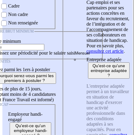
Cap emploi et ses
Cadre
partenaires pour ses
actions concrètes en
Non cadre
faveur du recrutement,
Non renseignée
de l’intégration et de
l’accompagnement de
IRE BRUT MINIMUM
ses collaborateurs en
situation de handicap.
re minimum
Pour en savoir plus,
consultez cet article
.
ssez une périodicité pour le salaire saisi
Entreprise adaptée
NITÉS
Qu'est-ce qu'une
z parmi les 1ers à postuler
entreprise adaptée
?
urquoi serez-vous parmi les
premiers à postuler ?
L'entreprise adaptée
es de plus de 15 jours,
permet à un travailleur
tant moins de 4 candidatures
en situation de
t France Travail est informé)
handicap d'exercer
ICAP
une activité
professionnelle dans
Employeur handi-
des conditions
engagé
adaptées à ses
Qu'est-ce qu'un
capacités. Pour en
employeur handi-
savoir plus,
consultez