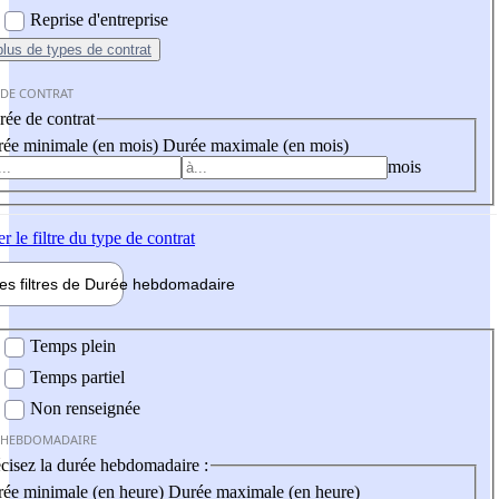
Reprise d'entreprise
plus
de types de contrat
 DE CONTRAT
ée de contrat
ée minimale (en mois)
Durée maximale (en mois)
mois
er
le filtre du type de contrat
les filtres de
Durée hebdo
madaire
 hebdomadaire
Temps plein
Temps partiel
Non renseignée
 HEBDOMADAIRE
cisez la durée hebdomadaire :
ée minimale (en heure)
Durée maximale (en heure)