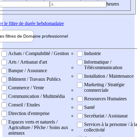
heures
er
le filtre de durée hebdomadaire
les filtres de
Domaine pro
fessionnel
ne professionel
Achats / Comptabilité / Gestion
Industrie
Arts / Artisanat d'art
Informatique /
Télécommunication
Banque / Assurance
Installation / Maintenance
Bâtiment / Travaux Publics
Marketing / Stratégie
Commerce / Vente
commerciale
Communication / Multimédia
Ressources Humaines
Conseil / Etudes
Santé
Direction d'entreprise
Secrétariat / Assistanat
Espaces verts et naturels /
Services à la personne / à l
Agriculture / Pêche / Soins aux
collectivité
animaux