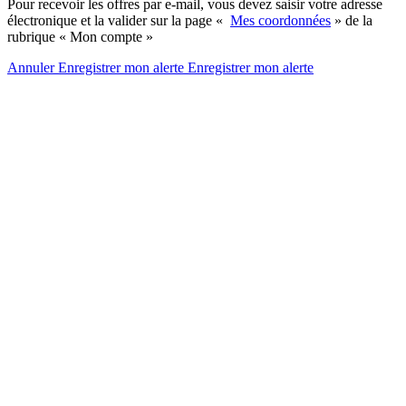
Pour recevoir les offres par e-mail, vous devez saisir votre adresse
électronique et la valider sur la page «
Mes coordonnées
» de la
rubrique « Mon compte »
Annuler
Enregistrer mon alerte
Enregistrer
mon alerte