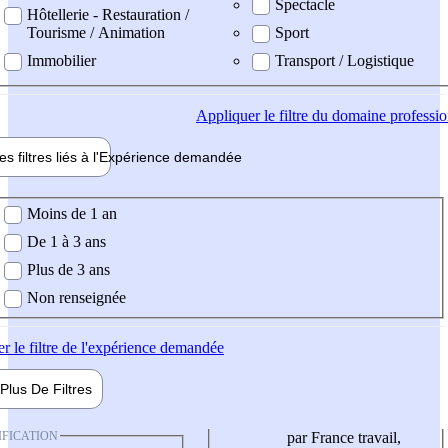
Spectacle
Hôtellerie - Restauration /
Tourisme / Animation
Sport
Immobilier
Transport / Logistique
Appliquer
le filtre du domaine professi
es filtres liés à l'
Expérience
demandée
ience demandée
Moins de 1 an
De 1 à 3 ans
Plus de 3 ans
Non renseignée
er
le filtre de l'expérience demandée
Plus De
Filtres
IFICATION
par France travail,