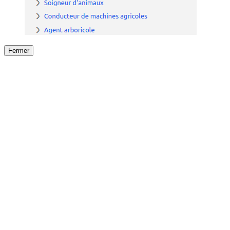
Fermer
Fermer
le détail de l'offre
/
Offre
sur
Offre précéden