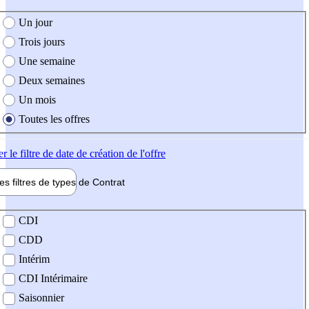
e création de l'offre
Un jour
Trois jours
Une semaine
Deux semaines
Un mois
Toutes les offres
er
le filtre de date de création de l'offre
les filtres de types de
Contrat
de contrat
CDI
CDD
Intérim
CDI Intérimaire
Saisonnier