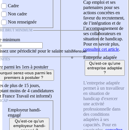
Cap emploi et ses
Cadre
partenaires pour ses
actions concrètes en
Non cadre
faveur du recrutement,
Non renseignée
de l’intégration et de
l’accompagnement de
IRE BRUT MINIMUM
ses collaborateurs en
situation de handicap.
re minimum
Pour en savoir plus,
consultez cet article
.
ssez une périodicité pour le salaire saisi
Entreprise adaptée
NITÉS
Qu'est-ce qu'une
z parmi les 1ers à postuler
entreprise adaptée
?
urquoi serez-vous parmi les
premiers à postuler ?
L'entreprise adaptée
es de plus de 15 jours,
permet à un travailleur
tant moins de 4 candidatures
en situation de
t France Travail est informé)
handicap d'exercer
ICAP
une activité
professionnelle dans
Employeur handi-
des conditions
engagé
adaptées à ses
Qu'est-ce qu'un
capacités. Pour en
employeur handi-
savoir plus,
consultez