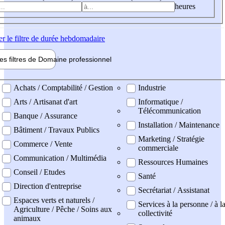
heures
er
le filtre de durée hebdomadaire
les filtres de
Domaine pro
fessionnel
ne professionel
Achats / Comptabilité / Gestion
Industrie
Arts / Artisanat d'art
Informatique /
Télécommunication
Banque / Assurance
Installation / Maintenance
Bâtiment / Travaux Publics
Marketing / Stratégie
Commerce / Vente
commerciale
Communication / Multimédia
Ressources Humaines
Conseil / Etudes
Santé
Direction d'entreprise
Secrétariat / Assistanat
Espaces verts et naturels /
Services à la personne / à l
Agriculture / Pêche / Soins aux
collectivité
animaux