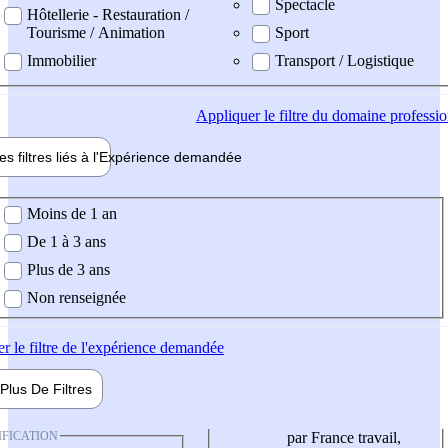
Spectacle
Hôtellerie - Restauration /
Tourisme / Animation
Sport
Immobilier
Transport / Logistique
Appliquer
le filtre du domaine professi
es filtres liés à l'
Expérience
demandée
ience demandée
Moins de 1 an
De 1 à 3 ans
Plus de 3 ans
Non renseignée
er
le filtre de l'expérience demandée
Plus De
Filtres
IFICATION
par France travail,