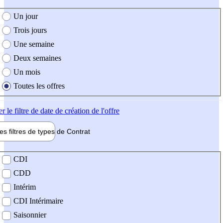
e création de l'offre
Un jour
Trois jours
Une semaine
Deux semaines
Un mois
Toutes les offres
er
le filtre de date de création de l'offre
les filtres de types de
Contrat
de contrat
CDI
CDD
Intérim
CDI Intérimaire
Saisonnier