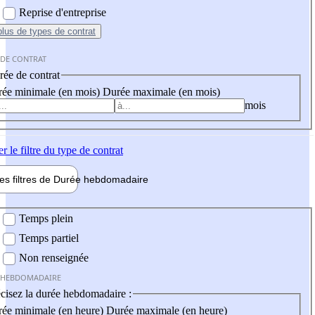
Reprise d'entreprise
plus
de types de contrat
 DE CONTRAT
ée de contrat
ée minimale (en mois)
Durée maximale (en mois)
mois
er
le filtre du type de contrat
les filtres de
Durée hebdo
madaire
 hebdomadaire
Temps plein
Temps partiel
Non renseignée
 HEBDOMADAIRE
cisez la durée hebdomadaire :
ée minimale (en heure)
Durée maximale (en heure)