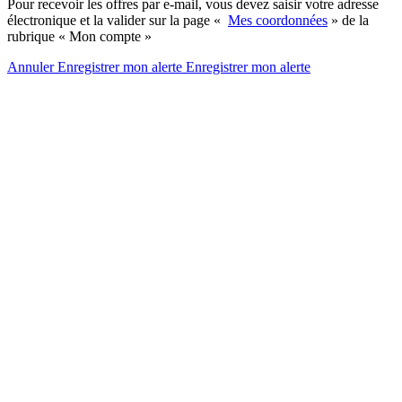
Pour recevoir les offres par e-mail, vous devez saisir votre adresse
électronique et la valider sur la page «
Mes coordonnées
» de la
rubrique « Mon compte »
Annuler
Enregistrer mon alerte
Enregistrer
mon alerte