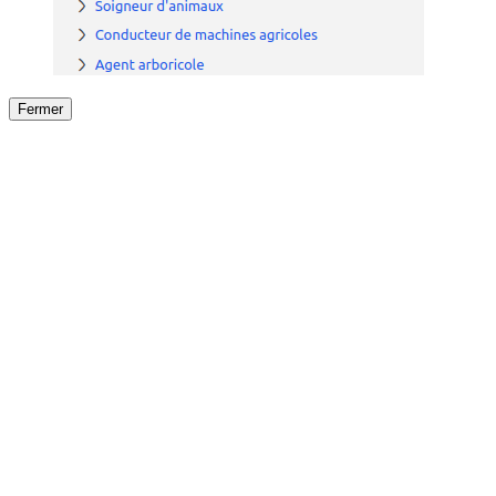
Fermer
Fermer
le détail de l'offre
/
Offre
sur
Offre précéden