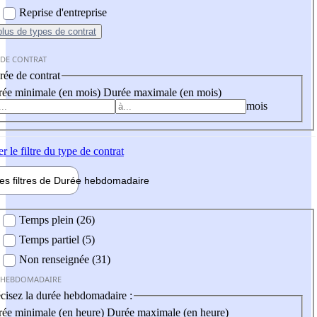
Reprise d'entreprise
plus
de types de contrat
 DE CONTRAT
ée de contrat
ée minimale (en mois)
Durée maximale (en mois)
mois
er
le filtre du type de contrat
les filtres de
Durée hebdo
madaire
 hebdomadaire
Temps plein (26)
Temps partiel (5)
Non renseignée (31)
 HEBDOMADAIRE
cisez la durée hebdomadaire :
ée minimale (en heure)
Durée maximale (en heure)