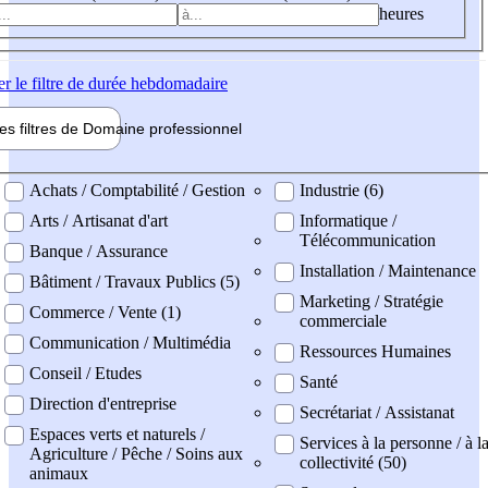
heures
er
le filtre de durée hebdomadaire
les filtres de
Domaine pro
fessionnel
ne professionel
Achats / Comptabilité / Gestion
Industrie (6)
Arts / Artisanat d'art
Informatique /
Télécommunication
Banque / Assurance
Installation / Maintenance
Bâtiment / Travaux Publics (5)
Marketing / Stratégie
Commerce / Vente (1)
commerciale
Communication / Multimédia
Ressources Humaines
Conseil / Etudes
Santé
Direction d'entreprise
Secrétariat / Assistanat
Espaces verts et naturels /
Services à la personne / à l
Agriculture / Pêche / Soins aux
collectivité (50)
animaux