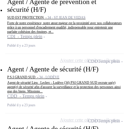
Agent / Agente de prévention et
sécurité (H/F)
SUD EST PROTECTION -
34 - ST JEAN DE VEDAS
Forte de notre expérience, notre atout majeur est la proximité avec nos collaborateurs
grâce à un personnel d'encadrement qualifié, indispensable pour entretenir une
parfaite cohésion des équipes, et...
CDI - Temps plein
Publié il y a 23 jours
Ajouter cette offre à ma sélection
CDD
Temps plein
Agent / Agente de sécurité (H/F)
P.S.I GRAND SUD -
34 - LODÈVE
Agent de sécurité Lieu : Leclerc - Lodève (34) PSI GRAND SUD recrute un(e)
agent(e) de sécurité afin d'assurer la surveillance et la protection des personnes ainsi
que des biens. Missions...
CDD - Temps plein
Publié il y a 23 jours
Ajouter cette offre à ma sélection
CDD
Temps plein
Agent / Agente de sécurité (H/F)