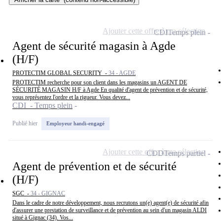
Ajouter cette offre à ma sélection
CDI
Temps plein
Agent de sécurité magasin à Agde
(H/F)
PROTECTIM GLOBAL SECURITY -
34 - AGDE
PROTECTIM recherche pour son client dans les magasins un AGENT DE
SÉCURITÉ MAGASIN H/F à Agde En qualité d'agent de prévention et de sécurité,
vous représentez l'ordre et la rigueur. Vous devez...
CDI - Temps plein
Publié hier
Employeur handi-engagé
Ajouter cette offre à ma sélection
CDD
Temps partiel
Agent de prévention et de sécurité
(H/F)
SGC -
34 - GIGNAC
Dans le cadre de notre développement, nous recrutons un(e) agent(e) de sécurité afin
d'assurer une prestation de surveillance et de prévention au sein d'un magasin ALDI
situé à Gignac (34). Vos...