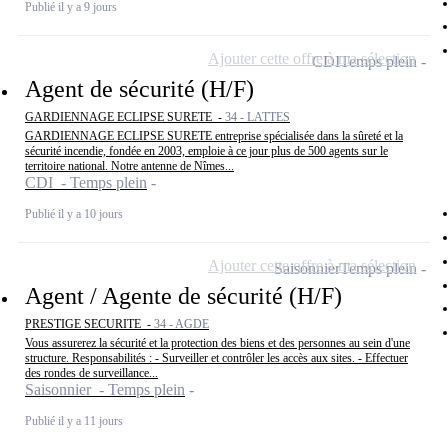
Publié il y a 9 jours
Ajouter cette offre à ma sélection
CDI
Temps plein
Agent de sécurité (H/F)
GARDIENNAGE ECLIPSE SURETE -
34 - LATTES
GARDIENNAGE ECLIPSE SURETE entreprise spécialisée dans la sûreté et la
sécurité incendie, fondée en 2003, emploie à ce jour plus de 500 agents sur le
territoire national. Notre antenne de Nîmes...
CDI - Temps plein
Publié il y a 10 jours
Ajouter cette offre à ma sélection
Saisonnier
Temps plein
Agent / Agente de sécurité (H/F)
PRESTIGE SECURITE -
34 - AGDE
Vous assurerez la sécurité et la protection des biens et des personnes au sein d'une
structure. Responsabilités : - Surveiller et contrôler les accès aux sites. - Effectuer
des rondes de surveillance...
Saisonnier - Temps plein
Publié il y a 11 jours