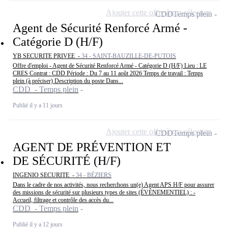
Ajouter cette offre à ma sélection
CDD
Temps plein
Agent de Sécurité Renforcé Armé -
Catégorie D (H/F)
YB SECURITE PRIVEE -
34 - SAINT-BAUZILLE-DE-PUTOIS
Offre d'emploi - Agent de Sécurité Renforcé Armé - Catégorie D (H/F) Lieu : LE
CRES Contrat : CDD Période : Du 7 au 11 août 2026 Temps de travail : Temps
plein (à préciser) Description du poste Dans...
CDD - Temps plein
Publié il y a 11 jours
Ajouter cette offre à ma sélection
CDD
Temps plein
AGENT DE PRÉVENTION ET
DE SÉCURITÉ (H/F)
INGENIO SECURITE -
34 - BÉZIERS
Dans le cadre de nos activités, nous recherchons un(e) Agent APS H/F pour assurer
des missions de sécurité sur plusieurs types de sites (ÉVÈNEMENTIEL) : -
Accueil, filtrage et contrôle des accès du...
CDD - Temps plein
Publié il y a 12 jours