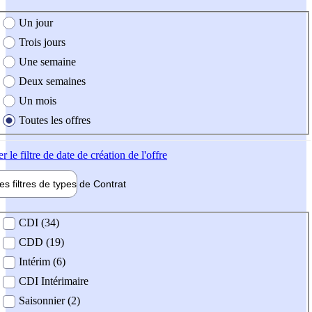
e création de l'offre
Un jour
Trois jours
Une semaine
Deux semaines
Un mois
Toutes les offres
er
le filtre de date de création de l'offre
les filtres de types de
Contrat
de contrat
CDI (34)
CDD (19)
Intérim (6)
CDI Intérimaire
Saisonnier (2)