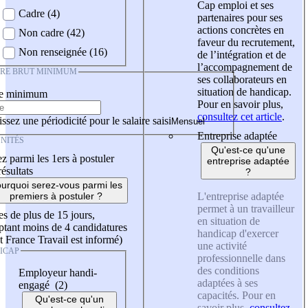
Cap emploi et ses
Cadre (4)
partenaires pour ses
actions concrètes en
Non cadre (42)
faveur du recrutement,
Non renseignée (16)
de l’intégration et de
l’accompagnement de
IRE BRUT MINIMUM
ses collaborateurs en
situation de handicap.
re minimum
Pour en savoir plus,
consultez cet article
.
ssez une périodicité pour le salaire saisi
Entreprise adaptée
NITÉS
Qu'est-ce qu'une
z parmi les 1ers à postuler
entreprise adaptée
résultats
?
urquoi serez-vous parmi les
L'entreprise adaptée
premiers à postuler ?
permet à un travailleur
es de plus de 15 jours,
en situation de
tant moins de 4 candidatures
handicap d'exercer
t France Travail est informé)
une activité
ICAP
professionnelle dans
des conditions
Employeur handi-
adaptées à ses
engagé (2)
capacités. Pour en
Qu'est-ce qu'un
savoir plus,
consultez