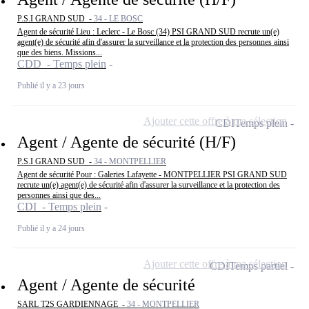
P.S.I GRAND SUD -
34 - LE BOSC
Agent de sécurité Lieu : Leclerc - Le Bosc (34) PSI GRAND SUD recrute un(e)
agent(e) de sécurité afin d'assurer la surveillance et la protection des personnes ainsi
que des biens. Missions...
CDD - Temps plein
Publié il y a 23 jours
Ajouter cette offre à ma sélection
CDI
Temps plein
Agent / Agente de sécurité (H/F)
P.S.I GRAND SUD -
34 - MONTPELLIER
Agent de sécurité Pour : Galeries Lafayette - MONTPELLIER PSI GRAND SUD
recrute un(e) agent(e) de sécurité afin d'assurer la surveillance et la protection des
personnes ainsi que des...
CDI - Temps plein
Publié il y a 24 jours
Ajouter cette offre à ma sélection
CDI
Temps partiel
Agent / Agente de sécurité
SARL T2S GARDIENNAGE -
34 - MONTPELLIER