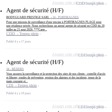
Ajouter cette offre à ma sélection
CDD
Temps plein
Agent de sécurité (H/F)
BODYGUARD PRESTIGE SARL -
34 - PORTIRAGNES
Pour une mission de surveillance d'une piscine à PORTIRAGNES PLAGE pour
une résidence privée. Nous recherchons un agent/ agente de sécurité en CDD du 20
juillet au 21 aout 2026. ***Carte...
CDD - Temps plein
Publié il y a 17 jours
Ajouter cette offre à ma sélection
CDI
Temps plein
Agent de sécurité (H/F)
34 - BÉZIERS
Vous assurez la surveillance et la protection des sites de nos clients : contrôle d'accès
et filtrage, rondes de prévention, gestion des alarmes et des incidents, tenue de la
main courante et...
CDI - Temps plein
Publié il y a 19 jours
Ajouter cette offre à ma sélection
CDI
Temps plein