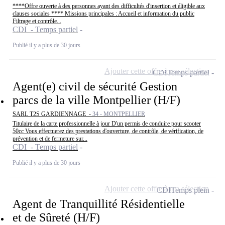
****Offre ouverte à des personnes ayant des difficultés d'insertion et éligible aux
clauses sociales **** Missions principales : Accueil et information du public
Filtrage et contrôle...
CDI - Temps partiel
Publié il y a plus de 30 jours
Ajouter cette offre à ma sélection
CDI
Temps partiel
Agent(e) civil de sécurité Gestion
parcs de la ville Montpellier (H/F)
SARL T2S GARDIENNAGE -
34 - MONTPELLIER
Titulaire de la carte professionnelle à jour D'un permis de conduire pour scooter
50cc Vous effectuerez des prestations d'ouverture, de contrôle, de vérification, de
prévention et de fermeture sur...
CDI - Temps partiel
Publié il y a plus de 30 jours
Ajouter cette offre à ma sélection
CDI
Temps plein
Agent de Tranquillité Résidentielle
et de Sûreté (H/F)