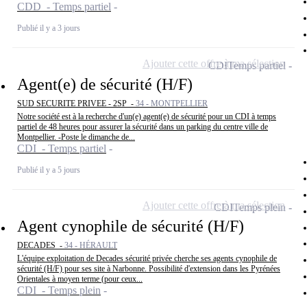
CDD - Temps partiel
Publié il y a 3 jours
Ajouter cette offre à ma sélection
CDI
Temps partiel
Agent(e) de sécurité (H/F)
SUD SECURITE PRIVEE - 2SP -
34 - MONTPELLIER
Notre société est à la recherche d'un(e) agent(e) de sécurité pour un CDI à temps
partiel de 48 heures pour assurer la sécurité dans un parking du centre ville de
Montpellier. -Poste le dimanche de...
CDI - Temps partiel
Publié il y a 5 jours
Ajouter cette offre à ma sélection
CDI
Temps plein
Agent cynophile de sécurité (H/F)
DECADES -
34 - HÉRAULT
L'équipe exploitation de Decades sécurité privée cherche ses agents cynophile de
sécurité (H/F) pour ses site à Narbonne. Possibilité d'extension dans les Pyrénées
Orientales à moyen terme (pour ceux...
CDI - Temps plein