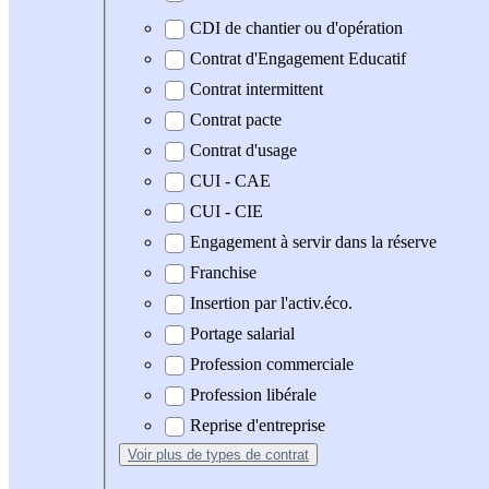
CDI de chantier ou d'opération
Contrat d'Engagement Educatif
Contrat intermittent
Contrat pacte
Contrat d'usage
CUI - CAE
CUI - CIE
Engagement à servir dans la réserve
Franchise
Insertion par l'activ.éco.
Portage salarial
Profession commerciale
Profession libérale
Reprise d'entreprise
Voir plus
de types de contrat