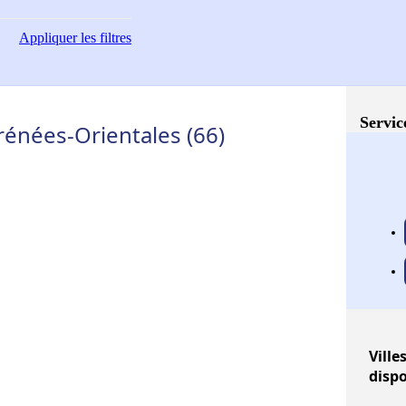
Appliquer
les filtres
Servic
rénées-Orientales (66)
Ville
disp