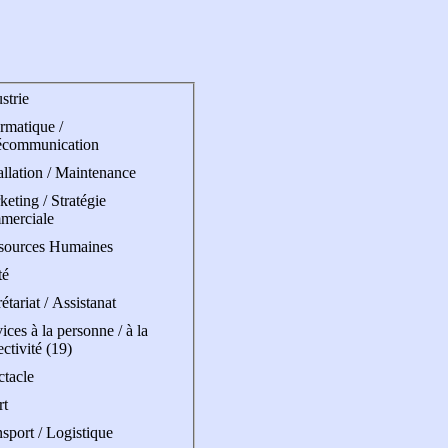
strie
rmatique /
écommunication
allation / Maintenance
eting / Stratégie
merciale
sources Humaines
té
étariat / Assistanat
ices à la personne / à la
ectivité (19)
ctacle
rt
sport / Logistique