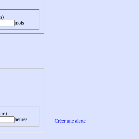
s)
mois
ure)
heures
Créer une alerte