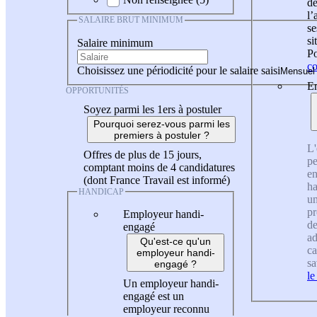
de
l
SALAIRE BRUT MINIMUM
se
si
Salaire minimum
Po
co
Choisissez une périodicité pour le salaire saisi
En
OPPORTUNITÉS
Soyez parmi les 1ers à postuler
Pourquoi serez-vous parmi les
premiers à postuler ?
L'
Offres de plus de 15 jours,
pe
comptant moins de 4 candidatures
en
(dont France Travail est informé)
ha
HANDICAP
un
pr
Employeur handi-
de
engagé
ad
Qu'est-ce qu'un
ca
employeur handi-
sa
engagé ?
le
Un employeur handi-
engagé est un
employeur reconnu