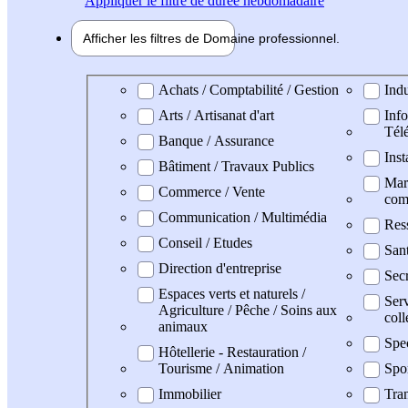
Appliquer
le filtre de durée hebdomadaire
Afficher les filtres de
Domaine pro
fessionnel
Domaine professionel
Achats / Comptabilité / Gestion
Indu
Arts / Artisanat d'art
Info
Tél
Banque / Assurance
Inst
Bâtiment / Travaux Publics
Mark
Commerce / Vente
com
Communication / Multimédia
Res
Conseil / Etudes
San
Direction d'entreprise
Secr
Espaces verts et naturels /
Serv
Agriculture / Pêche / Soins aux
coll
animaux
Spe
Hôtellerie - Restauration /
Tourisme / Animation
Spo
Immobilier
Tran