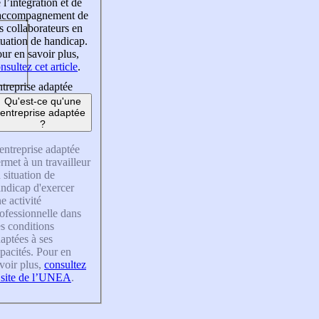
 l’intégration et de
’accompagnement de
s collaborateurs en
tuation de handicap.
ur en savoir plus,
nsultez cet article
.
treprise adaptée
Qu'est-ce qu'une
entreprise adaptée
?
entreprise adaptée
rmet à un travailleur
 situation de
ndicap d'exercer
e activité
ofessionnelle dans
s conditions
aptées à ses
pacités. Pour en
voir plus,
consultez
 site de l’UNEA
.