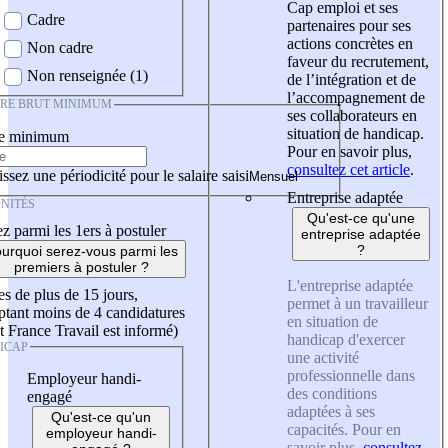
Cap emploi et ses
Cadre
partenaires pour ses
actions concrètes en
Non cadre
faveur du recrutement,
Non renseignée (1)
de l’intégration et de
l’accompagnement de
IRE BRUT MINIMUM
ses collaborateurs en
situation de handicap.
re minimum
Pour en savoir plus,
consultez cet article
.
ssez une périodicité pour le salaire saisi
Entreprise adaptée
NITÉS
Qu'est-ce qu'une
z parmi les 1ers à postuler
entreprise adaptée
?
urquoi serez-vous parmi les
premiers à postuler ?
L'entreprise adaptée
es de plus de 15 jours,
permet à un travailleur
tant moins de 4 candidatures
en situation de
t France Travail est informé)
handicap d'exercer
ICAP
une activité
professionnelle dans
Employeur handi-
des conditions
engagé
adaptées à ses
Qu'est-ce qu'un
capacités. Pour en
employeur handi-
savoir plus,
consultez