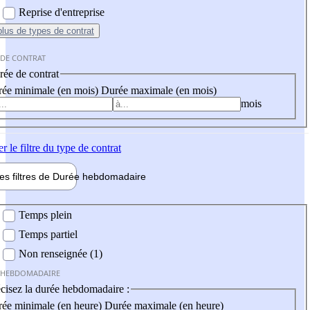
Reprise d'entreprise
plus
de types de contrat
 DE CONTRAT
ée de contrat
ée minimale (en mois)
Durée maximale (en mois)
mois
er
le filtre du type de contrat
les filtres de
Durée hebdo
madaire
 hebdomadaire
Temps plein
Temps partiel
Non renseignée (1)
 HEBDOMADAIRE
cisez la durée hebdomadaire :
ée minimale (en heure)
Durée maximale (en heure)