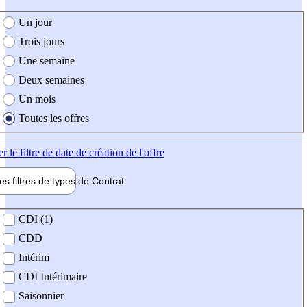
e création de l'offre
Un jour
Trois jours
Une semaine
Deux semaines
Un mois
Toutes les offres
er
le filtre de date de création de l'offre
les filtres de types de
Contrat
de contrat
CDI (1)
CDD
Intérim
CDI Intérimaire
Saisonnier