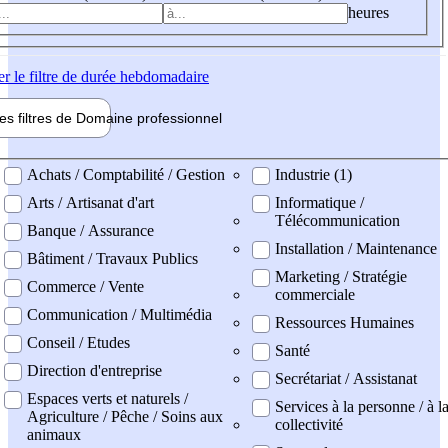
heures
er
le filtre de durée hebdomadaire
les filtres de
Domaine pro
fessionnel
ne professionel
Achats / Comptabilité / Gestion
Industrie (1)
Arts / Artisanat d'art
Informatique /
Télécommunication
Banque / Assurance
Installation / Maintenance
Bâtiment / Travaux Publics
Marketing / Stratégie
Commerce / Vente
commerciale
Communication / Multimédia
Ressources Humaines
Conseil / Etudes
Santé
Direction d'entreprise
Secrétariat / Assistanat
Espaces verts et naturels /
Services à la personne / à l
Agriculture / Pêche / Soins aux
collectivité
animaux