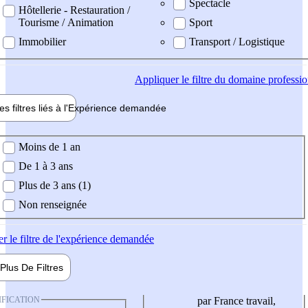
Spectacle
Hôtellerie - Restauration /
Tourisme / Animation
Sport
Immobilier
Transport / Logistique
Appliquer
le filtre du domaine professi
es filtres liés à l'
Expérience
demandée
ience demandée
Moins de 1 an
De 1 à 3 ans
Plus de 3 ans (1)
Non renseignée
er
le filtre de l'expérience demandée
Plus De
Filtres
IFICATION
par France travail,