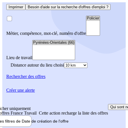
Imprimer
Besoin d'aide sur la recherche d'offres d'emploi ?
Métier, compétence, mot-clé, numéro d'offre
Lieu de travail
Distance autour du lieu choisi
Rechercher
des offres
Créer une alerte
Qui sont n
icher uniquement
 offres France Travail
Cette action recharge la liste des offres
les filtres de
Date de création
de l'offre