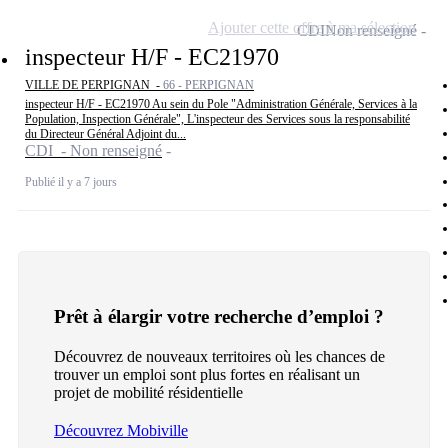
Ajouter cette offre à ma sélection
CDI
Non renseigné
inspecteur H/F - EC21970
VILLE DE PERPIGNAN -
66 - PERPIGNAN
inspecteur H/F - EC21970 Au sein du Pole "Administration Générale, Services à la
Population, Inspection Générale", L'inspecteur des Services sous la responsabilité
du Directeur Général Adjoint du...
CDI - Non renseigné
Publié il y a 7 jours
Prêt à élargir votre recherche d’emploi ?
Découvrez de nouveaux territoires où les chances de
trouver un emploi sont plus fortes en réalisant un
projet de mobilité résidentielle
Découvrez Mobiville