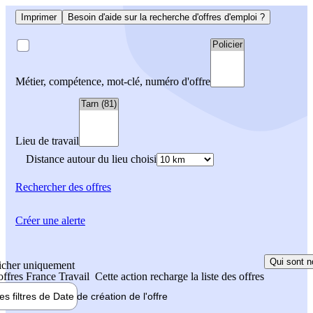
Imprimer
Besoin d'aide sur la recherche d'offres d'emploi ?
Métier, compétence, mot-clé, numéro d'offre
Lieu de travail
Distance autour du lieu choisi
Rechercher
des offres
Créer une alerte
Qui sont n
icher uniquement
 offres France Travail
Cette action recharge la liste des offres
les filtres de
Date de création
de l'offre