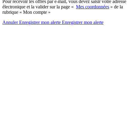
Pour recevoir les offres par e-mail, vous devez saisir votre adresse
électronique et la valider sur la page «
Mes coordonnées
» de la
rubrique « Mon compte »
Annuler
Enregistrer mon alerte
Enregistrer
mon alerte