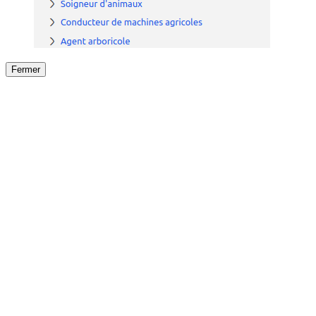
Fermer
Fermer
le détail de l'offre
/
Offre
sur
Offre précéden