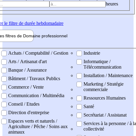
heures
er
le filtre de durée hebdomadaire
les filtres de
Domaine pro
fessionnel
ne professionel
Achats / Comptabilité / Gestion
Industrie
Arts / Artisanat d'art
Informatique /
Télécommunication
Banque / Assurance
Installation / Maintenance
Bâtiment / Travaux Publics
Marketing / Stratégie
Commerce / Vente
commerciale
Communication / Multimédia
Ressources Humaines
Conseil / Etudes
Santé
Direction d'entreprise
Secrétariat / Assistanat
Espaces verts et naturels /
Services à la personne / à l
Agriculture / Pêche / Soins aux
collectivité
animaux