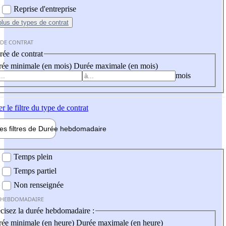
Reprise d'entreprise
plus
de types de contrat
 DE CONTRAT
ée de contrat
ée minimale (en mois)
Durée maximale (en mois)
mois
er
le filtre du type de contrat
les filtres de
Durée hebdo
madaire
 hebdomadaire
Temps plein
Temps partiel
Non renseignée
 HEBDOMADAIRE
cisez la durée hebdomadaire :
ée minimale (en heure)
Durée maximale (en heure)