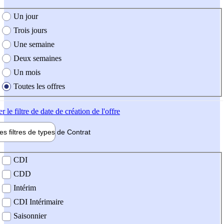
e création de l'offre
Un jour
Trois jours
Une semaine
Deux semaines
Un mois
Toutes les offres
er
le filtre de date de création de l'offre
les filtres de types de
Contrat
de contrat
CDI
CDD
Intérim
CDI Intérimaire
Saisonnier