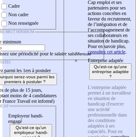
Cap emploi et ses
Cadre
partenaires pour ses
actions concrètes en
Non cadre
faveur du recrutement,
Non renseignée
de l’intégration et de
l’accompagnement de
IRE BRUT MINIMUM
ses collaborateurs en
situation de handicap.
re minimum
Pour en savoir plus,
consultez cet article
.
ssez une périodicité pour le salaire saisi
Entreprise adaptée
NITÉS
Qu'est-ce qu'une
z parmi les 1ers à postuler
entreprise adaptée
?
urquoi serez-vous parmi les
premiers à postuler ?
L'entreprise adaptée
es de plus de 15 jours,
permet à un travailleur
tant moins de 4 candidatures
en situation de
t France Travail est informé)
handicap d'exercer
ICAP
une activité
professionnelle dans
Employeur handi-
des conditions
engagé
adaptées à ses
Qu'est-ce qu'un
capacités. Pour en
employeur handi-
savoir plus,
consultez