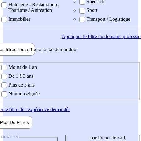
Spectacle
Hôtellerie - Restauration /
Tourisme / Animation
Sport
Immobilier
Transport / Logistique
Appliquer
le filtre du domaine professi
es filtres liés à l'
Expérience
demandée
ience demandée
Moins de 1 an
De 1 à 3 ans
Plus de 3 ans
Non renseignée
er
le filtre de l'expérience demandée
Plus De
Filtres
IFICATION
par France travail,