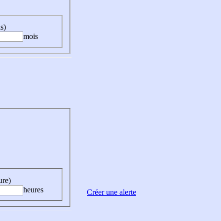
s)
mois
ure)
heures
Créer une alerte