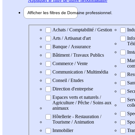
Appliquer
le filtre de durée hebdomadaire
Afficher les filtres de
Domaine pro
fessionnel
Domaine professionel
Achats / Comptabilité / Gestion
Indu
Arts / Artisanat d'art
Info
Tél
Banque / Assurance
Inst
Bâtiment / Travaux Publics
Mark
Commerce / Vente
com
Communication / Multimédia
Res
Conseil / Etudes
San
Direction d'entreprise
Secr
Espaces verts et naturels /
Serv
Agriculture / Pêche / Soins aux
coll
animaux
Spe
Hôtellerie - Restauration /
Tourisme / Animation
Spo
Immobilier
Tran