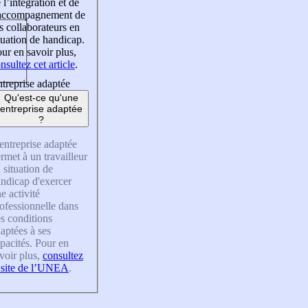
 l’intégration et de
’accompagnement de
s collaborateurs en
tuation de handicap.
ur en savoir plus,
nsultez cet article
.
treprise adaptée
Qu'est-ce qu'une
entreprise adaptée
?
entreprise adaptée
rmet à un travailleur
 situation de
ndicap d'exercer
e activité
ofessionnelle dans
s conditions
aptées à ses
pacités. Pour en
voir plus,
consultez
 site de l’UNEA
.