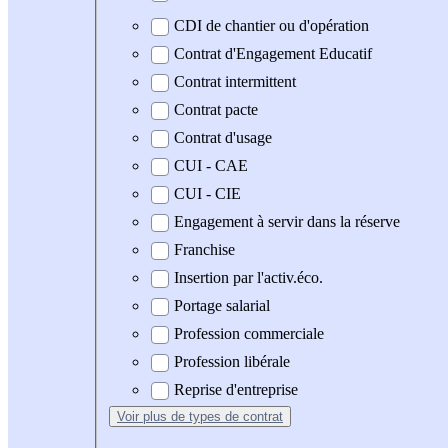
CDI de chantier ou d'opération
Contrat d'Engagement Educatif
Contrat intermittent
Contrat pacte
Contrat d'usage
CUI - CAE
CUI - CIE
Engagement à servir dans la réserve
Franchise
Insertion par l'activ.éco.
Portage salarial
Profession commerciale
Profession libérale
Reprise d'entreprise
Voir plus
de types de contrat