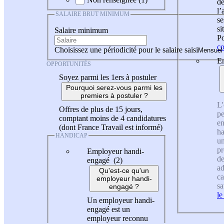
de
l
SALAIRE BRUT MINIMUM
se
si
Salaire minimum
Po
co
Choisissez une périodicité pour le salaire saisi
En
OPPORTUNITÉS
Soyez parmi les 1ers à postuler
Pourquoi serez-vous parmi les
premiers à postuler ?
L'
Offres de plus de 15 jours,
pe
comptant moins de 4 candidatures
en
(dont France Travail est informé)
ha
HANDICAP
un
pr
Employeur handi-
de
engagé (2)
ad
Qu'est-ce qu'un
ca
employeur handi-
sa
engagé ?
le
Un employeur handi-
engagé est un
employeur reconnu