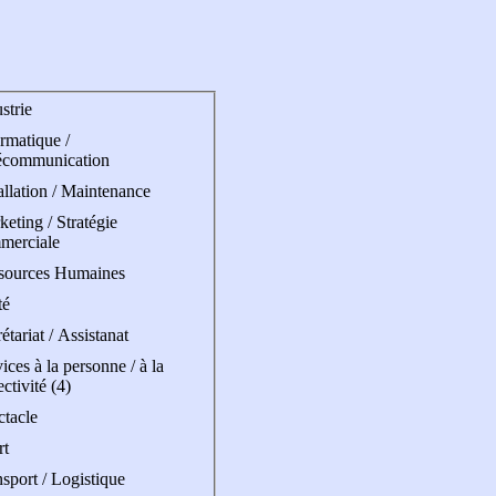
strie
rmatique /
écommunication
allation / Maintenance
eting / Stratégie
merciale
sources Humaines
té
étariat / Assistanat
ices à la personne / à la
ectivité (4)
ctacle
rt
sport / Logistique