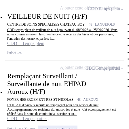
Ajouter cette offre à ma sélection
CDD
Temps plein
VEILLEUR DE NUIT (H/F)
CENTRE DE SOINS SPECIALISES CHATEAU BOY -
48 - LANUEJOLS
CDD temps plein de veilleur de nuit à pourvoir du 08/09/26 au 25/09/2026. Vous
aurez comme mission : la surveillance et la sécurité des biens et des personnes,
l'entretien des locaux et parfois le...
CDD - Temps plein
Publié hier
Ajouter cette offre à ma sélection
CDD
Temps partiel
Remplaçant Surveillant /
Surveillante de nuit EHPAD
Auroux (H/F)
FOYER HEBERGEMENT RES ST NICOLAS -
48 - AUROUX
L'EHPAD d'Auroux recrute un remplaçant pour son service de nuit
Accompagnement des résidents durant soirées et nuits. Cet accompagnement est
réalisé dans le souci de continuité au service et en...
CDD - Temps partiel