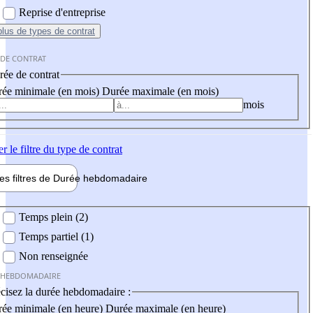
Reprise d'entreprise
plus
de types de contrat
 DE CONTRAT
ée de contrat
ée minimale (en mois)
Durée maximale (en mois)
mois
er
le filtre du type de contrat
les filtres de
Durée hebdo
madaire
 hebdomadaire
Temps plein (2)
Temps partiel (1)
Non renseignée
 HEBDOMADAIRE
cisez la durée hebdomadaire :
ée minimale (en heure)
Durée maximale (en heure)