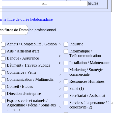
heures
er
le filtre de durée hebdomadaire
les filtres de
Domaine pro
fessionnel
ne professionel
Achats / Comptabilité / Gestion
Industrie
Arts / Artisanat d'art
Informatique /
Télécommunication
Banque / Assurance
Installation / Maintenance
Bâtiment / Travaux Publics
Marketing / Stratégie
Commerce / Vente
commerciale
Communication / Multimédia
Ressources Humaines
Conseil / Etudes
Santé (1)
Direction d'entreprise
Secrétariat / Assistanat
Espaces verts et naturels /
Services à la personne / à l
Agriculture / Pêche / Soins aux
collectivité (2)
animaux