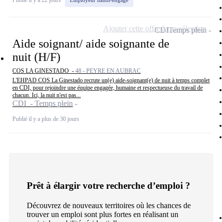
Publié il y a 22 jours
Employeur handi-engagé
Ajouter cette offre à ma sélection
CDI
Temps plein
Aide soignant/ aide soignante de
nuit (H/F)
COS LA GINESTADO -
48 - PEYRE EN AUBRAC
L'EHPAD COS La Ginestado recrute un(e) aide-soignant(e) de nuit à temps complet
en CDI, pour rejoindre une équipe engagée, humaine et respectueuse du travail de
chacun. Ici, la nuit n'est pas...
CDI - Temps plein
Publié il y a plus de 30 jours
Prêt à élargir votre recherche d’emploi ?
Découvrez de nouveaux territoires où les chances de
trouver un emploi sont plus fortes en réalisant un