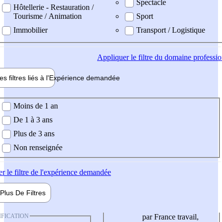
Spectacle
Hôtellerie - Restauration /
Tourisme / Animation
Sport
Immobilier
Transport / Logistique
Appliquer
le filtre du domaine professi
es filtres liés à l'
Expérience
demandée
ience demandée
Moins de 1 an
De 1 à 3 ans
Plus de 3 ans
Non renseignée
er
le filtre de l'expérience demandée
Plus De
Filtres
IFICATION
par France travail,