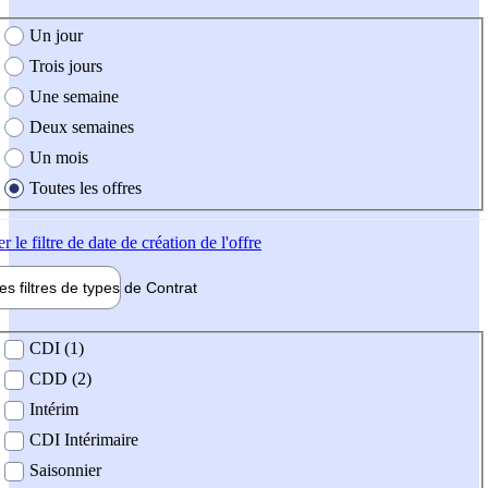
e création de l'offre
Un jour
Trois jours
Une semaine
Deux semaines
Un mois
Toutes les offres
er
le filtre de date de création de l'offre
les filtres de types de
Contrat
de contrat
CDI (1)
CDD (2)
Intérim
CDI Intérimaire
Saisonnier