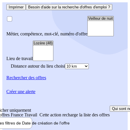
Imprimer
Besoin d'aide sur la recherche d'offres d'emploi ?
Métier, compétence, mot-clé, numéro d'offre
Lieu de travail
Distance autour du lieu choisi
Rechercher
des offres
Créer une alerte
Qui sont n
icher uniquement
 offres France Travail
Cette action recharge la liste des offres
les filtres de
Date de création
de l'offre