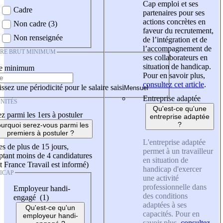
Cap emploi et ses
Cadre
partenaires pour ses
actions concrètes en
Non cadre (3)
faveur du recrutement,
Non renseignée
de l’intégration et de
l’accompagnement de
IRE BRUT MINIMUM
ses collaborateurs en
situation de handicap.
re minimum
Pour en savoir plus,
consultez cet article
.
ssez une périodicité pour le salaire saisi
Entreprise adaptée
NITÉS
Qu'est-ce qu'une
z parmi les 1ers à postuler
entreprise adaptée
?
urquoi serez-vous parmi les
premiers à postuler ?
L'entreprise adaptée
es de plus de 15 jours,
permet à un travailleur
tant moins de 4 candidatures
en situation de
t France Travail est informé)
handicap d'exercer
ICAP
une activité
professionnelle dans
Employeur handi-
des conditions
engagé (1)
adaptées à ses
Qu'est-ce qu'un
capacités. Pour en
employeur handi-
savoir plus,
consultez