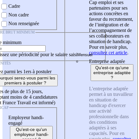
Cap emploi et ses
Cadre
partenaires pour ses
actions concrètes en
Non cadre
faveur du recrutement,
Non renseignée
de l’intégration et de
l’accompagnement de
IRE BRUT MINIMUM
ses collaborateurs en
situation de handicap.
re minimum
Pour en savoir plus,
consultez cet article
.
ssez une périodicité pour le salaire saisi
Entreprise adaptée
NITÉS
Qu'est-ce qu'une
z parmi les 1ers à postuler
entreprise adaptée
?
urquoi serez-vous parmi les
premiers à postuler ?
L'entreprise adaptée
es de plus de 15 jours,
permet à un travailleur
tant moins de 4 candidatures
en situation de
t France Travail est informé)
handicap d'exercer
ICAP
une activité
professionnelle dans
Employeur handi-
des conditions
engagé
adaptées à ses
Qu'est-ce qu'un
capacités. Pour en
employeur handi-
savoir plus,
consultez