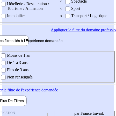
Spectacle
Hôtellerie - Restauration /
Tourisme / Animation
Sport
Immobilier
Transport / Logistique
Appliquer
le filtre du domaine professi
es filtres liés à l'
Expérience
demandée
ience demandée
Moins de 1 an
De 1 à 3 ans
Plus de 3 ans
Non renseignée
er
le filtre de l'expérience demandée
Plus De
Filtres
IFICATION
par France travail,