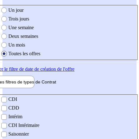
e création de l'offre
Un jour
Trois jours
Une semaine
Deux semaines
Un mois
Toutes les offres
er
le filtre de date de création de l'offre
les filtres de types de
Contrat
de contrat
CDI
CDD
Intérim
CDI Intérimaire
Saisonnier