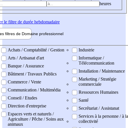
heures
er
le filtre de durée hebdomadaire
les filtres de
Domaine pro
fessionnel
ne professionel
Achats / Comptabilité / Gestion
Industrie
Arts / Artisanat d'art
Informatique /
Télécommunication
Banque / Assurance
Installation / Maintenance
Bâtiment / Travaux Publics
Marketing / Stratégie
Commerce / Vente
commerciale
Communication / Multimédia
Ressources Humaines
Conseil / Etudes
Santé
Direction d'entreprise
Secrétariat / Assistanat
Espaces verts et naturels /
Services à la personne / à l
Agriculture / Pêche / Soins aux
collectivité
animaux