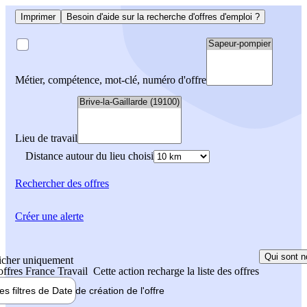
Imprimer
Besoin d'aide sur la recherche d'offres d'emploi ?
Métier, compétence, mot-clé, numéro d'offre
Lieu de travail
Distance autour du lieu choisi
Rechercher
des offres
Créer une alerte
Qui sont n
icher uniquement
 offres France Travail
Cette action recharge la liste des offres
les filtres de
Date de création
de l'offre