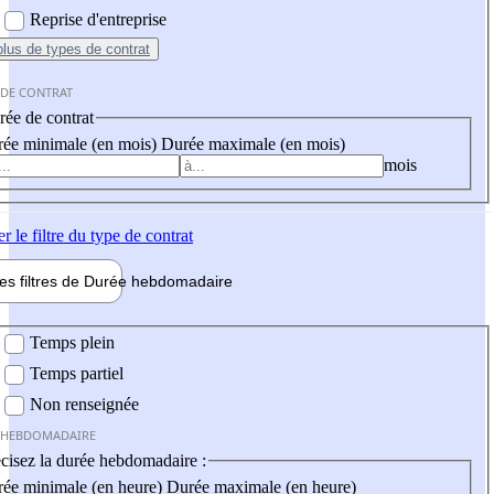
Reprise d'entreprise
plus
de types de contrat
 DE CONTRAT
ée de contrat
ée minimale (en mois)
Durée maximale (en mois)
mois
er
le filtre du type de contrat
les filtres de
Durée hebdo
madaire
 hebdomadaire
Temps plein
Temps partiel
Non renseignée
 HEBDOMADAIRE
cisez la durée hebdomadaire :
ée minimale (en heure)
Durée maximale (en heure)