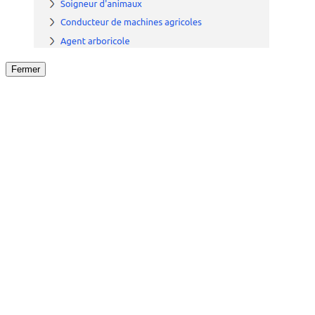
Fermer
Fermer
le détail de l'offre
/
Offre
sur
Offre précéden