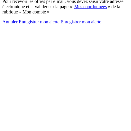
Pour recevoir les offres par e-mail, vous devez saisir votre adresse
électronique et la valider sur la page «
Mes coordonnées
» de la
rubrique « Mon compte »
Annuler
Enregistrer mon alerte
Enregistrer
mon alerte