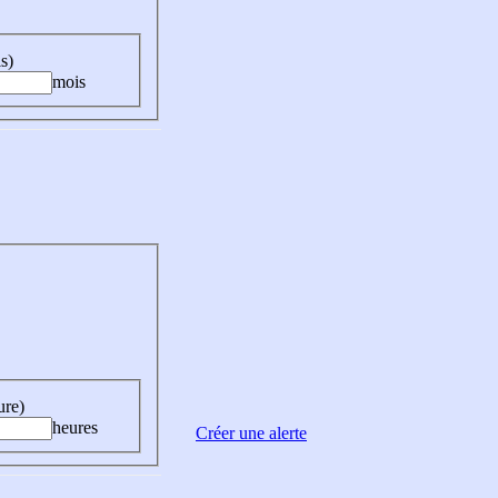
s)
mois
ure)
heures
Créer une alerte