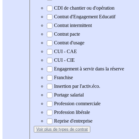
CDI de chantier ou d'opération
Contrat d'Engagement Educatif
Contrat intermittent
Contrat pacte
Contrat d'usage
CUI - CAE
CUI - CIE
Engagement à servir dans la réserve
Franchise
Insertion par l'activ.éco.
Portage salarial
Profession commerciale
Profession libérale
Reprise d'entreprise
Voir plus
de types de contrat