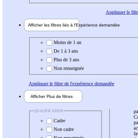
Appliquer
le fil
Afficher les filtres liés à l'
Expérience
demandée
Expérience demandée
Moins de 1 an
De 1 à 3 ans
Plus de 3 ans
Non renseignée
Appliquer
le filtre de l'expérience demandée
Afficher
Plus de
filtres
QUALIFICATION
pa
Ca
Cadre
pa
ac
Non cadre
fa
Non renseignée