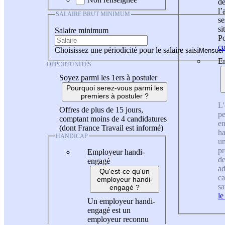
de
l
SALAIRE BRUT MINIMUM
se
si
Salaire minimum
Po
co
Choisissez une périodicité pour le salaire saisi
En
OPPORTUNITÉS
Soyez parmi les 1ers à postuler
Pourquoi serez-vous parmi les
premiers à postuler ?
L'
Offres de plus de 15 jours,
pe
comptant moins de 4 candidatures
en
(dont France Travail est informé)
ha
HANDICAP
un
pr
Employeur handi-
de
engagé
ad
Qu'est-ce qu'un
ca
employeur handi-
sa
engagé ?
le
Un employeur handi-
engagé est un
employeur reconnu