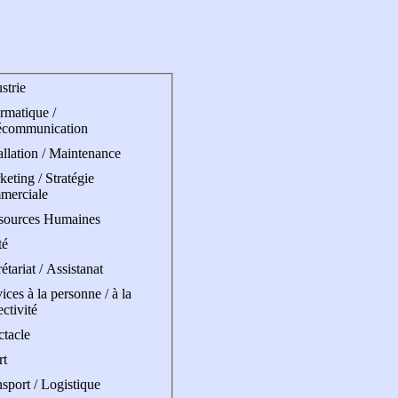
strie
rmatique /
écommunication
allation / Maintenance
eting / Stratégie
merciale
sources Humaines
té
étariat / Assistanat
ices à la personne / à la
ectivité
ctacle
rt
sport / Logistique