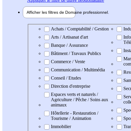
Appliquer
le filtre de durée hebdomadaire
Afficher les filtres de
Domaine pro
fessionnel
Domaine professionel
Achats / Comptabilité / Gestion
Indu
Arts / Artisanat d'art
Info
Tél
Banque / Assurance
Inst
Bâtiment / Travaux Publics
Mark
Commerce / Vente
com
Communication / Multimédia
Res
Conseil / Etudes
San
Direction d'entreprise
Secr
Espaces verts et naturels /
Serv
Agriculture / Pêche / Soins aux
coll
animaux
Spe
Hôtellerie - Restauration /
Tourisme / Animation
Spo
Immobilier
Tran