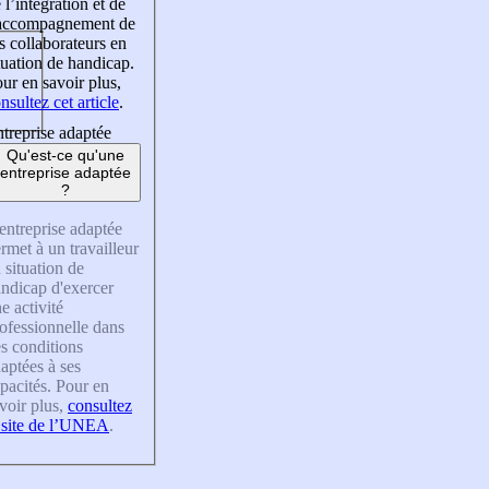
 l’intégration et de
’accompagnement de
s collaborateurs en
tuation de handicap.
ur en savoir plus,
nsultez cet article
.
treprise adaptée
Qu'est-ce qu'une
entreprise adaptée
?
entreprise adaptée
rmet à un travailleur
 situation de
ndicap d'exercer
e activité
ofessionnelle dans
s conditions
aptées à ses
pacités. Pour en
voir plus,
consultez
 site de l’UNEA
.