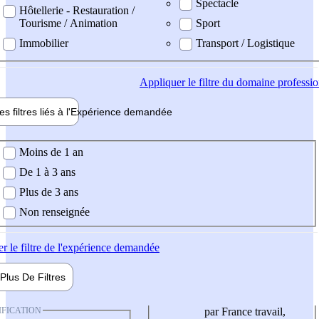
Spectacle
Hôtellerie - Restauration /
Tourisme / Animation
Sport
Immobilier
Transport / Logistique
Appliquer
le filtre du domaine professi
es filtres liés à l'
Expérience
demandée
ience demandée
Moins de 1 an
De 1 à 3 ans
Plus de 3 ans
Non renseignée
er
le filtre de l'expérience demandée
Plus De
Filtres
IFICATION
par France travail,