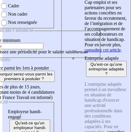
Cap emploi et ses
Cadre
partenaires pour ses
actions concrètes en
Non cadre
faveur du recrutement,
Non renseignée
de l’intégration et de
l’accompagnement de
IRE BRUT MINIMUM
ses collaborateurs en
situation de handicap.
re minimum
Pour en savoir plus,
consultez cet article
.
ssez une périodicité pour le salaire saisi
Entreprise adaptée
NITÉS
Qu'est-ce qu'une
z parmi les 1ers à postuler
entreprise adaptée
?
urquoi serez-vous parmi les
premiers à postuler ?
L'entreprise adaptée
es de plus de 15 jours,
permet à un travailleur
tant moins de 4 candidatures
en situation de
t France Travail est informé)
handicap d'exercer
ICAP
une activité
professionnelle dans
Employeur handi-
des conditions
engagé
adaptées à ses
Qu'est-ce qu'un
capacités. Pour en
employeur handi-
savoir plus,
consultez