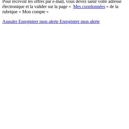
Pour recevoir les offres par e-mail, vous devez saisir votre adresse
électronique et la valider sur la page «
Mes coordonnées
» de la
rubrique « Mon compte »
Annuler
Enregistrer mon alerte
Enregistrer
mon alerte