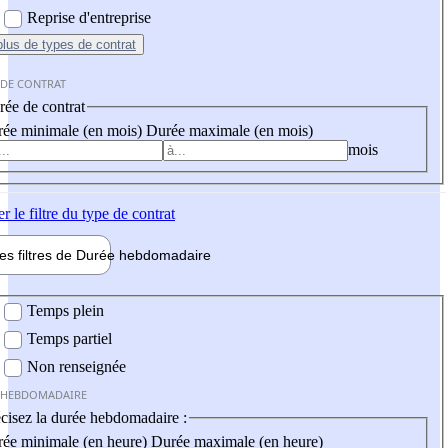
Reprise d'entreprise
plus
de types de contrat
 DE CONTRAT
ée de contrat
ée minimale (en mois)
Durée maximale (en mois)
mois
er
le filtre du type de contrat
les filtres de
Durée hebdo
madaire
 hebdomadaire
Temps plein
Temps partiel
Non renseignée
 HEBDOMADAIRE
cisez la durée hebdomadaire :
ée minimale (en heure)
Durée maximale (en heure)