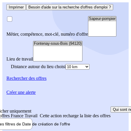
Imprimer
Besoin d'aide sur la recherche d'offres d'emploi ?
Métier, compétence, mot-clé, numéro d'offre
Lieu de travail
Distance autour du lieu choisi
Rechercher
des offres
Créer une alerte
Qui sont n
icher uniquement
 offres France Travail
Cette action recharge la liste des offres
les filtres de
Date de création
de l'offre