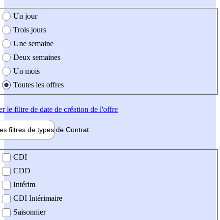
e création de l'offre
Un jour
Trois jours
Une semaine
Deux semaines
Un mois
Toutes les offres
er
le filtre de date de création de l'offre
les filtres de types de
Contrat
de contrat
CDI
CDD
Intérim
CDI Intérimaire
Saisonnier