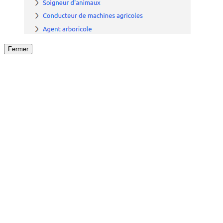
Fermer
Fermer
le détail de l'offre
/
Offre
sur
Offre précéden