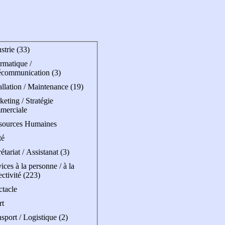
strie (33)
rmatique /
écommunication (3)
allation / Maintenance (19)
eting / Stratégie
merciale
sources Humaines
té
étariat / Assistanat (3)
ices à la personne / à la
ectivité (223)
ctacle
rt
sport / Logistique (2)