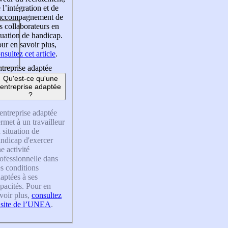
 l’intégration et de
’accompagnement de
s collaborateurs en
tuation de handicap.
ur en savoir plus,
nsultez cet article
.
treprise adaptée
Qu'est-ce qu'une
entreprise adaptée
?
entreprise adaptée
rmet à un travailleur
 situation de
ndicap d'exercer
e activité
ofessionnelle dans
s conditions
aptées à ses
pacités. Pour en
voir plus,
consultez
 site de l’UNEA
.