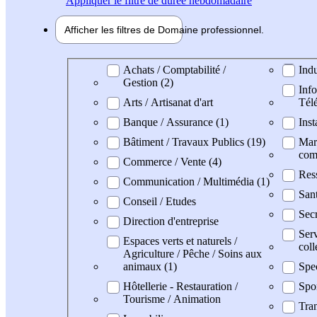
Appliquer
le filtre de durée hebdomadaire
Afficher les filtres de
Domaine pro
fessionnel
Domaine professionel
Achats / Comptabilité /
Indu
Gestion (2)
Info
Arts / Artisanat d'art
Tél
Banque / Assurance (1)
Inst
Bâtiment / Travaux Publics (19)
Mark
com
Commerce / Vente (4)
Res
Communication / Multimédia (1)
San
Conseil / Etudes
Secr
Direction d'entreprise
Serv
Espaces verts et naturels /
coll
Agriculture / Pêche / Soins aux
animaux (1)
Spe
Hôtellerie - Restauration /
Spo
Tourisme / Animation
Tran