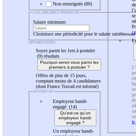
Non renseignée (89)
de
l
SALAIRE BRUT MINIMUM
se
si
Salaire minimum
Po
co
Choisissez une périodicité pour le salaire saisi
En
OPPORTUNITÉS
Soyez parmi les 1ers à postuler
(9)
résultats
Pourquoi serez-vous parmi les
L'
premiers à postuler ?
pe
Offres de plus de 15 jours,
en
comptant moins de 4 candidatures
ha
(dont France Travail est informé)
un
HANDICAP
pr
de
Employeur handi-
ad
engagé (14)
ca
Qu'est-ce qu'un
sa
employeur handi-
le
engagé ?
Un employeur handi-