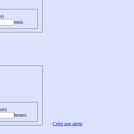
s)
mois
ure)
heures
Créer une alerte