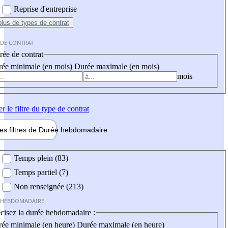
Reprise d'entreprise
plus
de types de contrat
 DE CONTRAT
ée de contrat
ée minimale (en mois)
Durée maximale (en mois)
mois
er
le filtre du type de contrat
les filtres de
Durée hebdo
madaire
 hebdomadaire
Temps plein (83)
Temps partiel (7)
Non renseignée (213)
 HEBDOMADAIRE
cisez la durée hebdomadaire :
ée minimale (en heure)
Durée maximale (en heure)