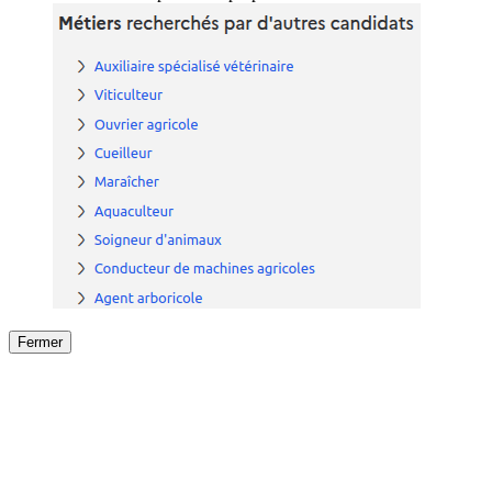
Fermer
Fermer
le détail de l'offre
/
Offre
sur
Offre précéden