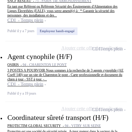
SNCF RESEAU -
75 - PARIS 14E ARRONDISSEMENT
En tant que Référent ou Référente Sécurité des Équipements d'Alimentation des
Lignes Électrifiées (EALE), vous serez amené(e) à : * Garantir la sécurité des
personnes, des installations et des...
CDI - Temps plein
Publié il y a 7 jours
Employeur handi-engagé
Ajouter cette offre à ma sélection
CDI
Temps plein
Agent cynophile (H/F)
OSIRIS -
94 - CHARENTON LE PONT
3 POSTES A POURVOIR Nous sommes à la recherche de 3 agents cynophile (AE
Coeff 140) sur un site de Charenton le pont - Carte professionnelle et document du
chien à jour - SST à jour. -...
CDI - Temps plein
Publié il y a 19 jours
Ajouter cette offre à ma sélection
CDI
Temps plein
Coordinateur sûreté transport (H/F)
PROTECTIM GLOBAL SECURITY -
94 - VITRY SUR SEINE
Protectim est une société de sécurité privée . Acteur majeur dans le secteur de la