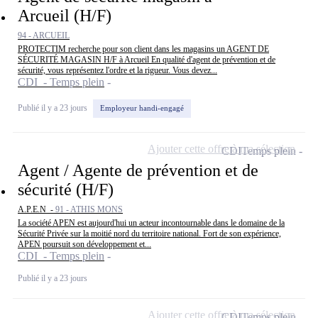
Arcueil (H/F)
94 - ARCUEIL
PROTECTIM recherche pour son client dans les magasins un AGENT DE
SÉCURITÉ MAGASIN H/F à Arcueil En qualité d'agent de prévention et de
sécurité, vous représentez l'ordre et la rigueur. Vous devez...
CDI - Temps plein
Publié il y a 23 jours
Employeur handi-engagé
Ajouter cette offre à ma sélection
CDI
Temps plein
Agent / Agente de prévention et de
sécurité (H/F)
A.P.E.N -
91 - ATHIS MONS
La société APEN est aujourd'hui un acteur incontournable dans le domaine de la
Sécurité Privée sur la moitié nord du territoire national. Fort de son expérience,
APEN poursuit son développement et...
CDI - Temps plein
Publié il y a 23 jours
Ajouter cette offre à ma sélection
CDI
Temps plein