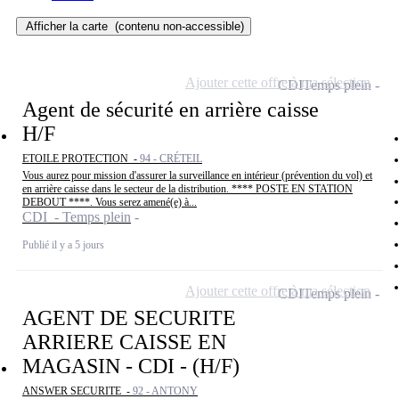
Afficher la carte
(contenu non-accessible)
Ajouter cette offre à ma sélection
CDI
Temps plein
Agent de sécurité en arrière caisse
H/F
ETOILE PROTECTION -
94 - CRÉTEIL
Vous aurez pour mission d'assurer la surveillance en intérieur (prévention du vol) et
en arrière caisse dans le secteur de la distribution. **** POSTE EN STATION
DEBOUT ****. Vous serez amené(e) à...
CDI - Temps plein
Publié il y a 5 jours
Ajouter cette offre à ma sélection
CDI
Temps plein
AGENT DE SECURITE
ARRIERE CAISSE EN
MAGASIN - CDI - (H/F)
ANSWER SECURITE -
92 - ANTONY