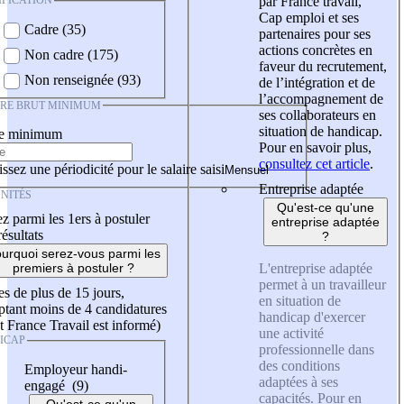
IFICATION
par France travail,
Cap emploi et ses
Cadre (35)
partenaires pour ses
actions concrètes en
Non cadre (175)
faveur du recrutement,
Non renseignée (93)
de l’intégration et de
l’accompagnement de
IRE BRUT MINIMUM
ses collaborateurs en
situation de handicap.
re minimum
Pour en savoir plus,
consultez cet article
.
ssez une périodicité pour le salaire saisi
Entreprise adaptée
NITÉS
Qu'est-ce qu'une
z parmi les 1ers à postuler
entreprise adaptée
résultats
?
urquoi serez-vous parmi les
L'entreprise adaptée
premiers à postuler ?
permet à un travailleur
es de plus de 15 jours,
en situation de
tant moins de 4 candidatures
handicap d'exercer
t France Travail est informé)
une activité
ICAP
professionnelle dans
des conditions
Employeur handi-
adaptées à ses
engagé (9)
capacités. Pour en
Qu'est-ce qu'un