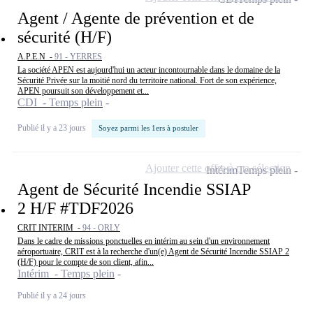
Agent / Agente de prévention et de
sécurité (H/F)
A.P.E.N -
91 - YERRES
La société APEN est aujourd'hui un acteur incontournable dans le domaine de la
Sécurité Privée sur la moitié nord du territoire national. Fort de son expérience,
APEN poursuit son développement et...
CDI - Temps plein
Publié il y a 23 jours
Soyez parmi les 1ers à postuler
Ajouter cette offre à ma sélection
Intérim
Temps plein
Agent de Sécurité Incendie SSIAP
2 H/F #TDF2026
CRIT INTERIM -
94 - ORLY
Dans le cadre de missions ponctuelles en intérim au sein d'un environnement
aéroportuaire, CRIT est à la recherche d'un(e) Agent de Sécurité Incendie SSIAP 2
(H/F) pour le compte de son client, afin...
Intérim - Temps plein
Publié il y a 24 jours