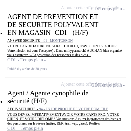
Ajouter cette offre à ma sélection
CDI
Temps plein
AGENT DE PREVENTION ET
DE SECURITE POLYVALENT
EN MAGASIN- CDI - (H/F)
ANSWER SECURITE -
91 - MONTGERON
VOTRE CANDIDATURE NE SERA ETUDIEE QU'AVEC UN CV A JOUR
Votre mission (si vous l'acceptez) : Dans un hypermarché AUCHAN bien organisé,
vous assurerez : - La protection des personnes et des biens...
CDI - Temps plein
Publié il y a plus de 30 jours
Ajouter cette offre à ma sélection
CDI
Temps plein
Agent / Agente cynophile de
sécurité (H/F)
AEGIS SECURITE -
94 - EN IDF PROCHE DE VOTRE DOMICILE
VOUS DEVEZ IMPERATIVEMENT AVOIR VOTRE CARTE PRO, VOTRE
CHIEN, ET VOTRE DIPLOME ! Vos missions Assurer la protection des biens et
des personnes sur le réseau (métro, RER, tramway, gares). Réaliser...
CDI - Temps plein