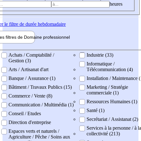
heures
er
le filtre de durée hebdomadaire
les filtres de
Domaine pro
fessionnel
ne professionel
Achats / Comptabilité /
Industrie (33)
Gestion (3)
Informatique /
Arts / Artisanat d'art
Télécommunication (4)
Banque / Assurance (1)
Installation / Maintenance 
Bâtiment / Travaux Publics (15)
Marketing / Stratégie
commerciale (1)
Commerce / Vente (8)
Ressources Humaines (1)
Communication / Multimédia (1)
Santé (1)
Conseil / Etudes
Secrétariat / Assistanat (2)
Direction d'entreprise
Services à la personne / à l
Espaces verts et naturels /
collectivité (213)
Agriculture / Pêche / Soins aux