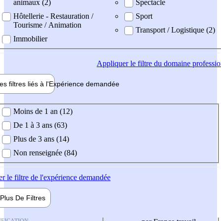
animaux (2)
Spectacle
Hôtellerie - Restauration /
Sport
Tourisme / Animation
Transport / Logistique (2)
Immobilier
Appliquer
le filtre du domaine professi
es filtres liés à l'
Expérience
demandée
ience demandée
Moins de 1 an (12)
De 1 à 3 ans (63)
Plus de 3 ans (14)
Non renseignée (84)
er
le filtre de l'expérience demandée
Plus De
Filtres