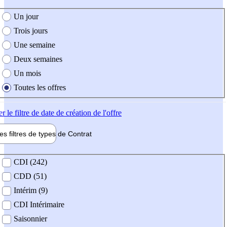
e création de l'offre
Un jour
Trois jours
Une semaine
Deux semaines
Un mois
Toutes les offres
er
le filtre de date de création de l'offre
les filtres de types de
Contrat
de contrat
CDI (242)
CDD (51)
Intérim (9)
CDI Intérimaire
Saisonnier