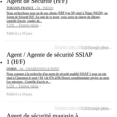
Agent de Sécurité (H/F)
TORANN-FRANCE -
94 - THIAIS
Nous recherchons pour un de nos clients (ERP type M) situé à Thiais (94320), un
Agent de Sécurité H/F. Au sein de ce poste, vous serez en charge du filtrage,
contrôle d'accès, rondes de...
CDI - Temps plein
Publié il y a 18 jours
Ajouter cette offre à ma sélection
CDI
Temps plein
Agent / Agente de sécurité SSIAP
1 (H/F)
OSIRIS -
94 - CHARENTON LE PONT
Nous sommes à la recherche d'un agent de sécurité qualifié SSIAP 1 pour un site
situé à Charenton le pont ( 94 ) de 07h à19h Heures supplémentaire payées au mois
Les missions : Contrôle d'accès et...
CDI - Temps plein
Publié il y a 19 jours
Ajouter cette offre à ma sélection
CDI
Temps plein
Agent de sécurité magasin à