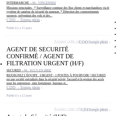
INTERMARCHE -
94 - VINCENNES
Missions principales : * Surveillance continue des flux clients et marchandises via le
système de caméras de sécurité du magasin. * Détection des comportements
suspects, prévention des vols et des...
CDD - Temps plein
Publié il y a 11 jours
Ajouter cette offre à ma sélection
CDD
Temps plein
AGENT DE SECURITÉ
CONFIRMÉ / AGENT DE
FILTRATION URGENT (H/F)
SECURED -
94 - SUCY-EN-BRIE
REJOIGNEZ L'ÉQUIPE : URGENT - 1 POSTES À POURVOIR ! SECURED
est une société spécialisée dans la sécurité privée, l'accueil et la gestion des accès
pour les entreprises, sites logistiques, bureaux et...
CDD - Temps plein
Publié il y a 12 jours
Ajouter cette offre à ma sélection
CDI
Temps plein