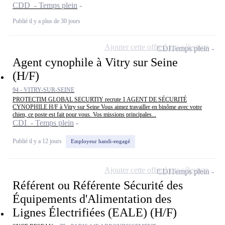
CDD - Temps plein
Publié il y a plus de 30 jours
Ajouter cette offre à ma sélection
CDI
Temps plein
Agent cynophile à Vitry sur Seine
(H/F)
94 - VITRY-SUR-SEINE
PROTECTIM GLOBAL SECURTIY recrute 1 AGENT DE SÉCURITÉ
CYNOPHILE H/F à Vitry sur Seine Vous aimez travailler en binôme avec votre
chien, ce poste est fait pour vous. Vos missions principales...
CDI - Temps plein
Publié il y a 12 jours
Employeur handi-engagé
Ajouter cette offre à ma sélection
CDI
Temps plein
Référent ou Référente Sécurité des
Équipements d'Alimentation des
Lignes Électrifiées (EALE) (H/F)