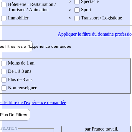
Spectacle
Hôtellerie - Restauration /
Tourisme / Animation
Sport
Immobilier
Transport / Logistique
Appliquer
le filtre du domaine professi
es filtres liés à l'
Expérience
demandée
ience demandée
Moins de 1 an
De 1 à 3 ans
Plus de 3 ans
Non renseignée
er
le filtre de l'expérience demandée
Plus De
Filtres
IFICATION
par France travail,