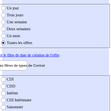
e création de l'offre
Un jour
Trois jours
Une semaine
Deux semaines
Un mois
Toutes les offres
er
le filtre de date de création de l'offre
les filtres de types de
Contrat
de contrat
CDI
CDD
Intérim
CDI Intérimaire
Saisonnier