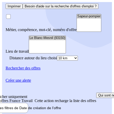
Imprimer
Besoin d'aide sur la recherche d'offres d'emploi ?
Métier, compétence, mot-clé, numéro d'offre
Lieu de travail
Distance autour du lieu choisi
Rechercher
des offres
Créer une alerte
Qui sont n
icher uniquement
 offres France Travail
Cette action recharge la liste des offres
les filtres de
Date de création
de l'offre