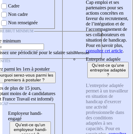
Cap emploi et ses
Cadre
partenaires pour ses
actions concrètes en
Non cadre
faveur du recrutement,
Non renseignée
de l’intégration et de
l’accompagnement de
IRE BRUT MINIMUM
ses collaborateurs en
situation de handicap.
re minimum
Pour en savoir plus,
consultez cet article
.
ssez une périodicité pour le salaire saisi
Entreprise adaptée
NITÉS
Qu'est-ce qu'une
z parmi les 1ers à postuler
entreprise adaptée
?
urquoi serez-vous parmi les
premiers à postuler ?
L'entreprise adaptée
es de plus de 15 jours,
permet à un travailleur
tant moins de 4 candidatures
en situation de
t France Travail est informé)
handicap d'exercer
ICAP
une activité
professionnelle dans
Employeur handi-
des conditions
engagé
adaptées à ses
Qu'est-ce qu'un
capacités. Pour en
employeur handi-
savoir plus,
consultez