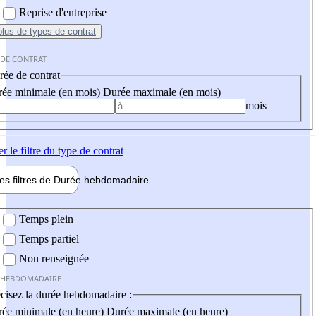
Reprise d'entreprise
plus
de types de contrat
 DE CONTRAT
ée de contrat
ée minimale (en mois)
Durée maximale (en mois)
mois
er
le filtre du type de contrat
les filtres de
Durée hebdo
madaire
 hebdomadaire
Temps plein
Temps partiel
Non renseignée
 HEBDOMADAIRE
cisez la durée hebdomadaire :
ée minimale (en heure)
Durée maximale (en heure)