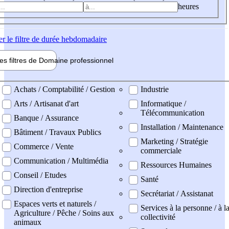
heures
er
le filtre de durée hebdomadaire
les filtres de
Domaine pro
fessionnel
ne professionel
Achats / Comptabilité / Gestion
Industrie
Arts / Artisanat d'art
Informatique /
Télécommunication
Banque / Assurance
Installation / Maintenance
Bâtiment / Travaux Publics
Marketing / Stratégie
Commerce / Vente
commerciale
Communication / Multimédia
Ressources Humaines
Conseil / Etudes
Santé
Direction d'entreprise
Secrétariat / Assistanat
Espaces verts et naturels /
Services à la personne / à l
Agriculture / Pêche / Soins aux
collectivité
animaux