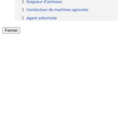
Fermer
Fermer
le détail de l'offre
/
Offre
sur
Offre précéden