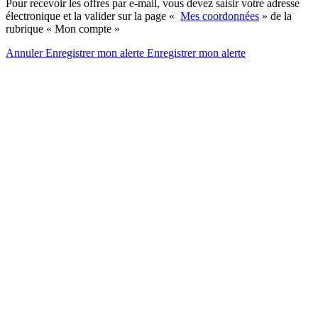
Pour recevoir les offres par e-mail, vous devez saisir votre adresse
électronique et la valider sur la page «
Mes coordonnées
» de la
rubrique « Mon compte »
Annuler
Enregistrer mon alerte
Enregistrer
mon alerte