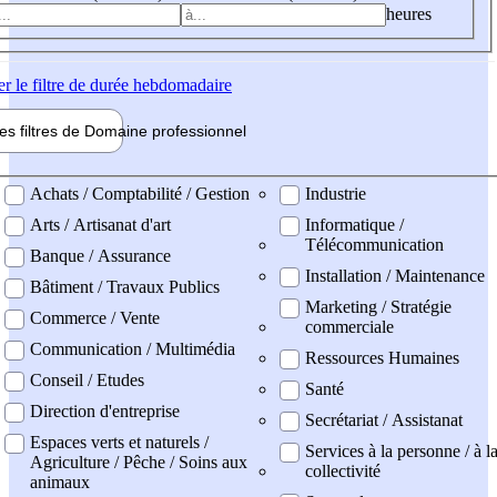
heures
er
le filtre de durée hebdomadaire
les filtres de
Domaine pro
fessionnel
ne professionel
Achats / Comptabilité / Gestion
Industrie
Arts / Artisanat d'art
Informatique /
Télécommunication
Banque / Assurance
Installation / Maintenance
Bâtiment / Travaux Publics
Marketing / Stratégie
Commerce / Vente
commerciale
Communication / Multimédia
Ressources Humaines
Conseil / Etudes
Santé
Direction d'entreprise
Secrétariat / Assistanat
Espaces verts et naturels /
Services à la personne / à l
Agriculture / Pêche / Soins aux
collectivité
animaux