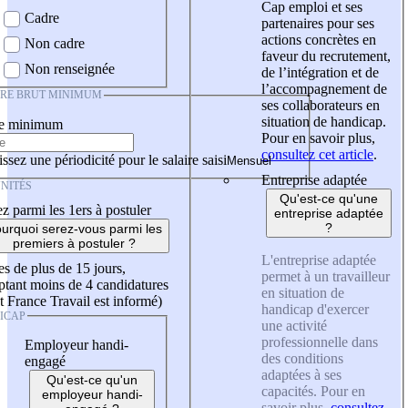
Cap emploi et ses
Cadre
partenaires pour ses
actions concrètes en
Non cadre
faveur du recrutement,
Non renseignée
de l’intégration et de
l’accompagnement de
IRE BRUT MINIMUM
ses collaborateurs en
situation de handicap.
re minimum
Pour en savoir plus,
consultez cet article
.
ssez une périodicité pour le salaire saisi
Entreprise adaptée
NITÉS
Qu'est-ce qu'une
z parmi les 1ers à postuler
entreprise adaptée
?
urquoi serez-vous parmi les
premiers à postuler ?
L'entreprise adaptée
es de plus de 15 jours,
permet à un travailleur
tant moins de 4 candidatures
en situation de
t France Travail est informé)
handicap d'exercer
ICAP
une activité
professionnelle dans
Employeur handi-
des conditions
engagé
adaptées à ses
Qu'est-ce qu'un
capacités. Pour en
employeur handi-
savoir plus,
consultez