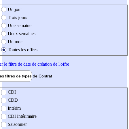
e création de l'offre
Un jour
Trois jours
Une semaine
Deux semaines
Un mois
Toutes les offres
er
le filtre de date de création de l'offre
les filtres de types de
Contrat
de contrat
CDI
CDD
Intérim
CDI Intérimaire
Saisonnier