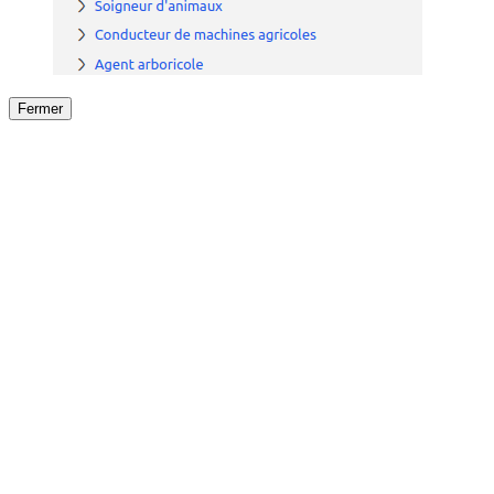
Fermer
Fermer
le détail de l'offre
/
Offre
sur
Offre précéden