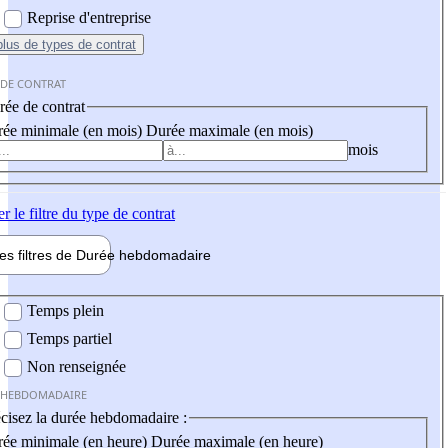
Reprise d'entreprise
plus
de types de contrat
 DE CONTRAT
ée de contrat
ée minimale (en mois)
Durée maximale (en mois)
mois
er
le filtre du type de contrat
les filtres de
Durée hebdo
madaire
 hebdomadaire
Temps plein
Temps partiel
Non renseignée
 HEBDOMADAIRE
cisez la durée hebdomadaire :
ée minimale (en heure)
Durée maximale (en heure)