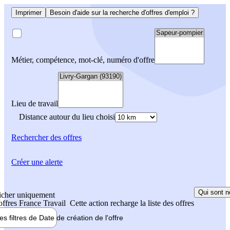
Imprimer
Besoin d'aide sur la recherche d'offres d'emploi ?
Métier, compétence, mot-clé, numéro d'offre
Lieu de travail
Distance autour du lieu choisi
Rechercher
des offres
Créer une alerte
Qui sont n
icher uniquement
 offres France Travail
Cette action recharge la liste des offres
les filtres de
Date de création
de l'offre