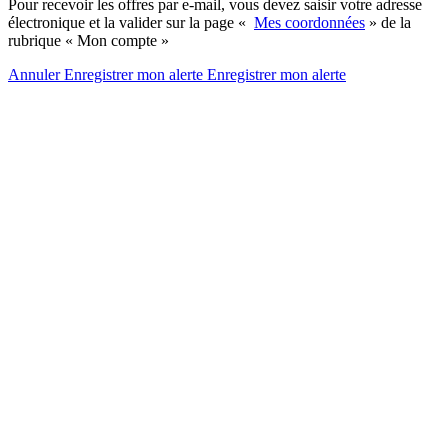
Pour recevoir les offres par e-mail, vous devez saisir votre adresse
électronique et la valider sur la page «
Mes coordonnées
» de la
rubrique « Mon compte »
Annuler
Enregistrer mon alerte
Enregistrer
mon alerte