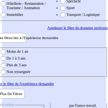
Spectacle
Hôtellerie - Restauration /
Tourisme / Animation
Sport
Immobilier
Transport / Logistique
Appliquer
le filtre du domaine professi
es filtres liés à l'
Expérience
demandée
ience demandée
Moins de 1 an
De 1 à 3 ans
Plus de 3 ans
Non renseignée
er
le filtre de l'expérience demandée
Plus De
Filtres
IFICATION
par France travail,