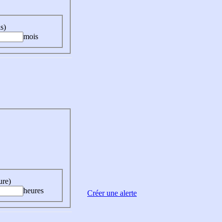
s)
mois
ure)
heures
Créer une alerte