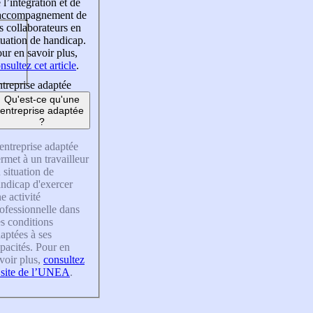
 l’intégration et de
’accompagnement de
s collaborateurs en
tuation de handicap.
ur en savoir plus,
nsultez cet article
.
treprise adaptée
Qu'est-ce qu'une
entreprise adaptée
?
entreprise adaptée
rmet à un travailleur
 situation de
ndicap d'exercer
e activité
ofessionnelle dans
s conditions
aptées à ses
pacités. Pour en
voir plus,
consultez
 site de l’UNEA
.