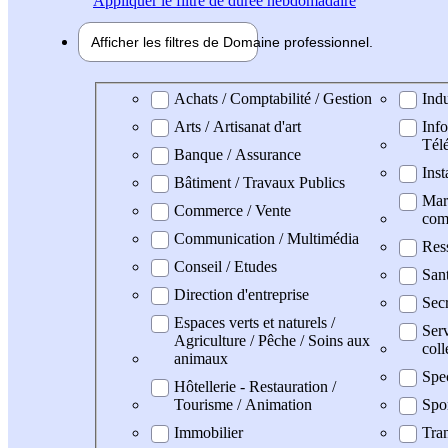
Appliquer
le filtre de durée hebdomadaire
Afficher les filtres de
Domaine pro
fessionnel
Domaine professionel
Achats / Comptabilité / Gestion
Indu
Arts / Artisanat d'art
Info
Tél
Banque / Assurance
Inst
Bâtiment / Travaux Publics
Mark
Commerce / Vente
com
Communication / Multimédia
Res
Conseil / Etudes
San
Direction d'entreprise
Secr
Espaces verts et naturels /
Serv
Agriculture / Pêche / Soins aux
coll
animaux
Spe
Hôtellerie - Restauration /
Tourisme / Animation
Spo
Immobilier
Tran