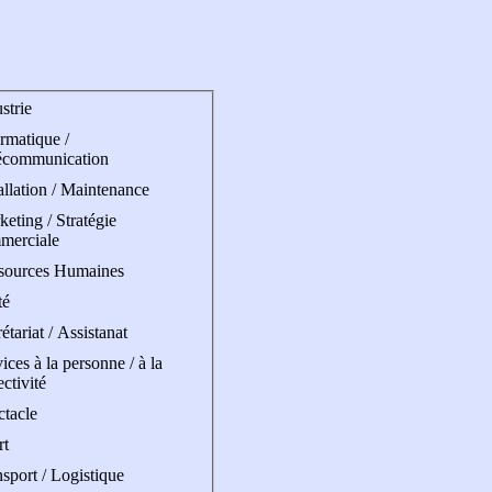
strie
rmatique /
écommunication
allation / Maintenance
eting / Stratégie
merciale
sources Humaines
té
étariat / Assistanat
ices à la personne / à la
ectivité
ctacle
rt
sport / Logistique