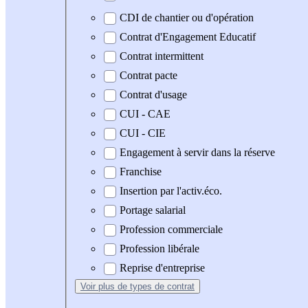
CDI de chantier ou d'opération
Contrat d'Engagement Educatif
Contrat intermittent
Contrat pacte
Contrat d'usage
CUI - CAE
CUI - CIE
Engagement à servir dans la réserve
Franchise
Insertion par l'activ.éco.
Portage salarial
Profession commerciale
Profession libérale
Reprise d'entreprise
Voir plus
de types de contrat