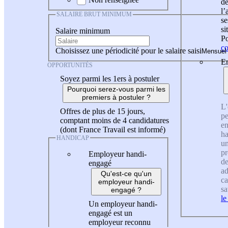
de
l
SALAIRE BRUT MINIMUM
se
si
Salaire minimum
Po
co
Choisissez une périodicité pour le salaire saisi
En
OPPORTUNITÉS
Soyez parmi les 1ers à postuler
Pourquoi serez-vous parmi les
premiers à postuler ?
L'
Offres de plus de 15 jours,
pe
comptant moins de 4 candidatures
en
(dont France Travail est informé)
ha
HANDICAP
un
pr
Employeur handi-
de
engagé
ad
Qu'est-ce qu'un
ca
employeur handi-
sa
engagé ?
le
Un employeur handi-
engagé est un
employeur reconnu