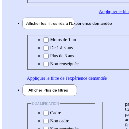
Appliquer
le fil
Afficher les filtres liés à l'
Expérience
demandée
Expérience demandée
Moins de 1 an
De 1 à 3 ans
Plus de 3 ans
Non renseignée
Appliquer
le filtre de l'expérience demandée
Afficher
Plus de
filtres
QUALIFICATION
pa
Ca
Cadre
pa
ac
Non cadre
fa
Non renseignée