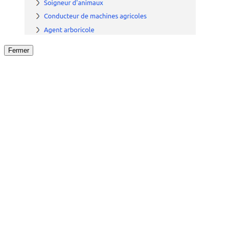
Fermer
Fermer
le détail de l'offre
/
Offre
sur
Offre précéden