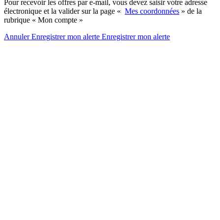
Pour recevoir les offres par e-mail, vous devez saisir votre adresse
électronique et la valider sur la page «
Mes coordonnées
» de la
rubrique « Mon compte »
Annuler
Enregistrer mon alerte
Enregistrer
mon alerte