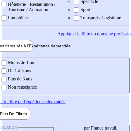
Spectacle
Hôtellerie - Restauration /
Tourisme / Animation
Sport
Immobilier
Transport / Logistique
Appliquer
le filtre du domaine professi
es filtres liés à l'
Expérience
demandée
ience demandée
Moins de 1 an
De 1 à 3 ans
Plus de 3 ans
Non renseignée
er
le filtre de l'expérience demandée
Plus De
Filtres
IFICATION
par France travail,