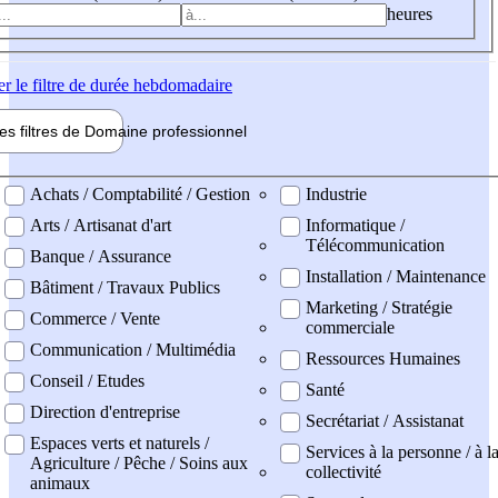
heures
er
le filtre de durée hebdomadaire
les filtres de
Domaine pro
fessionnel
ne professionel
Achats / Comptabilité / Gestion
Industrie
Arts / Artisanat d'art
Informatique /
Télécommunication
Banque / Assurance
Installation / Maintenance
Bâtiment / Travaux Publics
Marketing / Stratégie
Commerce / Vente
commerciale
Communication / Multimédia
Ressources Humaines
Conseil / Etudes
Santé
Direction d'entreprise
Secrétariat / Assistanat
Espaces verts et naturels /
Services à la personne / à l
Agriculture / Pêche / Soins aux
collectivité
animaux