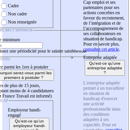
Cap emploi et ses
Cadre
partenaires pour ses
actions concrètes en
Non cadre
faveur du recrutement,
Non renseignée
de l’intégration et de
l’accompagnement de
IRE BRUT MINIMUM
ses collaborateurs en
situation de handicap.
re minimum
Pour en savoir plus,
consultez cet article
.
ssez une périodicité pour le salaire saisi
Entreprise adaptée
NITÉS
Qu'est-ce qu'une
z parmi les 1ers à postuler
entreprise adaptée
?
urquoi serez-vous parmi les
premiers à postuler ?
L'entreprise adaptée
es de plus de 15 jours,
permet à un travailleur
tant moins de 4 candidatures
en situation de
t France Travail est informé)
handicap d'exercer
ICAP
une activité
professionnelle dans
Employeur handi-
des conditions
engagé
adaptées à ses
Qu'est-ce qu'un
capacités. Pour en
employeur handi-
savoir plus,
consultez