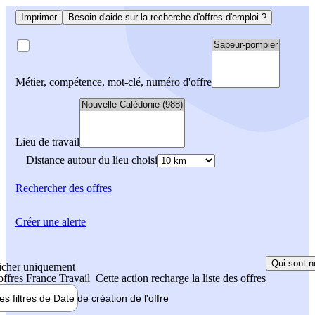
Imprimer
Besoin d'aide sur la recherche d'offres d'emploi ?
Métier, compétence, mot-clé, numéro d'offre
Lieu de travail
Distance autour du lieu choisi
Rechercher
des offres
Créer une alerte
Qui sont n
icher uniquement
 offres France Travail
Cette action recharge la liste des offres
les filtres de
Date de création
de l'offre