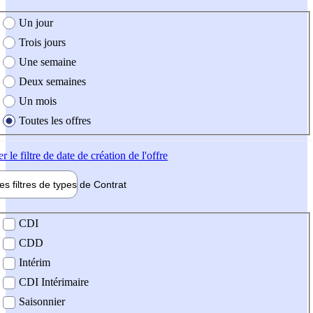
e création de l'offre
Un jour
Trois jours
Une semaine
Deux semaines
Un mois
Toutes les offres
er
le filtre de date de création de l'offre
les filtres de types de
Contrat
de contrat
CDI
CDD
Intérim
CDI Intérimaire
Saisonnier