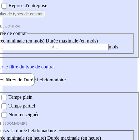
Reprise d'entreprise
plus
de types de contrat
 DE CONTRAT
ée de contrat
ée minimale (en mois)
Durée maximale (en mois)
mois
er
le filtre du type de contrat
les filtres de
Durée hebdo
madaire
 hebdomadaire
Temps plein
Temps partiel
Non renseignée
 HEBDOMADAIRE
cisez la durée hebdomadaire :
ée minimale (en heure)
Durée maximale (en heure)