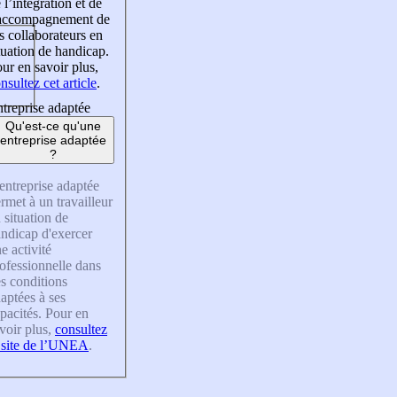
 l’intégration et de
’accompagnement de
s collaborateurs en
tuation de handicap.
ur en savoir plus,
nsultez cet article
.
treprise adaptée
Qu'est-ce qu'une
entreprise adaptée
?
entreprise adaptée
rmet à un travailleur
 situation de
ndicap d'exercer
e activité
ofessionnelle dans
s conditions
aptées à ses
pacités. Pour en
voir plus,
consultez
 site de l’UNEA
.