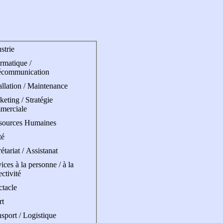
strie
rmatique /
écommunication
allation / Maintenance
eting / Stratégie
merciale
sources Humaines
té
étariat / Assistanat
ices à la personne / à la
ectivité
ctacle
rt
sport / Logistique