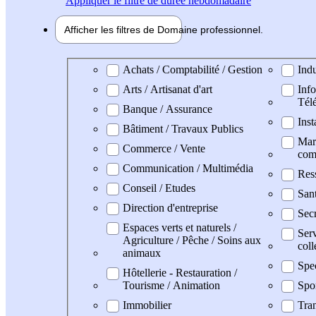
Appliquer
le filtre de durée hebdomadaire
Afficher les filtres de
Domaine pro
fessionnel
Domaine professionel
Achats / Comptabilité / Gestion
Indu
Arts / Artisanat d'art
Info
Tél
Banque / Assurance
Inst
Bâtiment / Travaux Publics
Mark
Commerce / Vente
com
Communication / Multimédia
Res
Conseil / Etudes
San
Direction d'entreprise
Secr
Espaces verts et naturels /
Serv
Agriculture / Pêche / Soins aux
coll
animaux
Spe
Hôtellerie - Restauration /
Tourisme / Animation
Spo
Immobilier
Tran