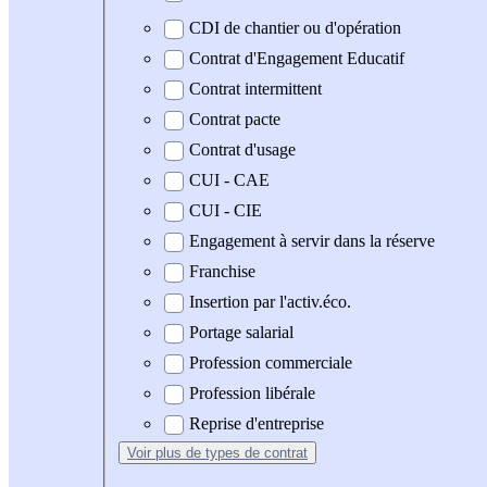
CDI de chantier ou d'opération
Contrat d'Engagement Educatif
Contrat intermittent
Contrat pacte
Contrat d'usage
CUI - CAE
CUI - CIE
Engagement à servir dans la réserve
Franchise
Insertion par l'activ.éco.
Portage salarial
Profession commerciale
Profession libérale
Reprise d'entreprise
Voir plus
de types de contrat