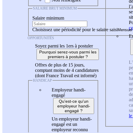
de
l
SALAIRE BRUT MINIMUM
se
si
Salaire minimum
Po
co
Choisissez une périodicité pour le salaire saisi
En
OPPORTUNITÉS
Soyez parmi les 1ers à postuler
Pourquoi serez-vous parmi les
premiers à postuler ?
L'
Offres de plus de 15 jours,
pe
comptant moins de 4 candidatures
en
(dont France Travail est informé)
ha
HANDICAP
un
pr
Employeur handi-
de
engagé
ad
Qu'est-ce qu'un
ca
employeur handi-
sa
engagé ?
le
Un employeur handi-
engagé est un
employeur reconnu