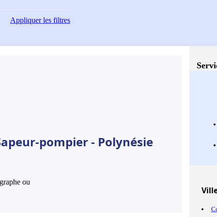
Appliquer
les filtres
Servi
Sapeur-pompier - Polynésie
hographe ou
Vill
Co