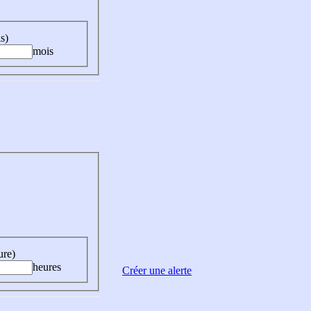
s)
mois
ure)
heures
Créer une alerte