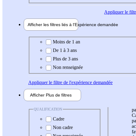
Appliquer
le fil
Afficher les filtres liés à l'
Expérience
demandée
Expérience demandée
Moins de 1 an
De 1 à 3 ans
Plus de 3 ans
Non renseignée
Appliquer
le filtre de l'expérience demandée
Afficher
Plus de
filtres
QUALIFICATION
pa
Ca
Cadre
pa
ac
Non cadre
fa
Non renseignée