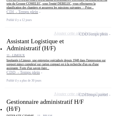
sein du Groupe COMELEC, sous l'entité DEBELEC, vous effectuerez la
planification des chantiers et assurerez les missions suivantes : - Prise...
CDI - Temps plein
Publié il y a 12 jours
Ajouter cette offre à ma sélection
CDD
Temps plein
Assistant Logistique et
Administratif (H/F)
11 - LIMOUX
Implantée à Limoux, une entreprise spécialisée depuis 1948 dans l'impression sur
support mince complexé sur carton compact est à la recherche d'un ou d'une
assistante. Forte d'un savoir-faire...
CDD - Temps plein
Publié il y a plus de 30 jours
Ajouter cette offre à ma sélection
CDI
Temps partiel
Gestionnaire administratif H/F
(H/F)