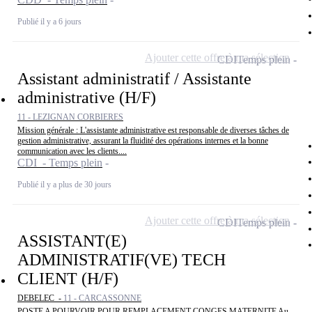
Publié il y a 6 jours
Ajouter cette offre à ma sélection
CDI
Temps plein
Assistant administratif / Assistante
administrative (H/F)
11 - LEZIGNAN CORBIERES
Mission générale : L'assistante administrative est responsable de diverses tâches de
gestion administrative, assurant la fluidité des opérations internes et la bonne
communication avec les clients....
CDI - Temps plein
Publié il y a plus de 30 jours
Ajouter cette offre à ma sélection
CDI
Temps plein
ASSISTANT(E)
ADMINISTRATIF(VE) TECH
CLIENT (H/F)
DEBELEC -
11 - CARCASSONNE
POSTE A POURVOIR POUR REMPLACEMENT CONGES MATERNITE Au