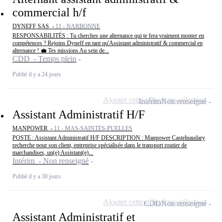
commercial h/f
DYNEFF SAS -
11 - NARBONNE
RESPONSABILITÉS : Tu cherches une alternance qui te fera vraiment monter en
compétences ? Rejoins Dyneff en tant qu'Assistant administratif & commercial en
alternance ! 💼 Tes missions Au sein de...
CDD - Temps plein
Publié il y a 24 jours
Ajouter cette offre à ma sélection
Intérim
Non renseigné
Assistant Administratif H/F
MANPOWER -
11 - MAS-SAINTES-PUELLES
POSTE : Assistant Administratif H/F DESCRIPTION : Manpower Castelnaudary
recherche pour son client, entreprise spécialisée dans le transport routier de
marchandises, un(e) Assistant(e)...
Intérim - Non renseigné
Publié il y a 30 jours
Ajouter cette offre à ma sélection
CDD
Non renseigné
Assistant Administratif et