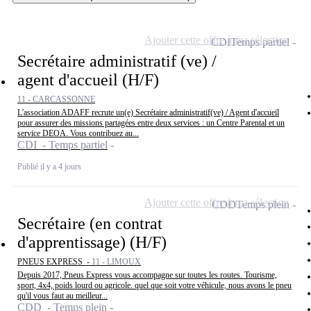
Ajouter cette offre à ma sélection
CDI
Temps partiel
Secrétaire administratif (ve) /
agent d'accueil (H/F)
11 - CARCASSONNE
L'association ADAFF recrute un(e) Secrétaire administratif(ve) / Agent d'accueil
pour assurer des missions partagées entre deux services : un Centre Parental et un
service DEOA. Vous contribuez au...
CDI - Temps partiel
Publié il y a 4 jours
Ajouter cette offre à ma sélection
CDD
Temps plein
Secrétaire (en contrat
d'apprentissage) (H/F)
PNEUS EXPRESS -
11 - LIMOUX
Depuis 2017, Pneus Express vous accompagne sur toutes les routes. Tourisme,
sport, 4x4, poids lourd ou agricole. quel que soit votre véhicule, nous avons le pneu
qu'il vous faut au meilleur...
CDD - Temps plein