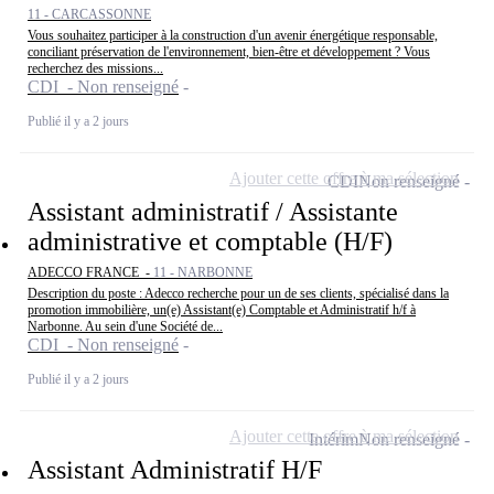
11 - CARCASSONNE
Vous souhaitez participer à la construction d'un avenir énergétique responsable,
conciliant préservation de l'environnement, bien-être et développement ? Vous
recherchez des missions...
CDI - Non renseigné
Publié il y a 2 jours
Ajouter cette offre à ma sélection
CDI
Non renseigné
Assistant administratif / Assistante
administrative et comptable (H/F)
ADECCO FRANCE -
11 - NARBONNE
Description du poste : Adecco recherche pour un de ses clients, spécialisé dans la
promotion immobilière, un(e) Assistant(e) Comptable et Administratif h/f à
Narbonne. Au sein d'une Société de...
CDI - Non renseigné
Publié il y a 2 jours
Ajouter cette offre à ma sélection
Intérim
Non renseigné
Assistant Administratif H/F