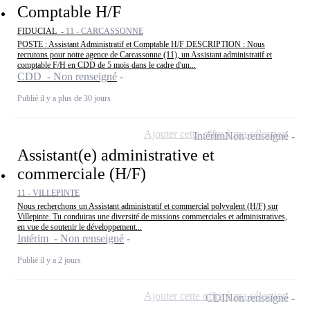
Comptable H/F
FIDUCIAL -
11 - CARCASSONNE
POSTE : Assistant Administratif et Comptable H/F DESCRIPTION : Nous
recrutons pour notre agence de Carcassonne (11), un Assistant administratif et
comptable F/H en CDD de 5 mois dans le cadre d'un...
CDD - Non renseigné
Publié il y a plus de 30 jours
Ajouter cette offre à ma sélection
Intérim
Non renseigné
Assistant(e) administrative et
commerciale (H/F)
11 - VILLEPINTE
Nous recherchons un Assistant administratif et commercial polyvalent (H/F) sur
Villepinte. Tu conduiras une diversité de missions commerciales et administratives,
en vue de soutenir le développement...
Intérim - Non renseigné
Publié il y a 2 jours
Ajouter cette offre à ma sélection
CDI
Non renseigné