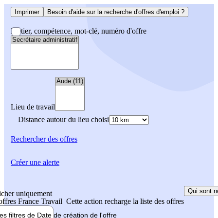
Imprimer
Besoin d'aide sur la recherche d'offres d'emploi ?
Métier, compétence, mot-clé, numéro d'offre
Lieu de travail
Distance autour du lieu choisi
Rechercher
des offres
Créer une alerte
Qui sont n
icher uniquement
 offres France Travail
Cette action recharge la liste des offres
les filtres de
Date de création
de l'offre