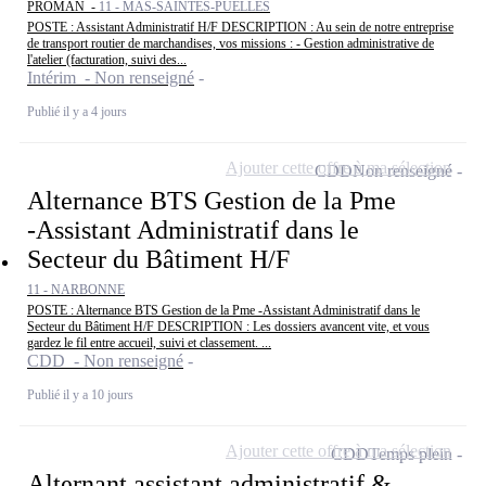
PROMAN -
11 - MAS-SAINTES-PUELLES
POSTE : Assistant Administratif H/F DESCRIPTION : Au sein de notre entreprise
de transport routier de marchandises, vos missions : - Gestion administrative de
l'atelier (facturation, suivi des...
Intérim - Non renseigné
Publié il y a 4 jours
Ajouter cette offre à ma sélection
CDD
Non renseigné
Alternance BTS Gestion de la Pme
-Assistant Administratif dans le
Secteur du Bâtiment H/F
11 - NARBONNE
POSTE : Alternance BTS Gestion de la Pme -Assistant Administratif dans le
Secteur du Bâtiment H/F DESCRIPTION : Les dossiers avancent vite, et vous
gardez le fil entre accueil, suivi et classement. ...
CDD - Non renseigné
Publié il y a 10 jours
Ajouter cette offre à ma sélection
CDD
Temps plein
Alternant assistant administratif &