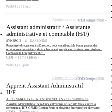
Publié il y a 11 jours
Ajouter cette offre à ma sélection
CDI
Temps plein
Assistant administratif / Assistante
administrative et comptable (H/F)
SYNERGIE -
11 - NARBONNE
Rattaché(e) directement à la Direction, vous contribuez à la bonne gestion des
programmes immobiliers, de leur lancement jusqu'à leur livraison. Vos missions :
Comptabilité Enregistrement et...
CDI - Temps plein
Publié il y a 3 jours
Ajouter cette offre à ma sélection
CDD
Temps plein
Apprent Assistant Administratif
H/F
ALTERNANCE PYERENEES ORIENTALES -
11 - NARBONNE
Assistant administratif au sein d"une entreoruise de Sécurité Vous suivrez la
formation au BTS GPME (Gestion Petite et Moyenne Entreprise) en alternance
CDD - Temps plein