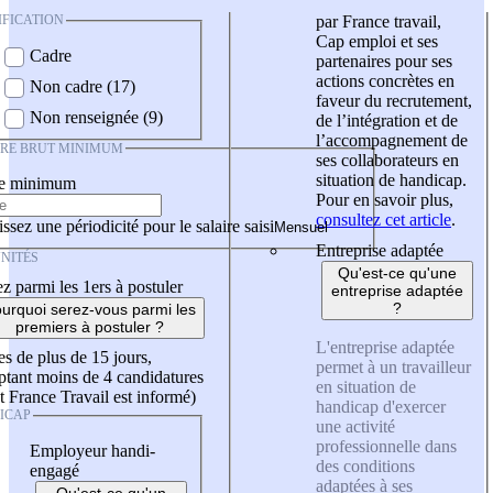
IFICATION
par France travail,
Cap emploi et ses
Cadre
partenaires pour ses
actions concrètes en
Non cadre (17)
faveur du recrutement,
Non renseignée (9)
de l’intégration et de
l’accompagnement de
IRE BRUT MINIMUM
ses collaborateurs en
situation de handicap.
re minimum
Pour en savoir plus,
consultez cet article
.
ssez une périodicité pour le salaire saisi
Entreprise adaptée
NITÉS
Qu'est-ce qu'une
z parmi les 1ers à postuler
entreprise adaptée
?
urquoi serez-vous parmi les
premiers à postuler ?
L'entreprise adaptée
es de plus de 15 jours,
permet à un travailleur
tant moins de 4 candidatures
en situation de
t France Travail est informé)
handicap d'exercer
ICAP
une activité
professionnelle dans
Employeur handi-
des conditions
engagé
adaptées à ses
Qu'est-ce qu'un