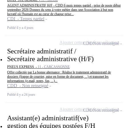
DITEP STE GEMME -
11 - BRAM
AGENT ADMINISTRATIF H/F - CDD 6 mois temps partiel - prise de poste début
septembre 2026 Donnez du sens à votre métier dans une Association à but non
lucratif où l'humain est au cœur de chaque prise...
CDI - Temps partiel
Publié il y a 4 jours
Ajouter cette offre à ma sélection
CDD
Non renseigné
Secrétaire administratif /
Secrétaire administrative (H/F)
PNEUS EXPRESS -
11 - CARCASSONNE
Offre collectée par La bonne alternance : Réalise le traitement administratif de
dossiers (frappe de courrier, mise en forme de document, ...) et transmet les
informations (e-mail, notes, fax, ...)...
CDD - Non renseigné
Publié il y a 24 jours
Ajouter cette offre à ma sélection
CDD
Non renseigné
Assistant(e) administratif(ve)
gestion des équipes postées F/H