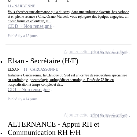
11 - NARBONNE
Vous cherchez une alternance qui a du sens, dans une industrie d'avenir, bas carbone
et en pleine relance ? Chez Orano Malvési, vous rejoignez des équipes engagées, un
tuteur formé et volontaire, et...
CDD - Non renseigné
Publié il y a 15 jours
Ajouter cette offre à ma sélection
CDI
Non renseigné
Elsan - Secrétaire (H/F)
ELSAN -
11 - CARCASSONNE
Installée à Carcassonne, la Clinique du Sud est un centre de rééducation spécialisée
en cardiologie, pneumologie, orthopédie et neurologie. Dotée de 73 lits en
hospitalisation à temps complet et de...
CDI - Non renseigné
Publié il y a 14 jours
Ajouter cette offre à ma sélection
CDI
Non renseigné
ALTERNANCE - Appui RH et
Communication RH F/H