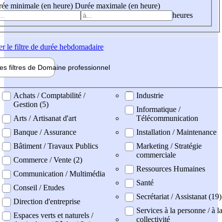
ée minimale (en heure)
Durée maximale (en heure)
heures
er
le filtre de durée hebdomadaire
les filtres de
Domaine pro
fessionnel
ne professionel
Achats / Comptabilité /
Industrie
Gestion (5)
Informatique /
Arts / Artisanat d'art
Télécommunication
Banque / Assurance
Installation / Maintenance
Bâtiment / Travaux Publics
Marketing / Stratégie
commerciale
Commerce / Vente (2)
Ressources Humaines
Communication / Multimédia
Santé
Conseil / Etudes
Secrétariat / Assistanat (19)
Direction d'entreprise
Services à la personne / à l
Espaces verts et naturels /
collectivité