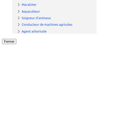
Fermer
Fermer
le détail de l'offre
/
Offre
sur
Offre précéden