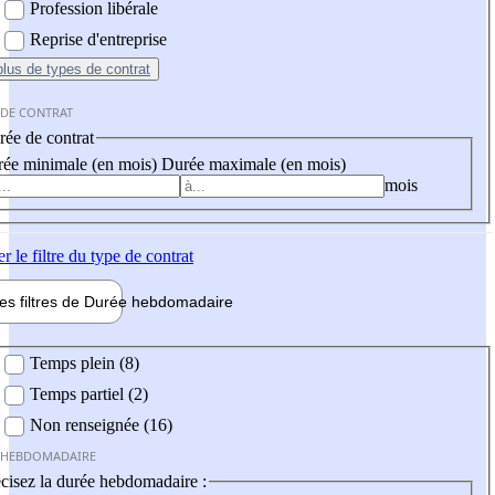
Profession libérale
Reprise d'entreprise
plus
de types de contrat
 DE CONTRAT
ée de contrat
ée minimale (en mois)
Durée maximale (en mois)
mois
er
le filtre du type de contrat
les filtres de
Durée hebdo
madaire
 hebdomadaire
Temps plein (8)
Temps partiel (2)
Non renseignée (16)
 HEBDOMADAIRE
cisez la durée hebdomadaire :