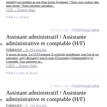
stimulé(e) au quotidien au sein d'une équipe dynamique ? Nous vous voulons dans
notre équipe ! Notre entreprise spécialiste...
CDI - Temps plein
Publié il y a 18 jours
Ajouter cette offre à ma sélection
CDD
Temps plein
Assistant administratif / Assistante
administrative et comptable (H/F)
FORMASUP -
31 - PIN-BALMA
À propos du poste : Le CFA Formasup 31 recherche actuellement, pour l'un de ses
partenaires, un(e) alternant(e) pour le poste d'Assistant(e) Administratif(ve) et
Comptable. Vous intégrerez un...
CDD - Temps plein
Publié il y a plus de 30 jours
Ajouter cette offre à ma sélection
CDD
Temps plein
Assistant administratif / Assistante
administrative et comptable (H/F)
FORMASUP -
31 - PIN-BALMA