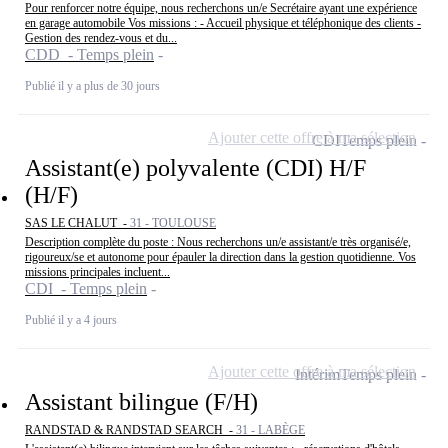
Pour renforcer notre équipe, nous recherchons un/e Secrétaire ayant une expérience
en garage automobile Vos missions : - Accueil physique et téléphonique des clients -
Gestion des rendez-vous et du...
CDD - Temps plein
Publié il y a plus de 30 jours
Ajouter cette offre à ma sélection
CDI
Temps plein
Assistant(e) polyvalente (CDI) H/F
(H/F)
SAS LE CHALUT -
31 - TOULOUSE
Description complète du poste : Nous recherchons un/e assistant/e très organisé/e,
rigoureux/se et autonome pour épauler la direction dans la gestion quotidienne. Vos
missions principales incluent...
CDI - Temps plein
Publié il y a 4 jours
Ajouter cette offre à ma sélection
Intérim
Temps plein
Assistant bilingue (F/H)
RANDSTAD & RANDSTAD SEARCH -
31 - LABÈGE