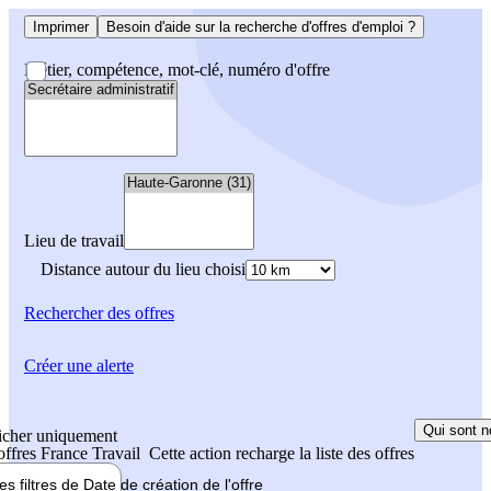
Imprimer
Besoin d'aide sur la recherche d'offres d'emploi ?
Métier, compétence, mot-clé, numéro d'offre
Lieu de travail
Distance autour du lieu choisi
Rechercher
des offres
Créer une alerte
Qui sont n
icher uniquement
 offres France Travail
Cette action recharge la liste des offres
les filtres de
Date de création
de l'offre