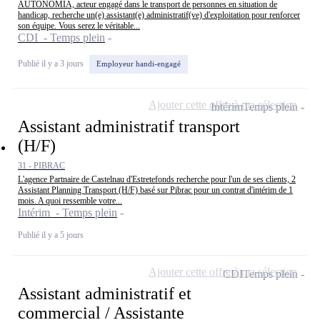
AUTONOMIA, acteur engagé dans le transport de personnes en situation de
handicap, recherche un(e) assistant(e) administratif(ve) d'exploitation pour renforcer
son équipe. Vous serez le véritable...
CDI - Temps plein
Publié il y a 3 jours
Employeur handi-engagé
Ajouter cette offre à ma sélection
Intérim
Temps plein
Assistant administratif transport
(H/F)
31 - PIBRAC
L'agence Partnaire de Castelnau d'Estretefonds recherche pour l'un de ses clients, 2
Assistant Planning Transport (H/F) basé sur Pibrac pour un contrat d'intérim de 1
mois. A quoi ressemble votre...
Intérim - Temps plein
Publié il y a 5 jours
Ajouter cette offre à ma sélection
CDI
Temps plein
Assistant administratif et
commercial / Assistante