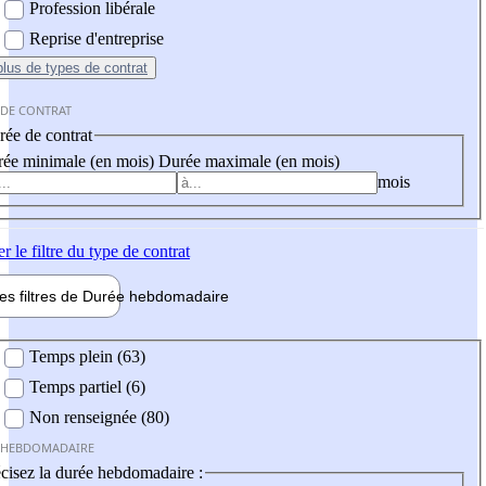
Profession libérale
Reprise d'entreprise
plus
de types de contrat
 DE CONTRAT
ée de contrat
ée minimale (en mois)
Durée maximale (en mois)
mois
er
le filtre du type de contrat
les filtres de
Durée hebdo
madaire
 hebdomadaire
Temps plein (63)
Temps partiel (6)
Non renseignée (80)
 HEBDOMADAIRE
cisez la durée hebdomadaire :