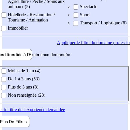
Agriculture / Pêche / Soins aux
animaux (2)
Spectacle
Hôtellerie - Restauration /
Sport
Tourisme / Animation
Transport / Logistique (6)
Immobilier
Appliquer
le filtre du domaine professi
es filtres liés à l'
Expérience
demandée
ience demandée
Moins de 1 an (4)
De 1 à 3 ans (53)
Plus de 3 ans (8)
Non renseignée (28)
er
le filtre de l'expérience demandée
Plus De
Filtres