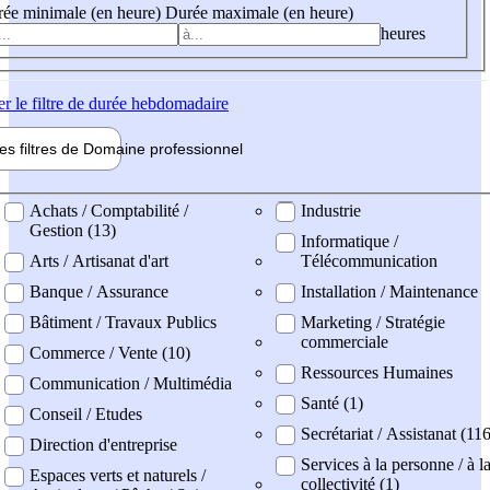
ée minimale (en heure)
Durée maximale (en heure)
heures
er
le filtre de durée hebdomadaire
les filtres de
Domaine pro
fessionnel
ne professionel
Achats / Comptabilité /
Industrie
Gestion (13)
Informatique /
Arts / Artisanat d'art
Télécommunication
Banque / Assurance
Installation / Maintenance
Bâtiment / Travaux Publics
Marketing / Stratégie
commerciale
Commerce / Vente (10)
Ressources Humaines
Communication / Multimédia
Santé (1)
Conseil / Etudes
Secrétariat / Assistanat (11
Direction d'entreprise
Services à la personne / à l
Espaces verts et naturels /
collectivité (1)