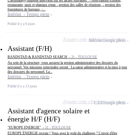
L'assistant(e) bilingue intervient sur les tâches suivantes : - réservations d'hôtels,
restaurants, taxis et plateaux repas - gestion des salles de réunions, - gestion des
fournitures de bureaux, -...
Intérim - Temps plein
Publié il y a 6 jours
Ajouter cette offre à ma sélection
Intérim
Temps plein
Assistant (F/H)
RANDSTAD & RANDSTAD SEARCH -
31 - TOULOUSE
Au sein de la structure, vous assurez la gestion administrative des dossiers du
personnel. Vos missions principales seront : La saisie administrative et la mise à jour
des dossiers du personnel. La...
Intérim - Temps plein
Publié il y a 13 jours
Ajouter cette offre à ma sélection
CDI
Temps plein
Assistant d'agence solaire et
énergie H/F (H/F)
"EUROPE ENERGIE" -
31 - TOULOUSE
EUROPE ÉNERGIE recrute ! Vous avez le goût du challenge ? L'envie d'être