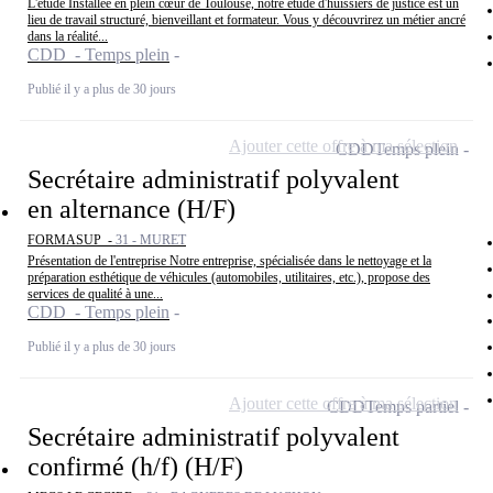
L'étude Installée en plein cœur de Toulouse, notre étude d'huissiers de justice est un
lieu de travail structuré, bienveillant et formateur. Vous y découvrirez un métier ancré
dans la réalité...
CDD - Temps plein
Publié il y a plus de 30 jours
Ajouter cette offre à ma sélection
CDD
Temps plein
Secrétaire administratif polyvalent
en alternance (H/F)
FORMASUP -
31 - MURET
Présentation de l'entreprise Notre entreprise, spécialisée dans le nettoyage et la
préparation esthétique de véhicules (automobiles, utilitaires, etc.), propose des
services de qualité à une...
CDD - Temps plein
Publié il y a plus de 30 jours
Ajouter cette offre à ma sélection
CDD
Temps partiel
Secrétaire administratif polyvalent
confirmé (h/f) (H/F)