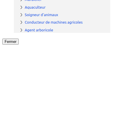
Fermer
Fermer
le détail de l'offre
/
Offre
sur
Offre précéden