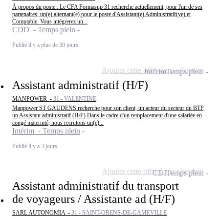
À propos du poste : Le CFA Formasup 31 recherche actuellement, pour l'un de ses
partenaires, un(e) alternant(e) pour le poste d'Assistant(e) Administratif(ve) et
Comptable. Vous intégrerez un...
CDD - Temps plein
Publié il y a plus de 30 jours
Ajouter cette offre à ma sélection
Intérim
Temps plein
Assistant administratif (H/F)
MANPOWER -
31 - VALENTINE
Manpower ST GAUDENS recherche pour son client, un acteur du secteur du BTP,
un Assistant administratif (H/F) Dans le cadre d'un remplacement d'une salariée en
congé maternité, nous recrutons un(e)...
Intérim - Temps plein
Publié il y a 3 jours
Ajouter cette offre à ma sélection
CDI
Temps plein
Assistant administratif du transport
de voyageurs / Assistante ad (H/F)
SARL AUTONOMIA -
31 - SAINT-ORENS-DE-GAMEVILLE