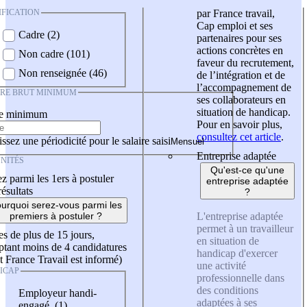
IFICATION
par France travail,
Cap emploi et ses
Cadre (2)
partenaires pour ses
actions concrètes en
Non cadre (101)
faveur du recrutement,
Non renseignée (46)
de l’intégration et de
l’accompagnement de
IRE BRUT MINIMUM
ses collaborateurs en
situation de handicap.
re minimum
Pour en savoir plus,
consultez cet article
.
ssez une périodicité pour le salaire saisi
Entreprise adaptée
NITÉS
Qu'est-ce qu'une
z parmi les 1ers à postuler
entreprise adaptée
résultats
?
urquoi serez-vous parmi les
L'entreprise adaptée
premiers à postuler ?
permet à un travailleur
es de plus de 15 jours,
en situation de
tant moins de 4 candidatures
handicap d'exercer
t France Travail est informé)
une activité
ICAP
professionnelle dans
des conditions
Employeur handi-
adaptées à ses
engagé (1)