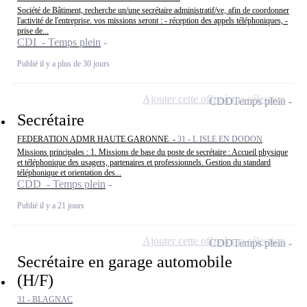
Société de Bâtiment, recherche un/une secrétaire administratif/ve, afin de coordonner
l'activité de l'entreprise. vos missions seront : - réception des appels téléphoniques, -
prise de...
CDI - Temps plein
Publié il y a plus de 30 jours
Ajouter cette offre à ma sélection
CDD
Temps plein
Secrétaire
FEDERATION ADMR HAUTE GARONNE -
31 - L ISLE EN DODON
Missions principales : 1. Missions de base du poste de secrétaire : Accueil physique
et téléphonique des usagers, partenaires et professionnels. Gestion du standard
téléphonique et orientation des...
CDD - Temps plein
Publié il y a 21 jours
Ajouter cette offre à ma sélection
CDD
Temps plein
Secrétaire en garage automobile
(H/F)
31 - BLAGNAC