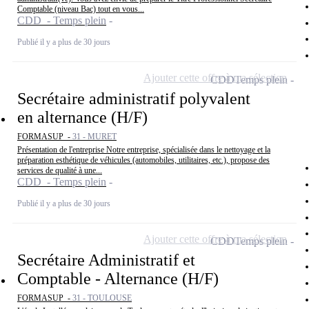
Comptable (niveau Bac) tout en vous...
CDD - Temps plein
Publié il y a plus de 30 jours
Ajouter cette offre à ma sélection
CDD
Temps plein
Secrétaire administratif polyvalent
en alternance (H/F)
FORMASUP -
31 - MURET
Présentation de l'entreprise Notre entreprise, spécialisée dans le nettoyage et la
préparation esthétique de véhicules (automobiles, utilitaires, etc.), propose des
services de qualité à une...
CDD - Temps plein
Publié il y a plus de 30 jours
Ajouter cette offre à ma sélection
CDD
Temps plein
Secrétaire Administratif et
Comptable - Alternance (H/F)
FORMASUP -
31 - TOULOUSE