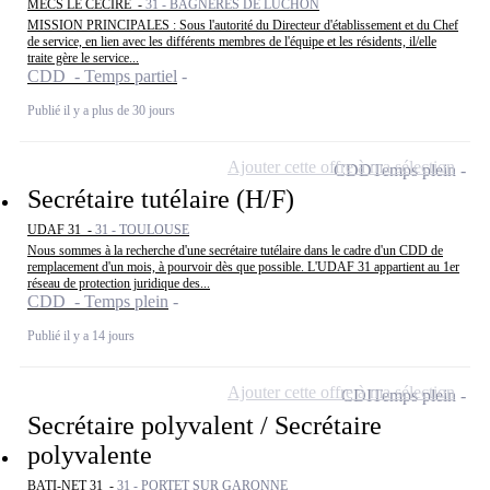
MECS LE CECIRE -
31 - BAGNERES DE LUCHON
MISSION PRINCIPALES : Sous l'autorité du Directeur d'établissement et du Chef
de service, en lien avec les différents membres de l'équipe et les résidents, il/elle
traite gère le service...
CDD - Temps partiel
Publié il y a plus de 30 jours
Ajouter cette offre à ma sélection
CDD
Temps plein
Secrétaire tutélaire (H/F)
UDAF 31 -
31 - TOULOUSE
Nous sommes à la recherche d'une secrétaire tutélaire dans le cadre d'un CDD de
remplacement d'un mois, à pourvoir dès que possible. L'UDAF 31 appartient au 1er
réseau de protection juridique des...
CDD - Temps plein
Publié il y a 14 jours
Ajouter cette offre à ma sélection
CDI
Temps plein
Secrétaire polyvalent / Secrétaire
polyvalente
BATI-NET 31 -
31 - PORTET SUR GARONNE