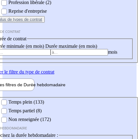
Profession libérale (2)
Reprise d'entreprise
plus
de types de contrat
 DE CONTRAT
ée de contrat
ée minimale (en mois)
Durée maximale (en mois)
mois
er
le filtre du type de contrat
les filtres de
Durée hebdo
madaire
 hebdomadaire
Temps plein (133)
Temps partiel (8)
Non renseignée (172)
 HEBDOMADAIRE
cisez la durée hebdomadaire :