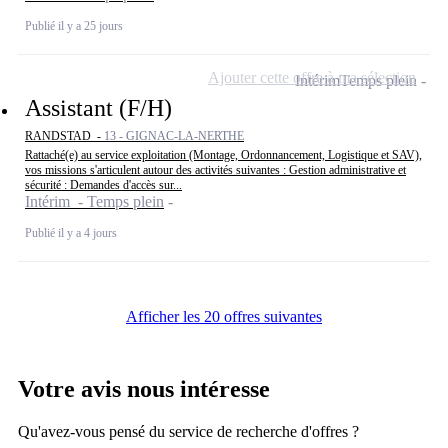
Publié il y a 25 jours
Ajouter cette offre à ma sélection
Intérim
Temps plein
Assistant (F/H)
RANDSTAD -
13 - GIGNAC-LA-NERTHE
Rattaché(e) au service exploitation (Montage, Ordonnancement, Logistique et SAV),
vos missions s'articulent autour des activités suivantes : Gestion administrative et
sécurité : Demandes d'accès sur...
Intérim - Temps plein
Publié il y a 4 jours
Afficher les 20 offres suivantes
Votre avis nous intéresse
Qu'avez-vous pensé du service de recherche d'offres ?