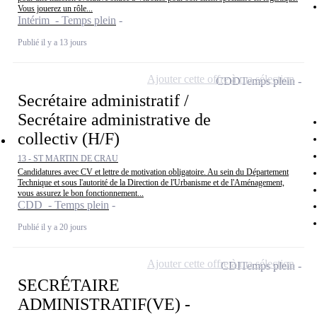
Vous jouerez un rôle...
Intérim - Temps plein
Publié il y a 13 jours
Ajouter cette offre à ma sélection
CDD
Temps plein
Secrétaire administratif /
Secrétaire administrative de
collectiv (H/F)
13 - ST MARTIN DE CRAU
Candidatures avec CV et lettre de motivation obligatoire. Au sein du Département
Technique et sous l'autorité de la Direction de l'Urbanisme et de l'Aménagement,
vous assurez le bon fonctionnement...
CDD - Temps plein
Publié il y a 20 jours
Ajouter cette offre à ma sélection
CDI
Temps plein
SECRÉTAIRE
ADMINISTRATIF(VE) -