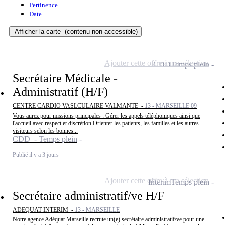
Pertinence
Date
Afficher la carte
(contenu non-accessible)
Ajouter cette offre à ma sélection
CDD
Temps plein
Secrétaire Médicale -
Administratif (H/F)
CENTRE CARDIO VASLCULAIRE VALMANTE -
13 - MARSEILLE 09
Vous aurez pour missions principales : Gérer les appels téléphoniques ainsi que
l'accueil avec respect et discrétion Orienter les patients, les familles et les autres
visiteurs selon les bonnes...
CDD - Temps plein
Publié il y a 3 jours
Ajouter cette offre à ma sélection
Intérim
Temps plein
Secrétaire administratif/ve H/F
ADEQUAT INTERIM -
13 - MARSEILLE
Notre agence Adéquat Marseille recrute un(e) secrétaire administratif/ve pour une