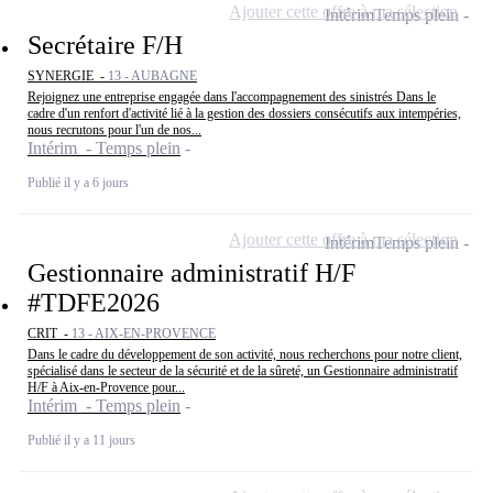
Ajouter cette offre à ma sélection
Intérim
Temps plein
Secrétaire F/H
SYNERGIE -
13 - AUBAGNE
Rejoignez une entreprise engagée dans l'accompagnement des sinistrés Dans le
cadre d'un renfort d'activité lié à la gestion des dossiers consécutifs aux intempéries,
nous recrutons pour l'un de nos...
Intérim - Temps plein
Publié il y a 6 jours
Ajouter cette offre à ma sélection
Intérim
Temps plein
Gestionnaire administratif H/F
#TDFE2026
CRIT -
13 - AIX-EN-PROVENCE
Dans le cadre du développement de son activité, nous recherchons pour notre client,
spécialisé dans le secteur de la sécurité et de la sûreté, un Gestionnaire administratif
H/F à Aix-en-Provence pour...
Intérim - Temps plein
Publié il y a 11 jours