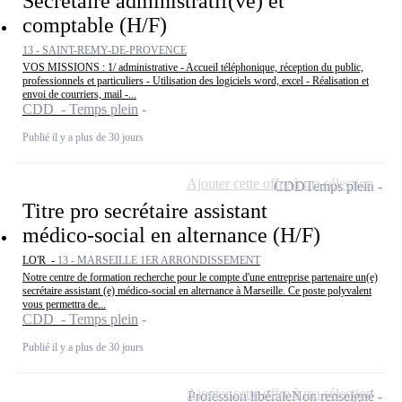
Secrétaire administratif(ve) et
comptable (H/F)
13 - SAINT-REMY-DE-PROVENCE
VOS MISSIONS : 1/ administrative - Accueil téléphonique, réception du public,
professionnels et particuliers - Utilisation des logiciels word, excel - Réalisation et
envoi de courriers, mail -...
CDD - Temps plein
Publié il y a plus de 30 jours
Ajouter cette offre à ma sélection
CDD
Temps plein
Titre pro secrétaire assistant
médico-social en alternance (H/F)
LO'R -
13 - MARSEILLE 1ER ARRONDISSEMENT
Notre centre de formation recherche pour le compte d'une entreprise partenaire un(e)
secrétaire assistant (e) médico-social en alternance à Marseille. Ce poste polyvalent
vous permettra de...
CDD - Temps plein
Publié il y a plus de 30 jours
Ajouter cette offre à ma sélection
Profession libérale
Non renseigné