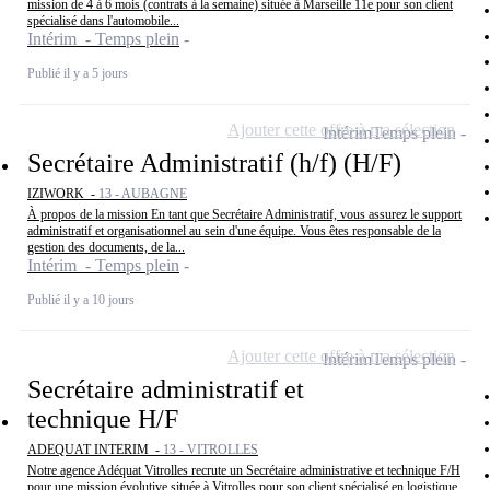
mission de 4 à 6 mois (contrats à la semaine) située à Marseille 11e pour son client
spécialisé dans l'automobile...
Intérim - Temps plein
Publié il y a 5 jours
Ajouter cette offre à ma sélection
Intérim
Temps plein
Secrétaire Administratif (h/f) (H/F)
IZIWORK -
13 - AUBAGNE
À propos de la mission En tant que Secrétaire Administratif, vous assurez le support
administratif et organisationnel au sein d'une équipe. Vous êtes responsable de la
gestion des documents, de la...
Intérim - Temps plein
Publié il y a 10 jours
Ajouter cette offre à ma sélection
Intérim
Temps plein
Secrétaire administratif et
technique H/F
ADEQUAT INTERIM -
13 - VITROLLES
Notre agence Adéquat Vitrolles recrute un Secrétaire administrative et technique F/H
pour une mission évolutive située à Vitrolles pour son client spécialisé en logistique.