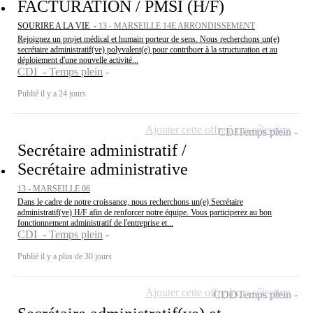
FACTURATION / PMSI (H/F)
SOURIRE A LA VIE -
13 - MARSEILLE 14E ARRONDISSEMENT
Rejoignez un projet médical et humain porteur de sens. Nous recherchons un(e)
secrétaire administratif(ve) polyvalent(e) pour contribuer à la structuration et au
déploiement d'une nouvelle activité...
CDI - Temps plein
Publié il y a 24 jours
Ajouter cette offre à ma sélection
CDI
Temps plein
Secrétaire administratif /
Secrétaire administrative
13 - MARSEILLE 06
Dans le cadre de notre croissance, nous recherchons un(e) Secrétaire
administratif(ve) H/F afin de renforcer notre équipe. Vous participerez au bon
fonctionnement administratif de l'entreprise et...
CDI - Temps plein
Publié il y a plus de 30 jours
Ajouter cette offre à ma sélection
CDD
Temps plein