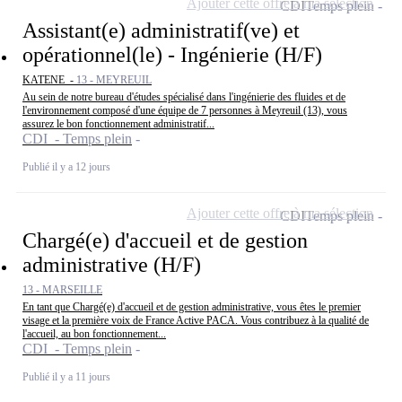
Ajouter cette offre à ma sélection
CDI
Temps plein
Assistant(e) administratif(ve) et
opérationnel(le) - Ingénierie (H/F)
KATENE -
13 - MEYREUIL
Au sein de notre bureau d'études spécialisé dans l'ingénierie des fluides et de
l'environnement composé d'une équipe de 7 personnes à Meyreuil (13), vous
assurez le bon fonctionnement administratif...
CDI - Temps plein
Publié il y a 12 jours
Ajouter cette offre à ma sélection
CDI
Temps plein
Chargé(e) d'accueil et de gestion
administrative (H/F)
13 - MARSEILLE
En tant que Chargé(e) d'accueil et de gestion administrative, vous êtes le premier
visage et la première voix de France Active PACA. Vous contribuez à la qualité de
l'accueil, au bon fonctionnement...
CDI - Temps plein
Publié il y a 11 jours