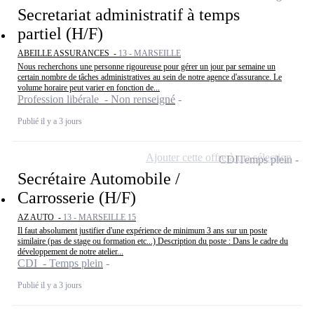
Secretariat administratif à temps
partiel (H/F)
ABEILLE ASSURANCES -
13 - MARSEILLE
Nous recherchons une personne rigoureuse pour gérer un jour par semaine un
certain nombre de tâches administratives au sein de notre agence d'assurance. Le
volume horaire peut varier en fonction de...
Profession libérale - Non renseigné
Publié il y a 3 jours
Ajouter cette offre à ma sélection
CDI
Temps plein
Secrétaire Automobile /
Carrosserie (H/F)
AZ AUTO -
13 - MARSEILLE 15
Il faut absolument justifier d'une expérience de minimum 3 ans sur un poste
similaire (pas de stage ou formation etc...) Description du poste : Dans le cadre du
développement de notre atelier...
CDI - Temps plein
Publié il y a 3 jours