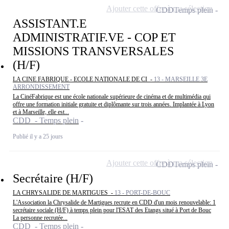
Ajouter cette offre à ma sélection
CDD
Temps plein
ASSISTANT.E
ADMINISTRATIF.VE - COP ET
MISSIONS TRANSVERSALES
(H/F)
LA CINE FABRIQUE - ECOLE NATIONALE DE CI -
13 - MARSEILLE 3E
ARRONDISSEMENT
La CinéFabrique est une école nationale supérieure de cinéma et de multimédia qui
offre une formation initiale gratuite et diplômante sur trois années. Implantée à Lyon
et à Marseille, elle est...
CDD - Temps plein
Publié il y a 25 jours
Ajouter cette offre à ma sélection
CDD
Temps plein
Secrétaire (H/F)
LA CHRYSALIDE DE MARTIGUES -
13 - PORT-DE-BOUC
L'Association la Chrysalide de Martigues recrute en CDD d'un mois renouvelable: 1
secrétaire sociale (H/F) à temps plein pour l'ESAT des Etangs situé à Port de Bouc
La personne recrutée...
CDD - Temps plein