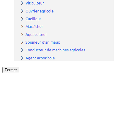
Fermer
Fermer
le détail de l'offre
/
Offre
sur
Offre précéden