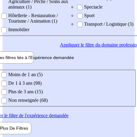
Agriculture / Pêche / Soins aux
animaux (1)
Spectacle
Hôtellerie - Restauration /
Sport
Tourisme / Animation (1)
Transport / Logistique (3)
Immobilier
Appliquer
le filtre du domaine professi
es filtres liés à l'
Expérience
demandée
ience demandée
Moins de 1 an (5)
De 1 à 3 ans (98)
Plus de 3 ans (15)
Non renseignée (68)
er
le filtre de l'expérience demandée
Plus De
Filtres