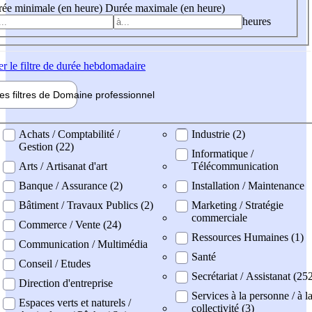
ée minimale (en heure)
Durée maximale (en heure)
heures
er
le filtre de durée hebdomadaire
les filtres de
Domaine pro
fessionnel
ne professionel
Achats / Comptabilité /
Industrie (2)
Gestion (22)
Informatique /
Arts / Artisanat d'art
Télécommunication
Banque / Assurance (2)
Installation / Maintenance
Bâtiment / Travaux Publics (2)
Marketing / Stratégie
commerciale
Commerce / Vente (24)
Ressources Humaines (1)
Communication / Multimédia
Santé
Conseil / Etudes
Secrétariat / Assistanat (25
Direction d'entreprise
Services à la personne / à l
Espaces verts et naturels /
collectivité (3)