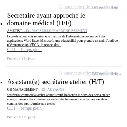
Ajouter cette offre à ma sélection
CDI
Temps plein
Secrétaire ayant approché le
domaine médical (H/F)
AMETIST -
13 - MARSEILLE 9E ARRONDISSEMENT
Le poste a pourvoir requiert une maitrise de l'informatique notamment des
applications Word Excel Microsoft, une adaptabilité pour prendre en main l'outil de
télétransmission VEGA. le respect des...
CDI - Temps plein
Publié il y a 18 jours
Ajouter cette offre à ma sélection
CDI
Temps plein
Assistant(e) secrétaire atelier (H/F)
OB MANAGEMENT -
13 - AUBAGNE
secrétariat commercial atelier administratif Rédaction et suivi des devis atelier
enregistrements des commandes atelier établissement de la facturation atelier
commandes aux fournisseurs atelier
CDI - Temps plein
Publié il y a 19 jours