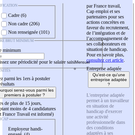
IFICATION
par France travail,
Cap emploi et ses
Cadre (6)
partenaires pour ses
actions concrètes en
Non cadre (206)
faveur du recrutement,
Non renseignée (101)
de l’intégration et de
l’accompagnement de
IRE BRUT MINIMUM
ses collaborateurs en
situation de handicap.
re minimum
Pour en savoir plus,
consultez cet article
.
ssez une périodicité pour le salaire saisi
Entreprise adaptée
NITÉS
Qu'est-ce qu'une
z parmi les 1ers à postuler
entreprise adaptée
résultats
?
urquoi serez-vous parmi les
L'entreprise adaptée
premiers à postuler ?
permet à un travailleur
es de plus de 15 jours,
en situation de
tant moins de 4 candidatures
handicap d'exercer
t France Travail est informé)
une activité
ICAP
professionnelle dans
des conditions
Employeur handi-
adaptées à ses
engagé (4)