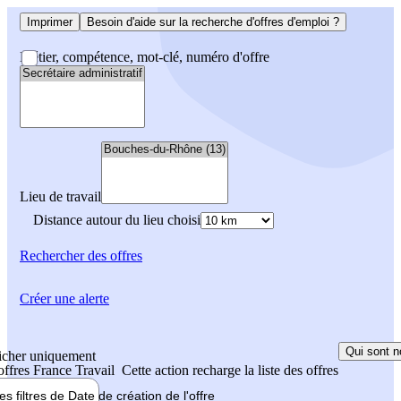
Imprimer
Besoin d'aide sur la recherche d'offres d'emploi ?
Métier, compétence, mot-clé, numéro d'offre
Lieu de travail
Distance autour du lieu choisi
Rechercher
des offres
Créer une alerte
Qui sont n
icher uniquement
 offres France Travail
Cette action recharge la liste des offres
les filtres de
Date de création
de l'offre