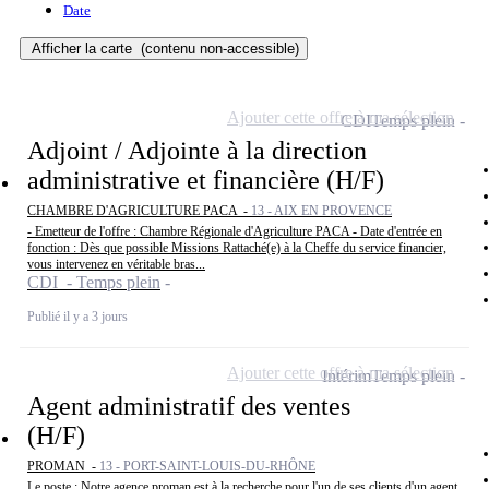
Date
Afficher la carte
(contenu non-accessible)
Ajouter cette offre à ma sélection
CDI
Temps plein
Adjoint / Adjointe à la direction
administrative et financière (H/F)
CHAMBRE D'AGRICULTURE PACA -
13 - AIX EN PROVENCE
- Emetteur de l'offre : Chambre Régionale d'Agriculture PACA - Date d'entrée en
fonction : Dès que possible Missions Rattaché(e) à la Cheffe du service financier,
vous intervenez en véritable bras...
CDI - Temps plein
Publié il y a 3 jours
Ajouter cette offre à ma sélection
Intérim
Temps plein
Agent administratif des ventes
(H/F)
PROMAN -
13 - PORT-SAINT-LOUIS-DU-RHÔNE
Le poste : Notre agence proman est à la recherche pour l'un de ses clients d'un agent