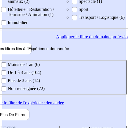
animaux (2)
Spectacle (1)
Hôtellerie - Restauration /
Sport
Tourisme / Animation (1)
Transport / Logistique (6)
Immobilier
Appliquer
le filtre du domaine professi
es filtres liés à l'
Expérience
demandée
ience demandée
Moins de 1 an (6)
De 1 à 3 ans (104)
Plus de 3 ans (14)
Non renseignée (72)
er
le filtre de l'expérience demandée
Plus De
Filtres