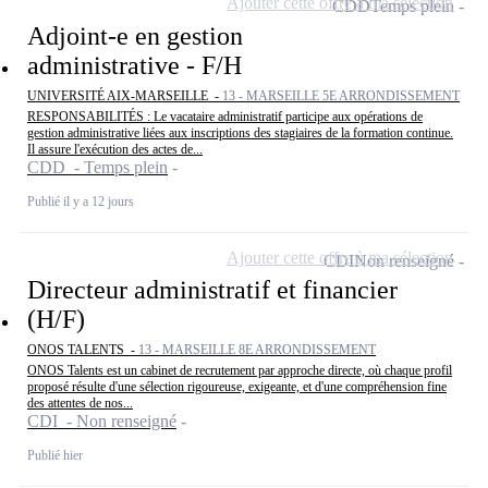
Ajouter cette offre à ma sélection
CDD
Temps plein
Adjoint-e en gestion
administrative - F/H
UNIVERSITÉ AIX-MARSEILLE -
13 - MARSEILLE 5E ARRONDISSEMENT
RESPONSABILITÉS : Le vacataire administratif participe aux opérations de
gestion administrative liées aux inscriptions des stagiaires de la formation continue.
Il assure l'exécution des actes de...
CDD - Temps plein
Publié il y a 12 jours
Ajouter cette offre à ma sélection
CDI
Non renseigné
Directeur administratif et financier
(H/F)
ONOS TALENTS -
13 - MARSEILLE 8E ARRONDISSEMENT
ONOS Talents est un cabinet de recrutement par approche directe, où chaque profil
proposé résulte d'une sélection rigoureuse, exigeante, et d'une compréhension fine
des attentes de nos...
CDI - Non renseigné
Publié hier