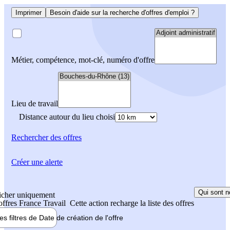
Imprimer
Besoin d'aide sur la recherche d'offres d'emploi ?
Métier, compétence, mot-clé, numéro d'offre
Lieu de travail
Distance autour du lieu choisi
Rechercher
des offres
Créer une alerte
Qui sont n
icher uniquement
 offres France Travail
Cette action recharge la liste des offres
les filtres de
Date de création
de l'offre