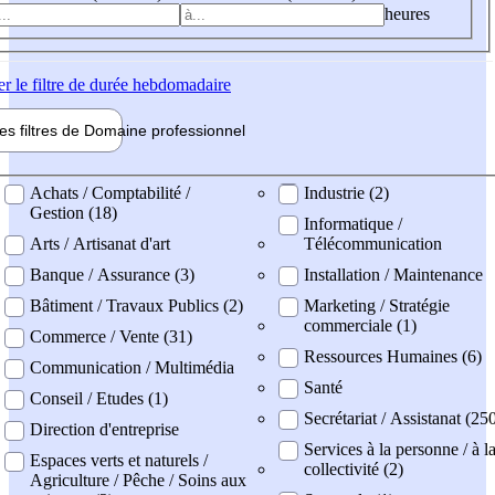
heures
er
le filtre de durée hebdomadaire
les filtres de
Domaine pro
fessionnel
ne professionel
Achats / Comptabilité /
Industrie (2)
Gestion (18)
Informatique /
Arts / Artisanat d'art
Télécommunication
Banque / Assurance (3)
Installation / Maintenance
Bâtiment / Travaux Publics (2)
Marketing / Stratégie
commerciale (1)
Commerce / Vente (31)
Ressources Humaines (6)
Communication / Multimédia
Santé
Conseil / Etudes (1)
Secrétariat / Assistanat (25
Direction d'entreprise
Services à la personne / à l
Espaces verts et naturels /
collectivité (2)
Agriculture / Pêche / Soins aux