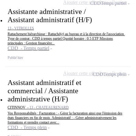
Ajouter cette offre à ma sélection
CDD
Temps partiel
Assistante administrative /
Assistant administratif (H/F)
13 - VITROLLES
Rattachement hiérarchique : Rattaché(e) au bureau et à la direction de l'association.
Type de contrat : CDD à temps partiel Quotité horaire : 0.5 ETP Missions
principales : Gestion financière...
CDD - Temps partiel
Publié hier
Ajouter cette offre à ma sélection
CDD
Temps plein
Assistant administratif et
commercial / Assistante
administrative (H/F)
CITINNOV -
13 - CHATEAURENARD
Vos Responsabilités : Facturation : - Gérer la facturation ainsi que l'émission des
états financiers en fin de mois. Administratif : - Gérer administrativement les
formations et prendre contact avec...
CDD - Temps plein