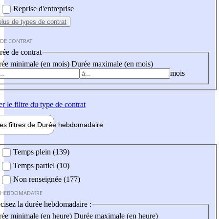
Reprise d'entreprise
plus
de types de contrat
 DE CONTRAT
ée de contrat
ée minimale (en mois)
Durée maximale (en mois)
mois
er
le filtre du type de contrat
les filtres de
Durée hebdo
madaire
 hebdomadaire
Temps plein (139)
Temps partiel (10)
Non renseignée (177)
 HEBDOMADAIRE
cisez la durée hebdomadaire :
ée minimale (en heure)
Durée maximale (en heure)