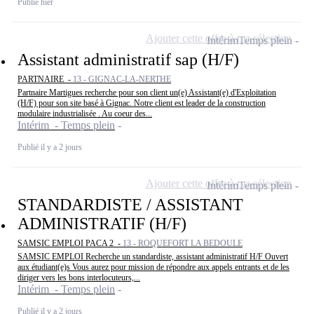
Publié hier
Ajouter cette offre à ma sélection
Intérim
Temps plein
Assistant administratif sap (H/F)
PARTNAIRE -
13 - GIGNAC-LA-NERTHE
Partnaire Martigues recherche pour son client un(e) Assistant(e) d'Exploitation
(H/F) pour son site basé à Gignac. Notre client est leader de la construction
modulaire industrialisée . Au coeur des...
Intérim - Temps plein
Publié il y a 2 jours
Ajouter cette offre à ma sélection
Intérim
Temps plein
STANDARDISTE / ASSISTANT
ADMINISTRATIF (H/F)
SAMSIC EMPLOI PACA 2 -
13 - ROQUEFORT LA BEDOULE
SAMSIC EMPLOI Recherche un standardiste, assistant administratif H/F Ouvert
aux étudiant(e)s Vous aurez pour mission de répondre aux appels entrants et de les
diriger vers les bons interlocuteurs,...
Intérim - Temps plein
Publié il y a 2 jours