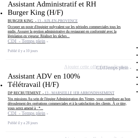
Assistant Administratif et RH
Burger King (H/F)
BURGER KING -
13 - AIX-EN-PROVENCE
Occuper un poste d'équipier polyvalent sur les périodes commerciales tous les
midis. Assurer la gestion administrative du restaurant en conformité avec la
législation en vigueur. Réaliser les tâches...
CDI - Temps plein
Publié il y a 10 jours
Ajouter cette offre à ma sélection
CDI
Temps plein
Assistant ADV en 100%
Télétravail (H/F)
DP RECRUTEMENT -
13 - MARSEILLE 1ER ARRONDISSEMENT
Vos missions Au sein de l'équipe Administration des Ventes, vous contribuez au bon
déroulement des opérations commerciales et à la satisfaction des clients. À ce titre,
vous serez amené à : *...
CDI - Temps plein
Publié il y a 28 jours