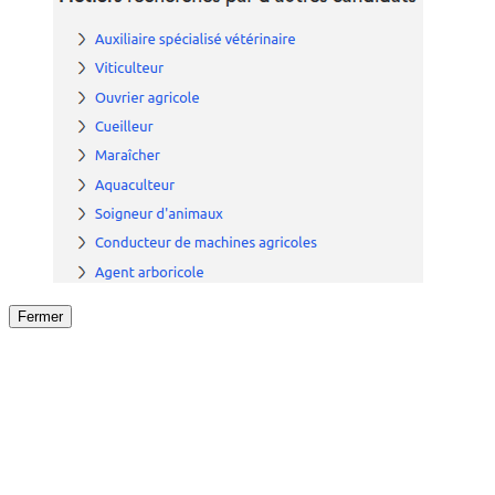
Fermer
Fermer
le détail de l'offre
/
Offre
sur
Offre précéden