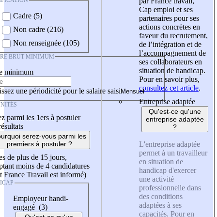
IFICATION
par France travail,
Cap emploi et ses
Cadre (5)
partenaires pour ses
actions concrètes en
Non cadre (216)
faveur du recrutement,
Non renseignée (105)
de l’intégration et de
l’accompagnement de
IRE BRUT MINIMUM
ses collaborateurs en
situation de handicap.
re minimum
Pour en savoir plus,
consultez cet article
.
ssez une périodicité pour le salaire saisi
Entreprise adaptée
NITÉS
Qu'est-ce qu'une
z parmi les 1ers à postuler
entreprise adaptée
résultats
?
urquoi serez-vous parmi les
L'entreprise adaptée
premiers à postuler ?
permet à un travailleur
es de plus de 15 jours,
en situation de
tant moins de 4 candidatures
handicap d'exercer
t France Travail est informé)
une activité
ICAP
professionnelle dans
des conditions
Employeur handi-
adaptées à ses
engagé (3)
capacités. Pour en
Qu'est-ce qu'un