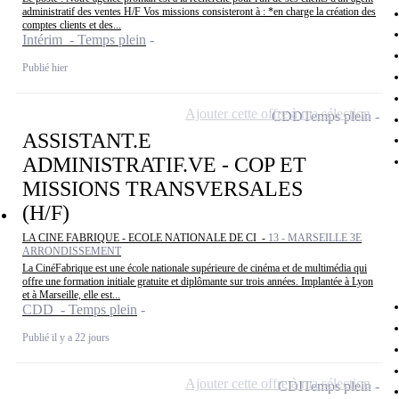
administratif des ventes H/F Vos missions consisteront à : *en charge la création des
comptes clients et des...
Intérim - Temps plein
Publié hier
Ajouter cette offre à ma sélection
CDD
Temps plein
ASSISTANT.E
ADMINISTRATIF.VE - COP ET
MISSIONS TRANSVERSALES
(H/F)
LA CINE FABRIQUE - ECOLE NATIONALE DE CI -
13 - MARSEILLE 3E
ARRONDISSEMENT
La CinéFabrique est une école nationale supérieure de cinéma et de multimédia qui
offre une formation initiale gratuite et diplômante sur trois années. Implantée à Lyon
et à Marseille, elle est...
CDD - Temps plein
Publié il y a 22 jours
Ajouter cette offre à ma sélection
CDI
Temps plein