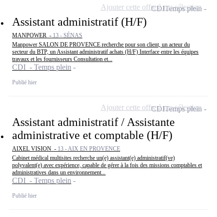
Ajouter cette offre à ma sélection
CDI
Temps plein
Assistant administratif (H/F)
MANPOWER -
13 - SÉNAS
Manpower SALON DE PROVENCE recherche pour son client, un acteur du
secteur du BTP, un Assistant administratif achats (H/F) Interface entre les équipes
travaux et les fournisseurs Consultation et...
CDI - Temps plein
Publié hier
Ajouter cette offre à ma sélection
CDI
Temps plein
Assistant administratif / Assistante
administrative et comptable (H/F)
AIXEL VISION -
13 - AIX EN PROVENCE
Cabinet médical multisites recherche un(e) assistant(e) administratif(ve)
polyvalent(e) avec expérience, capable de gérer à la fois des missions comptables et
administratives dans un environnement...
CDI - Temps plein
Publié hier