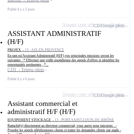
Publié il y a 5 jours
Ajouter cette offre à ma sélection
CDI
Temps plein
ASSISTANT ADMINISTRATIF
(H/F)
PROJEX -
13 - AIX-EN-PROVENCE
En tant qu'Assistant Administratif (H/F),vos principales missions seront les
suivantes : * Effectuer une veille quotidienne des appels d'offres et identifier les
opportunités pertinentes ; *...
CDI - Temps plein
Publié il y a 6 jours
Ajouter cette offre à ma sélection
CDI
Temps plein
Assistant commercial et
administratif H/F (H/F)
EQUIPEMENT STOCKAGE -
13 - PORT-SAINT-LOUIS-DU-RHÔNE
Rattaché(e) directement au directeur commercial, vous aurez pour missions : -
Prendre les appels téléphoniques clients et traiter les demandes clients par mails -