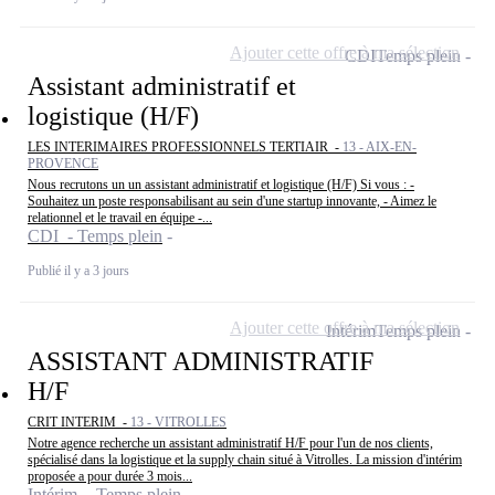
Ajouter cette offre à ma sélection
CDI
Temps plein
Assistant administratif et
logistique (H/F)
LES INTERIMAIRES PROFESSIONNELS TERTIAIR -
13 - AIX-EN-
PROVENCE
Nous recrutons un un assistant administratif et logistique (H/F) Si vous : -
Souhaitez un poste responsabilisant au sein d'une startup innovante, - Aimez le
relationnel et le travail en équipe -...
CDI - Temps plein
Publié il y a 3 jours
Ajouter cette offre à ma sélection
Intérim
Temps plein
ASSISTANT ADMINISTRATIF
H/F
CRIT INTERIM -
13 - VITROLLES
Notre agence recherche un assistant administratif H/F pour l'un de nos clients,
spécialisé dans la logistique et la supply chain situé à Vitrolles. La mission d'intérim
proposée a pour durée 3 mois...
Intérim - Temps plein