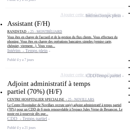
Ajouter cette offre à ma sélection
Intérim
Temps plein
Assistant (F/H)
RANDSTAD -
25 - MONTBÉLIARD
Vous êtes en charge de l'accueil et de la gestion du flux clients. Vous effectuez du
phoning. Vous êtes en charge des opérations bancaires simples (remise carte,
chéquier, virement...). Vous vous...
Intérim - Temps plein
Publié il y a 7 jours
Ajouter cette offre à ma sélection
CDD
Temps partiel
Adjoint administratif à temps
partiel (70%) (H/F)
CENTRE HOSPITALIER SPECIALISE -
25 - NOVILLARS
Le Centre Hospitalier de Novillars recrute un(e) adjoint administratif à temps partiel
(70%) pour un CDD de 6 mois renouvelable à l'espace Jules Verne de Besançon. Le
poste est à pourvoir dès que...
CDD - Temps partiel
Publié il y a 21 jours