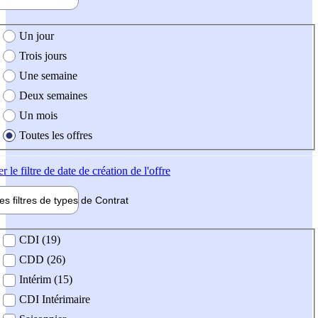
e création de l'offre
Un jour
Trois jours
Une semaine
Deux semaines
Un mois
Toutes les offres
er
le filtre de date de création de l'offre
les filtres de types de
Contrat
de contrat
CDI (19)
CDD (26)
Intérim (15)
CDI Intérimaire