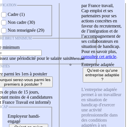
IFICATION
par France travail,
Cap emploi et ses
Cadre (1)
partenaires pour ses
actions concrètes en
Non cadre (30)
faveur du recrutement,
Non renseignée (29)
de l’intégration et de
l’accompagnement de
IRE BRUT MINIMUM
ses collaborateurs en
situation de handicap.
re minimum
Pour en savoir plus,
consultez cet article
.
ssez une périodicité pour le salaire saisi
Entreprise adaptée
NITÉS
Qu'est-ce qu'une
z parmi les 1ers à postuler
entreprise adaptée
?
urquoi serez-vous parmi les
premiers à postuler ?
L'entreprise adaptée
es de plus de 15 jours,
permet à un travailleur
tant moins de 4 candidatures
en situation de
t France Travail est informé)
handicap d'exercer
ICAP
une activité
professionnelle dans
Employeur handi-
des conditions
engagé
adaptées à ses
Qu'est-ce qu'un