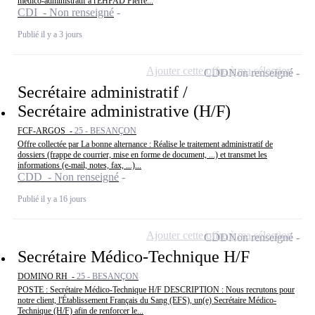
médico-administratif à l'EHPAD Pierre...
CDI - Non renseigné
Publié il y a 3 jours
Ajouter cette offre à ma sélection
CDD
Non renseigné
Secrétaire administratif /
Secrétaire administrative (H/F)
FCF-ARGOS -
25 - BESANÇON
Offre collectée par La bonne alternance : Réalise le traitement administratif de
dossiers (frappe de courrier, mise en forme de document, ...) et transmet les
informations (e-mail, notes, fax, ...)...
CDD - Non renseigné
Publié il y a 16 jours
Ajouter cette offre à ma sélection
CDD
Non renseigné
Secrétaire Médico-Technique H/F
DOMINO RH -
25 - BESANÇON
POSTE : Secrétaire Médico-Technique H/F DESCRIPTION : Nous recrutons pour
notre client, l'Établissement Français du Sang (EFS), un(e) Secrétaire Médico-
Technique (H/F) afin de renforcer le...