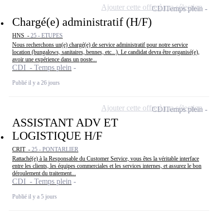
Ajouter cette offre à ma sélection
CDI
Temps plein
Chargé(e) administratif (H/F)
HNS -
25 - ETUPES
Nous recherchons un(e) chargé(e) de service administratif pour notre service
location (bungalows, sanitaires, bennes, etc...). Le candidat devra être organisé(e),
avoir une expérience dans un poste...
CDI - Temps plein
Publié il y a 26 jours
Ajouter cette offre à ma sélection
CDI
Temps plein
ASSISTANT ADV ET
LOGISTIQUE H/F
CRIT -
25 - PONTARLIER
Rattaché(e) à la Responsable du Customer Service, vous êtes la véritable interface
entre les clients, les équipes commerciales et les services internes, et assurez le bon
déroulement du traitement...
CDI - Temps plein
Publié il y a 5 jours