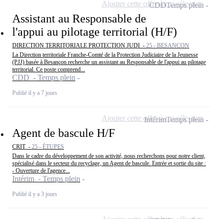
Ajouter cette offre à ma sélection
CDD
Temps plein
Assistant au Responsable de
l'appui au pilotage territorial (H/F)
DIRECTION TERRITORIALE PROTECTION JUDI -
25 - BESANCON
La Direction territoriale Franche-Comté de la Protection Judiciaire de la Jeunesse
(PJJ) basée à Besançon recherche un assistant au Responsable de l'appui au pilotage
territorial. Ce poste comprend...
CDD - Temps plein
Publié il y a 7 jours
Ajouter cette offre à ma sélection
Intérim
Temps plein
Agent de bascule H/F
CRIT -
25 - ÉTUPES
Dans le cadre du développement de son activité, nous recherchons pour notre client,
spécialisé dans le secteur du recyclage, un Agent de bascule. Entrée et sortie du site :
- Ouverture de l'agence...
Intérim - Temps plein
Publié il y a 3 jours