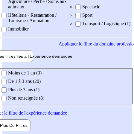
Agriculture / Pêche / Soins aux
animaux
Spectacle
Hôtellerie - Restauration /
Sport
Tourisme / Animation
Transport / Logistique (1)
Immobilier
Appliquer
le filtre du domaine professi
es filtres liés à l'
Expérience
demandée
ience demandée
Moins de 1 an (3)
De 1 à 3 ans (20)
Plus de 3 ans (1)
Non renseignée (8)
er
le filtre de l'expérience demandée
Plus De
Filtres