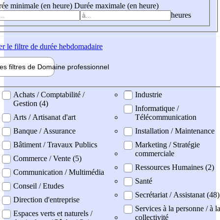
ée minimale (en heure)
Durée maximale (en heure)
heures
er
le filtre de durée hebdomadaire
les filtres de
Domaine pro
fessionnel
ne professionel
Achats / Comptabilité /
Industrie
Gestion (4)
Informatique /
Arts / Artisanat d'art
Télécommunication
Banque / Assurance
Installation / Maintenance
Bâtiment / Travaux Publics
Marketing / Stratégie
commerciale
Commerce / Vente (5)
Ressources Humaines (2)
Communication / Multimédia
Santé
Conseil / Etudes
Secrétariat / Assistanat (48)
Direction d'entreprise
Services à la personne / à l
Espaces verts et naturels /
collectivité