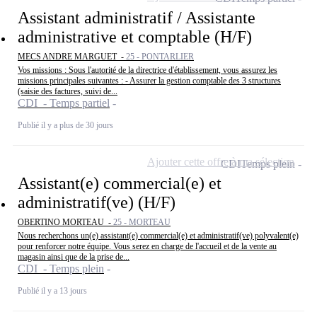
Assistant administratif / Assistante
administrative et comptable (H/F)
MECS ANDRE MARGUET -
25 - PONTARLIER
Vos missions : Sous l'autorité de la directrice d'établissement, vous assurez les
missions principales suivantes : - Assurer la gestion comptable des 3 structures
(saisie des factures, suivi de...
CDI - Temps partiel
Publié il y a plus de 30 jours
Ajouter cette offre à ma sélection
CDI
Temps plein
Assistant(e) commercial(e) et
administratif(ve) (H/F)
OBERTINO MORTEAU -
25 - MORTEAU
Nous recherchons un(e) assistant(e) commercial(e) et administratif(ve) polyvalent(e)
pour renforcer notre équipe. Vous serez en charge de l'accueil et de la vente au
magasin ainsi que de la prise de...
CDI - Temps plein
Publié il y a 13 jours