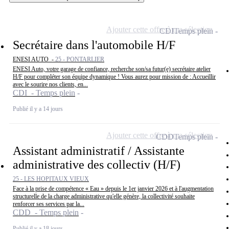
Ajouter cette offre à ma sélection
CDI
Temps plein
Secrétaire dans l'automobile H/F
ENESI AUTO -
25 - PONTARLIER
ENESI Auto, votre garage de confiance, recherche son/sa futur(e) secrétaire atelier
H/F pour compléter son équipe dynamique ! Vous aurez pour mission de : Accueillir
avec le sourire nos clients, en...
CDI - Temps plein
Publié il y a 14 jours
Ajouter cette offre à ma sélection
CDD
Temps plein
Assistant administratif / Assistante
administrative des collectiv (H/F)
25 - LES HOPITAUX VIEUX
Face à la prise de compétence « Eau » depuis le 1er janvier 2026 et à l'augmentation
structurelle de la charge administrative qu'elle génère, la collectivité souhaite
renforcer ses services par la...
CDD - Temps plein
Publié il y a 18 jours