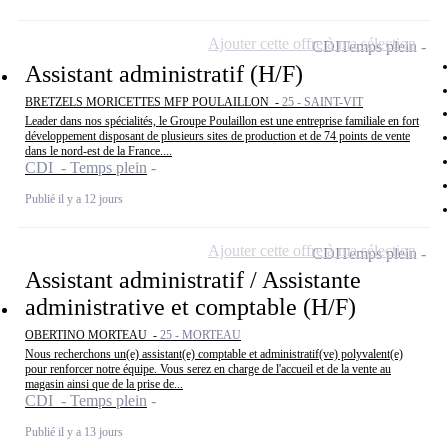
Ajouter cette offre à ma sélection
CDI
Temps plein
Assistant administratif (H/F)
BRETZELS MORICETTES MFP POULAILLON -
25 - SAINT-VIT
Leader dans nos spécialités, le Groupe Poulaillon est une entreprise familiale en fort
développement disposant de plusieurs sites de production et de 74 points de vente
dans le nord-est de la France....
CDI - Temps plein
Publié il y a 12 jours
Ajouter cette offre à ma sélection
CDI
Temps plein
Assistant administratif / Assistante
administrative et comptable (H/F)
OBERTINO MORTEAU -
25 - MORTEAU
Nous recherchons un(e) assistant(e) comptable et administratif(ve) polyvalent(e)
pour renforcer notre équipe. Vous serez en charge de l'accueil et de la vente au
magasin ainsi que de la prise de...
CDI - Temps plein
Publié il y a 13 jours