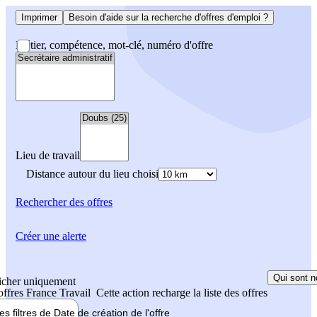
Imprimer
Besoin d'aide sur la recherche d'offres d'emploi ?
Métier, compétence, mot-clé, numéro d'offre
Lieu de travail
Distance autour du lieu choisi
Rechercher
des offres
Créer une alerte
Qui sont n
icher uniquement
 offres France Travail
Cette action recharge la liste des offres
les filtres de
Date de création
de l'offre