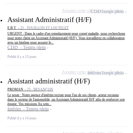
Ajouter cette offre à ma sélection
CDD
Temps plein
Assistant Administratif (H/F)
E.B.T. -
25 - TOUILLON ET LOUTELET
URGENT : Dans le cadre d'un remplacement pour congé maladie, nous recherchons
pour notre client un Assistant Administratif (H/F). Vous travaillerez en collaboration
avec un binôme pour assurer le...
CDD - Temps plein
Publié il y a 13 jours
Ajouter cette offre à ma sélection
Intérim
Temps plein
Assistant administratif (H/F)
PROMAN -
25 - BESANÇON
Le poste : Notre agence d'intérim recrute pour l'un de ses clients, acteur reconnu
dans le secteur de l'automobile, un Assistant Administratif H/F afin de renforcer son
équipe. Vos missions Au sein...
Intérim - Temps plein
Publié il y a 14 jours