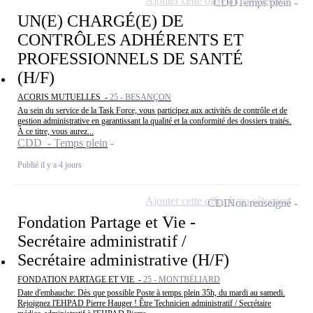
Ajouter cette offre à ma sélection
CDD
Temps plein
UN(E) CHARGÉ(E) DE
CONTRÔLES ADHÉRENTS ET
PROFESSIONNELS DE SANTÉ
(H/F)
ACORIS MUTUELLES -
25 - BESANÇON
Au sein du service de la Task Force, vous participez aux activités de contrôle et de
gestion administrative en garantissant la qualité et la conformité des dossiers traités.
À ce titre, vous aurez...
CDD - Temps plein
Publié il y a 4 jours
Ajouter cette offre à ma sélection
CDI
Non renseigné
Fondation Partage et Vie -
Secrétaire administratif /
Secrétaire administrative (H/F)
FONDATION PARTAGE ET VIE -
25 - MONTBÉLIARD
Date d'embauche: Dès que possible Poste à temps plein 35h, du mardi au samedi.
Rejoignez l'EHPAD Pierre Hauger ! Être Technicien administratif / Secrétaire