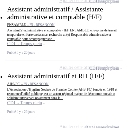
Ajouter cette offre à ma sélection
CDI
Temps plein
Assistant administratif / Assistante
administrative et comptable (H/F)
ENSAMBLE -
25 - BESANCON
Assistant(e) administrative et comptable - H/F ENSAMBLE, entreprise de travail
temporaire en forte croissance, recherche un(e) Responsable administrative et
comptable pour accompagner son...
CDI - Temps plein
Publié il y a 20 jours
Ajouter cette offre à ma sélection
CDI
Temps plein
Assistant administratif et RH (H/F)
AHS-FC -
25 - BESANCON
L'Association d'Hygiène Sociale de Franche-Comté (AHS-FC) fondée en 1918 et
reconnue d'utilité publique, est un acteur régional majeur de l'économie sociale et
solidaire intervenant notamment dans le...
CDI - Temps plein
Publié il y a 26 jours
Ajouter cette offre à ma sélection
CDI
Temps partiel