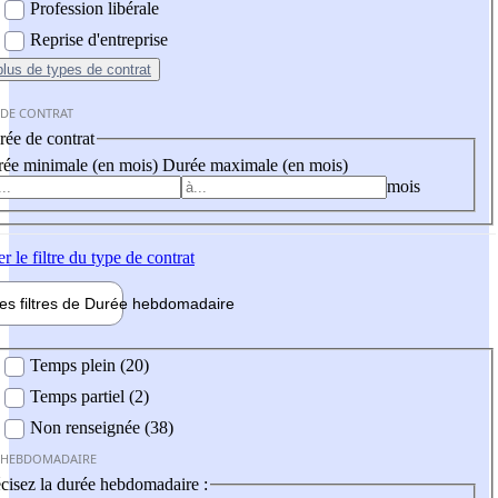
Profession libérale
Reprise d'entreprise
plus
de types de contrat
 DE CONTRAT
ée de contrat
ée minimale (en mois)
Durée maximale (en mois)
mois
er
le filtre du type de contrat
les filtres de
Durée hebdo
madaire
 hebdomadaire
Temps plein (20)
Temps partiel (2)
Non renseignée (38)
 HEBDOMADAIRE
cisez la durée hebdomadaire :