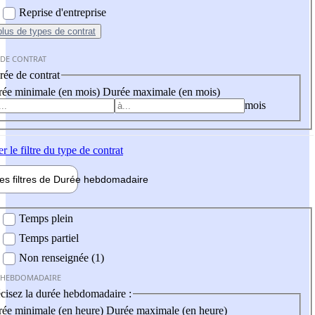
Reprise d'entreprise
plus
de types de contrat
 DE CONTRAT
ée de contrat
ée minimale (en mois)
Durée maximale (en mois)
mois
er
le filtre du type de contrat
les filtres de
Durée hebdo
madaire
 hebdomadaire
Temps plein
Temps partiel
Non renseignée (1)
 HEBDOMADAIRE
cisez la durée hebdomadaire :
ée minimale (en heure)
Durée maximale (en heure)