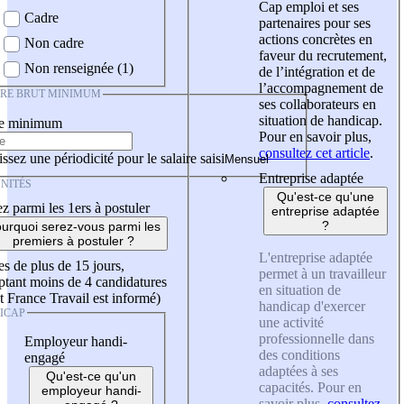
Cap emploi et ses
Cadre
partenaires pour ses
actions concrètes en
Non cadre
faveur du recrutement,
Non renseignée (1)
de l’intégration et de
l’accompagnement de
IRE BRUT MINIMUM
ses collaborateurs en
situation de handicap.
re minimum
Pour en savoir plus,
consultez cet article
.
ssez une périodicité pour le salaire saisi
Entreprise adaptée
NITÉS
Qu'est-ce qu'une
z parmi les 1ers à postuler
entreprise adaptée
?
urquoi serez-vous parmi les
premiers à postuler ?
L'entreprise adaptée
es de plus de 15 jours,
permet à un travailleur
tant moins de 4 candidatures
en situation de
t France Travail est informé)
handicap d'exercer
ICAP
une activité
professionnelle dans
Employeur handi-
des conditions
engagé
adaptées à ses
Qu'est-ce qu'un
capacités. Pour en
employeur handi-
savoir plus,
consultez