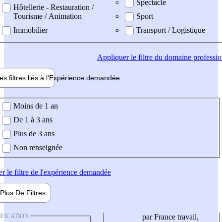
Spectacle
Hôtellerie - Restauration /
Tourisme / Animation
Sport
Immobilier
Transport / Logistique
Appliquer
le filtre du domaine professi
es filtres liés à l'
Expérience
demandée
ience demandée
Moins de 1 an
De 1 à 3 ans
Plus de 3 ans
Non renseignée
er
le filtre de l'expérience demandée
Plus De
Filtres
IFICATION
par France travail,