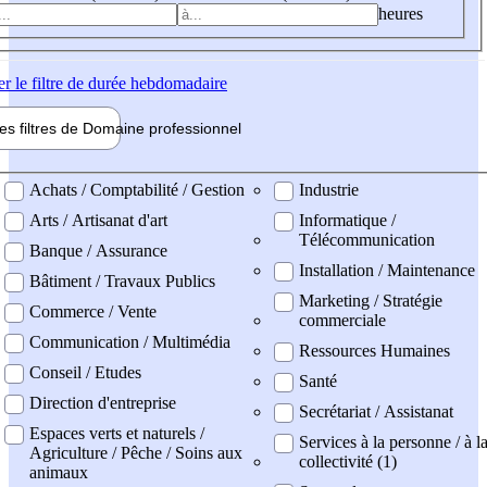
heures
er
le filtre de durée hebdomadaire
les filtres de
Domaine pro
fessionnel
ne professionel
Achats / Comptabilité / Gestion
Industrie
Arts / Artisanat d'art
Informatique /
Télécommunication
Banque / Assurance
Installation / Maintenance
Bâtiment / Travaux Publics
Marketing / Stratégie
Commerce / Vente
commerciale
Communication / Multimédia
Ressources Humaines
Conseil / Etudes
Santé
Direction d'entreprise
Secrétariat / Assistanat
Espaces verts et naturels /
Services à la personne / à l
Agriculture / Pêche / Soins aux
collectivité (1)
animaux