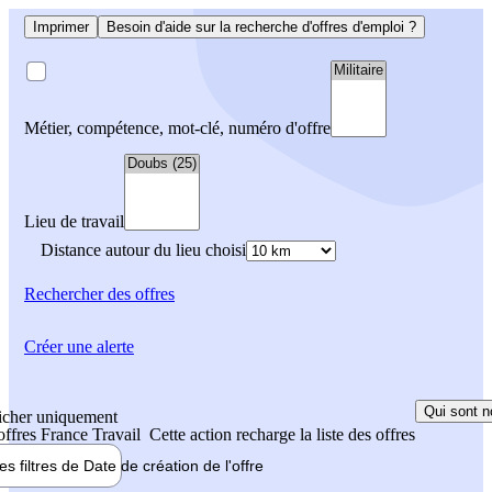
Imprimer
Besoin d'aide sur la recherche d'offres d'emploi ?
Métier, compétence, mot-clé, numéro d'offre
Lieu de travail
Distance autour du lieu choisi
Rechercher
des offres
Créer une alerte
Qui sont n
icher uniquement
 offres France Travail
Cette action recharge la liste des offres
les filtres de
Date de création
de l'offre