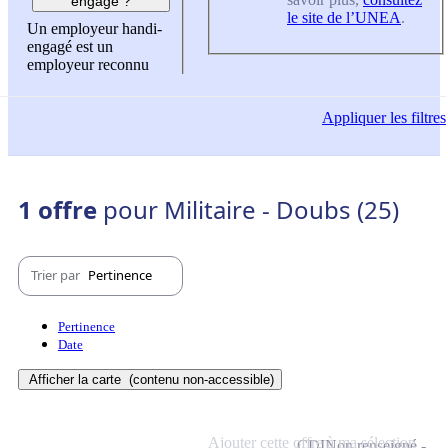
engagé ?
le site de l’UNEA
.
Un employeur handi-
engagé est un
employeur reconnu
Appliquer
les filtres
1 offre
pour Militaire - Doubs (25)
Trier par
Pertinence
Pertinence
Date
Afficher la carte
(contenu non-accessible)
Ajouter cette offre à ma sélection
CDI
Non renseigné