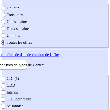
e création de l'offre
Un jour
Trois jours
Une semaine
Deux semaines
Un mois
Toutes les offres
er
le filtre de date de création de l'offre
les filtres de types de
Contrat
de contrat
CDI (1)
CDD
Intérim
CDI Intérimaire
Saisonnier