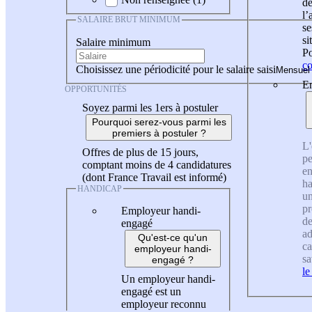
de
l
SALAIRE BRUT MINIMUM
se
si
Salaire minimum
Po
co
Choisissez une périodicité pour le salaire saisi
En
OPPORTUNITÉS
Soyez parmi les 1ers à postuler
Pourquoi serez-vous parmi les
premiers à postuler ?
L'
Offres de plus de 15 jours,
pe
comptant moins de 4 candidatures
en
(dont France Travail est informé)
ha
HANDICAP
un
pr
Employeur handi-
de
engagé
ad
Qu'est-ce qu'un
ca
employeur handi-
sa
engagé ?
le
Un employeur handi-
engagé est un
employeur reconnu