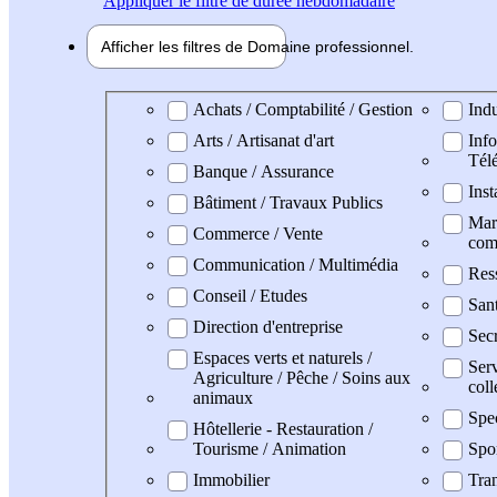
Appliquer
le filtre de durée hebdomadaire
Afficher les filtres de
Domaine pro
fessionnel
Domaine professionel
Achats / Comptabilité / Gestion
Indu
Arts / Artisanat d'art
Info
Tél
Banque / Assurance
Inst
Bâtiment / Travaux Publics
Mark
Commerce / Vente
com
Communication / Multimédia
Res
Conseil / Etudes
San
Direction d'entreprise
Secr
Espaces verts et naturels /
Serv
Agriculture / Pêche / Soins aux
coll
animaux
Spe
Hôtellerie - Restauration /
Tourisme / Animation
Spo
Immobilier
Tran