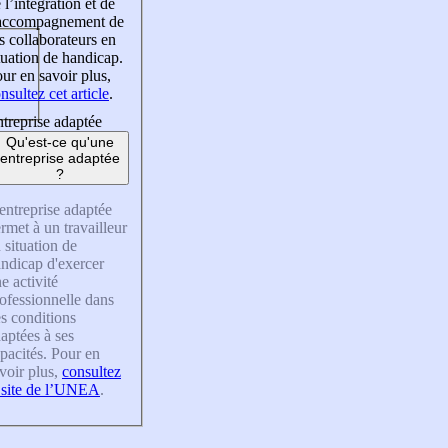
 l’intégration et de
’accompagnement de
s collaborateurs en
tuation de handicap.
ur en savoir plus,
nsultez cet article
.
treprise adaptée
Qu'est-ce qu'une
entreprise adaptée
?
entreprise adaptée
rmet à un travailleur
 situation de
ndicap d'exercer
e activité
ofessionnelle dans
s conditions
aptées à ses
pacités. Pour en
voir plus,
consultez
 site de l’UNEA
.