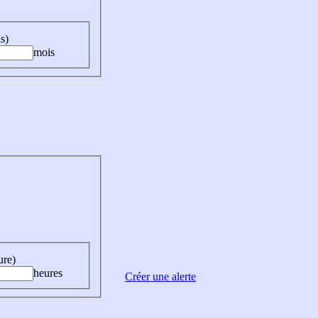
s)
mois
ure)
heures
Créer une alerte