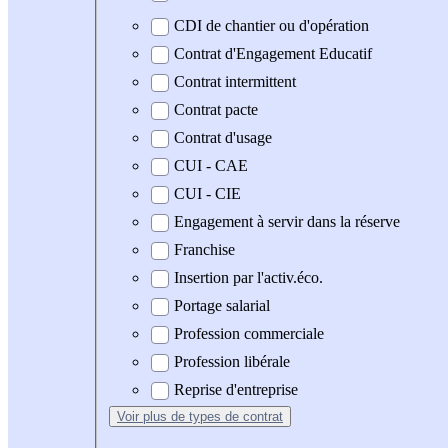
CDI de chantier ou d'opération
Contrat d'Engagement Educatif
Contrat intermittent
Contrat pacte
Contrat d'usage
CUI - CAE
CUI - CIE
Engagement à servir dans la réserve
Franchise
Insertion par l'activ.éco.
Portage salarial
Profession commerciale
Profession libérale
Reprise d'entreprise
Voir plus
de types de contrat