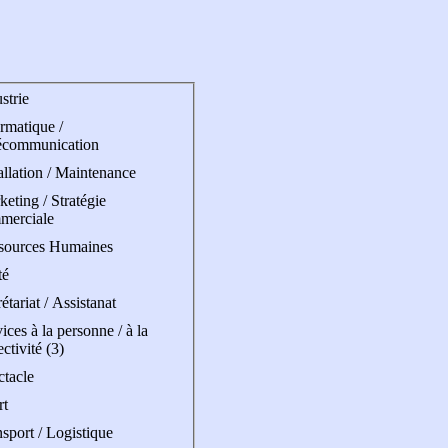
strie
rmatique /
écommunication
allation / Maintenance
eting / Stratégie
merciale
sources Humaines
té
étariat / Assistanat
ices à la personne / à la
ectivité (3)
ctacle
rt
sport / Logistique