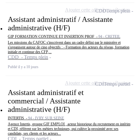
Ajouter cette offre à ma sélection
CDD
Temps plein
Assistant administratif / Assistante
administrative (H/F)
GIP FORMATION CONTINUE ET INSERTION PROF -
94 - CRETEIL
Les missions du CAFOC s'inscrivent dans un cadre défini par le ministère et
s'organisent autour de cinq objectifs : - Formation des acteurs du réseau, formation
initiale et continue des CFP,...
CDD - Temps plein
Publié il y a 10 jours
Ajouter cette offre à ma sélection
CDI
Temps partiel
Assistant administratif et
commercial / Assistante
administrative (H/F)
INTERTIS -
94 - IVRY SUR SEINE
Agence Intertis, groupe GIF EMPLOI , acteur historique du recrutement en intérim
et CDI, référent sur les métiers techniques, qui cultive la proximité avec ses
candidats, ses clients et les acteurs...
CDI - Temps partiel