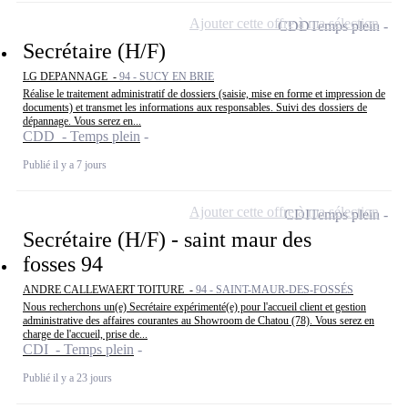
Ajouter cette offre à ma sélection
CDD
Temps plein
Secrétaire (H/F)
LG DEPANNAGE -
94 - SUCY EN BRIE
Réalise le traitement administratif de dossiers (saisie, mise en forme et impression de
documents) et transmet les informations aux responsables. Suivi des dossiers de
dépannage. Vous serez en...
CDD - Temps plein
Publié il y a 7 jours
Ajouter cette offre à ma sélection
CDI
Temps plein
Secrétaire (H/F) - saint maur des
fosses 94
ANDRE CALLEWAERT TOITURE -
94 - SAINT-MAUR-DES-FOSSÉS
Nous recherchons un(e) Secrétaire expérimenté(e) pour l'accueil client et gestion
administrative des affaires courantes au Showroom de Chatou (78). Vous serez en
charge de l'accueil, prise de...
CDI - Temps plein
Publié il y a 23 jours