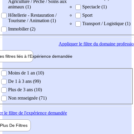
Agriculture / Pêche / Soins aux
animaux (1)
Spectacle (1)
Hôtellerie - Restauration /
Sport
Tourisme / Animation (1)
Transport / Logistique (1)
Immobilier (2)
Appliquer
le filtre du domaine professi
es filtres liés à l'
Expérience
demandée
ience demandée
Moins de 1 an (10)
De 1 à 3 ans (99)
Plus de 3 ans (10)
Non renseignée (71)
er
le filtre de l'expérience demandée
Plus De
Filtres