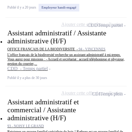
Publié il y a 20 jours
Employeur handi-engagé
Ajouter cette offre à ma sélection
CDD
Temps partiel
Assistant administratif / Assistante
administrative (H/F)
OFFICE FRANCAIS DE LA BIODIVERSITE -
94 - VINCENNES
L'office français de la biodiversité recherche un assistant administratif à mi-temps.
Vous aurez pour missions : - Accueil et secrétariat : accueil téléphonique et physique,
gestion du courrier,...
CDD - Temps partiel
Publié il y a plus de 30 jours
Ajouter cette offre à ma sélection
CDI
Temps plein
Assistant administratif et
commercial / Assistante
administrative (H/F)
93 - NOISY LE GRAND
Rejoignez un groupe familial spécialiste du bois ! Ratheau est un groupe familial de