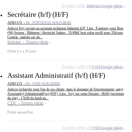
Ajouter cette offre à ma sélection
Intérim
Temps plein
Secrétaire (h/f) (H/F)
ADECCO -
94 - FONTENAY-SOUS-BOIS
Adecco Ivry recrute un assistant technique bâtiment h//F. Lieu : Fontenay sous Bois
(94) Secteur : Bâtiment / électricité Salaire : 35/40k€ brut selon profil pour 35h/sem
Contrat : intérim sur du...
Intérim - Temps plein
Publié il y a 29 jours
Ajouter cette offre à ma sélection
CDI
Temps plein
Assistant Administratif (h/f) (H/F)
ADECCO -
94 - IVRY-SUR-SEINE
Adecco recherche pour l'un de ses clients, dans le domaine de l'enseignement, un(e)
Assistant(e) Administratif(ve) (H/F). Lieu : Ivry sur seine Horaire : 8h30 (ouverture
du site) - 17h30 du lundi au...
CDI - Temps plein
Publié aujourd'hui
Ajouter cette offre à ma sélection
CDI
Temps plein