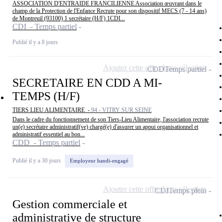
ASSOCIATION D'ENTRAIDE FRANCILIENNE Association œuvrant dans le
champ de la Protection de l'Enfance Recrute pour son dispositif MECS (7 - 14 ans)
de Montreuil (93100) 1 secrétaire (H/F) 1CDI...
CDI - Temps partiel
Publié il y a 8 jours
Ajouter cette offre à ma sélection
CDD
Temps partiel
SECRETAIRE EN CDD A MI-
TEMPS (H/F)
TIERS LIEU ALIMENTAIRE -
94 - VITRY SUR SEINE
Dans le cadre du fonctionnement de son Tiers-Lieu Alimentaire, l'association recrute
un(e) secrétaire administratif(ve) chargé(e) d'assurer un appui organisationnel et
administratif essentiel au bon...
CDD - Temps partiel
Publié il y a 30 jours
Employeur handi-engagé
Ajouter cette offre à ma sélection
CDI
Temps plein
Gestion commerciale et
administrative de structure