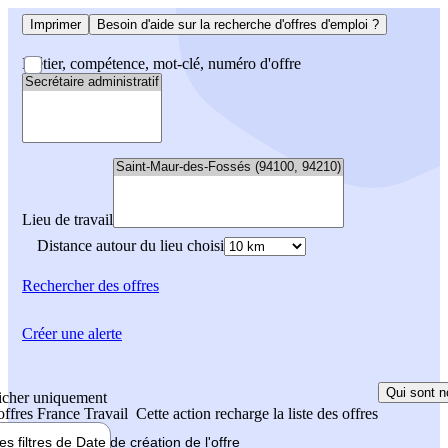
Imprimer
Besoin d'aide sur la recherche d'offres d'emploi ?
Métier, compétence, mot-clé, numéro d'offre
Lieu de travail
Distance autour du lieu choisi
Rechercher
des offres
Créer une alerte
Qui sont n
icher uniquement
 offres France Travail
Cette action recharge la liste des offres
les filtres de
Date de création
de l'offre