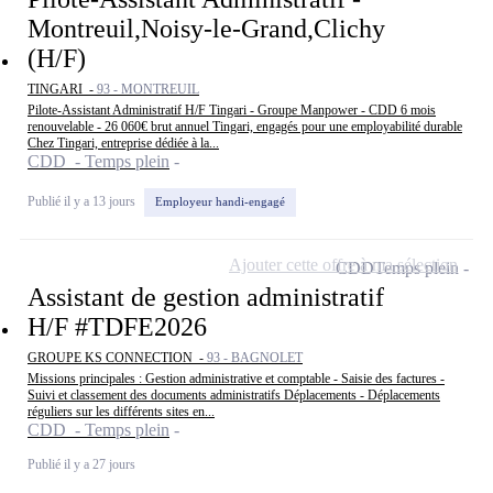
Montreuil,Noisy-le-Grand,Clichy
(H/F)
TINGARI -
93 - MONTREUIL
Pilote-Assistant Administratif H/F Tingari - Groupe Manpower - CDD 6 mois
renouvelable - 26 060€ brut annuel Tingari, engagés pour une employabilité durable
Chez Tingari, entreprise dédiée à la...
CDD - Temps plein
Publié il y a 13 jours
Employeur handi-engagé
Ajouter cette offre à ma sélection
CDD
Temps plein
Assistant de gestion administratif
H/F #TDFE2026
GROUPE KS CONNECTION -
93 - BAGNOLET
Missions principales : Gestion administrative et comptable - Saisie des factures -
Suivi et classement des documents administratifs Déplacements - Déplacements
réguliers sur les différents sites en...
CDD - Temps plein
Publié il y a 27 jours