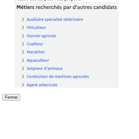
Fermer
Fermer
le détail de l'offre
/
Offre
sur
Offre précéden