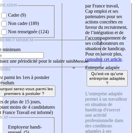
IFICATION
par France travail,
Cap emploi et ses
Cadre (9)
partenaires pour ses
actions concrètes en
Non cadre (189)
faveur du recrutement,
Non renseignée (124)
de l’intégration et de
l’accompagnement de
IRE BRUT MINIMUM
ses collaborateurs en
situation de handicap.
re minimum
Pour en savoir plus,
consultez cet article
.
ssez une périodicité pour le salaire saisi
Entreprise adaptée
NITÉS
Qu'est-ce qu'une
z parmi les 1ers à postuler
entreprise adaptée
résultats
?
urquoi serez-vous parmi les
L'entreprise adaptée
premiers à postuler ?
permet à un travailleur
es de plus de 15 jours,
en situation de
tant moins de 4 candidatures
handicap d'exercer
t France Travail est informé)
une activité
ICAP
professionnelle dans
des conditions
Employeur handi-
adaptées à ses
engagé (5)