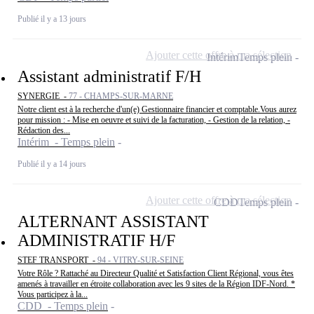
Publié il y a 13 jours
Ajouter cette offre à ma sélection
Intérim
Temps plein
Assistant administratif F/H
SYNERGIE -
77 - CHAMPS-SUR-MARNE
Notre client est à la recherche d'un(e) Gestionnaire financier et comptable.Vous aurez
pour mission : - Mise en oeuvre et suivi de la facturation, - Gestion de la relation, -
Rédaction des...
Intérim - Temps plein
Publié il y a 14 jours
Ajouter cette offre à ma sélection
CDD
Temps plein
ALTERNANT ASSISTANT
ADMINISTRATIF H/F
STEF TRANSPORT -
94 - VITRY-SUR-SEINE
Votre Rôle ? Rattaché au Directeur Qualité et Satisfaction Client Régional, vous êtes
amenés à travailler en étroite collaboration avec les 9 sites de la Région IDF-Nord. *
Vous participez à la...
CDD - Temps plein