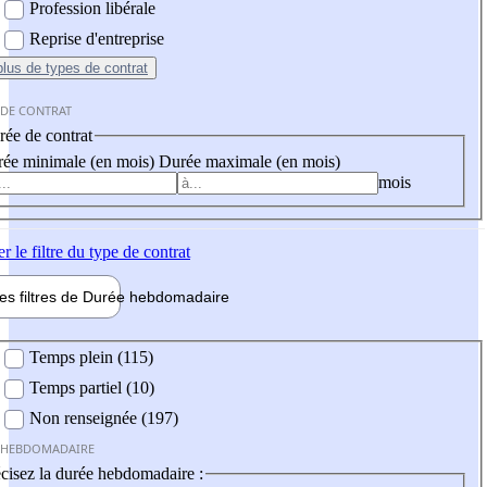
Profession libérale
Reprise d'entreprise
plus
de types de contrat
 DE CONTRAT
ée de contrat
ée minimale (en mois)
Durée maximale (en mois)
mois
er
le filtre du type de contrat
les filtres de
Durée hebdo
madaire
 hebdomadaire
Temps plein (115)
Temps partiel (10)
Non renseignée (197)
 HEBDOMADAIRE
cisez la durée hebdomadaire :