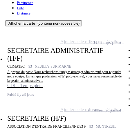
Pertinence
Date
Distance
Afficher la carte
(contenu non-accessible)
Ajouter cette offre à ma sélection
CDI
Temps plein
SECRETAIRE ADMINISTRATIF
(H/F)
CLIMATEC -
93 - NEUILLY SUR MARNE
À propos du poste Nous recherchons un(e) assistant(e) administratif pour rejoindre
notre équipe. En tant que professionnel(le) polyvalent(e), vous serez responsable de
la gestion administrative...
CDI - Temps plein
Publié il y a 9 jours
Ajouter cette offre à ma sélection
CDI
Temps partiel
SECRETAIRE (H/F)
ASSOCIATION D'ENTRAIDE FRANCILIENNE 93 9 -
93 - MONTREUIL