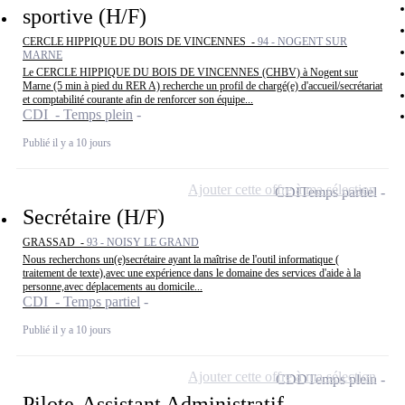
sportive (H/F)
CERCLE HIPPIQUE DU BOIS DE VINCENNES -
94 - NOGENT SUR
MARNE
Le CERCLE HIPPIQUE DU BOIS DE VINCENNES (CHBV) à Nogent sur
Marne (5 min à pied du RER A) recherche un profil de chargé(e) d'accueil/secrétariat
et comptabilité courante afin de renforcer son équipe...
CDI - Temps plein
Publié il y a 10 jours
Ajouter cette offre à ma sélection
CDI
Temps partiel
Secrétaire (H/F)
GRASSAD -
93 - NOISY LE GRAND
Nous recherchons un(e)secrétaire ayant la maîtrise de l'outil informatique (
traitement de texte),avec une expérience dans le domaine des services d'aide à la
personne,avec déplacements au domicile...
CDI - Temps partiel
Publié il y a 10 jours
Ajouter cette offre à ma sélection
CDD
Temps plein
Pilote-Assistant Administratif -