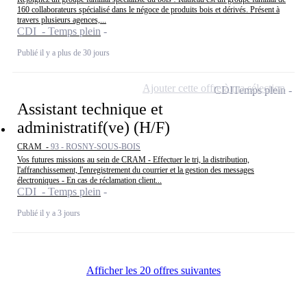
160 collaborateurs spécialisé dans le négoce de produits bois et dérivés. Présent à
travers plusieurs agences,...
CDI - Temps plein
Publié il y a plus de 30 jours
Ajouter cette offre à ma sélection
CDI
Temps plein
Assistant technique et
administratif(ve) (H/F)
CRAM -
93 - ROSNY-SOUS-BOIS
Vos futures missions au sein de CRAM - Effectuer le tri, la distribution,
l'affranchissement, l'enregistrement du courrier et la gestion des messages
électroniques - En cas de réclamation client...
CDI - Temps plein
Publié il y a 3 jours
Afficher les 20 offres suivantes