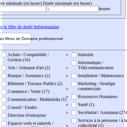
ée minimale (en heure)
Durée maximale (en heure)
heures
er
le filtre de durée hebdomadaire
les filtres de
Domaine pro
fessionnel
ne professionel
Achats / Comptabilité /
Industrie
Gestion (16)
Informatique /
Arts / Artisanat d'art (2)
Télécommunication
Banque / Assurance (2)
Installation / Maintenance
Bâtiment / Travaux Publics (2)
Marketing / Stratégie
commerciale
Commerce / Vente (17)
Ressources Humaines
Communication / Multimédia (1)
Santé (1)
Conseil / Etudes
Secrétariat / Assistanat (27
Direction d'entreprise
Services à la personne / à l
Espaces verts et naturels /
collectivité (1)