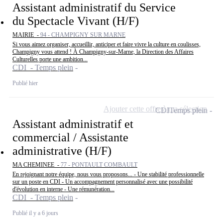
Assistant administratif du Service
du Spectacle Vivant (H/F)
MAIRIE -
94 - CHAMPIGNY SUR MARNE
Si vous aimez organiser, accueillir, anticiper et faire vivre la culture en coulisses,
Champigny vous attend ! À Champigny-sur-Marne, la Direction des Affaires
Culturelles porte une ambition...
CDI - Temps plein
Publié hier
Ajouter cette offre à ma sélection
CDI
Temps plein
Assistant administratif et
commercial / Assistante
administrative (H/F)
MA CHEMINEE -
77 - PONTAULT COMBAULT
En rejoignant notre équipe, nous vous proposons... - Une stabilité professionnelle
sur un poste en CDI - Un accompagnement personnalisé avec une possibilité
d'évolution en interne - Une rémunération...
CDI - Temps plein
Publié il y a 6 jours