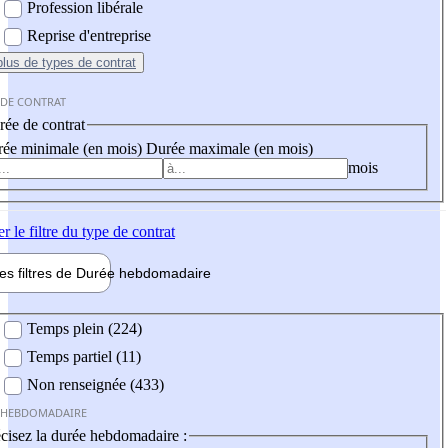
Profession libérale
Reprise d'entreprise
plus
de types de contrat
 DE CONTRAT
ée de contrat
ée minimale (en mois)
Durée maximale (en mois)
mois
er
le filtre du type de contrat
les filtres de
Durée hebdo
madaire
 hebdomadaire
Temps plein (224)
Temps partiel (11)
Non renseignée (433)
 HEBDOMADAIRE
cisez la durée hebdomadaire :