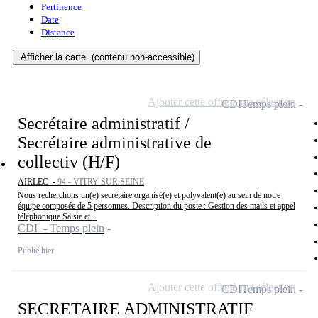
Pertinence
Date
Distance
Afficher la carte
(contenu non-accessible)
Ajouter cette offre à ma sélection
CDI
Temps plein
Secrétaire administratif /
Secrétaire administrative de
collectiv (H/F)
AIRLEC -
94 - VITRY SUR SEINE
Nous recherchons un(e) secrétaire organisé(e) et polyvalent(e) au sein de notre
équipe composée de 5 personnes. Description du poste : Gestion des mails et appel
téléphonique Saisie et...
CDI - Temps plein
Publié hier
Ajouter cette offre à ma sélection
CDI
Temps plein
SECRETAIRE ADMINISTRATIF