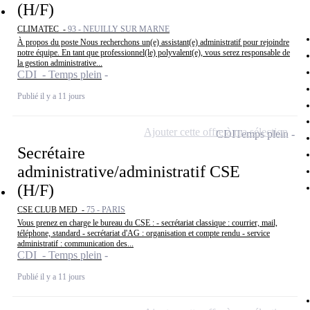
(H/F)
CLIMATEC -
93 - NEUILLY SUR MARNE
À propos du poste Nous recherchons un(e) assistant(e) administratif pour rejoindre
notre équipe. En tant que professionnel(le) polyvalent(e), vous serez responsable de
la gestion administrative...
CDI - Temps plein
Publié il y a 11 jours
Ajouter cette offre à ma sélection
CDI
Temps plein
Secrétaire
administrative/administratif CSE
(H/F)
CSE CLUB MED -
75 - PARIS
Vous prenez en charge le bureau du CSE : - secrétariat classique : courrier, mail,
téléphone, standard - secrétariat d'AG : organisation et compte rendu - service
administratif : communication des...
CDI - Temps plein
Publié il y a 11 jours