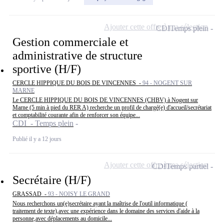
Ajouter cette offre à ma sélection
CDI
Temps plein
Gestion commerciale et
administrative de structure
sportive (H/F)
CERCLE HIPPIQUE DU BOIS DE VINCENNES -
94 - NOGENT SUR
MARNE
Le CERCLE HIPPIQUE DU BOIS DE VINCENNES (CHBV) à Nogent sur
Marne (5 min à pied du RER A) recherche un profil de chargé(e) d'accueil/secrétariat
et comptabilité courante afin de renforcer son équipe...
CDI - Temps plein
Publié il y a 12 jours
Ajouter cette offre à ma sélection
CDI
Temps partiel
Secrétaire (H/F)
GRASSAD -
93 - NOISY LE GRAND
Nous recherchons un(e)secrétaire ayant la maîtrise de l'outil informatique (
traitement de texte),avec une expérience dans le domaine des services d'aide à la
personne,avec déplacements au domicile...