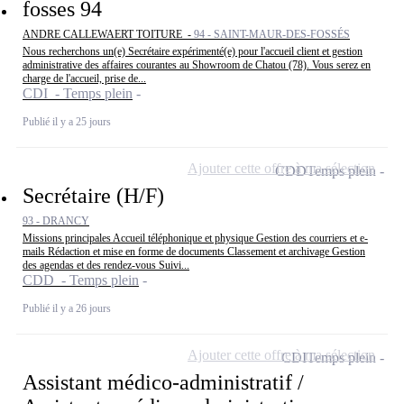
fosses 94
ANDRE CALLEWAERT TOITURE -
94 - SAINT-MAUR-DES-FOSSÉS
Nous recherchons un(e) Secrétaire expérimenté(e) pour l'accueil client et gestion
administrative des affaires courantes au Showroom de Chatou (78). Vous serez en
charge de l'accueil, prise de...
CDI - Temps plein
Publié il y a 25 jours
Ajouter cette offre à ma sélection
CDD
Temps plein
Secrétaire (H/F)
93 - DRANCY
Missions principales Accueil téléphonique et physique Gestion des courriers et e-
mails Rédaction et mise en forme de documents Classement et archivage Gestion
des agendas et des rendez-vous Suivi...
CDD - Temps plein
Publié il y a 26 jours
Ajouter cette offre à ma sélection
CDI
Temps plein
Assistant médico-administratif /