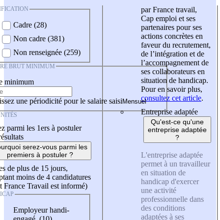
IFICATION
par France travail,
Cap emploi et ses
Cadre (28)
partenaires pour ses
actions concrètes en
Non cadre (381)
faveur du recrutement,
Non renseignée (259)
de l’intégration et de
l’accompagnement de
IRE BRUT MINIMUM
ses collaborateurs en
situation de handicap.
re minimum
Pour en savoir plus,
consultez cet article
.
ssez une périodicité pour le salaire saisi
Entreprise adaptée
NITÉS
Qu'est-ce qu'une
z parmi les 1ers à postuler
entreprise adaptée
résultats
?
urquoi serez-vous parmi les
L'entreprise adaptée
premiers à postuler ?
permet à un travailleur
es de plus de 15 jours,
en situation de
tant moins de 4 candidatures
handicap d'exercer
t France Travail est informé)
une activité
ICAP
professionnelle dans
des conditions
Employeur handi-
adaptées à ses
engagé (10)