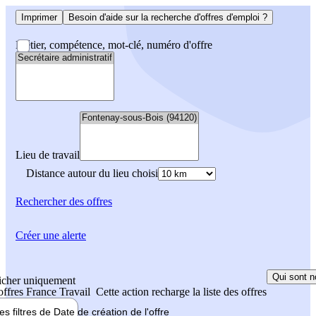
Imprimer
Besoin d'aide sur la recherche d'offres d'emploi ?
Métier, compétence, mot-clé, numéro d'offre
Lieu de travail
Distance autour du lieu choisi
Rechercher
des offres
Créer une alerte
Qui sont n
icher uniquement
 offres France Travail
Cette action recharge la liste des offres
les filtres de
Date de création
de l'offre