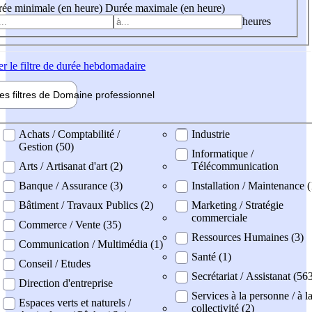
ée minimale (en heure)
Durée maximale (en heure)
heures
er
le filtre de durée hebdomadaire
les filtres de
Domaine pro
fessionnel
ne professionel
Achats / Comptabilité /
Industrie
Gestion (50)
Informatique /
Arts / Artisanat d'art (2)
Télécommunication
Banque / Assurance (3)
Installation / Maintenance (
Bâtiment / Travaux Publics (2)
Marketing / Stratégie
commerciale
Commerce / Vente (35)
Ressources Humaines (3)
Communication / Multimédia (1)
Santé (1)
Conseil / Etudes
Secrétariat / Assistanat (56
Direction d'entreprise
Services à la personne / à l
Espaces verts et naturels /
collectivité (2)