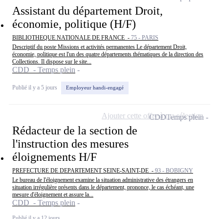
Assistant du département Droit,
économie, politique (H/F)
BIBLIOTHEQUE NATIONALE DE FRANCE -
75 - PARIS
Descriptif du poste Missions et activités permanentes Le département Droit,
économie, politique est l'un des quatre départements thématiques de la direction des
Collections. Il dispose sur le site...
CDD - Temps plein
Publié il y a 5 jours
Employeur handi-engagé
Ajouter cette offre à ma sélection
CDD
Temps plein
Rédacteur de la section de
l'instruction des mesures
éloignements H/F
PREFECTURE DE DEPARTEMENT SEINE-SAINT-DE -
93 - BOBIGNY
Le bureau de l'éloignement examine la situation administrative des étrangers en
situation irrégulière présents dans le département, prononce, le cas échéant, une
mesure d'éloignement et assure la...
CDD - Temps plein
Publié il y a 12 jours