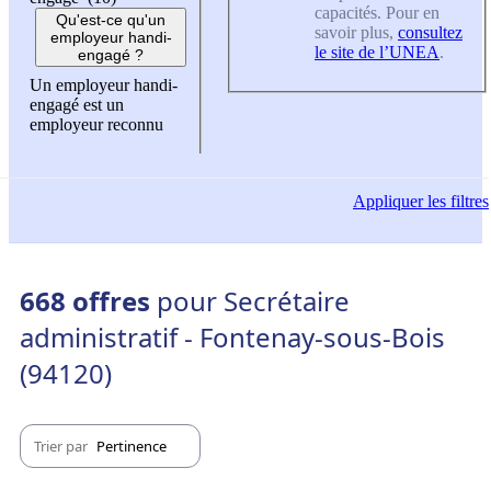
capacités. Pour en
Qu'est-ce qu'un
savoir plus,
consultez
employeur handi-
le site de l’UNEA
.
engagé ?
Un employeur handi-
engagé est un
employeur reconnu
Appliquer
les filtres
668 offres
pour Secrétaire
administratif - Fontenay-sous-Bois
(94120)
Trier par
Pertinence