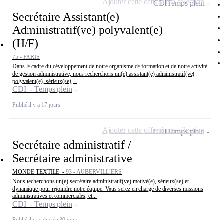
Ajouter cette offre à ma sélection
CDI
Temps plein
Secrétaire Assistant(e)
Administratif(ve) polyvalent(e)
(H/F)
75 - PARIS
Dans le cadre du développement de notre organisme de formation et de notre activité
de gestion administrative, nous recherchons un(e) assistant(e) administratif(ve)
polyvalent(e), sérieux(se),...
CDI - Temps plein
Publié il y a 17 jours
Ajouter cette offre à ma sélection
CDI
Temps plein
Secrétaire administratif /
Secrétaire administrative
MONDE TEXTILE -
93 - AUBERVILLIERS
Nous recherchons un(e) secrétaire administratif(ve) motivé(e), sérieux(se) et
dynamique pour rejoindre notre équipe. Vous serez en charge de diverses missions
administratives et commerciales, et...
CDI - Temps plein
Publié il y a plus de 30 jours