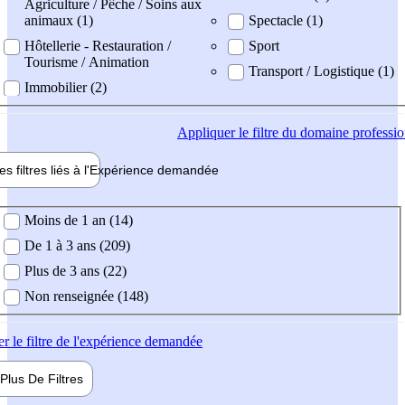
Agriculture / Pêche / Soins aux
animaux (1)
Spectacle (1)
Hôtellerie - Restauration /
Sport
Tourisme / Animation
Transport / Logistique (1)
Immobilier (2)
Appliquer
le filtre du domaine professi
es filtres liés à l'
Expérience
demandée
ience demandée
Moins de 1 an (14)
De 1 à 3 ans (209)
Plus de 3 ans (22)
Non renseignée (148)
er
le filtre de l'expérience demandée
Plus De
Filtres