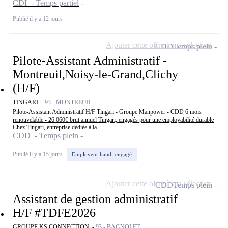
CDI - Temps partiel
Publié il y a 12 jours
Ajouter cette offre à ma sélection
CDD
Temps plein
Pilote-Assistant Administratif -
Montreuil,Noisy-le-Grand,Clichy
(H/F)
TINGARI -
93 - MONTREUIL
Pilote-Assistant Administratif H/F Tingari - Groupe Manpower - CDD 6 mois
renouvelable - 26 060€ brut annuel Tingari, engagés pour une employabilité durable
Chez Tingari, entreprise dédiée à la...
CDD - Temps plein
Publié il y a 15 jours
Employeur handi-engagé
Ajouter cette offre à ma sélection
CDD
Temps plein
Assistant de gestion administratif
H/F #TDFE2026
GROUPE KS CONNECTION -
93 - BAGNOLET