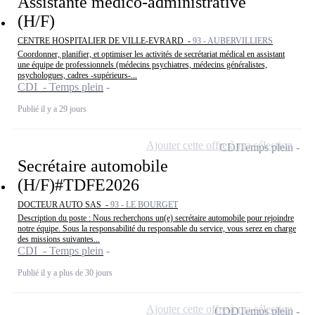
Assistante médico-administrative
(H/F)
CENTRE HOSPITALIER DE VILLE-EVRARD -
93 - AUBERVILLIERS
Coordonner, planifier, et optimiser les activités de secrétariat médical en assistant
une équipe de professionnels (médecins psychiatres, médecins généralistes,
psychologues, cadres -supérieurs-...
CDI - Temps plein
Publié il y a 29 jours
Ajouter cette offre à ma sélection
CDI
Temps plein
Secrétaire automobile
(H/F)#TDFE2026
DOCTEUR AUTO SAS -
93 - LE BOURGET
Description du poste : Nous recherchons un(e) secrétaire automobile pour rejoindre
notre équipe. Sous la responsabilité du responsable du service, vous serez en charge
des missions suivantes...
CDI - Temps plein
Publié il y a plus de 30 jours
Ajouter cette offre à ma sélection
CDD
Temps plein