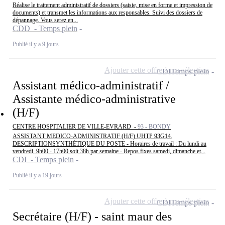
Réalise le traitement administratif de dossiers (saisie, mise en forme et impression de
documents) et transmet les informations aux responsables. Suivi des dossiers de
dépannage. Vous serez en...
CDD - Temps plein
Publié il y a 9 jours
Ajouter cette offre à ma sélection
CDI
Temps plein
Assistant médico-administratif /
Assistante médico-administrative
(H/F)
CENTRE HOSPITALIER DE VILLE-EVRARD -
93 - BONDY
ASSISTANT MEDICO-ADMINISTRATIF (H/F) UHTP 93G14.
DESCRIPTIONSYNTHÉTIQUE DU POSTE - Horaires de travail : Du lundi au
vendredi, 9h00 - 17h00 soit 38h par semaine - Repos fixes samedi, dimanche et...
CDI - Temps plein
Publié il y a 19 jours
Ajouter cette offre à ma sélection
CDI
Temps plein
Secrétaire (H/F) - saint maur des