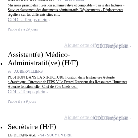
Missions principales : Gestion administrative et comptable - Saisie des factures -
Suivi et classement des documents administratifs Déplacements - Déplacements
réguliers sur les différents sites en...
CDD - Temps plein
Publié il y a 29 jours
Ajouter cette offre à ma sélection
CDI
Temps plein
Assistant(e) Médico-
Administratif(ve) (H/F)
93 - AUBERVILLIERS
POSITION DANS LA STRUCTURE Position dans la structure Autorité
hiérarchique : Directeur de l'EPS Ville Evrard Directeur des Ressources Humaines
Autorité fonctionnelle : Chef de Pôle Chefs de...
CDI - Temps plein
Publié il y a 9 jours
Ajouter cette offre à ma sélection
CDD
Temps plein
Secrétaire (H/F)
LG DEPANNAGE -
94 - SUCY EN BRIE