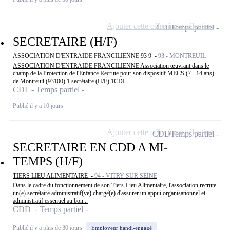
Ajouter cette offre à ma sélection
CDI
Temps partiel
SECRETAIRE (H/F)
ASSOCIATION D'ENTRAIDE FRANCILIENNE 93 9 -
93 - MONTREUIL
ASSOCIATION D'ENTRAIDE FRANCILIENNE Association œuvrant dans le
champ de la Protection de l'Enfance Recrute pour son dispositif MECS (7 - 14 ans)
de Montreuil (93100) 1 secrétaire (H/F) 1CDI...
CDI - Temps partiel
Publié il y a 10 jours
Ajouter cette offre à ma sélection
CDD
Temps partiel
SECRETAIRE EN CDD A MI-
TEMPS (H/F)
TIERS LIEU ALIMENTAIRE -
94 - VITRY SUR SEINE
Dans le cadre du fonctionnement de son Tiers-Lieu Alimentaire, l'association recrute
un(e) secrétaire administratif(ve) chargé(e) d'assurer un appui organisationnel et
administratif essentiel au bon...
CDD - Temps partiel
Publié il y a plus de 30 jours
Employeur handi-engagé