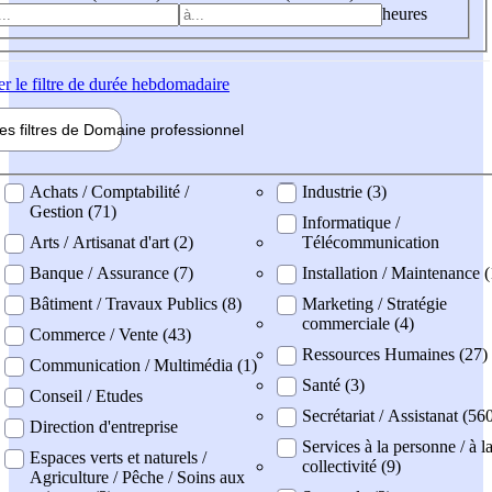
heures
er
le filtre de durée hebdomadaire
les filtres de
Domaine pro
fessionnel
ne professionel
Achats / Comptabilité /
Industrie (3)
Gestion (71)
Informatique /
Arts / Artisanat d'art (2)
Télécommunication
Banque / Assurance (7)
Installation / Maintenance (
Bâtiment / Travaux Publics (8)
Marketing / Stratégie
commerciale (4)
Commerce / Vente (43)
Ressources Humaines (27)
Communication / Multimédia (1)
Santé (3)
Conseil / Etudes
Secrétariat / Assistanat (56
Direction d'entreprise
Services à la personne / à l
Espaces verts et naturels /
collectivité (9)
Agriculture / Pêche / Soins aux