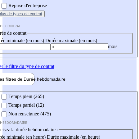
Reprise d'entreprise
plus
de types de contrat
 DE CONTRAT
ée de contrat
ée minimale (en mois)
Durée maximale (en mois)
mois
er
le filtre du type de contrat
les filtres de
Durée hebdo
madaire
 hebdomadaire
Temps plein (265)
Temps partiel (12)
Non renseignée (475)
 HEBDOMADAIRE
cisez la durée hebdomadaire :
ée minimale (en heure)
Durée maximale (en heure)