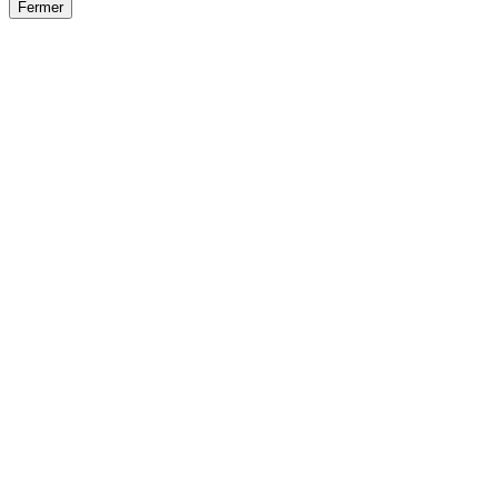
Fermer
Fermer
le détail de l'offre
/
Offre
sur
Offre précéden