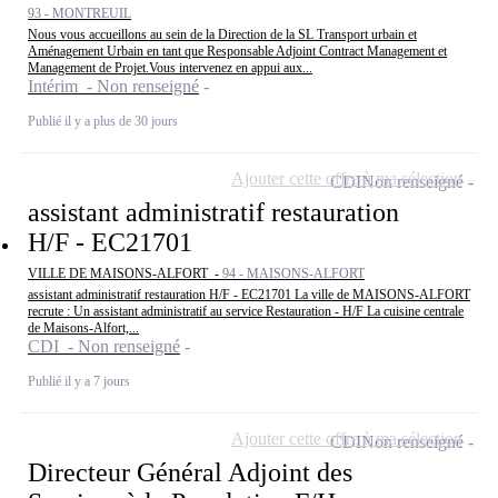
93 - MONTREUIL
Nous vous accueillons au sein de la Direction de la SL Transport urbain et
Aménagement Urbain en tant que Responsable Adjoint Contract Management et
Management de Projet.Vous intervenez en appui aux...
Intérim - Non renseigné
Publié il y a plus de 30 jours
Ajouter cette offre à ma sélection
CDI
Non renseigné
assistant administratif restauration
H/F - EC21701
VILLE DE MAISONS-ALFORT -
94 - MAISONS-ALFORT
assistant administratif restauration H/F - EC21701 La ville de MAISONS-ALFORT
recrute : Un assistant administratif au service Restauration - H/F La cuisine centrale
de Maisons-Alfort,...
CDI - Non renseigné
Publié il y a 7 jours
Ajouter cette offre à ma sélection
CDI
Non renseigné
Directeur Général Adjoint des