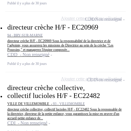
Publié il y a plus de 30 jours
Ajouter cette offre à ma sélection
CDD
Non renseigné
directeur crèche H/F - EC20969
94 - BRY-SUR-MARNE
directeur crèche H/F - EC20969 Sous la responsabilité de la directrice et de
l’adjointe, vous assurerez les missions de Directrice au sein de la crèche "Les
Poussins," et managerez l'équipe composée...
CDD - Non renseigné
Publié il y a plus de 30 jours
Ajouter cette offre à ma sélection
CDI
Non renseigné
directeur crèche collective,
collectif lucioles H/F - EC22482
VILLE DE VILLEMOMBLE -
93 - VILLEMOMBLE
directeur crèche collective, collectif lucioles H/F - EC22482 Sous la responsable de
la directrice, directeur de la petite enfance, vous garantissez la mise en œuvre d'un
accueil petite enfance de...
CDI - Non renseigné