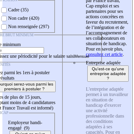
IFICATION
par France travail,
Cap emploi et ses
Cadre (35)
partenaires pour ses
actions concrètes en
Non cadre (420)
faveur du recrutement,
Non renseignée (297)
de l’intégration et de
l’accompagnement de
IRE BRUT MINIMUM
ses collaborateurs en
situation de handicap.
re minimum
Pour en savoir plus,
consultez cet article
.
ssez une périodicité pour le salaire saisi
Entreprise adaptée
NITÉS
Qu'est-ce qu'une
z parmi les 1ers à postuler
entreprise adaptée
résultats
?
urquoi serez-vous parmi les
L'entreprise adaptée
premiers à postuler ?
permet à un travailleur
es de plus de 15 jours,
en situation de
tant moins de 4 candidatures
handicap d'exercer
t France Travail est informé)
une activité
ICAP
professionnelle dans
des conditions
Employeur handi-
adaptées à ses
engagé (9)
capacités. Pour en
Qu'est-ce qu'un