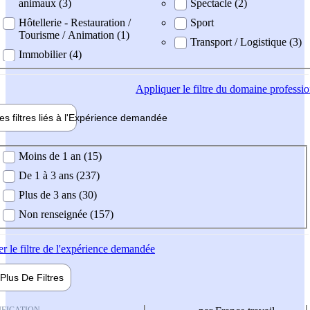
animaux (3)
Spectacle (2)
Hôtellerie - Restauration /
Sport
Tourisme / Animation (1)
Transport / Logistique (3)
Immobilier (4)
Appliquer
le filtre du domaine professi
es filtres liés à l'
Expérience
demandée
ience demandée
Moins de 1 an (15)
De 1 à 3 ans (237)
Plus de 3 ans (30)
Non renseignée (157)
er
le filtre de l'expérience demandée
Plus De
Filtres