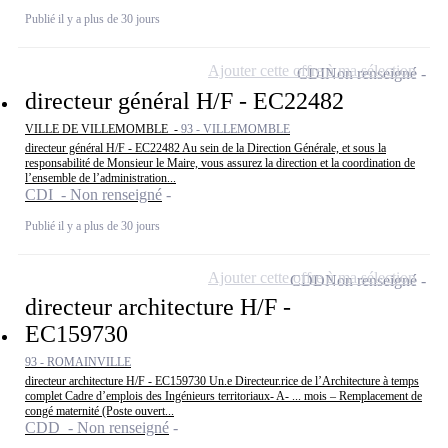
Publié il y a plus de 30 jours
Ajouter cette offre à ma sélection
CDI
Non renseigné
directeur général H/F - EC22482
VILLE DE VILLEMOMBLE -
93 - VILLEMOMBLE
directeur général H/F - EC22482 Au sein de la Direction Générale, et sous la
responsabilité de Monsieur le Maire, vous assurez la direction et la coordination de
l’ensemble de l’administration...
CDI - Non renseigné
Publié il y a plus de 30 jours
Ajouter cette offre à ma sélection
CDD
Non renseigné
directeur architecture H/F -
EC159730
93 - ROMAINVILLE
directeur architecture H/F - EC159730 Un.e Directeur.rice de l’Architecture à temps
complet Cadre d’emplois des Ingénieurs territoriaux- A- ... mois – Remplacement de
congé maternité (Poste ouvert...
CDD - Non renseigné