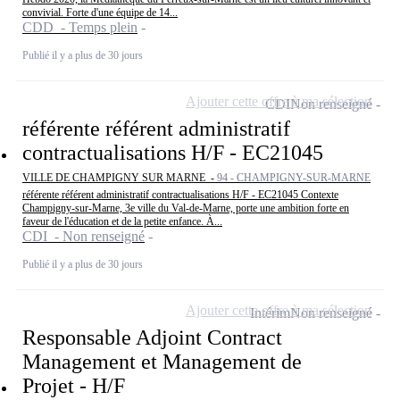
convivial. Forte d'une équipe de 14...
CDD - Temps plein
Publié il y a plus de 30 jours
Ajouter cette offre à ma sélection
CDI
Non renseigné
référente référent administratif
contractualisations H/F - EC21045
VILLE DE CHAMPIGNY SUR MARNE -
94 - CHAMPIGNY-SUR-MARNE
référente référent administratif contractualisations H/F - EC21045 Contexte
Champigny-sur-Marne, 3e ville du Val-de-Marne, porte une ambition forte en
faveur de l'éducation et de la petite enfance. À...
CDI - Non renseigné
Publié il y a plus de 30 jours
Ajouter cette offre à ma sélection
Intérim
Non renseigné
Responsable Adjoint Contract
Management et Management de
Projet - H/F