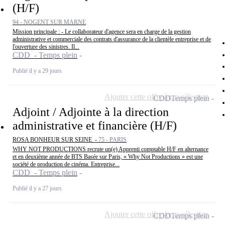
(H/F)
94 - NOGENT SUR MARNE
Mission principale : - Le collaborateur d'agence sera en charge de la gestion
administrative et commerciale des contrats d'assurance de la clientèle entreprise et de
l'ouverture des sinistres. Il...
CDD - Temps plein
Publié il y a 29 jours
Ajouter cette offre à ma sélection
CDD
Temps plein
Adjoint / Adjointe à la direction
administrative et financière (H/F)
ROSA BONHEUR SUR SEINE -
75 - PARIS
WHY NOT PRODUCTIONS recrute un(e) Apprenti comptable H/F en alternance
et en deuxième année de BTS Basée sur Paris, « Why Not Productions » est une
société de production de cinéma. Entreprise...
CDD - Temps plein
Publié il y a 27 jours
Ajouter cette offre à ma sélection
CDD
Temps plein