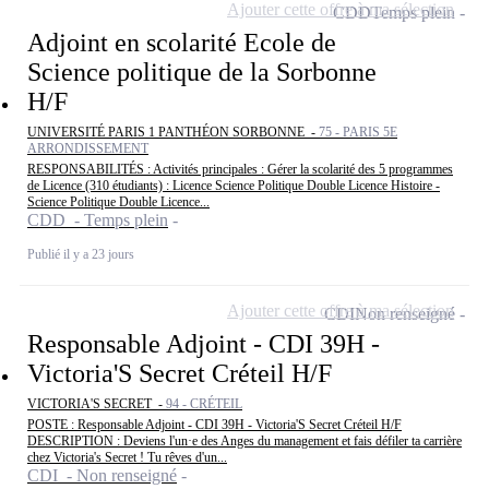
Ajouter cette offre à ma sélection
CDD
Temps plein
Adjoint en scolarité Ecole de
Science politique de la Sorbonne
H/F
UNIVERSITÉ PARIS 1 PANTHÉON SORBONNE -
75 - PARIS 5E
ARRONDISSEMENT
RESPONSABILITÉS : Activités principales : Gérer la scolarité des 5 programmes
de Licence (310 étudiants) : Licence Science Politique Double Licence Histoire -
Science Politique Double Licence...
CDD - Temps plein
Publié il y a 23 jours
Ajouter cette offre à ma sélection
CDI
Non renseigné
Responsable Adjoint - CDI 39H -
Victoria'S Secret Créteil H/F
VICTORIA'S SECRET -
94 - CRÉTEIL
POSTE : Responsable Adjoint - CDI 39H - Victoria'S Secret Créteil H/F
DESCRIPTION : Deviens l'un·e des Anges du management et fais défiler ta carrière
chez Victoria's Secret ! Tu rêves d'un...
CDI - Non renseigné