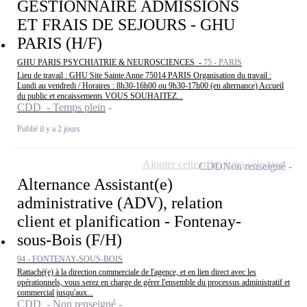
GESTIONNAIRE ADMISSIONS
ET FRAIS DE SEJOURS - GHU
PARIS (H/F)
GHU PARIS PSYCHIATRIE & NEUROSCIENCES -
75 - PARIS
Lieu de travail : GHU Site Sainte Anne 75014 PARIS Organisation du travail :
Lundi au vendredi / Horaires : 8h30-16h00 ou 9h30-17h00 (en alternance) Accueil
du public et encaissements VOUS SOUHAITEZ...
CDD - Temps plein
Publié il y a 2 jours
Ajouter cette offre à ma sélection
CDD
Non renseigné
Alternance Assistant(e)
administrative (ADV), relation
client et planification - Fontenay-
sous-Bois (F/H)
94 - FONTENAY-SOUS-BOIS
Rattaché(e) à la direction commerciale de l'agence, et en lien direct avec les
opérationnels, vous serez en charge de gérer l'ensemble du processus administratif et
commercial jusqu'aux...
CDD - Non renseigné