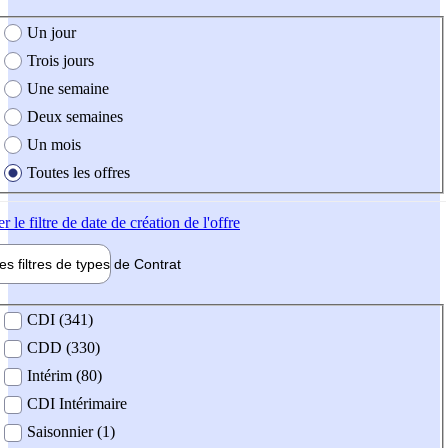
e création de l'offre
Un jour
Trois jours
Une semaine
Deux semaines
Un mois
Toutes les offres
er
le filtre de date de création de l'offre
les filtres de types de
Contrat
de contrat
CDI (341)
CDD (330)
Intérim (80)
CDI Intérimaire
Saisonnier (1)