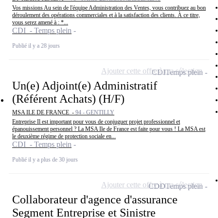
Vos missions Au sein de l'équipe Administration des Ventes, vous contribuez au bon
déroulement des opérations commerciales et à la satisfaction des clients. À ce titre,
vous serez amené à : *...
CDI - Temps plein
Publié il y a 28 jours
Ajouter cette offre à ma sélection
CDI
Temps plein
Un(e) Adjoint(e) Administratif
(Référent Achats) (H/F)
MSA ILE DE FRANCE -
94 - GENTILLY
Entreprise Il est important pour vous de conjuguer projet professionnel et
épanouissement personnel ? La MSA Ile de France est faite pour vous ! La MSA est
le deuxième régime de protection sociale en...
CDI - Temps plein
Publié il y a plus de 30 jours
Ajouter cette offre à ma sélection
CDD
Temps plein
Collaborateur d'agence d'assurance
Segment Entreprise et Sinistre