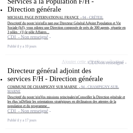
Services à la Population F/H -
Direction générale
MICHAEL PAGE INTERNATIONAL FRANCE -
94 - CRÉTEIL
Descriptif du poste:\n\n\nEn tant que Directeur Général Adjoint Population et Vie
Sociale (h/f), vous pilotez une Direction composée de près de 300 agents, répartie en
3 pôles : (1) le pôle Affaires...
CDI - Non renseigné
Publié il y a 10 jours
Ajouter cette offre à ma sélection
CDI
Non renseigné
Directeur général adjoint des
services F/H - Direction générale
COMMUNE DE CHAMPIGNY SUR MARNE -
94 - CHAMPIGNY-SUR-
MARNE
Descriptif du poste:\n\nVos missions principales\nConseiller la Direction générale et
les élus.\nDéfinir les orientations stratégiques en déclinaison des attentes de la
population et du programme...
CDI - Non renseigné
Publié il y a 17 jours