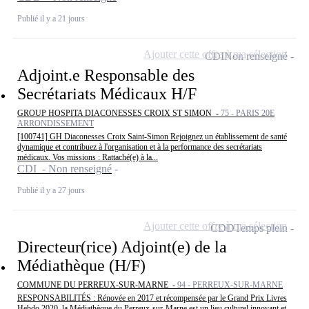
Publié il y a 21 jours
Ajouter cette offre à ma sélection
CDI
Non renseigné
Adjoint.e Responsable des
Secrétariats Médicaux H/F
GROUP HOSPITA DIACONESSES CROIX ST SIMON -
75 - PARIS 20E
ARRONDISSEMENT
[100741] GH Diaconesses Croix Saint-Simon Rejoignez un établissement de santé
dynamique et contribuez à l'organisation et à la performance des secrétariats
médicaux. Vos missions : Rattaché(e) à la...
CDI - Non renseigné
Publié il y a 27 jours
Ajouter cette offre à ma sélection
CDD
Temps plein
Directeur(rice) Adjoint(e) de la
Médiathèque (H/F)
COMMUNE DU PERREUX-SUR-MARNE -
94 - PERREUX-SUR-MARNE
RESPONSABILITÉS : Rénovée en 2017 et récompensée par le Grand Prix Livres
Hebdo 2020, la Médiathèque du Perreux-sur-Marne est un lieu culturel innovant et