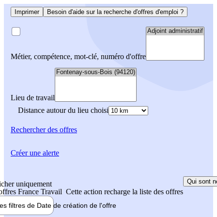
Imprimer
Besoin d'aide sur la recherche d'offres d'emploi ?
Métier, compétence, mot-clé, numéro d'offre
Lieu de travail
Distance autour du lieu choisi
Rechercher
des offres
Créer une alerte
Qui sont n
icher uniquement
 offres France Travail
Cette action recharge la liste des offres
les filtres de
Date de création
de l'offre