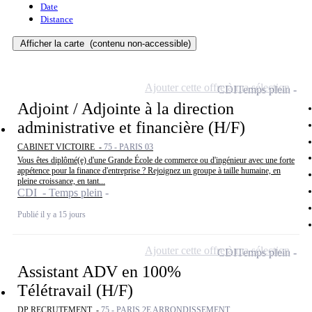
Date
Distance
Afficher la carte
(contenu non-accessible)
Ajouter cette offre à ma sélection
CDI
Temps plein
Adjoint / Adjointe à la direction
administrative et financière (H/F)
CABINET VICTOIRE -
75 - PARIS 03
Vous êtes diplômé(e) d'une Grande École de commerce ou d'ingénieur avec une forte
appétence pour la finance d'entreprise ? Rejoignez un groupe à taille humaine, en
pleine croissance, en tant...
CDI - Temps plein
Publié il y a 15 jours
Ajouter cette offre à ma sélection
CDI
Temps plein
Assistant ADV en 100%
Télétravail (H/F)
DP RECRUTEMENT -
75 - PARIS 2E ARRONDISSEMENT