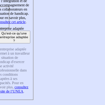
 l’intégration et de
’accompagnement de
s collaborateurs en
tuation de handicap.
ur en savoir plus,
nsultez cet article
.
treprise adaptée
Qu'est-ce qu'une
entreprise adaptée
?
entreprise adaptée
rmet à un travailleur
 situation de
ndicap d'exercer
e activité
ofessionnelle dans
s conditions
aptées à ses
pacités. Pour en
voir plus,
consultez
 site de l’UNEA
.