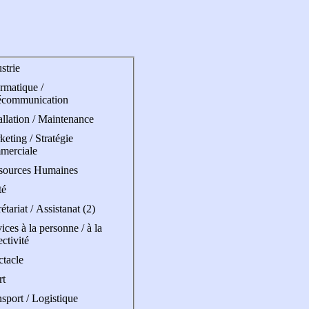
strie
rmatique /
écommunication
allation / Maintenance
eting / Stratégie
merciale
sources Humaines
té
étariat / Assistanat (2)
ices à la personne / à la
ectivité
ctacle
rt
sport / Logistique