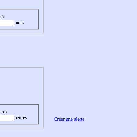
s)
mois
ure)
heures
Créer une alerte