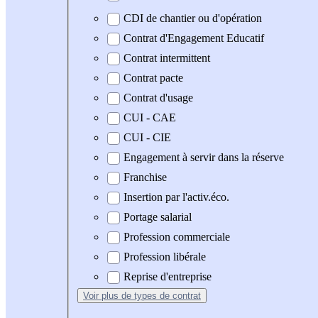
CDI de chantier ou d'opération
Contrat d'Engagement Educatif
Contrat intermittent
Contrat pacte
Contrat d'usage
CUI - CAE
CUI - CIE
Engagement à servir dans la réserve
Franchise
Insertion par l'activ.éco.
Portage salarial
Profession commerciale
Profession libérale
Reprise d'entreprise
Voir plus
de types de contrat