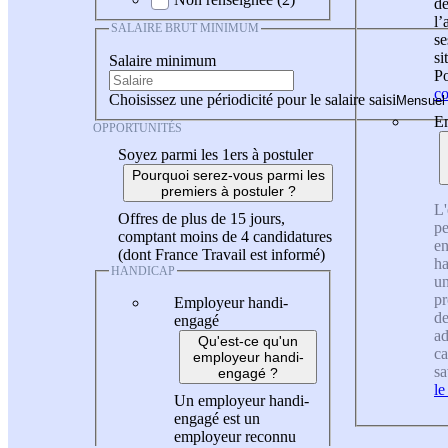
de
l
SALAIRE BRUT MINIMUM
se
si
Salaire minimum
Po
co
Choisissez une périodicité pour le salaire saisi
En
OPPORTUNITÉS
Soyez parmi les 1ers à postuler
Pourquoi serez-vous parmi les
premiers à postuler ?
L'
Offres de plus de 15 jours,
pe
comptant moins de 4 candidatures
en
(dont France Travail est informé)
ha
HANDICAP
un
pr
Employeur handi-
de
engagé
ad
Qu'est-ce qu'un
ca
employeur handi-
sa
engagé ?
le
Un employeur handi-
engagé est un
employeur reconnu