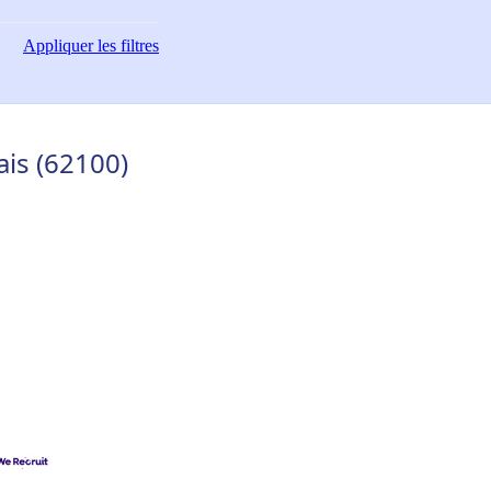
Appliquer
les filtres
ais (62100)