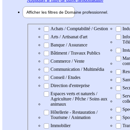
Appliquer
le filtre de durée hebdomadaire
Afficher les filtres de
Domaine pro
fessionnel
Domaine professionel
Achats / Comptabilité / Gestion
Indu
Arts / Artisanat d'art
Info
Tél
Banque / Assurance
Inst
Bâtiment / Travaux Publics
Mark
Commerce / Vente
com
Communication / Multimédia
Res
Conseil / Etudes
San
Direction d'entreprise
Secr
Espaces verts et naturels /
Serv
Agriculture / Pêche / Soins aux
coll
animaux
Spe
Hôtellerie - Restauration /
Tourisme / Animation
Spo
Immobilier
Tran