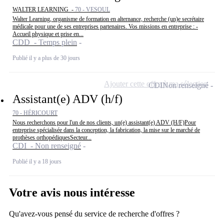
WALTER LEARNING -
70 - VESOUL
Walter Learning, organisme de formation en alternance, recherche (un)e secrétaire
médicale pour une de ses entreprises partenaires. Vos missions en entreprise : -
Accueil physique et prise en...
CDD - Temps plein
Publié il y a plus de 30 jours
Ajouter cette offre à ma sélection
CDI
Non renseigné
Assistant(e) ADV (h/f)
70 - HÉRICOURT
Nous recherchons pour l'un de nos clients, un(e) assistant(e) ADV (H/F)Pour
entreprise spécialisée dans la conception, la fabrication, la mise sur le marché de
prothèses orthopédiquesSecteur...
CDI - Non renseigné
Publié il y a 18 jours
Votre avis nous intéresse
Qu'avez-vous pensé du service de recherche d'offres ?