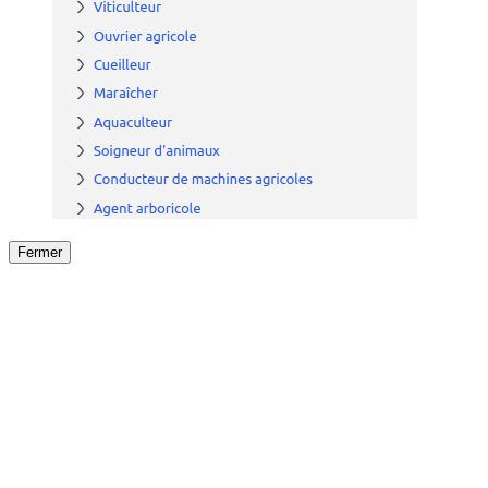
Fermer
Fermer
le détail de l'offre
/
Offre
sur
Offre précéden