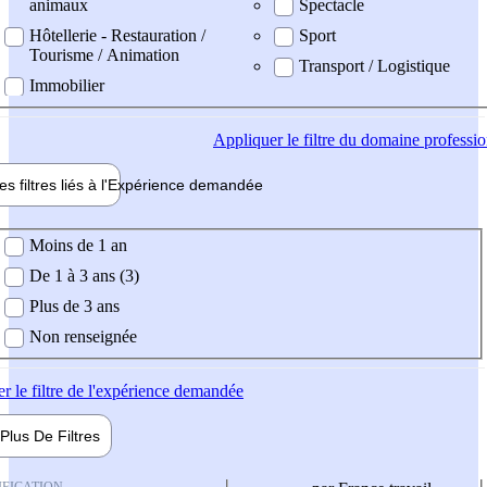
animaux
Spectacle
Hôtellerie - Restauration /
Sport
Tourisme / Animation
Transport / Logistique
Immobilier
Appliquer
le filtre du domaine professi
es filtres liés à l'
Expérience
demandée
ience demandée
Moins de 1 an
De 1 à 3 ans (3)
Plus de 3 ans
Non renseignée
er
le filtre de l'expérience demandée
Plus De
Filtres