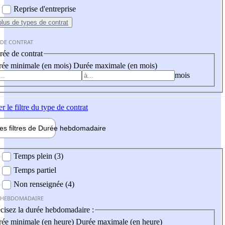
Reprise d'entreprise
plus
de types de contrat
 DE CONTRAT
ée de contrat
ée minimale (en mois)
Durée maximale (en mois)
mois
er
le filtre du type de contrat
les filtres de
Durée hebdo
madaire
 hebdomadaire
Temps plein (3)
Temps partiel
Non renseignée (4)
 HEBDOMADAIRE
cisez la durée hebdomadaire :
ée minimale (en heure)
Durée maximale (en heure)