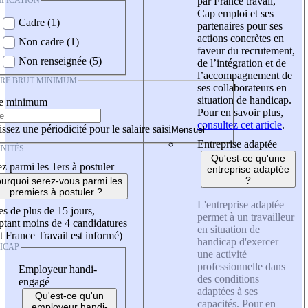
IFICATION
par France travail,
Cap emploi et ses
Cadre (1)
partenaires pour ses
actions concrètes en
Non cadre (1)
faveur du recrutement,
Non renseignée (5)
de l’intégration et de
l’accompagnement de
IRE BRUT MINIMUM
ses collaborateurs en
situation de handicap.
re minimum
Pour en savoir plus,
consultez cet article
.
ssez une périodicité pour le salaire saisi
Entreprise adaptée
NITÉS
Qu'est-ce qu'une
z parmi les 1ers à postuler
entreprise adaptée
?
urquoi serez-vous parmi les
premiers à postuler ?
L'entreprise adaptée
es de plus de 15 jours,
permet à un travailleur
tant moins de 4 candidatures
en situation de
t France Travail est informé)
handicap d'exercer
ICAP
une activité
professionnelle dans
Employeur handi-
des conditions
engagé
adaptées à ses
Qu'est-ce qu'un
capacités. Pour en
employeur handi-