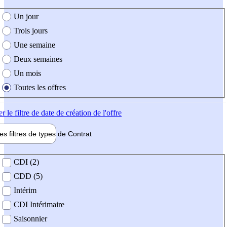
e création de l'offre
Un jour
Trois jours
Une semaine
Deux semaines
Un mois
Toutes les offres
er
le filtre de date de création de l'offre
les filtres de types de
Contrat
de contrat
CDI (2)
CDD (5)
Intérim
CDI Intérimaire
Saisonnier