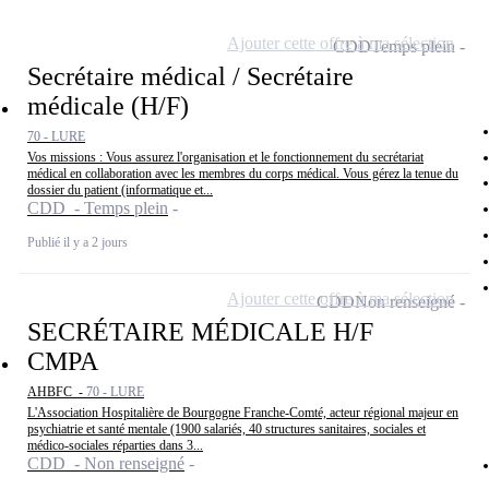
Ajouter cette offre à ma sélection
CDD
Temps plein
Secrétaire médical / Secrétaire
médicale (H/F)
70 - LURE
Vos missions : Vous assurez l'organisation et le fonctionnement du secrétariat
médical en collaboration avec les membres du corps médical. Vous gérez la tenue du
dossier du patient (informatique et...
CDD - Temps plein
Publié il y a 2 jours
Ajouter cette offre à ma sélection
CDD
Non renseigné
SECRÉTAIRE MÉDICALE H/F
CMPA
AHBFC -
70 - LURE
L'Association Hospitalière de Bourgogne Franche-Comté, acteur régional majeur en
psychiatrie et santé mentale (1900 salariés, 40 structures sanitaires, sociales et
médico-sociales réparties dans 3...
CDD - Non renseigné