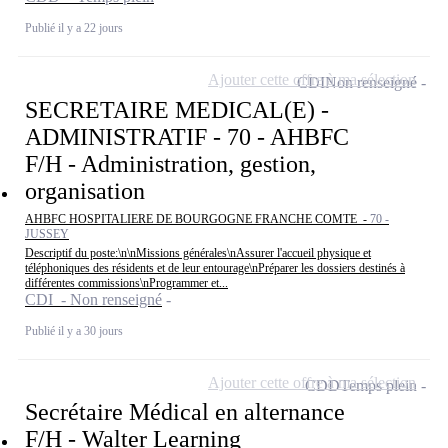
Publié il y a 22 jours
Ajouter cette offre à ma sélection
CDI
Non renseigné
SECRETAIRE MEDICAL(E) -
ADMINISTRATIF - 70 - AHBFC
F/H - Administration, gestion,
organisation
AHBFC HOSPITALIERE DE BOURGOGNE FRANCHE COMTE -
70 -
JUSSEY
Descriptif du poste:\n\nMissions générales\nAssurer l'accueil physique et
téléphoniques des résidents et de leur entourage\nPréparer les dossiers destinés à
différentes commissions\nProgrammer et...
CDI - Non renseigné
Publié il y a 30 jours
Ajouter cette offre à ma sélection
CDD
Temps plein
Secrétaire Médical en alternance
F/H - Walter Learning