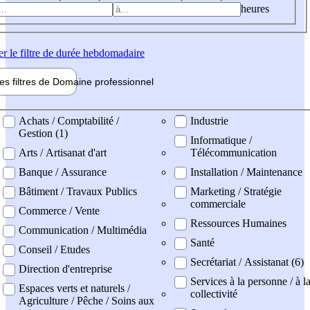
heures
er
le filtre de durée hebdomadaire
les filtres de
Domaine pro
fessionnel
ne professionel
Achats / Comptabilité /
Industrie
Gestion (1)
Informatique /
Arts / Artisanat d'art
Télécommunication
Banque / Assurance
Installation / Maintenance
Bâtiment / Travaux Publics
Marketing / Stratégie
commerciale
Commerce / Vente
Ressources Humaines
Communication / Multimédia
Santé
Conseil / Etudes
Secrétariat / Assistanat (6)
Direction d'entreprise
Services à la personne / à l
Espaces verts et naturels /
collectivité
Agriculture / Pêche / Soins aux