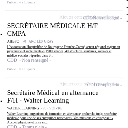
Publié il y a 13 jours
Ajouter cette offre à ma sélection
CDD
Non renseigné
SECRÉTAIRE MÉDICALE H/F
CMPA
AHBFC -
70 - ARC-LÈS-GRAY
L'Association Hospitalière de Bourgogne Franche-Comté, acteur régional majeur en
psychiatrie et santé mentale (1900 salariés, 40 structures sanitaires, sociales et
médico-sociales réparties dans 3...
CDD - Non renseigné
Publié il y a 18 jours
Ajouter cette offre à ma sélection
CDD
Temps plein
Secrétaire Médical en alternance
F/H - Walter Learning
WALTER LEARNING -
70 - VOIVRE
Walter Learning, organisme de formation en alternance, recherche (un)e secrétaire
médicale pour une de ses entreprises partenaires. Vos missions en entreprise : -
Accueil physique et prise en...
CDD - Temps plein