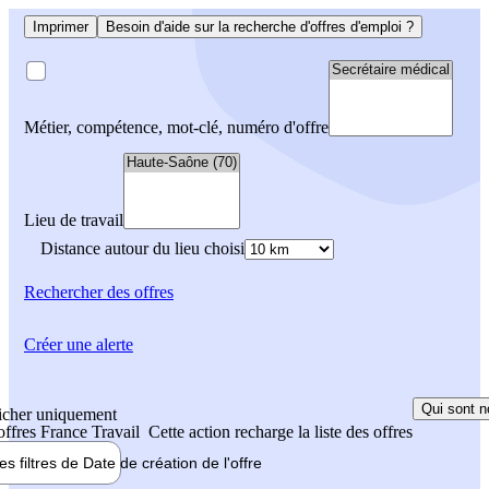
Imprimer
Besoin d'aide sur la recherche d'offres d'emploi ?
Métier, compétence, mot-clé, numéro d'offre
Lieu de travail
Distance autour du lieu choisi
Rechercher
des offres
Créer une alerte
Qui sont n
icher uniquement
 offres France Travail
Cette action recharge la liste des offres
les filtres de
Date de création
de l'offre