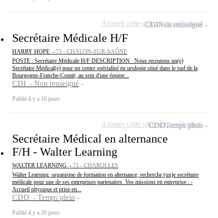
Ajouter cette offre à ma sélection
CDI
Non renseigné
Secrétaire Médicale H/F
HARRY HOPE -
71 - CHALON-SUR-SAÔNE
POSTE : Secrétaire Médicale H/F DESCRIPTION : Nous recrutons un(e)
Secrétaire Médical(e) pour un centre spécialisé en urologie situé dans le sud de la
Bourgogne-Franche-Comté, au sein d'une équipe...
CDI - Non renseigné
Publié il y a 16 jours
Ajouter cette offre à ma sélection
CDD
Temps plein
Secrétaire Médical en alternance
F/H - Walter Learning
WALTER LEARNING -
71 - CHAROLLES
Walter Learning, organisme de formation en alternance, recherche (un)e secrétaire
médicale pour une de ses entreprises partenaires. Vos missions en entreprise : -
Accueil physique et prise en...
CDD - Temps plein
Publié il y a 20 jours