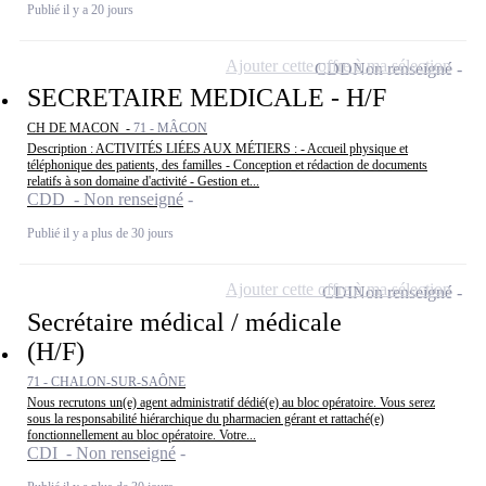
Publié il y a 20 jours
Ajouter cette offre à ma sélection
CDD
Non renseigné
SECRETAIRE MEDICALE - H/F
CH DE MACON -
71 - MÂCON
Description : ACTIVITÉS LIÉES AUX MÉTIERS : - Accueil physique et
téléphonique des patients, des familles - Conception et rédaction de documents
relatifs à son domaine d'activité - Gestion et...
CDD - Non renseigné
Publié il y a plus de 30 jours
Ajouter cette offre à ma sélection
CDI
Non renseigné
Secrétaire médical / médicale
(H/F)
71 - CHALON-SUR-SAÔNE
Nous recrutons un(e) agent administratif dédié(e) au bloc opératoire. Vous serez
sous la responsabilité hiérarchique du pharmacien gérant et rattaché(e)
fonctionnellement au bloc opératoire. Votre...
CDI - Non renseigné