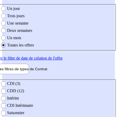
e création de l'offre
Un jour
Trois jours
Une semaine
Deux semaines
Un mois
Toutes les offres
er
le filtre de date de création de l'offre
les filtres de types de
Contrat
de contrat
CDI (3)
CDD (12)
Intérim
CDI Intérimaire
Saisonnier