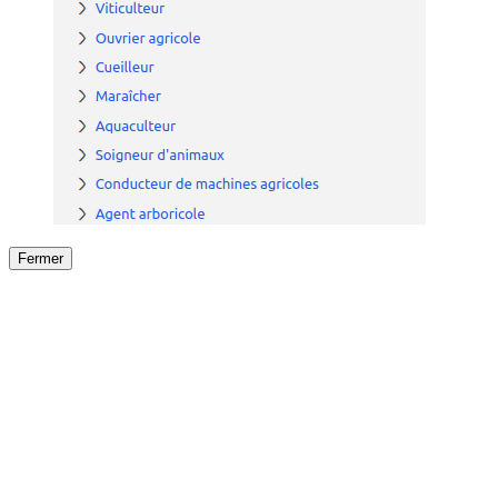
Fermer
Fermer
le détail de l'offre
/
Offre
sur
Offre précéden