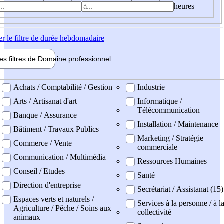
heures
er
le filtre de durée hebdomadaire
les filtres de
Domaine pro
fessionnel
ne professionel
Achats / Comptabilité / Gestion
Industrie
Arts / Artisanat d'art
Informatique /
Télécommunication
Banque / Assurance
Installation / Maintenance
Bâtiment / Travaux Publics
Marketing / Stratégie
Commerce / Vente
commerciale
Communication / Multimédia
Ressources Humaines
Conseil / Etudes
Santé
Direction d'entreprise
Secrétariat / Assistanat (15)
Espaces verts et naturels /
Services à la personne / à l
Agriculture / Pêche / Soins aux
collectivité
animaux