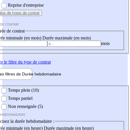
Reprise d'entreprise
plus
de types de contrat
 DE CONTRAT
ée de contrat
ée minimale (en mois)
Durée maximale (en mois)
mois
er
le filtre du type de contrat
les filtres de
Durée hebdo
madaire
 hebdomadaire
Temps plein (10)
Temps partiel
Non renseignée (5)
 HEBDOMADAIRE
cisez la durée hebdomadaire :
ée minimale (en heure)
Durée maximale (en heure)