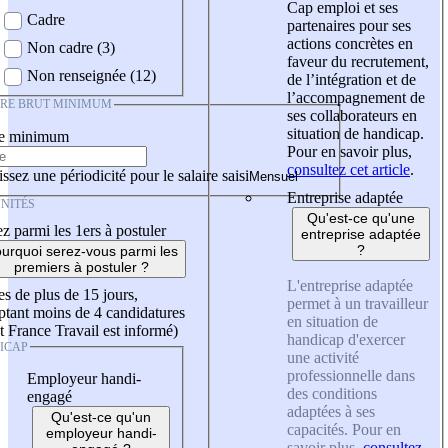
Cap emploi et ses
Cadre
partenaires pour ses
actions concrètes en
Non cadre (3)
faveur du recrutement,
Non renseignée (12)
de l’intégration et de
l’accompagnement de
IRE BRUT MINIMUM
ses collaborateurs en
situation de handicap.
re minimum
Pour en savoir plus,
consultez cet article
.
ssez une périodicité pour le salaire saisi
Entreprise adaptée
NITÉS
Qu'est-ce qu'une
z parmi les 1ers à postuler
entreprise adaptée
?
urquoi serez-vous parmi les
premiers à postuler ?
L'entreprise adaptée
es de plus de 15 jours,
permet à un travailleur
tant moins de 4 candidatures
en situation de
t France Travail est informé)
handicap d'exercer
ICAP
une activité
professionnelle dans
Employeur handi-
des conditions
engagé
adaptées à ses
Qu'est-ce qu'un
capacités. Pour en
employeur handi-
savoir plus,
consultez