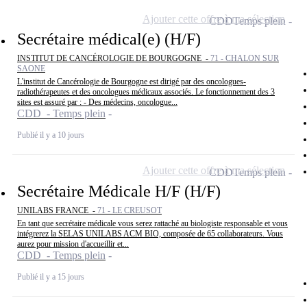
Ajouter cette offre à ma sélection
CDD
Temps plein
Secrétaire médical(e) (H/F)
INSTITUT DE CANCÉROLOGIE DE BOURGOGNE -
71 - CHALON SUR
SAONE
L'institut de Cancérologie de Bourgogne est dirigé par des oncologues-
radiothérapeutes et des oncologues médicaux associés. Le fonctionnement des 3
sites est assuré par : - Des médecins, oncologue...
CDD - Temps plein
Publié il y a 10 jours
Ajouter cette offre à ma sélection
CDD
Temps plein
Secrétaire Médicale H/F (H/F)
UNILABS FRANCE -
71 - LE CREUSOT
En tant que secrétaire médicale vous serez rattaché au biologiste responsable et vous
intégrerez la SELAS UNILABS ACM BIO, composée de 65 collaborateurs. Vous
aurez pour mission d'accueillir et...
CDD - Temps plein
Publié il y a 15 jours