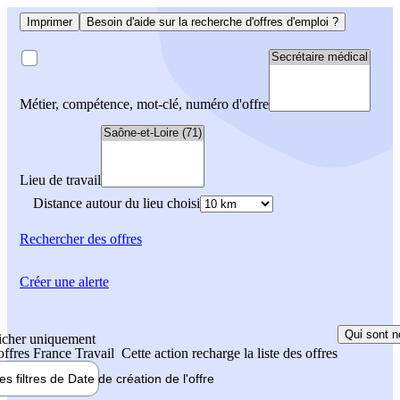
Imprimer
Besoin d'aide sur la recherche d'offres d'emploi ?
Métier, compétence, mot-clé, numéro d'offre
Lieu de travail
Distance autour du lieu choisi
Rechercher
des offres
Créer une alerte
Qui sont n
icher uniquement
 offres France Travail
Cette action recharge la liste des offres
les filtres de
Date de création
de l'offre