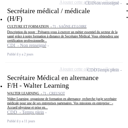
Ajouter cette offre à ma sélection
CDI
Non renseigné
Secrétaire médical / médicale
(H/F)
CULTURE ET FORMATION -
71 - SAÔNE-ET-LOIRE
Description du poste : Préparez-vous à exercer un métier essentiel du secteur de la
santé grâce à notre formation à distance de Secrétaire Médical. Vous obtiendrez une
certification professionnelle...
CDI - Non renseigné
Publié il y a 2 jours
Ajouter cette offre à ma sélection
CDD
Temps plein
Secrétaire Médical en alternance
F/H - Walter Learning
WALTER LEARNING -
71 - CREUSOT
Walter Learning, organisme de formation en alternance, recherche (un)e secrétaire
médicale pour une de ses entreprises partenaires. Vos missions en entreprise : -
Accueil physique et prise en...
CDD - Temps plein
Publié il y a 11 jours