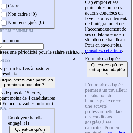
Cap emploi et ses
Cadre
partenaires pour ses
actions concrètes en
Non cadre (40)
faveur du recrutement,
Non renseignée (9)
de l’intégration et de
l’accompagnement de
IRE BRUT MINIMUM
ses collaborateurs en
situation de handicap.
re minimum
Pour en savoir plus,
consultez cet article
.
ssez une périodicité pour le salaire saisi
Entreprise adaptée
NITÉS
Qu'est-ce qu'une
z parmi les 1ers à postuler
entreprise adaptée
)
résultats
?
urquoi serez-vous parmi les
L'entreprise adaptée
premiers à postuler ?
permet à un travailleur
es de plus de 15 jours,
en situation de
tant moins de 4 candidatures
handicap d'exercer
t France Travail est informé)
une activité
ICAP
professionnelle dans
des conditions
Employeur handi-
adaptées à ses
engagé (1)
capacités. Pour en
Qu'est-ce qu'un
savoir plus,
consultez