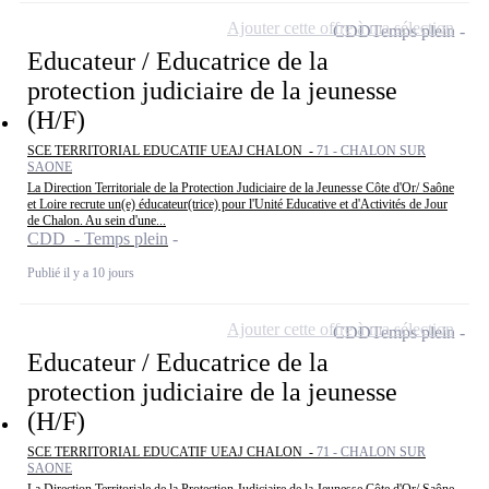
Ajouter cette offre à ma sélection
CDD
Temps plein
Educateur / Educatrice de la
protection judiciaire de la jeunesse
(H/F)
SCE TERRITORIAL EDUCATIF UEAJ CHALON -
71 - CHALON SUR
SAONE
La Direction Territoriale de la Protection Judiciaire de la Jeunesse Côte d'Or/ Saône
et Loire recrute un(e) éducateur(trice) pour l'Unité Educative et d'Activités de Jour
de Chalon. Au sein d'une...
CDD - Temps plein
Publié il y a 10 jours
Ajouter cette offre à ma sélection
CDD
Temps plein
Educateur / Educatrice de la
protection judiciaire de la jeunesse
(H/F)
SCE TERRITORIAL EDUCATIF UEAJ CHALON -
71 - CHALON SUR
SAONE