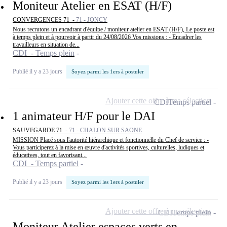
Moniteur Atelier en ESAT (H/F)
CONVERGENCES 71 -
71 - JONCY
Nous recrutons un encadrant d'équipe / moniteur atelier en ESAT (H/F), Le poste est
à temps plein et à pourvoir à partir du 24/08/2026 Vos missions : - Encadrer les
travailleurs en situation de...
CDI - Temps plein
Publié il y a 23 jours
Soyez parmi les 1ers à postuler
Ajouter cette offre à ma sélection
CDI
Temps partiel
1 animateur H/F pour le DAI
SAUVEGARDE 71 -
71 - CHALON SUR SAONE
MISSION Placé sous l'autorité hiérarchique et fonctionnelle du Chef de service : -
Vous participerez à la mise en œuvre d'activités sportives, culturelles, ludiques et
éducatives, tout en favorisant...
CDI - Temps partiel
Publié il y a 23 jours
Soyez parmi les 1ers à postuler
Ajouter cette offre à ma sélection
CDI
Temps plein
Moniteur Atelier espaces verts en