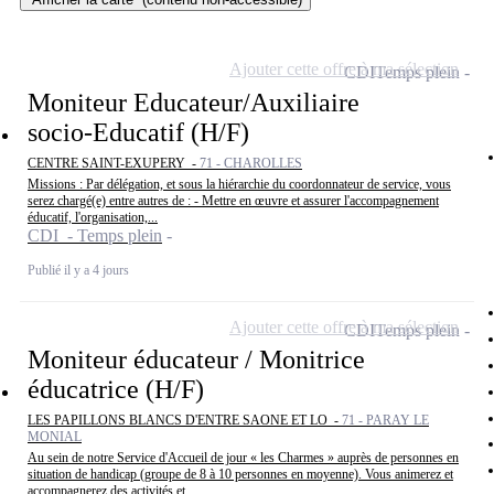
Ajouter cette offre à ma sélection
CDI
Temps plein
Moniteur Educateur/Auxiliaire
socio-Educatif (H/F)
CENTRE SAINT-EXUPERY -
71 - CHAROLLES
Missions : Par délégation, et sous la hiérarchie du coordonnateur de service, vous
serez chargé(e) entre autres de : - Mettre en œuvre et assurer l'accompagnement
éducatif, l'organisation,...
CDI - Temps plein
Publié il y a 4 jours
Ajouter cette offre à ma sélection
CDI
Temps plein
Moniteur éducateur / Monitrice
éducatrice (H/F)
LES PAPILLONS BLANCS D'ENTRE SAONE ET LO -
71 - PARAY LE
MONIAL
Au sein de notre Service d'Accueil de jour « les Charmes » auprès de personnes en
situation de handicap (groupe de 8 à 10 personnes en moyenne). Vous animerez et
accompagnerez des activités et...