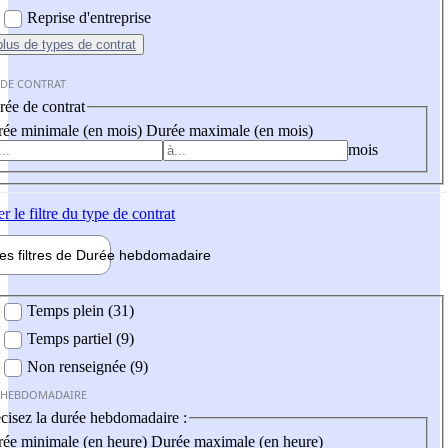
Reprise d'entreprise
plus
de types de contrat
 DE CONTRAT
ée de contrat
ée minimale (en mois)
Durée maximale (en mois)
mois
er
le filtre du type de contrat
les filtres de
Durée hebdo
madaire
 hebdomadaire
Temps plein (31)
Temps partiel (9)
Non renseignée (9)
 HEBDOMADAIRE
cisez la durée hebdomadaire :
ée minimale (en heure)
Durée maximale (en heure)