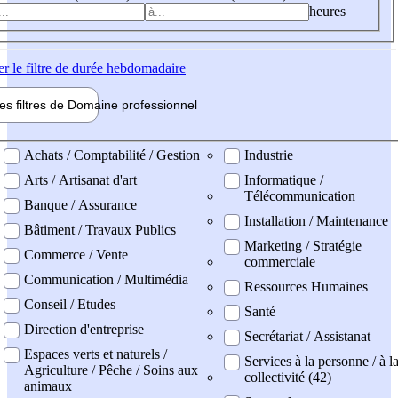
heures
er
le filtre de durée hebdomadaire
les filtres de
Domaine pro
fessionnel
ne professionel
Achats / Comptabilité / Gestion
Industrie
Arts / Artisanat d'art
Informatique /
Télécommunication
Banque / Assurance
Installation / Maintenance
Bâtiment / Travaux Publics
Marketing / Stratégie
Commerce / Vente
commerciale
Communication / Multimédia
Ressources Humaines
Conseil / Etudes
Santé
Direction d'entreprise
Secrétariat / Assistanat
Espaces verts et naturels /
Services à la personne / à l
Agriculture / Pêche / Soins aux
collectivité (42)
animaux