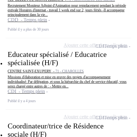
Recrutement Moniteur Adjoint d'Animation pour remplacement pendant la période
estivale Horaires d'internat - travail 1 week end sur 2, jours fériés -Il accompagne
principalement dans la vie...
CDD - Temps plein
Publié il y a plus de 30 jours
Ajouter cette offre à ma sélection
CDI
Temps plein
Educateur spécialisé / Educatrice
spécialisée (H/F)
CENTRE SAINT-EXUPERY -
71 - CHAROLLES
Missions d'élaboration et mise en œuvre des projets d'accompagnement
individualisé: Par délégation, et sous la hiérarchie du chef de service éducatif, vous
serez chargé entre autres de : - Mettre en...
CDI - Temps plein
Publié il y a 4 jours
Ajouter cette offre à ma sélection
CDI
Temps plein
Coordinateur/trice de Résidence
sociale (H/F)