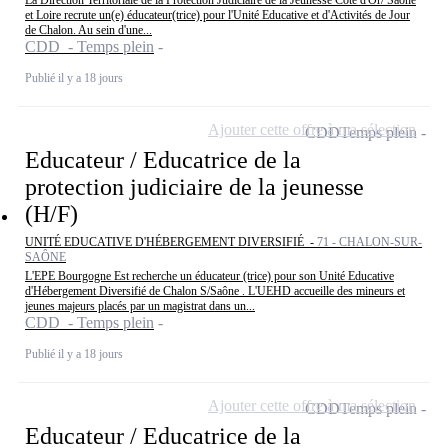
La Direction Territoriale de la Protection Judiciaire de la Jeunesse Côte d'Or/ Saône
et Loire recrute un(e) éducateur(trice) pour l'Unité Educative et d'Activités de Jour
de Chalon. Au sein d'une...
CDD - Temps plein
Publié il y a 18 jours
Ajouter cette offre à ma sélection
CDD
Temps plein
Educateur / Educatrice de la
protection judiciaire de la jeunesse
(H/F)
UNITÉ EDUCATIVE D'HÉBERGEMENT DIVERSIFIÉ -
71 - CHALON-SUR-
SAÔNE
L'EPE Bourgogne Est recherche un éducateur (trice) pour son Unité Educative
d'Hébergement Diversifié de Chalon S/Saône . L'UEHD accueille des mineurs et
jeunes majeurs placés par un magistrat dans un...
CDD - Temps plein
Publié il y a 18 jours
Ajouter cette offre à ma sélection
CDD
Temps plein
Educateur / Educatrice de la