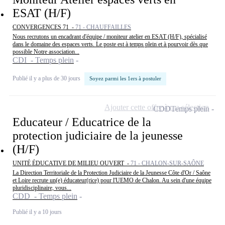
ESAT (H/F)
CONVERGENCES 71 -
71 - CHAUFFAILLES
Nous recrutons un encadrant d'équipe / moniteur atelier en ESAT (H/F), spécialisé
dans le domaine des espaces verts. Le poste est à temps plein et à pourvoir dès que
possible Notre association...
CDI - Temps plein
Publié il y a plus de 30 jours
Soyez parmi les 1ers à postuler
Ajouter cette offre à ma sélection
CDD
Temps plein
Educateur / Educatrice de la
protection judiciaire de la jeunesse
(H/F)
UNITÉ ÉDUCATIVE DE MILIEU OUVERT -
71 - CHALON-SUR-SAÔNE
La Direction Territoriale de la Protection Judiciaire de la Jeunesse Côte d'Or / Saône
et Loire recrute un(e) éducateur(rice) pour l'UEMO de Chalon. Au sein d'une équipe
pluridisciplinaire, vous...
CDD - Temps plein
Publié il y a 10 jours