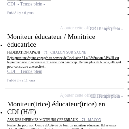
CDI - Temps plein
Publié il y a 6 jours
Ajouter cette offre à ma sélection
CDI
Temps plein
Moniteur éducateur / Monitrice
éducatrice
FEDERATION APAJH -
71 - CHALON-SUR-SAONE
Rejoignez une équipe engagée au service de l'inclusion ! La Fédération APAJH est
le premier acteur généraliste du secteur du handicap. Depuis plus de 60 ans, elle agit
pour construire une société...
CDI - Temps plein
Publié il y a 11 jours
Ajouter cette offre à ma sélection
CDI
Temps plein
Moniteur(trice) éducateur(trice) en
CDI (H/F)
ASS DES INFIRMES MOTEURS CEREBRAUX -
71 - MACON
Recherche pour son Centre d'Activité de Jour un moniteur éducateur H/Fà temps