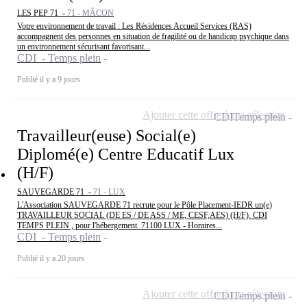
LES PEP 71 -
71 - MÂCON
Votre environnement de travail : Les Résidences Accueil Services (RAS)
accompagnent des personnes en situation de fragilité ou de handicap psychique dans
un environnement sécurisant favorisant...
CDI - Temps plein
Publié il y a 9 jours
Ajouter cette offre à ma sélection
CDI
Temps plein
Travailleur(euse) Social(e)
Diplomé(e) Centre Educatif Lux
(H/F)
SAUVEGARDE 71 -
71 - LUX
L'Association SAUVEGARDE 71 recrute pour le Pôle Placement-IEDR un(e)
TRAVAILLEUR SOCIAL (DE ES / DE ASS / ME, CESF,AES) (H/F). CDI
TEMPS PLEIN , pour l'hébergement. 71100 LUX - Horaires...
CDI - Temps plein
Publié il y a 20 jours
Ajouter cette offre à ma sélection
CDI
Temps plein