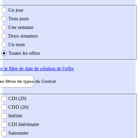
e création de l'offre
Un jour
Trois jours
Une semaine
Deux semaines
Un mois
Toutes les offres
er
le filtre de date de création de l'offre
les filtres de types de
Contrat
de contrat
CDI (29)
CDD (20)
Intérim
CDI Intérimaire
Saisonnier