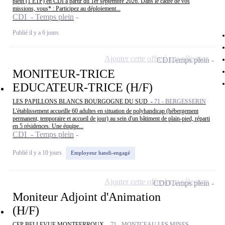
plein (1 ETP) en CDI à partir du 1er septembre 2026. Dans le cadre de vos
missions, vous* : Participez au déploiement...
CDI - Temps plein
Publié il y a 6 jours
Ajouter cette offre à ma sélection
CDI
Temps plein
MONITEUR-TRICE
EDUCATEUR-TRICE (H/F)
LES PAPILLONS BLANCS BOURGOGNE DU SUD -
71 - BERGESSERIN
L'établissement accueille 60 adultes en situation de polyhandicap (hébergement
permanent, temporaire et accueil de jour) au sein d'un bâtiment de plain-pied, réparti
en 5 résidences. Une équipe...
CDI - Temps plein
Publié il y a 10 jours
Employeur handi-engagé
Ajouter cette offre à ma sélection
CDD
Temps plein
Moniteur Adjoint d'Animation
(H/F)
CEP BELLEVUE MONTFERROUX -
71 - MONTCEAU LES MINES