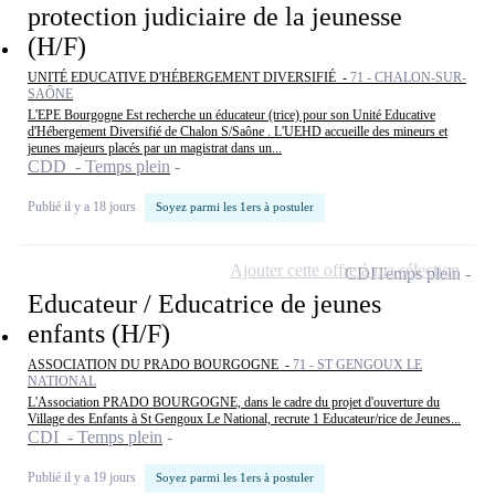
protection judiciaire de la jeunesse
(H/F)
UNITÉ EDUCATIVE D'HÉBERGEMENT DIVERSIFIÉ -
71 - CHALON-SUR-
SAÔNE
L'EPE Bourgogne Est recherche un éducateur (trice) pour son Unité Educative
d'Hébergement Diversifié de Chalon S/Saône . L'UEHD accueille des mineurs et
jeunes majeurs placés par un magistrat dans un...
CDD - Temps plein
Publié il y a 18 jours
Soyez parmi les 1ers à postuler
Ajouter cette offre à ma sélection
CDI
Temps plein
Educateur / Educatrice de jeunes
enfants (H/F)
ASSOCIATION DU PRADO BOURGOGNE -
71 - ST GENGOUX LE
NATIONAL
L'Association PRADO BOURGOGNE, dans le cadre du projet d'ouverture du
Village des Enfants à St Gengoux Le National, recrute 1 Educateur/rice de Jeunes...
CDI - Temps plein
Publié il y a 19 jours
Soyez parmi les 1ers à postuler