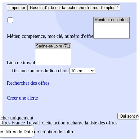
Imprimer
Besoin d'aide sur la recherche d'offres d'emploi ?
Métier, compétence, mot-clé, numéro d'offre
Lieu de travail
Distance autour du lieu choisi
Rechercher
des offres
Créer une alerte
Qui sont n
icher uniquement
 offres France Travail
Cette action recharge la liste des offres
les filtres de
Date de création
de l'offre