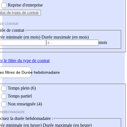
Reprise d'entreprise
plus
de types de contrat
 DE CONTRAT
ée de contrat
ée minimale (en mois)
Durée maximale (en mois)
mois
er
le filtre du type de contrat
les filtres de
Durée hebdo
madaire
 hebdomadaire
Temps plein (6)
Temps partiel
Non renseignée (4)
 HEBDOMADAIRE
cisez la durée hebdomadaire :
ée minimale (en heure)
Durée maximale (en heure)