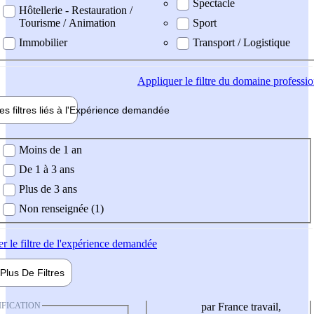
Spectacle
Hôtellerie - Restauration /
Tourisme / Animation
Sport
Immobilier
Transport / Logistique
Appliquer
le filtre du domaine professi
es filtres liés à l'
Expérience
demandée
ience demandée
Moins de 1 an
De 1 à 3 ans
Plus de 3 ans
Non renseignée (1)
er
le filtre de l'expérience demandée
Plus De
Filtres
IFICATION
par France travail,