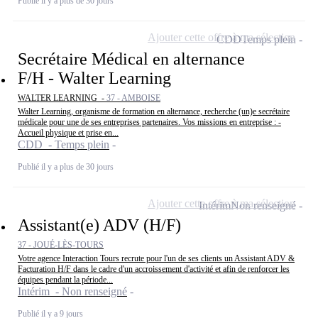
Publié il y a plus de 30 jours
Ajouter cette offre à ma sélection
CDD
Temps plein
Secrétaire Médical en alternance
F/H - Walter Learning
WALTER LEARNING -
37 - AMBOISE
Walter Learning, organisme de formation en alternance, recherche (un)e secrétaire
médicale pour une de ses entreprises partenaires. Vos missions en entreprise : -
Accueil physique et prise en...
CDD - Temps plein
Publié il y a plus de 30 jours
Ajouter cette offre à ma sélection
Intérim
Non renseigné
Assistant(e) ADV (H/F)
37 - JOUÉ-LÈS-TOURS
Votre agence Interaction Tours recrute pour l'un de ses clients un Assistant ADV &
Facturation H/F dans le cadre d'un accroissement d'activité et afin de renforcer les
équipes pendant la période...
Intérim - Non renseigné
Publié il y a 9 jours