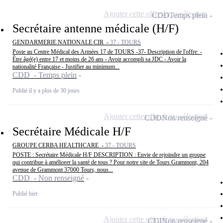
Ajouter cette offre à ma sélection
CDD
Temps plein
Secrétaire antenne médicale (H/F)
GENDARMERIE NATIONALE CIR -
37 - TOURS
Poste au Centre Médical des Armées 17 de TOURS -37- Description de l'offre: -
Être âgé(e) entre 17 et moins de 26 ans - Avoir accompli sa JDC - Avoir la
nationalité Française - Justifier au minimum...
CDD - Temps plein
Publié il y a plus de 30 jours
Ajouter cette offre à ma sélection
CDD
Non renseigné
Secrétaire Médicale H/F
GROUPE CERBA HEALTHCARE -
37 - TOURS
POSTE : Secrétaire Médicale H/F DESCRIPTION : Envie de rejoindre un groupe
qui contribue à améliorer la santé de tous ? Pour notre site de Tours Grammont, 204
avenue de Grammont 37000 Tours, nous...
CDD - Non renseigné
Publié hier
Ajouter cette offre à ma sélection
CDI
Non renseigné