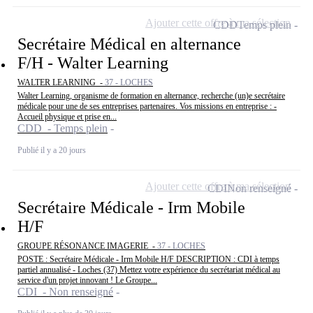
Ajouter cette offre à ma sélection
CDD
Temps plein
Secrétaire Médical en alternance
F/H - Walter Learning
WALTER LEARNING -
37 - LOCHES
Walter Learning, organisme de formation en alternance, recherche (un)e secrétaire
médicale pour une de ses entreprises partenaires. Vos missions en entreprise : -
Accueil physique et prise en...
CDD - Temps plein
Publié il y a 20 jours
Ajouter cette offre à ma sélection
CDI
Non renseigné
Secrétaire Médicale - Irm Mobile
H/F
GROUPE RÉSONANCE IMAGERIE -
37 - LOCHES
POSTE : Secrétaire Médicale - Irm Mobile H/F DESCRIPTION : CDI à temps
partiel annualisé - Loches (37) Mettez votre expérience du secrétariat médical au
service d'un projet innovant ! Le Groupe...
CDI - Non renseigné