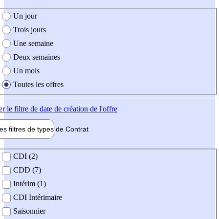
e création de l'offre
Un jour
Trois jours
Une semaine
Deux semaines
Un mois
Toutes les offres
er
le filtre de date de création de l'offre
les filtres de types de
Contrat
de contrat
CDI (2)
CDD (7)
Intérim (1)
CDI Intérimaire
Saisonnier