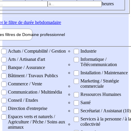
heures
er
le filtre de durée hebdomadaire
les filtres de
Domaine pro
fessionnel
ne professionel
Achats / Comptabilité / Gestion
Industrie
Arts / Artisanat d'art
Informatique /
Télécommunication
Banque / Assurance
Installation / Maintenance
Bâtiment / Travaux Publics
Marketing / Stratégie
Commerce / Vente
commerciale
Communication / Multimédia
Ressources Humaines
Conseil / Etudes
Santé
Direction d'entreprise
Secrétariat / Assistanat (10)
Espaces verts et naturels /
Services à la personne / à l
Agriculture / Pêche / Soins aux
collectivité
animaux