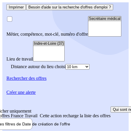
Imprimer
Besoin d'aide sur la recherche d'offres d'emploi ?
Métier, compétence, mot-clé, numéro d'offre
Lieu de travail
Distance autour du lieu choisi
Rechercher
des offres
Créer une alerte
Qui sont n
icher uniquement
 offres France Travail
Cette action recharge la liste des offres
les filtres de
Date de création
de l'offre