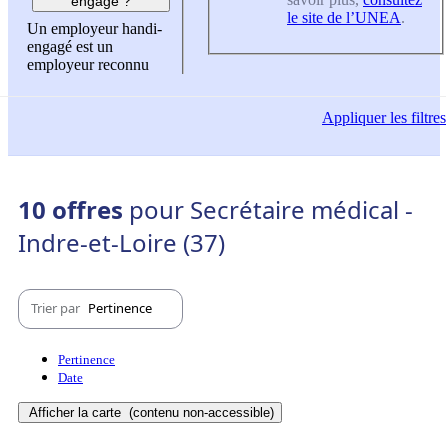
engagé ?
le site de l’UNEA
.
Un employeur handi-
engagé est un
employeur reconnu
Appliquer
les filtres
10 offres
pour Secrétaire médical -
Indre-et-Loire (37)
Trier par
Pertinence
Pertinence
Date
Afficher la carte
(contenu non-accessible)