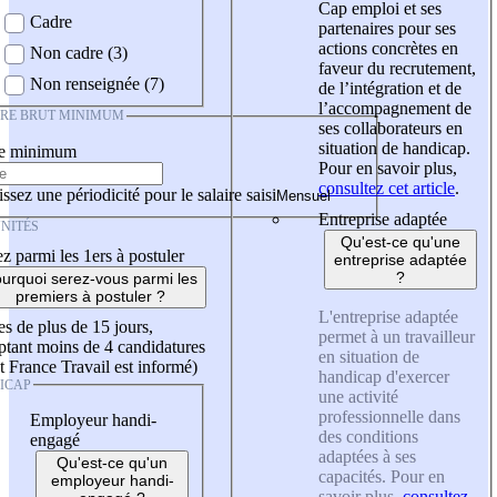
Cap emploi et ses
Cadre
partenaires pour ses
actions concrètes en
Non cadre (3)
faveur du recrutement,
Non renseignée (7)
de l’intégration et de
l’accompagnement de
IRE BRUT MINIMUM
ses collaborateurs en
situation de handicap.
re minimum
Pour en savoir plus,
consultez cet article
.
ssez une périodicité pour le salaire saisi
Entreprise adaptée
NITÉS
Qu'est-ce qu'une
z parmi les 1ers à postuler
entreprise adaptée
?
urquoi serez-vous parmi les
premiers à postuler ?
L'entreprise adaptée
es de plus de 15 jours,
permet à un travailleur
tant moins de 4 candidatures
en situation de
t France Travail est informé)
handicap d'exercer
ICAP
une activité
professionnelle dans
Employeur handi-
des conditions
engagé
adaptées à ses
Qu'est-ce qu'un
capacités. Pour en
employeur handi-
savoir plus,
consultez