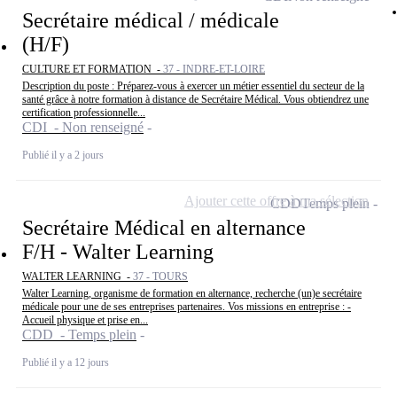
Secrétaire médical / médicale
(H/F)
CULTURE ET FORMATION -
37 - INDRE-ET-LOIRE
Description du poste : Préparez-vous à exercer un métier essentiel du secteur de la
santé grâce à notre formation à distance de Secrétaire Médical. Vous obtiendrez une
certification professionnelle...
CDI - Non renseigné
Publié il y a 2 jours
Ajouter cette offre à ma sélection
CDD
Temps plein
Secrétaire Médical en alternance
F/H - Walter Learning
WALTER LEARNING -
37 - TOURS
Walter Learning, organisme de formation en alternance, recherche (un)e secrétaire
médicale pour une de ses entreprises partenaires. Vos missions en entreprise : -
Accueil physique et prise en...
CDD - Temps plein
Publié il y a 12 jours