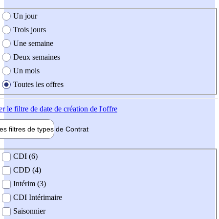
e création de l'offre
Un jour
Trois jours
Une semaine
Deux semaines
Un mois
Toutes les offres
er
le filtre de date de création de l'offre
les filtres de types de
Contrat
de contrat
CDI (6)
CDD (4)
Intérim (3)
CDI Intérimaire
Saisonnier