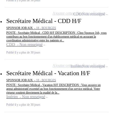
Publié il y a plus de 30 jours
Ajouter cette offre à ma sélection
CDD
Non renseigné
Secrétaire Médical - CDD H/F
SPONSOR JOB AIX -
18 - BOURGES
POSTE : Secrétaire Médical - CDD H/F DESCRIPTION : Chez Sponsor Job, vous
contribuez au bon fonctionnement d'un établissement médical en assurant la
coordination administrative entre les patients et...
CDD - Non renseigné
Publié il y a plus de 30 jours
Ajouter cette offre à ma sélection
Intérim
Non renseigné
Secrétaire Médical - Vacation H/F
SPONSOR JOB AIX -
18 - BOURGES
POSTE : Secrétaire Médical - Vacation H/F DESCRIPTION : Vous assurez un
appui administratif essentiel au bon fonctionnement d'un service médical. Votre
rigueur soutient directement la qualité de la...
Intérim - Non renseigné
Publié il y a plus de 30 jours