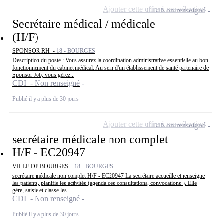
Ajouter cette offre à ma sélection
CDI
Non renseigné
Secrétaire médical / médicale
(H/F)
SPONSOR RH -
18 - BOURGES
Description du poste : Vous assurez la coordination administrative essentielle au bon
fonctionnement du cabinet médical. Au sein d'un établissement de santé partenaire de
Sponsor Job, vous gérez...
CDI - Non renseigné
Publié il y a plus de 30 jours
Ajouter cette offre à ma sélection
CDI
Non renseigné
secrétaire médicale non complet
H/F - EC20947
VILLE DE BOURGES -
18 - BOURGES
secrétaire médicale non complet H/F - EC20947 La secrétaire accueille et renseigne
les patients, planifie les activités (agenda des consultations, convocations-). Elle
gère, saisie et classe les...
CDI - Non renseigné
Publié il y a plus de 30 jours