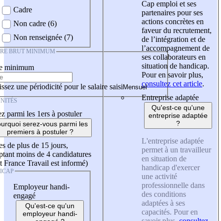
Cap emploi et ses
Cadre
partenaires pour ses
actions concrètes en
Non cadre (6)
faveur du recrutement,
Non renseignée (7)
de l’intégration et de
l’accompagnement de
IRE BRUT MINIMUM
ses collaborateurs en
situation de handicap.
re minimum
Pour en savoir plus,
consultez cet article
.
ssez une périodicité pour le salaire saisi
Entreprise adaptée
NITÉS
Qu'est-ce qu'une
z parmi les 1ers à postuler
entreprise adaptée
?
urquoi serez-vous parmi les
premiers à postuler ?
L'entreprise adaptée
es de plus de 15 jours,
permet à un travailleur
tant moins de 4 candidatures
en situation de
t France Travail est informé)
handicap d'exercer
ICAP
une activité
professionnelle dans
Employeur handi-
des conditions
engagé
adaptées à ses
Qu'est-ce qu'un
capacités. Pour en
employeur handi-
savoir plus,
consultez