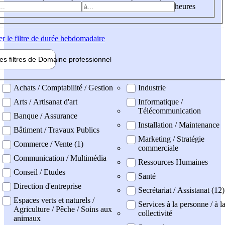
heures
er
le filtre de durée hebdomadaire
les filtres de
Domaine pro
fessionnel
ne professionel
Achats / Comptabilité / Gestion
Industrie
Arts / Artisanat d'art
Informatique /
Télécommunication
Banque / Assurance
Installation / Maintenance
Bâtiment / Travaux Publics
Marketing / Stratégie
Commerce / Vente (1)
commerciale
Communication / Multimédia
Ressources Humaines
Conseil / Etudes
Santé
Direction d'entreprise
Secrétariat / Assistanat (12)
Espaces verts et naturels /
Services à la personne / à l
Agriculture / Pêche / Soins aux
collectivité
animaux