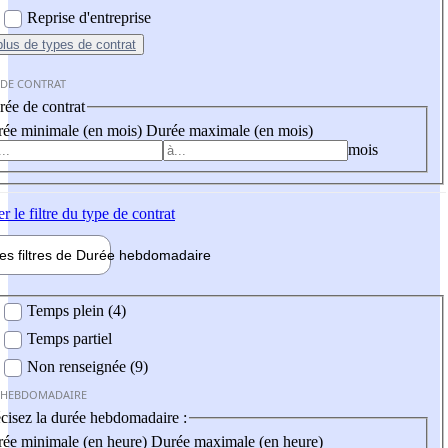
Reprise d'entreprise
plus
de types de contrat
 DE CONTRAT
ée de contrat
ée minimale (en mois)
Durée maximale (en mois)
mois
er
le filtre du type de contrat
les filtres de
Durée hebdo
madaire
 hebdomadaire
Temps plein (4)
Temps partiel
Non renseignée (9)
 HEBDOMADAIRE
cisez la durée hebdomadaire :
ée minimale (en heure)
Durée maximale (en heure)