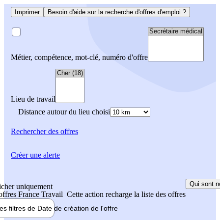
Imprimer
Besoin d'aide sur la recherche d'offres d'emploi ?
Métier, compétence, mot-clé, numéro d'offre
Lieu de travail
Distance autour du lieu choisi
Rechercher
des offres
Créer une alerte
Qui sont n
icher uniquement
 offres France Travail
Cette action recharge la liste des offres
les filtres de
Date de création
de l'offre