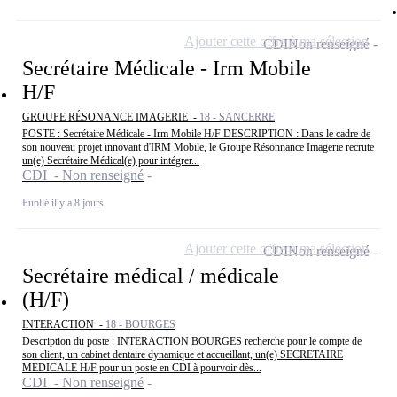
Ajouter cette offre à ma sélection
CDI
Non renseigné
Secrétaire Médicale - Irm Mobile
H/F
GROUPE RÉSONANCE IMAGERIE -
18 - SANCERRE
POSTE : Secrétaire Médicale - Irm Mobile H/F DESCRIPTION : Dans le cadre de
son nouveau projet innovant d'IRM Mobile, le Groupe Résonnance Imagerie recrute
un(e) Secrétaire Médical(e) pour intégrer...
CDI - Non renseigné
Publié il y a 8 jours
Ajouter cette offre à ma sélection
CDI
Non renseigné
Secrétaire médical / médicale
(H/F)
INTERACTION -
18 - BOURGES
Description du poste : INTERACTION BOURGES recherche pour le compte de
son client, un cabinet dentaire dynamique et accueillant, un(e) SECRETAIRE
MEDICALE H/F pour un poste en CDI à pourvoir dès...
CDI - Non renseigné