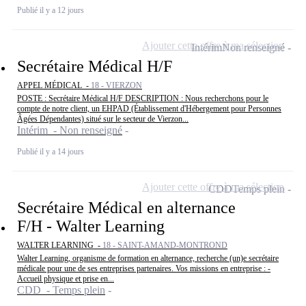
Publié il y a 12 jours
Ajouter cette offre à ma sélection
Intérim
Non renseigné
Secrétaire Médical H/F
APPEL MÉDICAL -
18 - VIERZON
POSTE : Secrétaire Médical H/F DESCRIPTION : Nous recherchons pour le
compte de notre client, un EHPAD (Établissement d'Hébergement pour Personnes
Âgées Dépendantes) situé sur le secteur de Vierzon...
Intérim - Non renseigné
Publié il y a 14 jours
Ajouter cette offre à ma sélection
CDD
Temps plein
Secrétaire Médical en alternance
F/H - Walter Learning
WALTER LEARNING -
18 - SAINT-AMAND-MONTROND
Walter Learning, organisme de formation en alternance, recherche (un)e secrétaire
médicale pour une de ses entreprises partenaires. Vos missions en entreprise : -
Accueil physique et prise en...
CDD - Temps plein