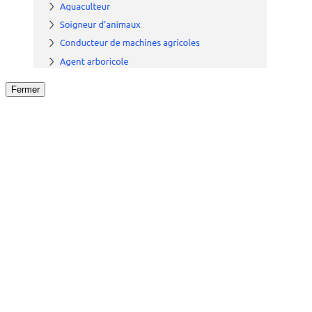
Fermer
Fermer
le détail de l'offre
/
Offre
sur
Offre précéden