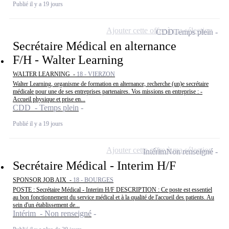
Publié il y a 19 jours
Ajouter cette offre à ma sélection
CDD
Temps plein
Secrétaire Médical en alternance
F/H - Walter Learning
WALTER LEARNING -
18 - VIERZON
Walter Learning, organisme de formation en alternance, recherche (un)e secrétaire
médicale pour une de ses entreprises partenaires. Vos missions en entreprise : -
Accueil physique et prise en...
CDD - Temps plein
Publié il y a 19 jours
Ajouter cette offre à ma sélection
Intérim
Non renseigné
Secrétaire Médical - Interim H/F
SPONSOR JOB AIX -
18 - BOURGES
POSTE : Secrétaire Médical - Interim H/F DESCRIPTION : Ce poste est essentiel
au bon fonctionnement du service médical et à la qualité de l'accueil des patients. Au
sein d'un établissement de...
Intérim - Non renseigné