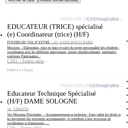
Afficher la carte
(contenu non-accessible)
Ajouter cette offre à ma sélection
CDD
Temps plein
EDUCATEUR (TRICE) spécialisé
(e) Coordinateur (trice) (H/F)
FOYERS DU VAL D YEVRE -
18 - SAINT-DOULCHARD
Missions: - Elaboration, mise en place et suivi du projet personnalisé des résidents ;
coordination avec les différents intervenants, équipe pluridisciplinaire, partenaires
extérieurs Participation...
CDD - Temps plein
Publié il y a 9 jours
Ajouter cette offre à ma sélection
CDI
Temps plein
Educateur Technique Spécialisé
(H/F) DAME SOLOGNE
18 - VIERZON
Vos Missions Principales : - Accompagnement et inclusion : Faire valoir les droits et
la citoyenneté des personnes accompagnées, et contribuer à leur processus de
socialisation et d'autonomie. -...
CDI - Temps plein