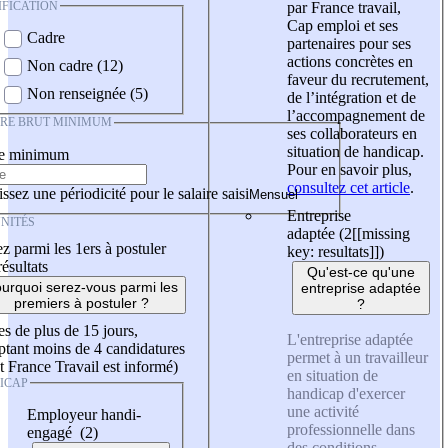
IFICATION
par France travail,
Cap emploi et ses
Cadre
partenaires pour ses
actions concrètes en
Non cadre (12)
faveur du recrutement,
Non renseignée (5)
de l’intégration et de
l’accompagnement de
IRE BRUT MINIMUM
ses collaborateurs en
situation de handicap.
re minimum
Pour en savoir plus,
consultez cet article
.
ssez une périodicité pour le salaire saisi
Entreprise
NITÉS
adaptée (2
[[missing
z parmi les 1ers à postuler
key: resultats]]
)
résultats
Qu'est-ce qu'une
urquoi serez-vous parmi les
entreprise adaptée
premiers à postuler ?
?
es de plus de 15 jours,
L'entreprise adaptée
tant moins de 4 candidatures
permet à un travailleur
t France Travail est informé)
en situation de
ICAP
handicap d'exercer
une activité
Employeur handi-
professionnelle dans
engagé (2)
des conditions