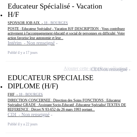
Educateur Spécialisé - Vacation
H/F
SPONSOR JOB AIX -
18 - BOURGES
POSTE : Educateur Spécialisé - Vacation H/F DESCRIPTION : Vous contribuez
activement à l'accompagnement éducatif et social de personnes en difficulté. Votre
action favorise leur autonomie et leur...
Intérim - Non renseigné
Publié il y a 17 jours
Ajouter cette offre à ma sélection
CDI
Non renseigné
EDUCATEUR SPECIALISE
DIPLOME (H/F)
FHF -
18 - BOURGES
DIRECTION CONCERNEE : Direction des Soins FONCTIONS : Educateur
Spécialisé GRADE : Assistant Socio-Educatif -Educateur Spécialisé TEXTES DE
REFERENCE : Décret N 93-652 du 26 mars 1993 portant...
CDI - Non renseigné
Publié il y a 22 jours