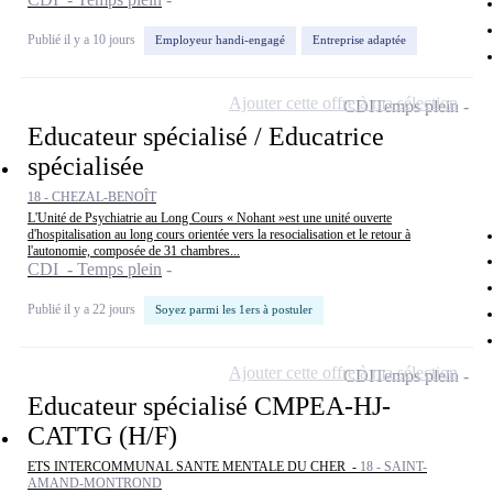
Publié il y a 10 jours
Employeur handi-engagé
Entreprise adaptée
Ajouter cette offre à ma sélection
CDI
Temps plein
Educateur spécialisé / Educatrice
spécialisée
18 - CHEZAL-BENOÎT
L'Unité de Psychiatrie au Long Cours « Nohant »est une unité ouverte
d'hospitalisation au long cours orientée vers la resocialisation et le retour à
l'autonomie, composée de 31 chambres...
CDI - Temps plein
Publié il y a 22 jours
Soyez parmi les 1ers à postuler
Ajouter cette offre à ma sélection
CDI
Temps plein
Educateur spécialisé CMPEA-HJ-
CATTG (H/F)
ETS INTERCOMMUNAL SANTE MENTALE DU CHER -
18 - SAINT-
AMAND-MONTROND