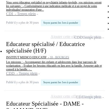
Vous serez éducateur spécialisé en psychiatrie infanto-juvénile, vos missions seront
les suivantes : - Conformément à une indication médicale et à un projet de soins
individualisé instauration d'une...
CDI - Temps plein
Publié il y a plus de 30 jours
Soyez parmi les 1ers à postuler
Ajouter cette offre à ma sélection
CDD
Temps plein
Educateur spécialisé / Educatrice
spécialisée (H/F)
INSTITUT MEDICO EDUCATIF -
18 - BOURGES
Les missions : - Accompagner des enfants et adolescents dans leur parcours de
scolarisation. - Evaluer les besoins éducatifs en lien avec la famille. Apporter aide et
conseil à la famille. -...
CDD - Temps plein
Publié il y a plus de 30 jours
Soyez parmi les 1ers à postuler
Ajouter cette offre à ma sélection
CDI
Temps plein
Educateur Spécialisée - DAME -