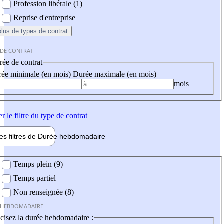
Profession libérale (1)
Reprise d'entreprise
plus
de types de contrat
 DE CONTRAT
ée de contrat
ée minimale (en mois)
Durée maximale (en mois)
mois
er
le filtre du type de contrat
les filtres de
Durée hebdo
madaire
 hebdomadaire
Temps plein (9)
Temps partiel
Non renseignée (8)
 HEBDOMADAIRE
cisez la durée hebdomadaire :