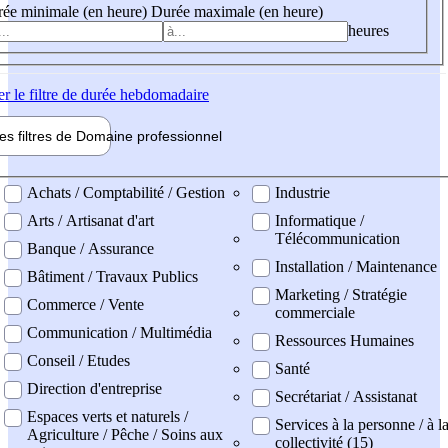
ée minimale (en heure)
Durée maximale (en heure)
heures
er
le filtre de durée hebdomadaire
les filtres de
Domaine pro
fessionnel
ne professionel
Achats / Comptabilité / Gestion
Industrie
Arts / Artisanat d'art
Informatique /
Télécommunication
Banque / Assurance
Installation / Maintenance
Bâtiment / Travaux Publics
Marketing / Stratégie
Commerce / Vente
commerciale
Communication / Multimédia
Ressources Humaines
Conseil / Etudes
Santé
Direction d'entreprise
Secrétariat / Assistanat
Espaces verts et naturels /
Services à la personne / à l
Agriculture / Pêche / Soins aux
collectivité (15)