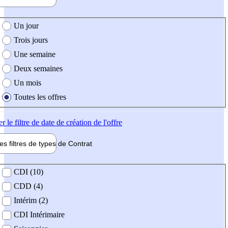
e création de l'offre
Un jour
Trois jours
Une semaine
Deux semaines
Un mois
Toutes les offres
er
le filtre de date de création de l'offre
les filtres de types de
Contrat
de contrat
CDI (10)
CDD (4)
Intérim (2)
CDI Intérimaire