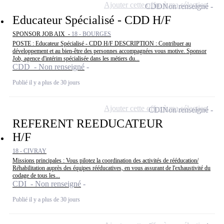
Ajouter cette offre à ma sélection
CDD
Non renseigné
Educateur Spécialisé - CDD H/F
SPONSOR JOB AIX -
18 - BOURGES
POSTE : Educateur Spécialisé - CDD H/F DESCRIPTION : Contribuer au
développement et au bien-être des personnes accompagnées vous motive. Sponsor
Job, agence d'intérim spécialisée dans les métiers du...
CDD - Non renseigné
Publié il y a plus de 30 jours
Ajouter cette offre à ma sélection
CDI
Non renseigné
REFERENT REEDUCATEUR
H/F
18 - CIVRAY
Missions principales : Vous pilotez la coordination des activités de rééducation/
Réhabilitation auprès des équipes rééducatives, en vous assurant de l'exhaustivité du
codage de tous les...
CDI - Non renseigné
Publié il y a plus de 30 jours