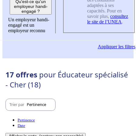
Qu'est-ce qu'un
adaptées à ses
employeur handi-
capacités. Pour en
engagé ?
savoir plus,
consultez
Un employeur handi-
le site de l’UNEA
.
engagé est un
employeur reconnu
Appliquer
les filtres
17 offres
pour Éducateur spécialisé
- Cher (18)
Trier par
Pertinence
Pertinence
Date