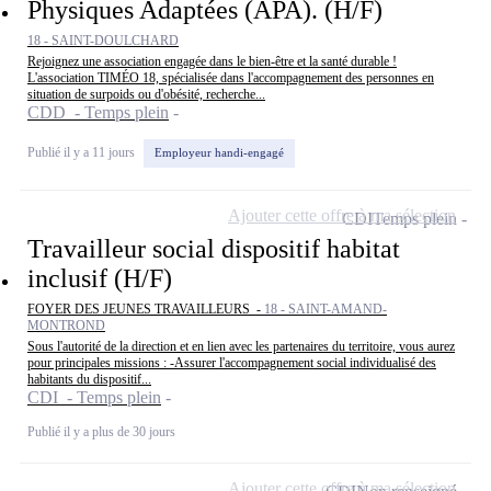
Physiques Adaptées (APA). (H/F)
18 - SAINT-DOULCHARD
Rejoignez une association engagée dans le bien-être et la santé durable !
L'association TIMÉO 18, spécialisée dans l'accompagnement des personnes en
situation de surpoids ou d'obésité, recherche...
CDD - Temps plein
Publié il y a 11 jours
Employeur handi-engagé
Ajouter cette offre à ma sélection
CDI
Temps plein
Travailleur social dispositif habitat
inclusif (H/F)
FOYER DES JEUNES TRAVAILLEURS -
18 - SAINT-AMAND-
MONTROND
Sous l'autorité de la direction et en lien avec les partenaires du territoire, vous aurez
pour principales missions : -Assurer l'accompagnement social individualisé des
habitants du dispositif...
CDI - Temps plein
Publié il y a plus de 30 jours
Ajouter cette offre à ma sélection