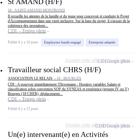
St AMAND (H/F)
18 - SAINT-AMAND-MONTROND
Il recueille les attentes de la famille et du jeune pour concevoir et conduire le Projet
d'Accompagnement dans une visée inclusive. Sur la base du projet, il s'assure de la
cohérence des prestations...
CDI - Temps plein
Publié il y a 10 jours
Employeur handi-engagé
Entreprise adaptée
Ajouter cette offre à ma sélection
CDI
Temps plein
Travailleur social CHRS (H/F)
ASSOCIATION LE RELAIS -
18 - BOURGES
CDI - A pourvoir immédiatement 35h/semaine - Horaires variables Salaire et
classification selon convention SOP du SYNEAS et expérience (groupe IV ou V)
Bourges (18 CHER), déplacements...
CDI - Temps plein
Publié il y a 23 jours
Ajouter cette offre à ma sélection
CDD
Temps plein
Un(e) intervenant(e) en Activités