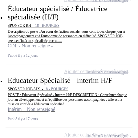
CDI
Non renseigné
Éducateur spécialisé / Éducatrice
spécialisée (H/F)
SPONSOR RH -
18 - BOURGES
Description du poste : Au cœur de l'action sociale, vous contribuez chaque jour à
l'accompagnement et à l'autonomie de personnes en difficulté. SPONSOR JOB,
agence d'intérim spécialisée, recrute...
CDI - Non renseigné
Publié il y a 12 jours
Ajouter cette offre à ma sélection
Intérim
Non renseigné
Educateur Spécialisé - Interim H/F
SPONSOR JOB AIX -
18 - BOURGES
POSTE : Educateur Spécialisé - Interim H/F DESCRIPTION : Contribuer chaque
jour au développement et à l'équilibre des personnes accompagnées : telle est la
mission confiée à l'éducateur spécialisé....
Intérim - Non renseigné
Publié il y a 17 jours
Ajouter cette offre à ma sélection
Intérim
Non renseigné