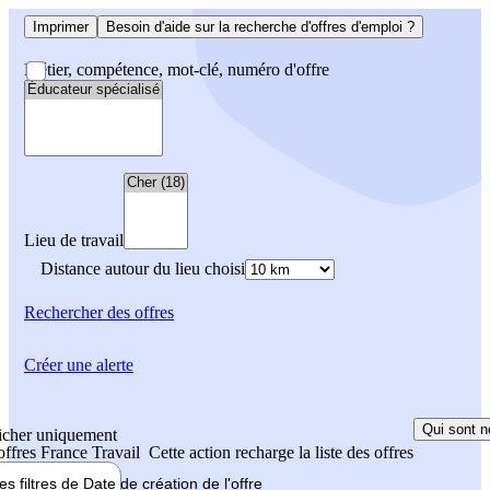
Imprimer
Besoin d'aide sur la recherche d'offres d'emploi ?
Métier, compétence, mot-clé, numéro d'offre
Lieu de travail
Distance autour du lieu choisi
Rechercher
des offres
Créer une alerte
Qui sont n
icher uniquement
 offres France Travail
Cette action recharge la liste des offres
les filtres de
Date de création
de l'offre