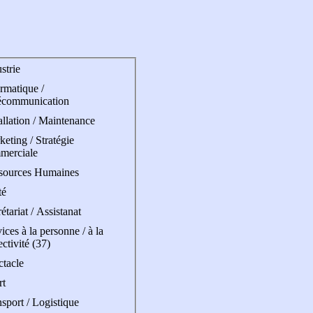
strie
rmatique /
écommunication
allation / Maintenance
eting / Stratégie
merciale
sources Humaines
té
étariat / Assistanat
ices à la personne / à la
ectivité (37)
ctacle
rt
sport / Logistique