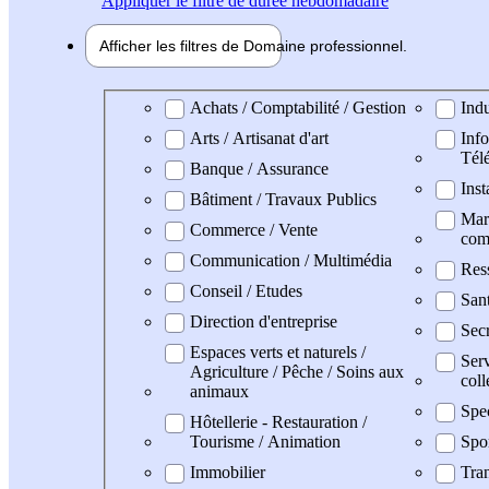
Appliquer
le filtre de durée hebdomadaire
Afficher les filtres de
Domaine pro
fessionnel
Domaine professionel
Achats / Comptabilité / Gestion
Indu
Arts / Artisanat d'art
Info
Tél
Banque / Assurance
Inst
Bâtiment / Travaux Publics
Mark
Commerce / Vente
com
Communication / Multimédia
Res
Conseil / Etudes
San
Direction d'entreprise
Secr
Espaces verts et naturels /
Serv
Agriculture / Pêche / Soins aux
coll
animaux
Spe
Hôtellerie - Restauration /
Tourisme / Animation
Spo
Immobilier
Tran