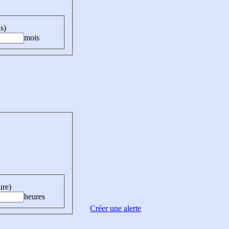
s)
mois
ure)
heures
Créer une alerte