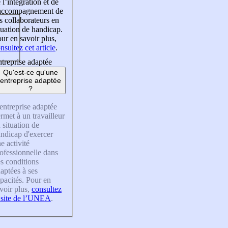
 l’intégration et de
’accompagnement de
s collaborateurs en
tuation de handicap.
ur en savoir plus,
nsultez cet article
.
treprise adaptée
Qu'est-ce qu'une
entreprise adaptée
?
entreprise adaptée
rmet à un travailleur
 situation de
ndicap d'exercer
e activité
ofessionnelle dans
s conditions
aptées à ses
pacités. Pour en
voir plus,
consultez
 site de l’UNEA
.