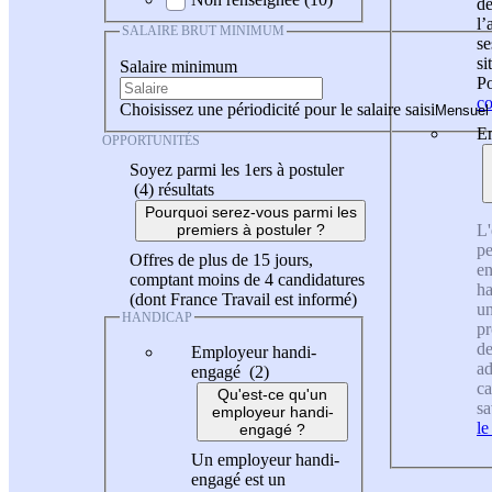
de
l
SALAIRE BRUT MINIMUM
se
si
Salaire minimum
Po
co
Choisissez une périodicité pour le salaire saisi
En
OPPORTUNITÉS
Soyez parmi les 1ers à postuler
(4)
résultats
Pourquoi serez-vous parmi les
L'
premiers à postuler ?
pe
Offres de plus de 15 jours,
en
comptant moins de 4 candidatures
ha
(dont France Travail est informé)
un
HANDICAP
pr
de
Employeur handi-
ad
engagé (2)
ca
Qu'est-ce qu'un
sa
employeur handi-
le
engagé ?
Un employeur handi-
engagé est un