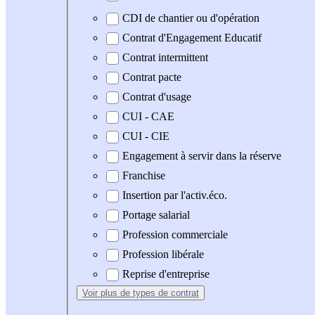
CDI de chantier ou d'opération
Contrat d'Engagement Educatif
Contrat intermittent
Contrat pacte
Contrat d'usage
CUI - CAE
CUI - CIE
Engagement à servir dans la réserve
Franchise
Insertion par l'activ.éco.
Portage salarial
Profession commerciale
Profession libérale
Reprise d'entreprise
Voir plus
de types de contrat