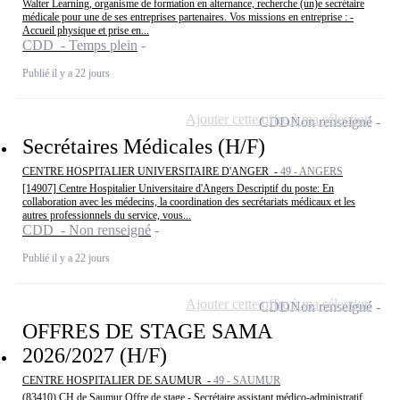
Walter Learning, organisme de formation en alternance, recherche (un)e secrétaire
médicale pour une de ses entreprises partenaires. Vos missions en entreprise : -
Accueil physique et prise en...
CDD - Temps plein
Publié il y a 22 jours
Ajouter cette offre à ma sélection
CDD
Non renseigné
Secrétaires Médicales (H/F)
CENTRE HOSPITALIER UNIVERSITAIRE D'ANGER -
49 - ANGERS
[14907] Centre Hospitalier Universitaire d'Angers Descriptif du poste: En
collaboration avec les médecins, la coordination des secrétariats médicaux et les
autres professionnels du service, vous...
CDD - Non renseigné
Publié il y a 22 jours
Ajouter cette offre à ma sélection
CDD
Non renseigné
OFFRES DE STAGE SAMA
2026/2027 (H/F)
CENTRE HOSPITALIER DE SAUMUR -
49 - SAUMUR
(83410) CH de Saumur Offre de stage - Secrétaire assistant médico-administratif