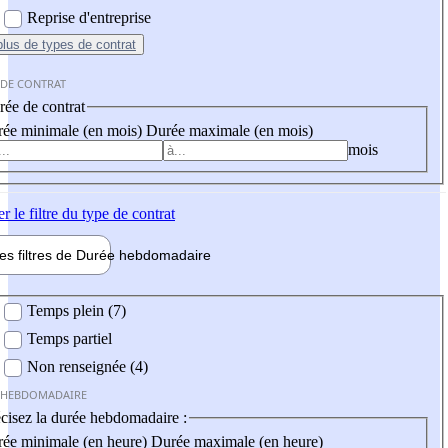
Reprise d'entreprise
plus
de types de contrat
 DE CONTRAT
ée de contrat
ée minimale (en mois)
Durée maximale (en mois)
mois
er
le filtre du type de contrat
les filtres de
Durée hebdo
madaire
 hebdomadaire
Temps plein (7)
Temps partiel
Non renseignée (4)
 HEBDOMADAIRE
cisez la durée hebdomadaire :
ée minimale (en heure)
Durée maximale (en heure)