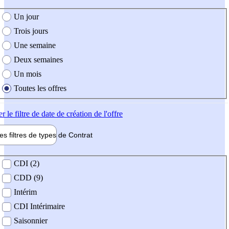
e création de l'offre
Un jour
Trois jours
Une semaine
Deux semaines
Un mois
Toutes les offres
er
le filtre de date de création de l'offre
les filtres de types de
Contrat
de contrat
CDI (2)
CDD (9)
Intérim
CDI Intérimaire
Saisonnier