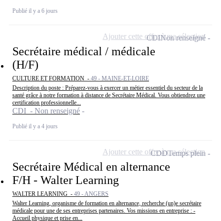
Publié il y a 6 jours
Ajouter cette offre à ma sélection
CDI
Non renseigné
Secrétaire médical / médicale
(H/F)
CULTURE ET FORMATION -
49 - MAINE-ET-LOIRE
Description du poste : Préparez-vous à exercer un métier essentiel du secteur de la
santé grâce à notre formation à distance de Secrétaire Médical. Vous obtiendrez une
certification professionnelle...
CDI - Non renseigné
Publié il y a 4 jours
Ajouter cette offre à ma sélection
CDD
Temps plein
Secrétaire Médical en alternance
F/H - Walter Learning
WALTER LEARNING -
49 - ANGERS
Walter Learning, organisme de formation en alternance, recherche (un)e secrétaire
médicale pour une de ses entreprises partenaires. Vos missions en entreprise : -
Accueil physique et prise en...