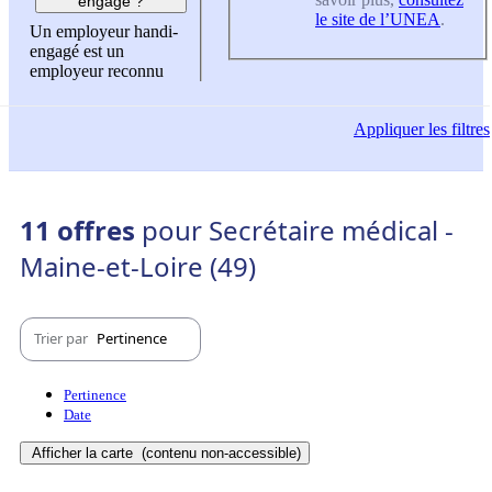
engagé ?
le site de l’UNEA
.
Un employeur handi-
engagé est un
employeur reconnu
Appliquer
les filtres
11 offres
pour Secrétaire médical -
Maine-et-Loire (49)
Trier par
Pertinence
Pertinence
Date
Afficher la carte
(contenu non-accessible)