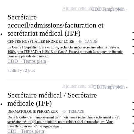
Ajouter cette offre à ma sélection
CDD
Temps plein
Secrétaire
accueil/admissions/facturation et
secrétariat médical (H/F)
CENTRE HOSPITALIER ERDRE ET LOIRE -
49 - CANDÉ
Le Centre Hospitalier Erdre et Loire, recherche un(e) secrétaire administrative à
100% pour l'EHPAD et le SMR de Candé. Poste à pourvoir à compter de fin août
pour une période de 3 mois...
CDD - Temps plein
Publié il y a 2 jours
Ajouter cette offre à ma sélection
CDI
Temps plein
Secrétaire médical / Secrétaire
médicale (H/F)
DERMATOLOGIE PERREYEUX -
49 - TRELAZE
Dans le cadre d'un remplacement de 7 mois, nous recherchons activement un(e)
secrétaire médical(e) pour rejoindre notre cabinet de 4 dermatologues. Vous
travaillerez au sein d'une équipe déjà...
CDI - Temps plein