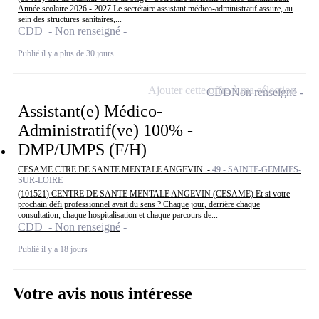
Année scolaire 2026 - 2027 Le secrétaire assistant médico-administratif assure, au
sein des structures sanitaires,...
CDD - Non renseigné
Publié il y a plus de 30 jours
Ajouter cette offre à ma sélection
CDD
Non renseigné
Assistant(e) Médico-
Administratif(ve) 100% -
DMP/UMPS (F/H)
CESAME CTRE DE SANTE MENTALE ANGEVIN -
49 - SAINTE-GEMMES-
SUR-LOIRE
(101521) CENTRE DE SANTE MENTALE ANGEVIN (CESAME) Et si votre
prochain défi professionnel avait du sens ? Chaque jour, derrière chaque
consultation, chaque hospitalisation et chaque parcours de...
CDD - Non renseigné
Publié il y a 18 jours
Votre avis nous intéresse