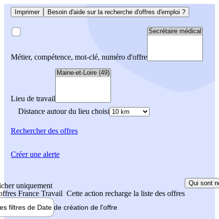
Imprimer
Besoin d'aide sur la recherche d'offres d'emploi ?
Métier, compétence, mot-clé, numéro d'offre
Lieu de travail
Distance autour du lieu choisi
Rechercher
des offres
Créer une alerte
Qui sont n
icher uniquement
 offres France Travail
Cette action recharge la liste des offres
les filtres de
Date de création
de l'offre