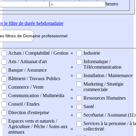
heures
er
le filtre de durée hebdomadaire
les filtres de
Domaine pro
fessionnel
ne professionel
Achats / Comptabilité / Gestion
Industrie
Arts / Artisanat d'art
Informatique /
Télécommunication
Banque / Assurance
Installation / Maintenance
Bâtiment / Travaux Publics
Marketing / Stratégie
Commerce / Vente
commerciale
Communication / Multimédia
Ressources Humaines
Conseil / Etudes
Santé
Direction d'entreprise
Secrétariat / Assistanat (11)
Espaces verts et naturels /
Services à la personne / à l
Agriculture / Pêche / Soins aux
collectivité
animaux