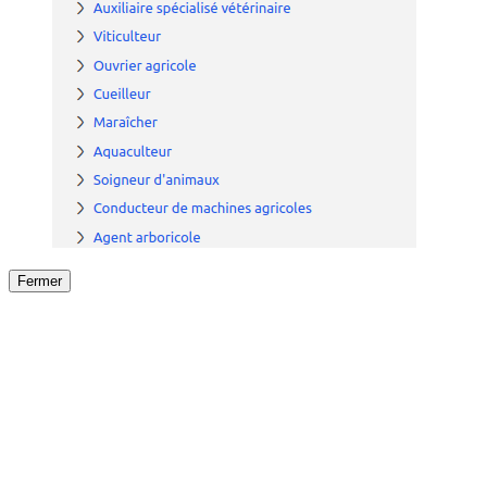
Fermer
Fermer
le détail de l'offre
/
Offre
sur
Offre précéden