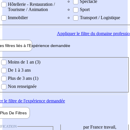
Spectacle
Hôtellerie - Restauration /
Tourisme / Animation
Sport
Immobilier
Transport / Logistique
Appliquer
le filtre du domaine professi
es filtres liés à l'
Expérience
demandée
ience demandée
Moins de 1 an (3)
De 1 à 3 ans
Plus de 3 ans (1)
Non renseignée
er
le filtre de l'expérience demandée
Plus De
Filtres
IFICATION
par France travail,