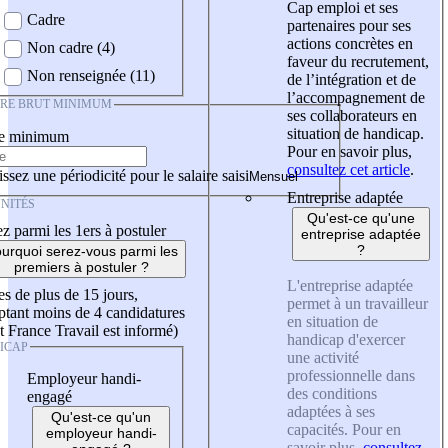
Cap emploi et ses
Cadre
partenaires pour ses
actions concrètes en
Non cadre (4)
faveur du recrutement,
Non renseignée (11)
de l’intégration et de
l’accompagnement de
IRE BRUT MINIMUM
ses collaborateurs en
situation de handicap.
re minimum
Pour en savoir plus,
consultez cet article
.
ssez une périodicité pour le salaire saisi
Entreprise adaptée
NITÉS
Qu'est-ce qu'une
z parmi les 1ers à postuler
entreprise adaptée
?
urquoi serez-vous parmi les
premiers à postuler ?
L'entreprise adaptée
es de plus de 15 jours,
permet à un travailleur
tant moins de 4 candidatures
en situation de
t France Travail est informé)
handicap d'exercer
ICAP
une activité
professionnelle dans
Employeur handi-
des conditions
engagé
adaptées à ses
Qu'est-ce qu'un
capacités. Pour en
employeur handi-
savoir plus,
consultez