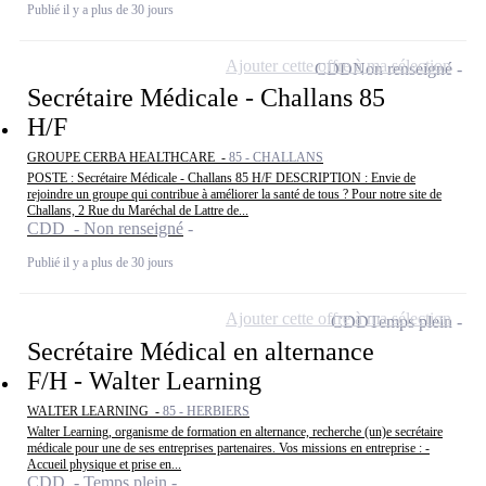
Publié il y a plus de 30 jours
Ajouter cette offre à ma sélection
CDD
Non renseigné
Secrétaire Médicale - Challans 85
H/F
GROUPE CERBA HEALTHCARE -
85 - CHALLANS
POSTE : Secrétaire Médicale - Challans 85 H/F DESCRIPTION : Envie de
rejoindre un groupe qui contribue à améliorer la santé de tous ? Pour notre site de
Challans, 2 Rue du Maréchal de Lattre de...
CDD - Non renseigné
Publié il y a plus de 30 jours
Ajouter cette offre à ma sélection
CDD
Temps plein
Secrétaire Médical en alternance
F/H - Walter Learning
WALTER LEARNING -
85 - HERBIERS
Walter Learning, organisme de formation en alternance, recherche (un)e secrétaire
médicale pour une de ses entreprises partenaires. Vos missions en entreprise : -
Accueil physique et prise en...
CDD - Temps plein