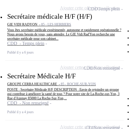
Ajouter cette offre à ma sélection
CDD
Temps plein
Secrétaire médicale H/F (H/F)
GIE VIDI RADYON -
85 - LES HERBIERS
Vous êtes secrétaire médicale expérimentée, autonome et rapidement opérationnelle ?
Nous avons besoin de vous, sans attendre. Le GIE Vidi Rad'Yon recherche une
secrétaire médicale pour son cabinet...
CDD - Temps plein
Publié il y a 6 jours
Ajouter cette offre à ma sélection
CDD
Non renseigné
Secrétaire Médicale H/F
GROUPE CERBA HEALTHCARE -
85 - ROCHE-SUR-YON
POSTE : Secrétaire Médicale H/F DESCRIPTION : Envie de rejoindre un groupe
qui contribue à améliorer la santé de tous ? Pour notre site de La-Roche-sur-Yon, 3
Rue d'Aizenay 85000 La Roche-Sur-Yon,...
CDD - Non renseigné
Publié il y a 4 jours
Ajouter cette offre à ma sélection
CDI
Non renseigné