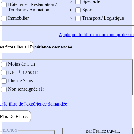
Spectacle
Hôtellerie - Restauration /
Tourisme / Animation
Sport
Immobilier
Transport / Logistique
Appliquer
le filtre du domaine professi
es filtres liés à l'
Expérience
demandée
ience demandée
Moins de 1 an
De 1 à 3 ans (1)
Plus de 3 ans
Non renseignée (1)
er
le filtre de l'expérience demandée
Plus De
Filtres
IFICATION
par France travail,