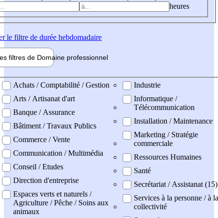
heures
er
le filtre de durée hebdomadaire
les filtres de
Domaine pro
fessionnel
ne professionel
Achats / Comptabilité / Gestion
Industrie
Arts / Artisanat d'art
Informatique /
Télécommunication
Banque / Assurance
Installation / Maintenance
Bâtiment / Travaux Publics
Marketing / Stratégie
Commerce / Vente
commerciale
Communication / Multimédia
Ressources Humaines
Conseil / Etudes
Santé
Direction d'entreprise
Secrétariat / Assistanat (15)
Espaces verts et naturels /
Services à la personne / à l
Agriculture / Pêche / Soins aux
collectivité
animaux