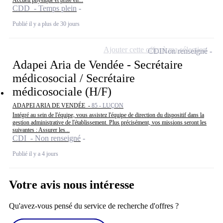
Accueil physique et prise en...
CDD - Temps plein
Publié il y a plus de 30 jours
Ajouter cette offre à ma sélection
CDI
Non renseigné
Adapei Aria de Vendée - Secrétaire
médicosocial / Secrétaire
médicosociale (H/F)
ADAPEI ARIA DE VENDÉE -
85 - LUÇON
Intégré au sein de l'équipe, vous assistez l'équipe de direction du dispositif dans la
gestion administrative de l'établissement. Plus précisément, vos missions seront les
suivantes : Assurer les...
CDI - Non renseigné
Publié il y a 4 jours
Votre avis nous intéresse
Qu'avez-vous pensé du service de recherche d'offres ?