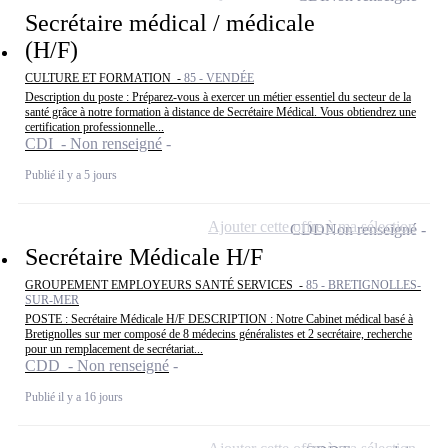
Secrétaire médical / médicale
(H/F)
CULTURE ET FORMATION -
85 - VENDÉE
Description du poste : Préparez-vous à exercer un métier essentiel du secteur de la
santé grâce à notre formation à distance de Secrétaire Médical. Vous obtiendrez une
certification professionnelle...
CDI - Non renseigné
Publié il y a 5 jours
Ajouter cette offre à ma sélection
CDD
Non renseigné
Secrétaire Médicale H/F
GROUPEMENT EMPLOYEURS SANTÉ SERVICES -
85 - BRETIGNOLLES-
SUR-MER
POSTE : Secrétaire Médicale H/F DESCRIPTION : Notre Cabinet médical basé à
Bretignolles sur mer composé de 8 médecins généralistes et 2 secrétaire, recherche
pour un remplacement de secrétariat...
CDD - Non renseigné
Publié il y a 16 jours