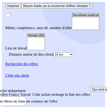
Imprimer
Besoin d'aide sur la recherche d'offres d'emploi ?
Métier, compétence, mot-clé, numéro d'offre
Lieu de travail
Distance autour du lieu choisi
Rechercher
des offres
Créer une alerte
Qui sont n
icher uniquement
 offres France Travail
Cette action recharge la liste des offres
les filtres de
Date de création
de l'offre