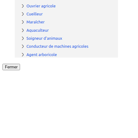
Fermer
Fermer
le détail de l'offre
/
Offre
sur
Offre précéden