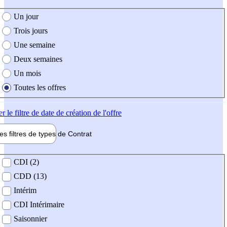
e création de l'offre
Un jour
Trois jours
Une semaine
Deux semaines
Un mois
Toutes les offres
er
le filtre de date de création de l'offre
les filtres de types de
Contrat
de contrat
CDI (2)
CDD (13)
Intérim
CDI Intérimaire
Saisonnier