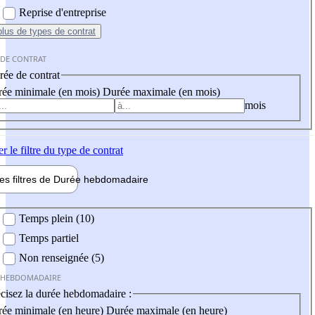
Reprise d'entreprise
plus
de types de contrat
 DE CONTRAT
ée de contrat
ée minimale (en mois)
Durée maximale (en mois)
mois
er
le filtre du type de contrat
les filtres de
Durée hebdo
madaire
 hebdomadaire
Temps plein (10)
Temps partiel
Non renseignée (5)
 HEBDOMADAIRE
cisez la durée hebdomadaire :
ée minimale (en heure)
Durée maximale (en heure)