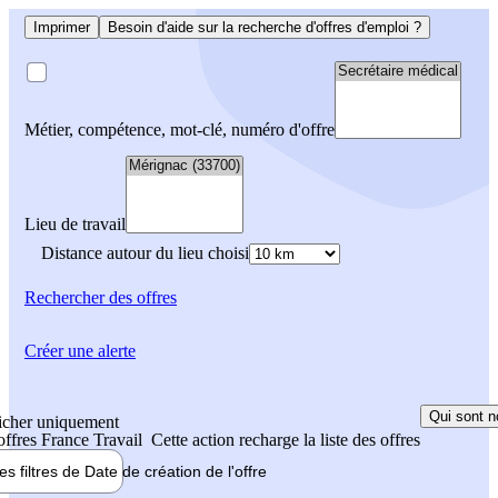
Imprimer
Besoin d'aide sur la recherche d'offres d'emploi ?
Métier, compétence, mot-clé, numéro d'offre
Lieu de travail
Distance autour du lieu choisi
Rechercher
des offres
Créer une alerte
Qui sont n
icher uniquement
 offres France Travail
Cette action recharge la liste des offres
les filtres de
Date de création
de l'offre