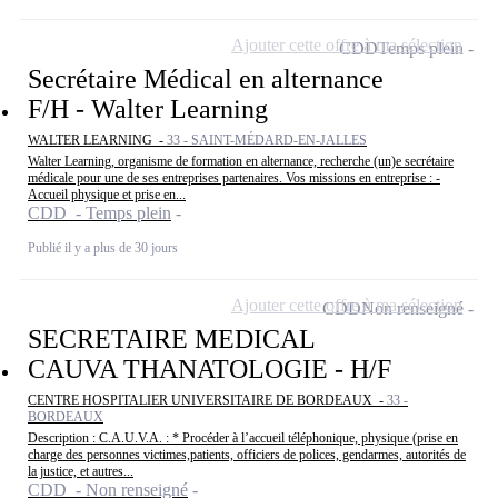
Ajouter cette offre à ma sélection
CDD
Temps plein
Secrétaire Médical en alternance
F/H - Walter Learning
WALTER LEARNING -
33 - SAINT-MÉDARD-EN-JALLES
Walter Learning, organisme de formation en alternance, recherche (un)e secrétaire
médicale pour une de ses entreprises partenaires. Vos missions en entreprise : -
Accueil physique et prise en...
CDD - Temps plein
Publié il y a plus de 30 jours
Ajouter cette offre à ma sélection
CDD
Non renseigné
SECRETAIRE MEDICAL
CAUVA THANATOLOGIE - H/F
CENTRE HOSPITALIER UNIVERSITAIRE DE BORDEAUX -
33 -
BORDEAUX
Description : C.A.U.V.A. : * Procéder à l’accueil téléphonique, physique (prise en
charge des personnes victimes,patients, officiers de polices, gendarmes, autorités de
la justice, et autres...
CDD - Non renseigné