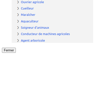
Fermer
Fermer
le détail de l'offre
/
Offre
sur
Offre précéden