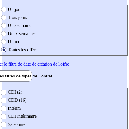
e création de l'offre
Un jour
Trois jours
Une semaine
Deux semaines
Un mois
Toutes les offres
er
le filtre de date de création de l'offre
les filtres de types de
Contrat
de contrat
CDI (2)
CDD (16)
Intérim
CDI Intérimaire
Saisonnier