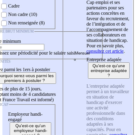
Cap emploi et ses
Cadre
partenaires pour ses
actions concrètes en
Non cadre (10)
faveur du recrutement,
Non renseignée (8)
de l’intégration et de
l’accompagnement de
IRE BRUT MINIMUM
ses collaborateurs en
situation de handicap.
re minimum
Pour en savoir plus,
consultez cet article
.
ssez une périodicité pour le salaire saisi
Entreprise adaptée
NITÉS
Qu'est-ce qu'une
z parmi les 1ers à postuler
entreprise adaptée
?
urquoi serez-vous parmi les
premiers à postuler ?
L'entreprise adaptée
es de plus de 15 jours,
permet à un travailleur
tant moins de 4 candidatures
en situation de
t France Travail est informé)
handicap d'exercer
ICAP
une activité
professionnelle dans
Employeur handi-
des conditions
engagé
adaptées à ses
Qu'est-ce qu'un
capacités. Pour en
employeur handi-
savoir plus,
consultez