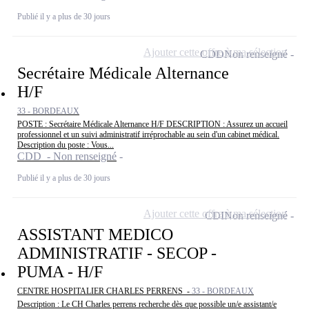
Publié il y a plus de 30 jours
Ajouter cette offre à ma sélection
CDD
Non renseigné
Secrétaire Médicale Alternance
H/F
33 - BORDEAUX
POSTE : Secrétaire Médicale Alternance H/F DESCRIPTION : Assurez un accueil
professionnel et un suivi administratif irréprochable au sein d'un cabinet médical.
Description du poste : Vous...
CDD - Non renseigné
Publié il y a plus de 30 jours
Ajouter cette offre à ma sélection
CDI
Non renseigné
ASSISTANT MEDICO
ADMINISTRATIF - SECOP -
PUMA - H/F
CENTRE HOSPITALIER CHARLES PERRENS -
33 - BORDEAUX
Description : Le CH Charles perrens recherche dès que possible un/e assistant/e