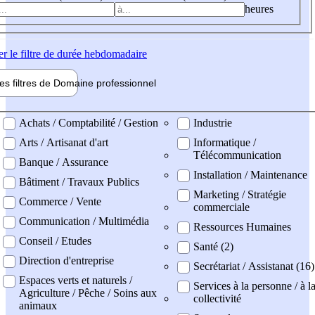
heures
er
le filtre de durée hebdomadaire
les filtres de
Domaine pro
fessionnel
ne professionel
Achats / Comptabilité / Gestion
Industrie
Arts / Artisanat d'art
Informatique /
Télécommunication
Banque / Assurance
Installation / Maintenance
Bâtiment / Travaux Publics
Marketing / Stratégie
Commerce / Vente
commerciale
Communication / Multimédia
Ressources Humaines
Conseil / Etudes
Santé (2)
Direction d'entreprise
Secrétariat / Assistanat (16)
Espaces verts et naturels /
Services à la personne / à l
Agriculture / Pêche / Soins aux
collectivité
animaux