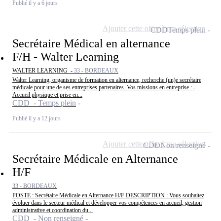
Publié il y a 6 jours
Ajouter cette offre à ma sélection
CDD
Temps plein
Secrétaire Médical en alternance
F/H - Walter Learning
WALTER LEARNING -
33 - BORDEAUX
Walter Learning, organisme de formation en alternance, recherche (un)e secrétaire
médicale pour une de ses entreprises partenaires. Vos missions en entreprise : -
Accueil physique et prise en...
CDD - Temps plein
Publié il y a 12 jours
Ajouter cette offre à ma sélection
CDD
Non renseigné
Secrétaire Médicale en Alternance
H/F
33 - BORDEAUX
POSTE : Secrétaire Médicale en Alternance H/F DESCRIPTION : Vous souhaitez
évoluer dans le secteur médical et développer vos compétences en accueil, gestion
administrative et coordination du...
CDD - Non renseigné