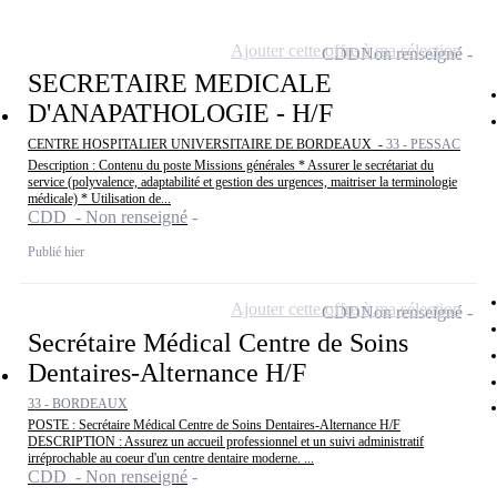
Ajouter cette offre à ma sélection
CDD
Non renseigné
SECRETAIRE MEDICALE
D'ANAPATHOLOGIE - H/F
CENTRE HOSPITALIER UNIVERSITAIRE DE BORDEAUX -
33 - PESSAC
Description : Contenu du poste Missions générales * Assurer le secrétariat du
service (polyvalence, adaptabilité et gestion des urgences, maitriser la terminologie
médicale) * Utilisation de...
CDD - Non renseigné
Publié hier
Ajouter cette offre à ma sélection
CDD
Non renseigné
Secrétaire Médical Centre de Soins
Dentaires-Alternance H/F
33 - BORDEAUX
POSTE : Secrétaire Médical Centre de Soins Dentaires-Alternance H/F
DESCRIPTION : Assurez un accueil professionnel et un suivi administratif
irréprochable au coeur d'un centre dentaire moderne. ...
CDD - Non renseigné