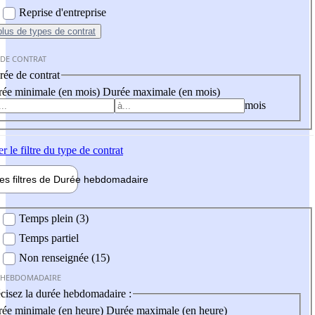
Reprise d'entreprise
plus
de types de contrat
 DE CONTRAT
ée de contrat
ée minimale (en mois)
Durée maximale (en mois)
mois
er
le filtre du type de contrat
les filtres de
Durée hebdo
madaire
 hebdomadaire
Temps plein (3)
Temps partiel
Non renseignée (15)
 HEBDOMADAIRE
cisez la durée hebdomadaire :
ée minimale (en heure)
Durée maximale (en heure)