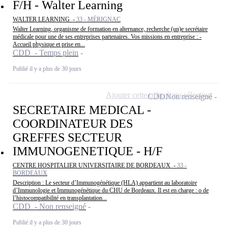
F/H - Walter Learning
WALTER LEARNING -
33 - MÉRIGNAC
Walter Learning, organisme de formation en alternance, recherche (un)e secrétaire
médicale pour une de ses entreprises partenaires. Vos missions en entreprise : -
Accueil physique et prise en...
CDD - Temps plein
Publié il y a plus de 30 jours
Ajouter cette offre à ma sélection
CDD
Non renseigné
SECRETAIRE MEDICAL -
COORDINATEUR DES
GREFFES SECTEUR
IMMUNOGENETIQUE - H/F
CENTRE HOSPITALIER UNIVERSITAIRE DE BORDEAUX -
33 -
BORDEAUX
Description : Le secteur d’Immunogénétique (HLA) appartient au laboratoire
d’Immunologie et Immunogénétique du CHU de Bordeaux. Il est en charge : o de
l’histocompatibilité en transplantation...
CDD - Non renseigné
Publié il y a plus de 30 jours