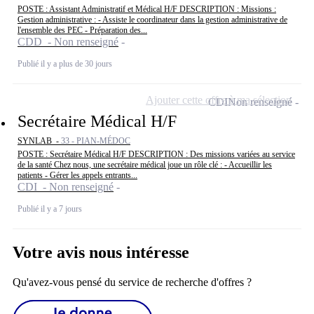
POSTE : Assistant Administratif et Médical H/F DESCRIPTION : Missions :
Gestion administrative : - Assiste le coordinateur dans la gestion administrative de
l'ensemble des PEC - Préparation des...
CDD - Non renseigné
Publié il y a plus de 30 jours
Ajouter cette offre à ma sélection
CDI
Non renseigné
Secrétaire Médical H/F
SYNLAB -
33 - PIAN-MÉDOC
POSTE : Secrétaire Médical H/F DESCRIPTION : Des missions variées au service
de la santé Chez nous, une secrétaire médical joue un rôle clé : - Accueillir les
patients - Gérer les appels entrants...
CDI - Non renseigné
Publié il y a 7 jours
Votre avis nous intéresse
Qu'avez-vous pensé du service de recherche d'offres ?