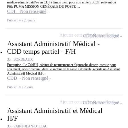
médico-administratif/ve en CDI à temps plein pour son unité SECOP relevant du
Pôle PUMA MISSION GÉNÉRALE DU POSTE :...
CDI - Non renseigné
Publié il y a 23 jours
Ajouter cette offre à ma sélection
CDD
Non renseigné
Assistant Administratif Médical -
CDD temps partiel - F/H
33 - BORDEAUX
Entreprise : Le CabRH, cabinet de recrutement et d'approche directe, recrute pour
son client, acteur reconnu dans le secteur de la santé à domicile, recrute un Assistant
Administratif Médical H/F...
CDD - Non renseigné
Publié il y a 2 jours
Ajouter cette offre à ma sélection
CDD
Non renseigné
Assistant Administratif et Médical
H/F
33 - SAINT-JEAN-D'ILLAC