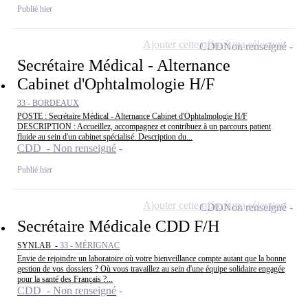
Publié hier
Ajouter cette offre à ma sélection
CDD
Non renseigné
Secrétaire Médical - Alternance
Cabinet d'Ophtalmologie H/F
33 - BORDEAUX
POSTE : Secrétaire Médical - Alternance Cabinet d'Ophtalmologie H/F
DESCRIPTION : Accueillez, accompagnez et contribuez à un parcours patient
fluide au sein d'un cabinet spécialisé. Description du...
CDD - Non renseigné
Publié hier
Ajouter cette offre à ma sélection
CDD
Non renseigné
Secrétaire Médicale CDD F/H
SYNLAB -
33 - MÉRIGNAC
Envie de rejoindre un laboratoire où votre bienveillance compte autant que la bonne
gestion de vos dossiers ? Où vous travaillez au sein d'une équipe solidaire engagée
pour la santé des Français ?...
CDD - Non renseigné