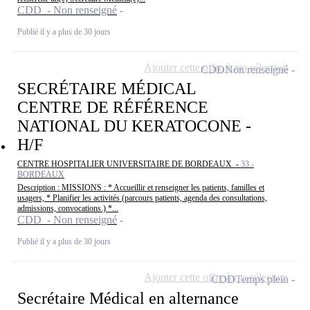
CDD - Non renseigné
Publié il y a plus de 30 jours
Ajouter cette offre à ma sélection
CDD
Non renseigné
SECRÉTAIRE MÉDICAL
CENTRE DE RÉFÉRENCE
NATIONAL DU KERATOCONE -
H/F
CENTRE HOSPITALIER UNIVERSITAIRE DE BORDEAUX -
33 -
BORDEAUX
Description : MISSIONS : * Accueillir et renseigner les patients, familles et
usagers, * Planifier les activités (parcours patients, agenda des consultations,
admissions, convocations.) *...
CDD - Non renseigné
Publié il y a plus de 30 jours
Ajouter cette offre à ma sélection
CDD
Temps plein
Secrétaire Médical en alternance