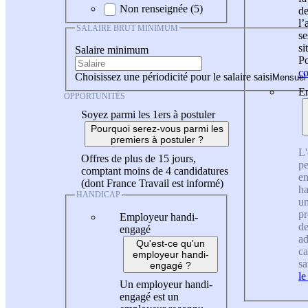
Non renseignée (5)
de
l
SALAIRE BRUT MINIMUM
se
si
Salaire minimum
Po
co
Choisissez une périodicité pour le salaire saisi
En
OPPORTUNITÉS
Soyez parmi les 1ers à postuler
Pourquoi serez-vous parmi les
premiers à postuler ?
L'
Offres de plus de 15 jours,
pe
comptant moins de 4 candidatures
en
(dont France Travail est informé)
ha
HANDICAP
un
pr
Employeur handi-
de
engagé
ad
Qu'est-ce qu'un
ca
employeur handi-
sa
engagé ?
le
Un employeur handi-
engagé est un