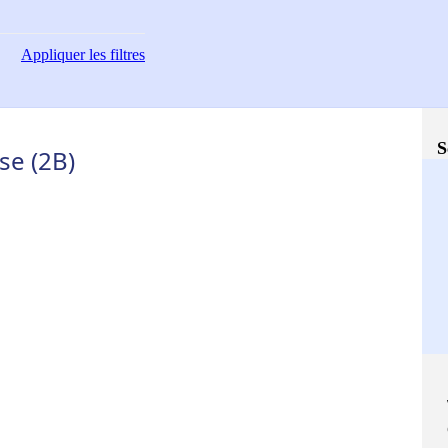
Appliquer
les filtres
S
se (2B)