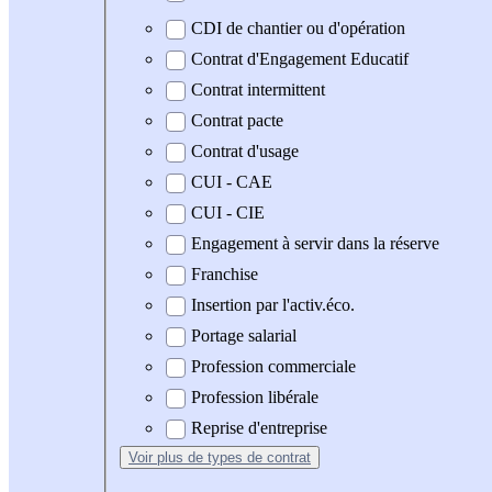
CDI de chantier ou d'opération
Contrat d'Engagement Educatif
Contrat intermittent
Contrat pacte
Contrat d'usage
CUI - CAE
CUI - CIE
Engagement à servir dans la réserve
Franchise
Insertion par l'activ.éco.
Portage salarial
Profession commerciale
Profession libérale
Reprise d'entreprise
Voir plus
de types de contrat