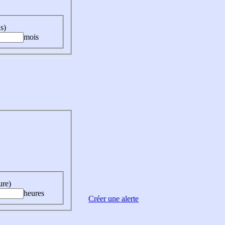
s)
mois
ure)
heures
Créer une alerte