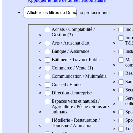
Appliquer
le filtre de durée hebdomadaire
Afficher les filtres de
Domaine pro
fessionnel
Domaine professionel
Achats / Comptabilité /
Indu
Gestion (3)
Info
Arts / Artisanat d'art
Tél
Banque / Assurance
Inst
Bâtiment / Travaux Publics
Mark
com
Commerce / Vente (1)
Res
Communication / Multimédia
San
Conseil / Etudes
Secr
Direction d'entreprise
Serv
Espaces verts et naturels /
coll
Agriculture / Pêche / Soins aux
animaux
Spe
Hôtellerie - Restauration /
Spo
Tourisme / Animation
Tran