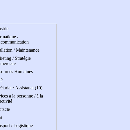
strie
rmatique /
écommunication
allation / Maintenance
eting / Stratégie
merciale
sources Humaines
té
étariat / Assistanat (10)
ices à la personne / à la
ectivité
ctacle
rt
sport / Logistique