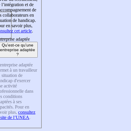
 l’intégration et de
’accompagnement de
s collaborateurs en
tuation de handicap.
ur en savoir plus,
nsultez cet article
.
treprise adaptée
Qu'est-ce qu'une
entreprise adaptée
?
entreprise adaptée
rmet à un travailleur
 situation de
ndicap d'exercer
e activité
ofessionnelle dans
s conditions
aptées à ses
pacités. Pour en
voir plus,
consultez
 site de l’UNEA
.