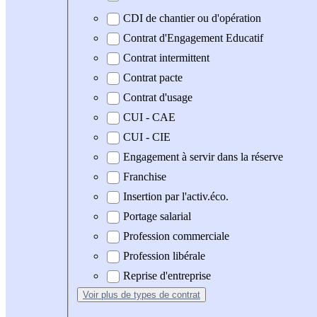
CDI de chantier ou d'opération
Contrat d'Engagement Educatif
Contrat intermittent
Contrat pacte
Contrat d'usage
CUI - CAE
CUI - CIE
Engagement à servir dans la réserve
Franchise
Insertion par l'activ.éco.
Portage salarial
Profession commerciale
Profession libérale
Reprise d'entreprise
Voir plus
de types de contrat