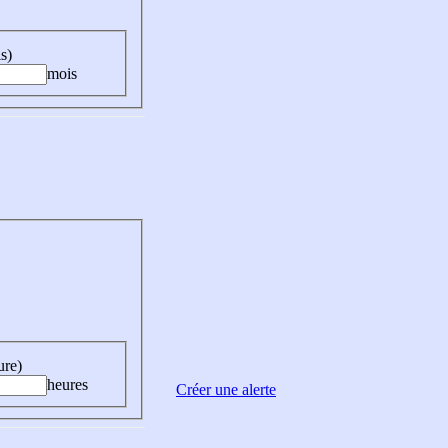
s)
mois
ure)
heures
Créer une alerte