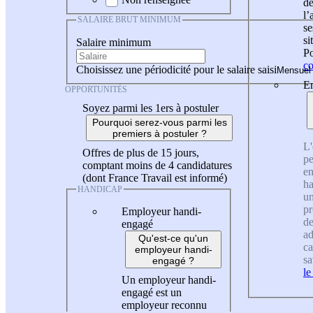
de
l
SALAIRE BRUT MINIMUM
se
si
Salaire minimum
Po
co
Choisissez une périodicité pour le salaire saisi
En
OPPORTUNITÉS
Soyez parmi les 1ers à postuler
Pourquoi serez-vous parmi les
premiers à postuler ?
L'
Offres de plus de 15 jours,
pe
comptant moins de 4 candidatures
en
(dont France Travail est informé)
ha
HANDICAP
un
pr
Employeur handi-
de
engagé
ad
Qu'est-ce qu'un
ca
employeur handi-
sa
engagé ?
le
Un employeur handi-
engagé est un
employeur reconnu