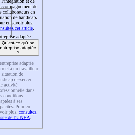
 l’intégration et de
’accompagnement de
s collaborateurs en
tuation de handicap.
ur en savoir plus,
nsultez cet article
.
treprise adaptée
Qu'est-ce qu'une
entreprise adaptée
?
entreprise adaptée
rmet à un travailleur
 situation de
ndicap d'exercer
e activité
ofessionnelle dans
s conditions
aptées à ses
pacités. Pour en
voir plus,
consultez
 site de l’UNEA
.