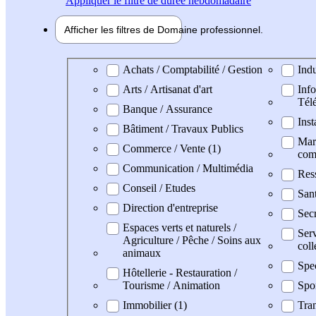
Appliquer
le filtre de durée hebdomadaire
Afficher les filtres de
Domaine pro
fessionnel
Domaine professionel
Achats / Comptabilité / Gestion
Indu
Arts / Artisanat d'art
Info
Tél
Banque / Assurance
Inst
Bâtiment / Travaux Publics
Mark
Commerce / Vente (1)
com
Communication / Multimédia
Res
Conseil / Etudes
San
Direction d'entreprise
Secr
Espaces verts et naturels /
Serv
Agriculture / Pêche / Soins aux
coll
animaux
Spe
Hôtellerie - Restauration /
Tourisme / Animation
Spo
Immobilier (1)
Tran