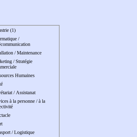
strie (1)
rmatique /
écommunication
allation / Maintenance
eting / Stratégie
merciale
sources Humaines
té
étariat / Assistanat
ices à la personne / à la
ectivité
ctacle
rt
sport / Logistique