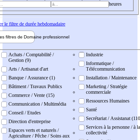
heures
er
le filtre de durée hebdomadaire
les filtres de
Domaine pro
fessionnel
ne professionel
Achats / Comptabilité /
Industrie
Gestion (9)
Informatique /
Arts / Artisanat d'art
Télécommunication
Banque / Assurance (1)
Installation / Maintenance
Bâtiment / Travaux Publics
Marketing / Stratégie
commerciale
Commerce / Vente (15)
Ressources Humaines
Communication / Multimédia
Santé
Conseil / Etudes
Secrétariat / Assistanat (11
Direction d'entreprise
Services à la personne / à l
Espaces verts et naturels /
collectivité
Agriculture / Pêche / Soins aux