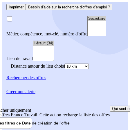
Imprimer
Besoin d'aide sur la recherche d'offres d'emploi ?
Métier, compétence, mot-clé, numéro d'offre
Lieu de travail
Distance autour du lieu choisi
Rechercher
des offres
Créer une alerte
Qui sont n
icher uniquement
 offres France Travail
Cette action recharge la liste des offres
les filtres de
Date de création
de l'offre