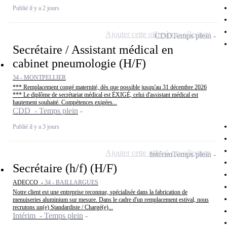
Publié il y a 2 jours
Ajouter cette offre à ma sélection
CDD
Temps plein
Secrétaire / Assistant médical en
cabinet pneumologie (H/F)
34 - MONTPELLIER
*** Remplacement congé maternité, dès que possible jusqu'au 31 décembre 2026
*** Le diplôme de secrétariat médical est ÉXIGÉ, celui d'assistant médical est
hautement souhaité. Compétences exigées...
CDD - Temps plein
Publié il y a 3 jours
Ajouter cette offre à ma sélection
Intérim
Temps plein
Secrétaire (h/f) (H/F)
ADECCO -
34 - BAILLARGUES
Notre client est une entreprise reconnue, spécialisée dans la fabrication de
menuiseries aluminium sur mesure. Dans le cadre d'un remplacement estival, nous
recrutons un(e) Standardiste / Chargé(e)...
Intérim - Temps plein