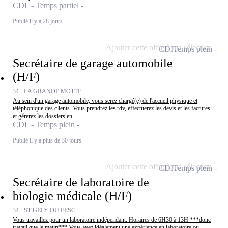
CDI - Temps partiel
Publié il y a 28 jours
Ajouter cette offre à ma sélection
CDI
Temps plein
Secrétaire de garage automobile
(H/F)
34 - LA GRANDE MOTTE
Au sein d'un garage automobile, vous serez chargé(e) de l'accueil physique et
téléphonique des clients. Vous prendrez les rdv, effectuerez les devis et les factures
et gérerez les dossiers en...
CDI - Temps plein
Publié il y a plus de 30 jours
Ajouter cette offre à ma sélection
CDI
Temps plein
Secrétaire de laboratoire de
biologie médicale (H/F)
34 - ST GELY DU FESC
Vous travaillez pour un laboratoire indépendant. Horaires de 6H30 à 13H ***donc
travail que le matin*** Vous avez idéalement une expérience en laboratoire ou