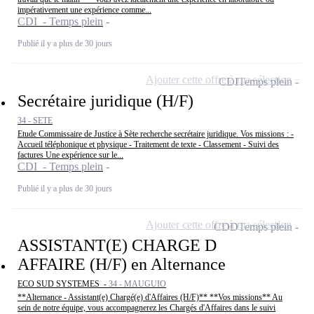
impérativement une expérience comme...
CDI - Temps plein
Publié il y a plus de 30 jours
Ajouter cette offre à ma sélection
CDI
Temps plein
Secrétaire juridique (H/F)
34 - SETE
Etude Commissaire de Justice à Sète recherche secrétaire juridique. Vos missions : -
Accueil téléphonique et physique - Traitement de texte - Classement - Suivi des
factures Une expérience sur le...
CDI - Temps plein
Publié il y a plus de 30 jours
Ajouter cette offre à ma sélection
CDD
Temps plein
ASSISTANT(E) CHARGE D
AFFAIRE (H/F) en Alternance
ECO SUD SYSTEMES -
34 - MAUGUIO
**Alternance - Assistant(e) Chargé(e) d'Affaires (H/F)** **Vos missions** Au
sein de notre équipe, vous accompagnerez les Chargés d'Affaires dans le suivi