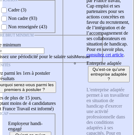
IFICATION
par France travail,
Cap emploi et ses
Cadre (3)
partenaires pour ses
actions concrètes en
Non cadre (93)
faveur du recrutement,
Non renseignée (43)
de l’intégration et de
l’accompagnement de
IRE BRUT MINIMUM
ses collaborateurs en
situation de handicap.
re minimum
Pour en savoir plus,
consultez cet article
.
ssez une périodicité pour le salaire saisi
Entreprise adaptée
NITÉS
Qu'est-ce qu'une
z parmi les 1ers à postuler
entreprise adaptée
résultats
?
urquoi serez-vous parmi les
L'entreprise adaptée
premiers à postuler ?
permet à un travailleur
es de plus de 15 jours,
en situation de
tant moins de 4 candidatures
handicap d'exercer
t France Travail est informé)
une activité
ICAP
professionnelle dans
des conditions
Employeur handi-
adaptées à ses
engagé
capacités. Pour en
Qu'est-ce qu'un