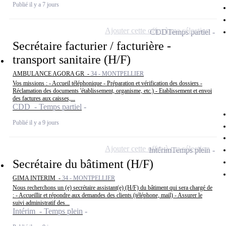
Publié il y a 7 jours
Ajouter cette offre à ma sélection
CDD
Temps partiel
Secrétaire facturier / facturière -
transport sanitaire (H/F)
AMBULANCE AGORA GR -
34 - MONTPELLIER
Vos missions : - Accueil téléphonique - Préparation et vérification des dossiers -
Réclamation des documents 'établissement, organisme, etc.) - Etablissement et envoi
des factures aux caisses,...
CDD - Temps partiel
Publié il y a 9 jours
Ajouter cette offre à ma sélection
Intérim
Temps plein
Secrétaire du bâtiment (H/F)
GIMA INTERIM -
34 - MONTPELLIER
Nous recherchons un (e) secrétaire assistant(e) (H/F) du bâtiment qui sera chargé de
: - Accueillir et répondre aux demandes des clients (téléphone, mail) - Assurer le
suivi administratif des...
Intérim - Temps plein