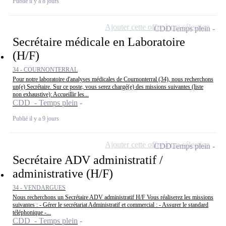
Publié il y a 8 jours
Ajouter cette offre à ma sélection
CDD
Temps plein
Secrétaire médicale en Laboratoire
(H/F)
34 - COURNONTERRAL
Pour notre laboratoire d'analyses médicales de Cournonterral (34), nous recherchons
un(e) Secrétaire. Sur ce poste, vous serez chargé(e) des missions suivantes (liste
non exhaustive): Accueillir les...
CDD - Temps plein
Publié il y a 9 jours
Ajouter cette offre à ma sélection
CDD
Temps plein
Secrétaire ADV administratif /
administrative (H/F)
34 - VENDARGUES
Nous recherchons un Secrétaire ADV administratif H/F Vous réaliserez les missions
suivantes : - Gérer le secrétariat Administratif et commercial : - Assurer le standard
téléphonique -...
CDD - Temps plein