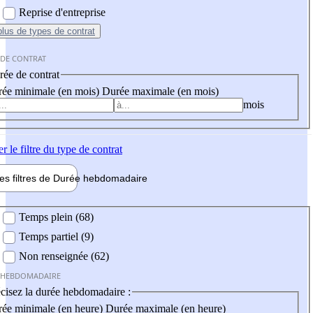
Reprise d'entreprise
plus
de types de contrat
 DE CONTRAT
ée de contrat
ée minimale (en mois)
Durée maximale (en mois)
mois
er
le filtre du type de contrat
les filtres de
Durée hebdo
madaire
 hebdomadaire
Temps plein (68)
Temps partiel (9)
Non renseignée (62)
 HEBDOMADAIRE
cisez la durée hebdomadaire :
ée minimale (en heure)
Durée maximale (en heure)