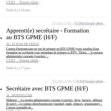
CDD - Temps plein
Publié il y a 14 jours
Ajouter cette offre à ma sélection
CDD
Temps plein
Apprenti(e) secrétaire - Formation
au BTS GPME (H/F)
34 - ST JEAN DE VEDAS
Contrat d'apprentissage en vue de préparer un BTS GPME (vous justifiez d'une
formation en secrétariat vous permettant de préparer ce BTS). Tâches : - La gestion
administrative courante (courriers,...
CDD - Temps plein
Publié il y a 17 jours
Ajouter cette offre à ma sélection
CDI
Temps plein
Secrétaire avec BTS GPME (H/F)
34 - MONTPELLIER
Maîtriser : - La gestion administrative courante (courriers, devis, factures, tableaux
de suivi). - Le contact client/fournisseur (standard, mails, relances, organisation). -
L'appui comptable de...