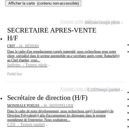
Afficher la carte
(contenu non-accessible)
Ajouter cette offre à ma sélection
Intérim
Temps plein
SECRETAIRE APRES-VENTE
H/F
CRIT -
34 - BÉZIERS
Dans le cadre d'un remplacement congés maternité, nous recherchons pour notre
client, spécialisé dans le secteur automobile un-e secrétaire après-vente. Rattaché(e)
au Chef d'atelier, vous...
Intérim - Temps plein
Publié hier
Ajouter cette offre à ma sélection
CDI
Temps partiel
Secrétaire de direction (H/F)
MONDIALE POELES -
34 - MONTPELLIER
Dans le cadre de notre développement, nous recherchons un(e) Assistant(e) de
Direction Polyvalent(e) afin d'accompagner les dirigeants dans la gestion
quotidienne de l'entreprise. Nous souhaitons...
CDI - Temps partiel