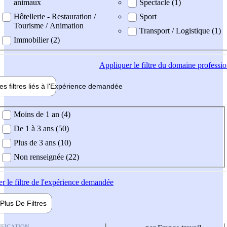
animaux
Spectacle (1)
Hôtellerie - Restauration /
Sport
Tourisme / Animation
Transport / Logistique (1)
Immobilier (2)
Appliquer
le filtre du domaine professi
es filtres liés à l'
Expérience
demandée
ience demandée
Moins de 1 an (4)
De 1 à 3 ans (50)
Plus de 3 ans (10)
Non renseignée (22)
er
le filtre de l'expérience demandée
Plus De
Filtres