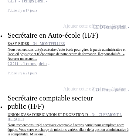
CDI - Temps plein
Publié il y a 17 jours
Ajouter cette offre à ma sélection
CDD
Temps plein
Secrétaire en Auto-école (H/F)
EASY RIDER -
34 - MONTPELLIER
Nous recherchons un(e)secrétaire d'auto école pour gérer la partie administrative et
l'accueil physique et téléphonique de notre centre de formation. Responsabilités : -
Assurer un accueil...
CDD - Temps plein
Publié il y a 21 jours
Ajouter cette offre à ma sélection
CDI
Temps partiel
Secrétaire comptable secteur
public (H/F)
UNION D'ASA D'IRRIGATION ET DE GESTION D -
34 - CLERMONT L
HERAULT
Nous recherchons un(e) secrétaire comptable à temps partiel pour compléter notre
équipe. Vous serez en charge de missions variées allant de la gestion administrative à
la comptabilité. Missions...