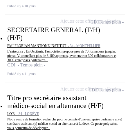
Publié il y a 10 jours
Ajouter cette offre à ma sélection
CDI
Temps plein
SECRETAIRE GENERAL (F/H)
(H/F)
FMI FLORIAN MANTIONE INSTITUT -
34 - MONTPELLIER
L'entreprise : En Occitanie, l'association propose près de 70 formations jusqu'au
niveau V, accueillant plus de 3 100 apprentis, avec environ 300 collaborateurs et
3000 entreprises partenaires...
CDI - Temps plein
Publié il y a 11 jours
Ajouter cette offre à ma sélection
CDD
Temps plein
Titre pro secrétaire assistant
médico-social en alternance (H/F)
LO'R -
34 - LODÈVE
Notre centre de formation recherche pour le compte d'une entreprise partenaire un(e)
secrétaire assistant (e) médico-social en alternance à Lodève. Ce poste polyvalent
vous permettra de développer...