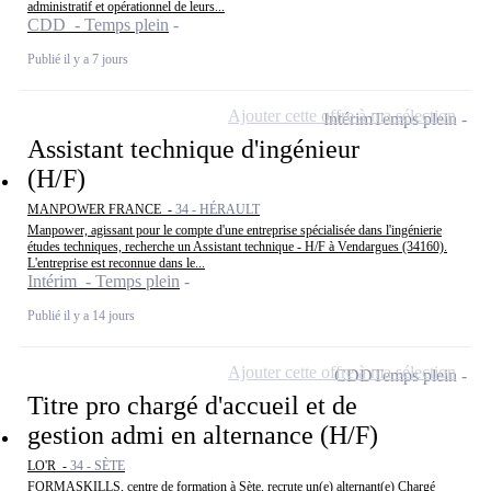
administratif et opérationnel de leurs...
CDD - Temps plein
Publié il y a 7 jours
Ajouter cette offre à ma sélection
Intérim
Temps plein
Assistant technique d'ingénieur
(H/F)
MANPOWER FRANCE -
34 - HÉRAULT
Manpower, agissant pour le compte d'une entreprise spécialisée dans l'ingénierie
études techniques, recherche un Assistant technique - H/F à Vendargues (34160).
L'entreprise est reconnue dans le...
Intérim - Temps plein
Publié il y a 14 jours
Ajouter cette offre à ma sélection
CDD
Temps plein
Titre pro chargé d'accueil et de
gestion admi en alternance (H/F)
LO'R -
34 - SÈTE
FORMASKILLS, centre de formation à Sète, recrute un(e) alternant(e) Chargé