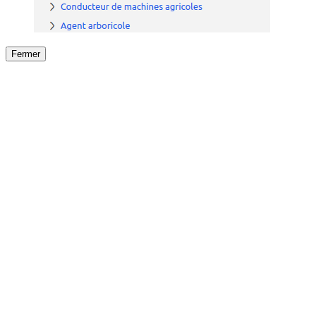
Fermer
Fermer
le détail de l'offre
/
Offre
sur
Offre précéden