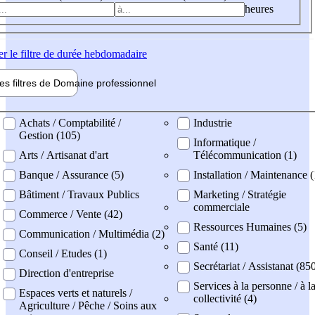
heures
er
le filtre de durée hebdomadaire
les filtres de
Domaine pro
fessionnel
ne professionel
Achats / Comptabilité /
Industrie
Gestion (105)
Informatique /
Arts / Artisanat d'art
Télécommunication (1)
Banque / Assurance (5)
Installation / Maintenance (
Bâtiment / Travaux Publics
Marketing / Stratégie
commerciale
Commerce / Vente (42)
Ressources Humaines (5)
Communication / Multimédia (2)
Santé (11)
Conseil / Etudes (1)
Secrétariat / Assistanat (85
Direction d'entreprise
Services à la personne / à l
Espaces verts et naturels /
collectivité (4)
Agriculture / Pêche / Soins aux