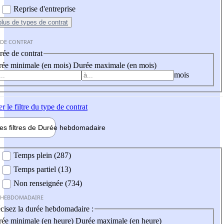
Reprise d'entreprise
plus
de types de contrat
 DE CONTRAT
ée de contrat
ée minimale (en mois)
Durée maximale (en mois)
mois
er
le filtre du type de contrat
les filtres de
Durée hebdo
madaire
 hebdomadaire
Temps plein (287)
Temps partiel (13)
Non renseignée (734)
 HEBDOMADAIRE
cisez la durée hebdomadaire :
ée minimale (en heure)
Durée maximale (en heure)