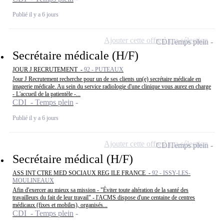
Publié il y a 6 jours
Ajouter cette offre à ma sélection
CDI
Temps plein
Secrétaire médicale (H/F)
JOUR J RECRUTEMENT -
92 - PUTEAUX
Jour J Recrutement recherche pour un de ses clients un(e) secrétaire médicale en
imagerie médicale. Au sein du service radiologie d'une clinique vous aurez en charge
- L'accueil de la patientèle -...
CDI - Temps plein
Publié il y a 6 jours
Ajouter cette offre à ma sélection
CDI
Temps plein
Secrétaire médical (H/F)
ASS INT CTRE MED SOCIAUX REG ILE FRANCE -
92 - ISSY-LES-
MOULINEAUX
Afin d'exercer au mieux sa mission - "Éviter toute altération de la santé des
travailleurs du fait de leur travail" - l'ACMS dispose d'une centaine de centres
médicaux (fixes et mobiles), organisés...
CDI - Temps plein