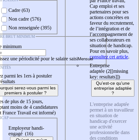
IFICATION
par France travail,
Cap emploi et ses
Cadre (63)
partenaires pour ses
actions concrètes en
Non cadre (576)
faveur du recrutement,
Non renseignée (395)
de l’intégration et de
l’accompagnement de
IRE BRUT MINIMUM
ses collaborateurs en
situation de handicap.
re minimum
Pour en savoir plus,
consultez cet article
.
ssez une périodicité pour le salaire saisi
Entreprise
NITÉS
adaptée (2
[[missing
z parmi les 1ers à postuler
key: resultats]]
)
résultats
Qu'est-ce qu'une
urquoi serez-vous parmi les
entreprise adaptée
premiers à postuler ?
?
es de plus de 15 jours,
L'entreprise adaptée
tant moins de 4 candidatures
permet à un travailleur
t France Travail est informé)
en situation de
ICAP
handicap d'exercer
une activité
Employeur handi-
professionnelle dans
engagé (16)
des conditions
Qu'est-ce qu'un