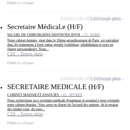
Publié il y a 6 jours
Ajouter cette offre à ma sélection
CDI
Temps plein
Secretaire Médical.e (H/F)
SELARL DE CHIRURGIENS-DENTISTES IDVH -
75 - PARIS
Notre cabinet dentaire, situé dans le 16ème arrondissement de Paris, est spécialisé
dans les traitements à forte valeur ajoutée (esthétique, réhabilitation et prise en
charge personnalisée). Nous...
CDI - Temps plein
Publié il y a 8 jours
Ajouter cette offre à ma sélection
CDI
Temps plein
SECRETAIRE MEDICALE (H/F)
CABINET MADAR ET ASSOCIES -
92 - SEVRES
Nous recherchons un.e secrétaire médicale dynamique et organisé.e pour rejoindre
notre cabinet dentaire. Vous serez en charge de l'accueil des patients, de la gestion
des rendez-vous, du suivi...
CDI - Temps plein
Publié il y a 8 jours