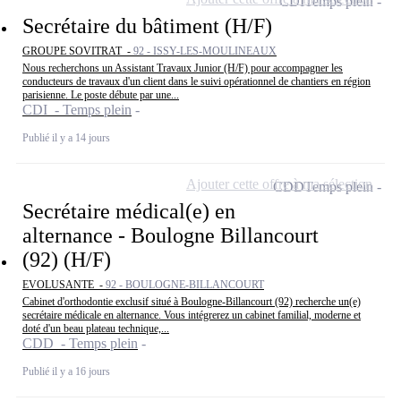
CDI
Temps plein
Secrétaire du bâtiment (H/F)
GROUPE SOVITRAT -
92 - ISSY-LES-MOULINEAUX
Nous recherchons un Assistant Travaux Junior (H/F) pour accompagner les
conducteurs de travaux d'un client dans le suivi opérationnel de chantiers en région
parisienne. Le poste débute par une...
CDI - Temps plein
Publié il y a 14 jours
Ajouter cette offre à ma sélection
CDD
Temps plein
Secrétaire médical(e) en
alternance - Boulogne Billancourt
(92) (H/F)
EVOLUSANTE -
92 - BOULOGNE-BILLANCOURT
Cabinet d'orthodontie exclusif situé à Boulogne-Billancourt (92) recherche un(e)
secrétaire médicale en alternance. Vous intégrerez un cabinet familial, moderne et
doté d'un beau plateau technique,...
CDD - Temps plein
Publié il y a 16 jours