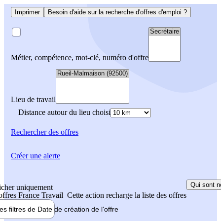
Imprimer
Besoin d'aide sur la recherche d'offres d'emploi ?
Métier, compétence, mot-clé, numéro d'offre
Lieu de travail
Distance autour du lieu choisi
Rechercher
des offres
Créer une alerte
Qui sont n
icher uniquement
 offres France Travail
Cette action recharge la liste des offres
les filtres de
Date de création
de l'offre