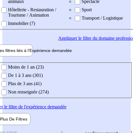
animaux
Spectacle
Hôtellerie - Restauration /
Sport
Tourisme / Animation
Transport / Logistique
Immobilier (7)
Appliquer
le filtre du domaine professi
es filtres liés à l'
Expérience
demandée
ience demandée
Moins de 1 an (23)
De 1 à 3 ans (301)
Plus de 3 ans (41)
Non renseignée (274)
er
le filtre de l'expérience demandée
Plus De
Filtres