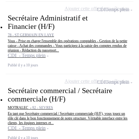
Ajouter cette offre à ma sélection
CDI
Temps plein
Secrétaire Administratif et
Financier (H/F)
78 - ST GERMAIN EN LAYE
Vous - Prise en charge l'ensemble des opérations comptables - Gestion de la petite
caisse - Achat des commandes - Vous participez à la saisie des comptes rendus de
réunion - Rédaction du passeport...
CDI - Temps plein
Publié il y a 10 jours
Ajouter cette offre à ma sélection
CDI
Temps plein
Secrétaire commercial / Secrétaire
commerciale (H/F)
MOTRALEC -
92 - SEVRES
En tant que Secrétaire commercial / Secrétaire commerciale (H/F), vous jouez un
rôle clé dans le bon fonctionnement de notre structure. Véritable interface entre les
clients, les équipes internes et...
CDI - Temps plein
Publié il y a 10 jours