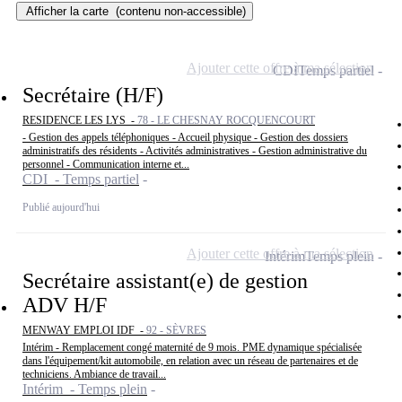
Afficher la carte
(contenu non-accessible)
Ajouter cette offre à ma sélection
CDI
Temps partiel
Secrétaire (H/F)
RESIDENCE LES LYS -
78 - LE CHESNAY ROCQUENCOURT
- Gestion des appels téléphoniques - Accueil physique - Gestion des dossiers
administratifs des résidents - Activités administratives - Gestion administrative du
personnel - Communication interne et...
CDI - Temps partiel
Publié aujourd'hui
Ajouter cette offre à ma sélection
Intérim
Temps plein
Secrétaire assistant(e) de gestion
ADV H/F
MENWAY EMPLOI IDF -
92 - SÈVRES
Intérim - Remplacement congé maternité de 9 mois. PME dynamique spécialisée
dans l'équipement/kit automobile, en relation avec un réseau de partenaires et de
techniciens. Ambiance de travail...
Intérim - Temps plein