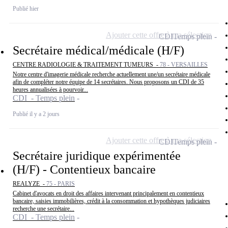
Publié hier
Ajouter cette offre à ma sélection
CDI
Temps plein
Secrétaire médical/médicale (H/F)
CENTRE RADIOLOGIE & TRAITEMENT TUMEURS -
78 - VERSAILLES
Notre centre d'imagerie médicale recherche actuellement une/un secrétaire médicale
afin de compléter notre équipe de 14 secrétaires. Nous proposons un CDI de 35
heures annualisées à pourvoir...
CDI - Temps plein
Publié il y a 2 jours
Ajouter cette offre à ma sélection
CDI
Temps plein
Secrétaire juridique expérimentée
(H/F) - Contentieux bancaire
REALYZE -
75 - PARIS
Cabinet d'avocats en droit des affaires intervenant principalement en contentieux
bancaire, saisies immobilières, crédit à la consommation et hypothèques judiciaires
recherche une secrétaire...
CDI - Temps plein