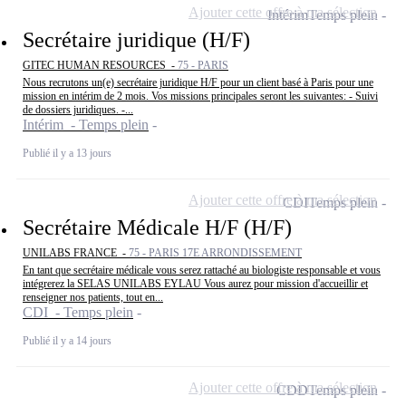
Ajouter cette offre à ma sélection
Intérim
Temps plein
Secrétaire juridique (H/F)
GITEC HUMAN RESOURCES -
75 - PARIS
Nous recrutons un(e) secrétaire juridique H/F pour un client basé à Paris pour une
mission en intérim de 2 mois. Vos missions principales seront les suivantes: - Suivi
de dossiers juridiques. -...
Intérim - Temps plein
Publié il y a 13 jours
Ajouter cette offre à ma sélection
CDI
Temps plein
Secrétaire Médicale H/F (H/F)
UNILABS FRANCE -
75 - PARIS 17E ARRONDISSEMENT
En tant que secrétaire médicale vous serez rattaché au biologiste responsable et vous
intégrerez la SELAS UNILABS EYLAU Vous aurez pour mission d'accueillir et
renseigner nos patients, tout en...
CDI - Temps plein
Publié il y a 14 jours
Ajouter cette offre à ma sélection
CDD
Temps plein