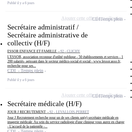
Publié il y a 6 jours
Ajouter cette offre à ma sélection
CDI
Temps plein
Secrétaire administratif /
Secrétaire administrative de
collectiv (H/F)
ESSOR ENFANCE ET FAMILLE -
92 - CLICHY
L'ESSOR, association reconnue d'utilité publique - 50 établissements et services - 1
200 salariés- agissant dans le secteur médico-social et social - www.lessor.asso.fr,
recherche pour ses...
CDI - Temps plein
Publié il y a 6 jours
Ajouter cette offre à ma sélection
CDI
Temps plein
Secrétaire médicale (H/F)
JOUR J RECRUTEMENT -
92 - LEVALLOIS-PERRET
Jour J Recrutement recherche pour un de ses clients un(e) secrétaire médicale en
imagerie médicale. Au sein du service radiologie d'une clinique vous aurez en charge
- L'accueil de la patientèle -...
CDI - Temps plein