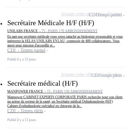
Ajouter cette offre à ma sélection
CDI
Temps partiel
Secrétaire Médicale H/F (H/F)
UNILABS FRANCE -
75 - PARIS 17E ARRONDISSEMENT
En tant que secrétaire médicale vous serez rattaché au biologiste responsable et vous
intégrerez la SELAS UNILABS EYLAU, composée de 400 collaborateurs. Vous
aurez pour mission d'accueillir et...
CDI - Temps partiel
Publié il y a 13 jours
Ajouter cette offre à ma sélection
CDI
Temps plein
Secrétaire médical (H/F)
MANPOWER FRANCE -
75 - PARIS 15E ARRONDISSEMENT
Manpower CABINET EXPERTS CORPORATE PARIS recherche pour son client,
un acteur du secteur de la santé, un Secrétaire médical Ophtalomologie (H/F)
Cabinet d'ophtalmologie spécialisé en chirurgie de la...
CDI - Temps plein
Publié il y a 13 jours