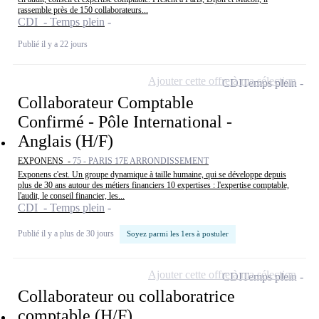
rassemble près de 150 collaborateurs...
CDI - Temps plein
Publié il y a 22 jours
Ajouter cette offre à ma sélection
CDI
Temps plein
Collaborateur Comptable
Confirmé - Pôle International -
Anglais (H/F)
EXPONENS -
75 - PARIS 17E ARRONDISSEMENT
Exponens c'est. Un groupe dynamique à taille humaine, qui se développe depuis
plus de 30 ans autour des métiers financiers 10 expertises : l'expertise comptable,
l'audit, le conseil financier, les...
CDI - Temps plein
Publié il y a plus de 30 jours
Soyez parmi les 1ers à postuler
Ajouter cette offre à ma sélection
CDI
Temps plein
Collaborateur ou collaboratrice
comptable (H/F)