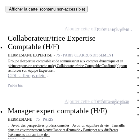
Afficher la carte
(contenu non-accessible)
Ajouter cette offre à ma sélection
CDI
Temps plein
Collaborateur/trice Expertise
Comptable (H/F)
HERMESIANE EXPERTISE -
75 - PARIS 8E ARRONDISSEMENT
Groupe d'expertise comptable et de commissariat aux comptes dynamique et en
pleine expansion recherche un(e) Collaborateur/trice Comptable Confirmé(e) pour
renforcer son équipe Expertise...
CDI - Temps plein
Publié hier
Ajouter cette offre à ma sélection
CDI
Temps plein
Manager expert comptable (H/F)
HERMESIANE -
75 - PARIS
: - Avoir des perspectives professionnelles - Avoir un équilibre de vie - Travailler
dans un environnement bienveillance et d'entraide - Participer aux différents
évènements tout au long de...