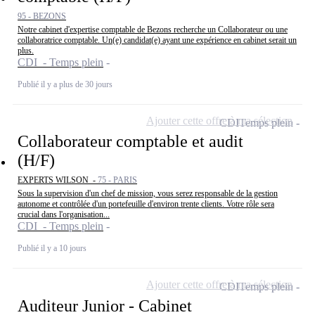
95 - BEZONS
Notre cabinet d'expertise comptable de Bezons recherche un Collaborateur ou une
collaboratrice comptable. Un(e) candidat(e) ayant une expérience en cabinet serait un
plus.
CDI - Temps plein
Publié il y a plus de 30 jours
Ajouter cette offre à ma sélection
CDI
Temps plein
Collaborateur comptable et audit
(H/F)
EXPERTS WILSON -
75 - PARIS
Sous la supervision d'un chef de mission, vous serez responsable de la gestion
autonome et contrôlée d'un portefeuille d'environ trente clients. Votre rôle sera
crucial dans l'organisation...
CDI - Temps plein
Publié il y a 10 jours
Ajouter cette offre à ma sélection
CDI
Temps plein
Auditeur Junior - Cabinet