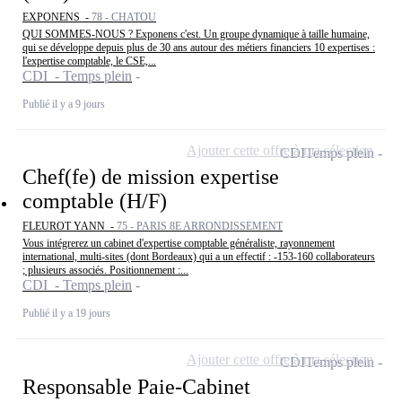
EXPONENS -
78 - CHATOU
QUI SOMMES-NOUS ? Exponens c'est. Un groupe dynamique à taille humaine,
qui se développe depuis plus de 30 ans autour des métiers financiers 10 expertises :
l'expertise comptable, le CSE,...
CDI - Temps plein
Publié il y a 9 jours
Ajouter cette offre à ma sélection
CDI
Temps plein
Chef(fe) de mission expertise
comptable (H/F)
FLEUROT YANN -
75 - PARIS 8E ARRONDISSEMENT
Vous intégrerez un cabinet d'expertise comptable généraliste, rayonnement
international, multi-sites (dont Bordeaux) qui a un effectif : -153-160 collaborateurs
; plusieurs associés. Positionnement :...
CDI - Temps plein
Publié il y a 19 jours
Ajouter cette offre à ma sélection
CDI
Temps plein
Responsable Paie-Cabinet