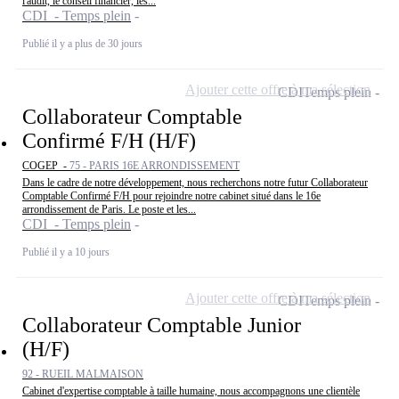
l'audit, le conseil financier, les...
CDI - Temps plein
Publié il y a plus de 30 jours
Ajouter cette offre à ma sélection
CDI
Temps plein
Collaborateur Comptable
Confirmé F/H (H/F)
COGEP -
75 - PARIS 16E ARRONDISSEMENT
Dans le cadre de notre développement, nous recherchons notre futur Collaborateur
Comptable Confirmé F/H pour rejoindre notre cabinet situé dans le 16e
arrondissement de Paris. Le poste et les...
CDI - Temps plein
Publié il y a 10 jours
Ajouter cette offre à ma sélection
CDI
Temps plein
Collaborateur Comptable Junior
(H/F)
92 - RUEIL MALMAISON
Cabinet d'expertise comptable à taille humaine, nous accompagnons une clientèle