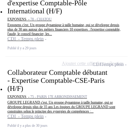
d'expertise Comptable-Pôle
International (H/F)
EXPONENS -
78 - CHATOU
Exponens c'est. Un groupe dynamique à taille humaine, qui se développe depuis
plus de 30 ans autour des métiers financiers 10 expertises : l'expertise comptable,
l'audit, le conseil financier, les...
CDI - Temps plein
Publié il y a 29 jours
Ajouter cette offre à ma sélection
CDI
Temps plein
Collaborateur Comptable débutant
- Expertise Comptable-CSE-Paris
(H/F)
EXPONENS -
75 - PARIS 17E ARRONDISSEMENT
GROUPE LEGRAND c'est. Un groupe dynamique à taille humaine, qui se
développe depuis plus de 35 ans Les équipes du GROUPE LEGRAND sont
construites selon le principe des synergies de compétences :...
CDI - Temps plein
Publié il y a plus de 30 jours