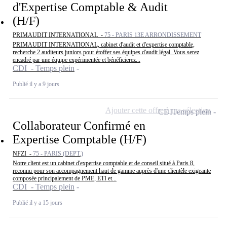
d'Expertise Comptable & Audit
(H/F)
PRIMAUDIT INTERNATIONAL -
75 - PARIS 13E ARRONDISSEMENT
PRIMAUDIT INTERNATIONAL, cabinet d'audit et d'expertise comptable,
recherche 2 auditeurs juniors pour étoffer ses équipes d'audit légal. Vous serez
encadré par une équipe expérimentée et bénéficierez...
CDI - Temps plein
Publié il y a 9 jours
Ajouter cette offre à ma sélection
CDI
Temps plein
Collaborateur Confirmé en
Expertise Comptable (H/F)
NFZI -
75 - PARIS (DEPT.)
Notre client est un cabinet d'expertise comptable et de conseil situé à Paris 8,
reconnu pour son accompagnement haut de gamme auprès d'une clientèle exigeante
composée principalement de PME, ETI et...
CDI - Temps plein
Publié il y a 15 jours