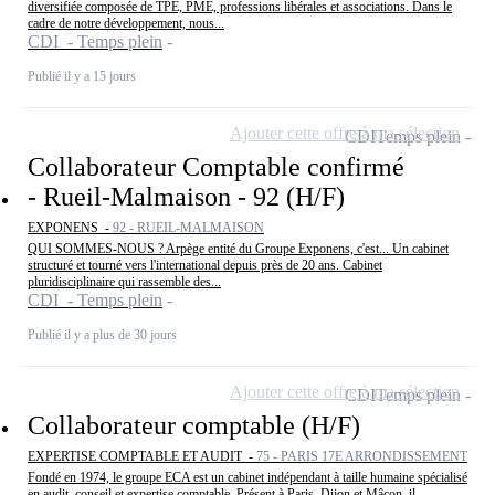
diversifiée composée de TPE, PME, professions libérales et associations. Dans le
cadre de notre développement, nous...
CDI - Temps plein
Publié il y a 15 jours
Ajouter cette offre à ma sélection
CDI
Temps plein
Collaborateur Comptable confirmé
- Rueil-Malmaison - 92 (H/F)
EXPONENS -
92 - RUEIL-MALMAISON
QUI SOMMES-NOUS ? Arpège entité du Groupe Exponens, c'est... Un cabinet
structuré et tourné vers l'international depuis près de 20 ans. Cabinet
pluridisciplinaire qui rassemble des...
CDI - Temps plein
Publié il y a plus de 30 jours
Ajouter cette offre à ma sélection
CDI
Temps plein
Collaborateur comptable (H/F)
EXPERTISE COMPTABLE ET AUDIT -
75 - PARIS 17E ARRONDISSEMENT
Fondé en 1974, le groupe ECA est un cabinet indépendant à taille humaine spécialisé
en audit, conseil et expertise comptable. Présent à Paris, Dijon et Mâcon, il