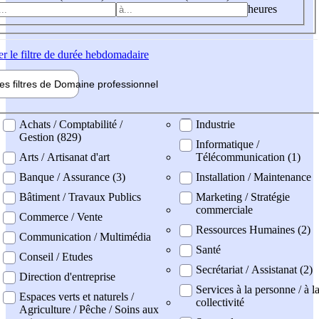
heures
er
le filtre de durée hebdomadaire
les filtres de
Domaine pro
fessionnel
ne professionel
Achats / Comptabilité /
Industrie
Gestion (829)
Informatique /
Arts / Artisanat d'art
Télécommunication (1)
Banque / Assurance (3)
Installation / Maintenance
Bâtiment / Travaux Publics
Marketing / Stratégie
commerciale
Commerce / Vente
Ressources Humaines (2)
Communication / Multimédia
Santé
Conseil / Etudes
Secrétariat / Assistanat (2)
Direction d'entreprise
Services à la personne / à l
Espaces verts et naturels /
collectivité
Agriculture / Pêche / Soins aux