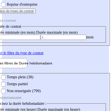
Reprise d'entreprise
plus
de types de contrat
 DE CONTRAT
ée de contrat
ée minimale (en mois)
Durée maximale (en mois)
mois
er
le filtre du type de contrat
les filtres de
Durée hebdo
madaire
 hebdomadaire
Temps plein (38)
Temps partiel
Non renseignée (799)
 HEBDOMADAIRE
cisez la durée hebdomadaire :
ée minimale (en heure)
Durée maximale (en heure)