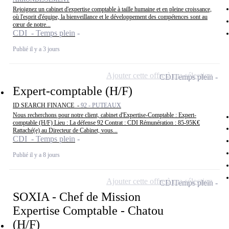
Rejoignez un cabinet d'expertise comptable à taille humaine et en pleine croissance,
où l'esprit d'équipe, la bienveillance et le développement des compétences sont au
cœur de notre...
CDI - Temps plein
Publié il y a 3 jours
Ajouter cette offre à ma sélection
CDI
Temps plein
Expert-comptable (H/F)
ID SEARCH FINANCE -
92 - PUTEAUX
Nous recherchons pour notre client, cabinet d'Expertise-Comptable : Expert-
comptable (H/F) Lieu : La défense 92 Contrat : CDI Rémunération : 85-95K€
Rattaché(e) au Directeur de Cabinet, vous...
CDI - Temps plein
Publié il y a 8 jours
Ajouter cette offre à ma sélection
CDI
Temps plein
SOXIA - Chef de Mission
Expertise Comptable - Chatou
(H/F)