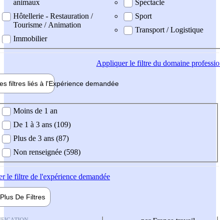
animaux
Spectacle
Hôtellerie - Restauration /
Sport
Tourisme / Animation
Transport / Logistique
Immobilier
Appliquer
le filtre du domaine professi
es filtres liés à l'
Expérience
demandée
ience demandée
Moins de 1 an
De 1 à 3 ans (109)
Plus de 3 ans (87)
Non renseignée (598)
er
le filtre de l'expérience demandée
Plus De
Filtres