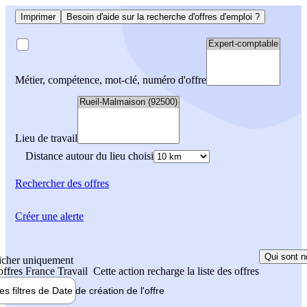
Imprimer
Besoin d'aide sur la recherche d'offres d'emploi ?
Métier, compétence, mot-clé, numéro d'offre
Lieu de travail
Distance autour du lieu choisi
Rechercher
des offres
Créer une alerte
Qui sont n
icher uniquement
 offres France Travail
Cette action recharge la liste des offres
les filtres de
Date de création
de l'offre