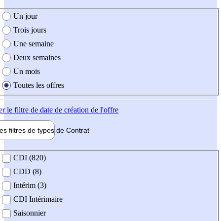
e création de l'offre
Un jour
Trois jours
Une semaine
Deux semaines
Un mois
Toutes les offres
er
le filtre de date de création de l'offre
les filtres de types de
Contrat
de contrat
CDI (820)
CDD (8)
Intérim (3)
CDI Intérimaire
Saisonnier