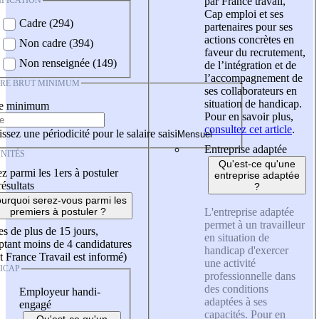
IFICATION
par France travail,
Cap emploi et ses
Cadre (294)
partenaires pour ses
actions concrètes en
Non cadre (394)
faveur du recrutement,
Non renseignée (149)
de l’intégration et de
l’accompagnement de
IRE BRUT MINIMUM
ses collaborateurs en
situation de handicap.
re minimum
Pour en savoir plus,
consultez cet article
.
ssez une périodicité pour le salaire saisi
Entreprise adaptée
NITÉS
Qu'est-ce qu'une
z parmi les 1ers à postuler
entreprise adaptée
résultats
?
urquoi serez-vous parmi les
L'entreprise adaptée
premiers à postuler ?
permet à un travailleur
es de plus de 15 jours,
en situation de
tant moins de 4 candidatures
handicap d'exercer
t France Travail est informé)
une activité
ICAP
professionnelle dans
des conditions
Employeur handi-
adaptées à ses
engagé
capacités. Pour en
Qu'est-ce qu'un