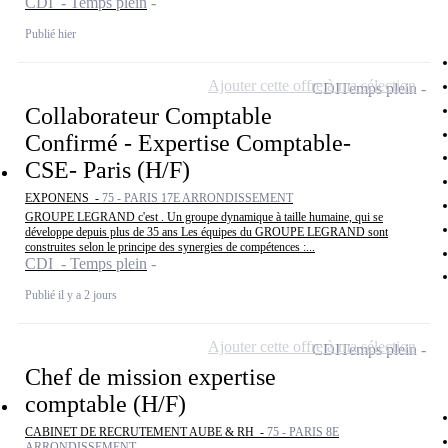
CDI - Temps plein
Publié hier
Ajouter cette offre à ma sélection
CDI
Temps plein
Collaborateur Comptable
Confirmé - Expertise Comptable-
CSE- Paris (H/F)
EXPONENS -
75 - PARIS 17E ARRONDISSEMENT
GROUPE LEGRAND c'est . Un groupe dynamique à taille humaine, qui se
développe depuis plus de 35 ans Les équipes du GROUPE LEGRAND sont
construites selon le principe des synergies de compétences :...
CDI - Temps plein
Publié il y a 2 jours
Ajouter cette offre à ma sélection
CDI
Temps plein
Chef de mission expertise
comptable (H/F)
CABINET DE RECRUTEMENT AUBE & RH -
75 - PARIS 8E
ARRONDISSEMENT