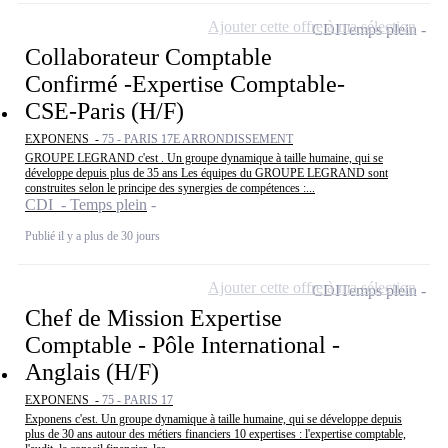
Ajouter cette offre à ma sélection
CDI
Temps plein
Collaborateur Comptable
Confirmé -Expertise Comptable-
CSE-Paris (H/F)
EXPONENS -
75 - PARIS 17E ARRONDISSEMENT
GROUPE LEGRAND c'est . Un groupe dynamique à taille humaine, qui se
développe depuis plus de 35 ans Les équipes du GROUPE LEGRAND sont
construites selon le principe des synergies de compétences :...
CDI - Temps plein
Publié il y a plus de 30 jours
Ajouter cette offre à ma sélection
CDI
Temps plein
Chef de Mission Expertise
Comptable - Pôle International -
Anglais (H/F)
EXPONENS -
75 - PARIS 17
Exponens c'est. Un groupe dynamique à taille humaine, qui se développe depuis
plus de 30 ans autour des métiers financiers 10 expertises : l'expertise comptable,