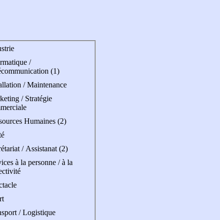
strie
rmatique /
écommunication (1)
allation / Maintenance
eting / Stratégie
merciale
sources Humaines (2)
té
étariat / Assistanat (2)
ices à la personne / à la
ectivité
ctacle
rt
sport / Logistique