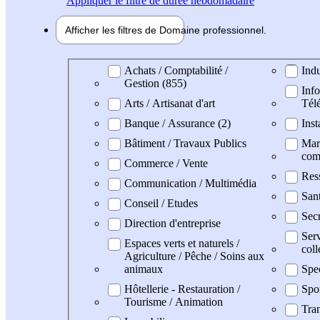
Appliquer
le filtre de durée hebdomadaire
Afficher les filtres de
Domaine pro
fessionnel
Domaine professionel
Achats / Comptabilité /
Indu
Gestion (855)
Info
Arts / Artisanat d'art
Tél
Banque / Assurance (2)
Inst
Bâtiment / Travaux Publics
Mark
com
Commerce / Vente
Res
Communication / Multimédia
San
Conseil / Etudes
Secr
Direction d'entreprise
Serv
Espaces verts et naturels /
coll
Agriculture / Pêche / Soins aux
animaux
Spe
Hôtellerie - Restauration /
Spo
Tourisme / Animation
Tran