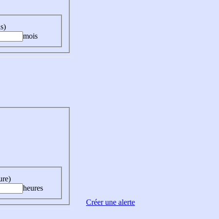
s)
mois
ure)
heures
Créer une alerte