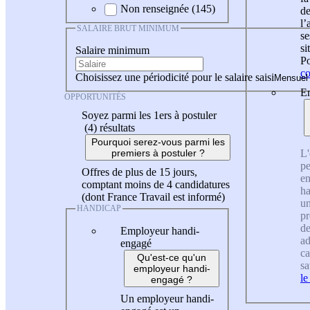
Non renseignée (145)
de
l
SALAIRE BRUT MINIMUM
se
si
Salaire minimum
Po
co
Choisissez une périodicité pour le salaire saisi
En
OPPORTUNITÉS
Soyez parmi les 1ers à postuler
(4)
résultats
Pourquoi serez-vous parmi les
L'
premiers à postuler ?
pe
Offres de plus de 15 jours,
en
comptant moins de 4 candidatures
ha
(dont France Travail est informé)
un
HANDICAP
pr
de
Employeur handi-
ad
engagé
ca
Qu'est-ce qu'un
sa
employeur handi-
le
engagé ?
Un employeur handi-