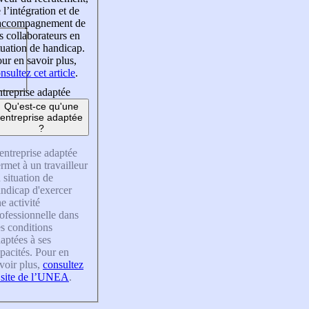
 l’intégration et de
’accompagnement de
s collaborateurs en
tuation de handicap.
ur en savoir plus,
nsultez cet article
.
treprise adaptée
Qu'est-ce qu'une
entreprise adaptée
?
entreprise adaptée
rmet à un travailleur
 situation de
ndicap d'exercer
e activité
ofessionnelle dans
s conditions
aptées à ses
pacités. Pour en
voir plus,
consultez
 site de l’UNEA
.