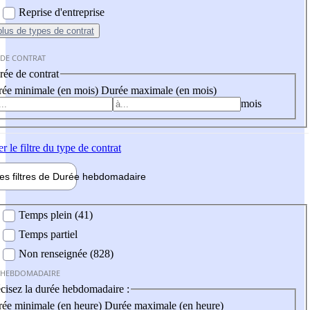
Reprise d'entreprise
plus
de types de contrat
 DE CONTRAT
ée de contrat
ée minimale (en mois)
Durée maximale (en mois)
mois
er
le filtre du type de contrat
les filtres de
Durée hebdo
madaire
 hebdomadaire
Temps plein (41)
Temps partiel
Non renseignée (828)
 HEBDOMADAIRE
cisez la durée hebdomadaire :
ée minimale (en heure)
Durée maximale (en heure)