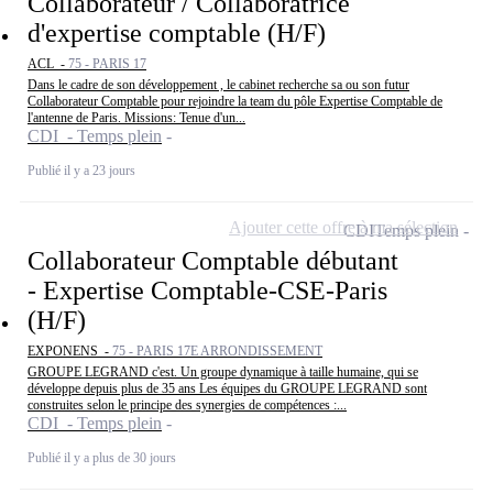
Collaborateur / Collaboratrice
d'expertise comptable (H/F)
ACL -
75 - PARIS 17
Dans le cadre de son développement , le cabinet recherche sa ou son futur
Collaborateur Comptable pour rejoindre la team du pôle Expertise Comptable de
l'antenne de Paris. Missions: Tenue d'un...
CDI - Temps plein
Publié il y a 23 jours
Ajouter cette offre à ma sélection
CDI
Temps plein
Collaborateur Comptable débutant
- Expertise Comptable-CSE-Paris
(H/F)
EXPONENS -
75 - PARIS 17E ARRONDISSEMENT
GROUPE LEGRAND c'est. Un groupe dynamique à taille humaine, qui se
développe depuis plus de 35 ans Les équipes du GROUPE LEGRAND sont
construites selon le principe des synergies de compétences :...
CDI - Temps plein
Publié il y a plus de 30 jours