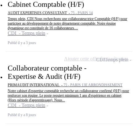
Cabinet Comptable (H/F)
AUDIT EXPERTISES CONSULTANT -
75 - PARIS 14
Temps plein, CDI Nous recherchons une collaborateur.trice Comptable (H/F) pour
participer au développement de notre département comptable. Notre équipe
dynamique est constituée de 16 collaborateurs....
CDI - Temps plein
Publié il y a 3 jours
Ajouter cette offre à ma sélection
CDI
Temps plein
Collaborateur comptable -
Expertise & Audit (H/F)
PRIMAUDIT INTERNATIONAL -
75 - PARIS 13E ARRONDISSEMENT
Notre cabinet d'expertise comptable recherche un collaborateur confirmé (H/F) pour
renforcer son équipe. Le poste requiert minimum 1 ans d'expérience en cabinet
(Hors période d'apprentissage). Nous...
CDI - Temps plein
Publié il y a 8 jours