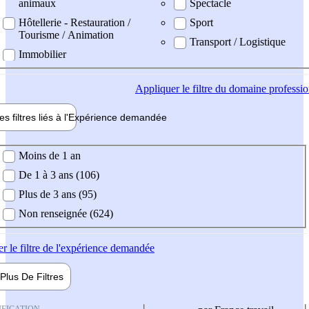
animaux
Spectacle
Hôtellerie - Restauration /
Sport
Tourisme / Animation
Transport / Logistique
Immobilier
Appliquer
le filtre du domaine professi
es filtres liés à l'
Expérience
demandée
ience demandée
Moins de 1 an
De 1 à 3 ans (106)
Plus de 3 ans (95)
Non renseignée (624)
er
le filtre de l'expérience demandée
Plus De
Filtres