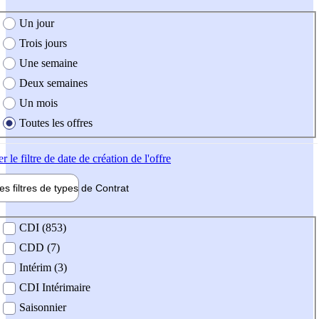
e création de l'offre
Un jour
Trois jours
Une semaine
Deux semaines
Un mois
Toutes les offres
er
le filtre de date de création de l'offre
les filtres de types de
Contrat
de contrat
CDI (853)
CDD (7)
Intérim (3)
CDI Intérimaire
Saisonnier