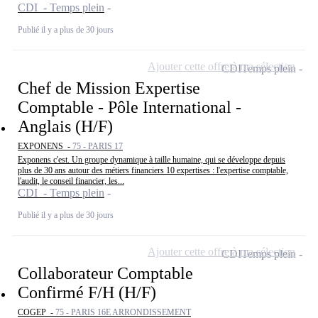
CDI - Temps plein
Publié il y a plus de 30 jours
Ajouter cette offre à ma sélection
CDI
Temps plein
Chef de Mission Expertise
Comptable - Pôle International -
Anglais (H/F)
EXPONENS -
75 - PARIS 17
Exponens c'est. Un groupe dynamique à taille humaine, qui se développe depuis
plus de 30 ans autour des métiers financiers 10 expertises : l'expertise comptable,
l'audit, le conseil financier, les...
CDI - Temps plein
Publié il y a plus de 30 jours
Ajouter cette offre à ma sélection
CDI
Temps plein
Collaborateur Comptable
Confirmé F/H (H/F)
COGEP -
75 - PARIS 16E ARRONDISSEMENT