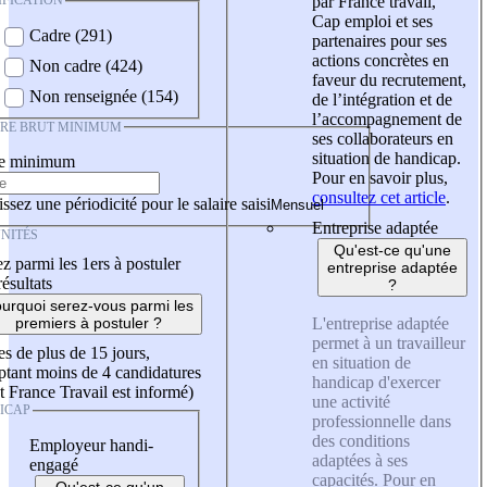
IFICATION
par France travail,
Cap emploi et ses
Cadre (291)
partenaires pour ses
actions concrètes en
Non cadre (424)
faveur du recrutement,
Non renseignée (154)
de l’intégration et de
l’accompagnement de
IRE BRUT MINIMUM
ses collaborateurs en
situation de handicap.
re minimum
Pour en savoir plus,
consultez cet article
.
ssez une périodicité pour le salaire saisi
Entreprise adaptée
NITÉS
Qu'est-ce qu'une
z parmi les 1ers à postuler
entreprise adaptée
résultats
?
urquoi serez-vous parmi les
L'entreprise adaptée
premiers à postuler ?
permet à un travailleur
es de plus de 15 jours,
en situation de
tant moins de 4 candidatures
handicap d'exercer
t France Travail est informé)
une activité
ICAP
professionnelle dans
des conditions
Employeur handi-
adaptées à ses
engagé
capacités. Pour en
Qu'est-ce qu'un