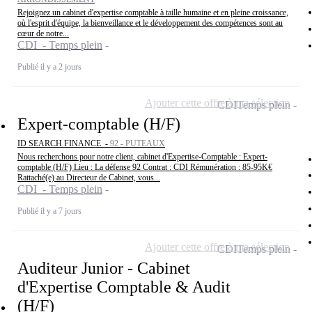
Rejoignez un cabinet d'expertise comptable à taille humaine et en pleine croissance,
où l'esprit d'équipe, la bienveillance et le développement des compétences sont au
cœur de notre...
CDI - Temps plein
Publié il y a 2 jours
Ajouter cette offre à ma sélection
CDI
Temps plein
Expert-comptable (H/F)
ID SEARCH FINANCE -
92 - PUTEAUX
Nous recherchons pour notre client, cabinet d'Expertise-Comptable : Expert-
comptable (H/F) Lieu : La défense 92 Contrat : CDI Rémunération : 85-95K€
Rattaché(e) au Directeur de Cabinet, vous...
CDI - Temps plein
Publié il y a 7 jours
Ajouter cette offre à ma sélection
CDI
Temps plein
Auditeur Junior - Cabinet
d'Expertise Comptable & Audit
(H/F)