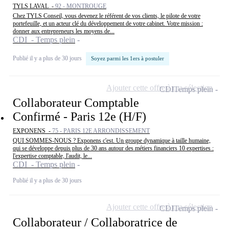
TYLS LAVAL -
92 - MONTROUGE
Chez TYLS Conseil, vous devenez le référent de vos clients, le pilote de votre
portefeuille, et un acteur clé du développement de votre cabinet. Votre mission :
donner aux entrepreneurs les moyens de...
CDI - Temps plein
Publié il y a plus de 30 jours
Soyez parmi les 1ers à postuler
Ajouter cette offre à ma sélection
CDI
Temps plein
Collaborateur Comptable
Confirmé - Paris 12e (H/F)
EXPONENS -
75 - PARIS 12E ARRONDISSEMENT
QUI SOMMES-NOUS ? Exponens c'est. Un groupe dynamique à taille humaine,
qui se développe depuis plus de 30 ans autour des métiers financiers 10 expertises :
l'expertise comptable, l'audit, le...
CDI - Temps plein
Publié il y a plus de 30 jours
Ajouter cette offre à ma sélection
CDI
Temps plein
Collaborateur / Collaboratrice de