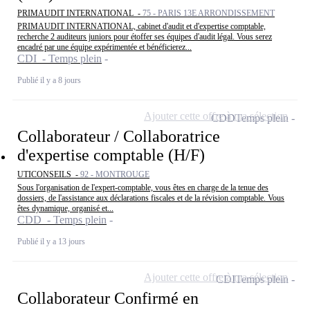
PRIMAUDIT INTERNATIONAL -
75 - PARIS 13E ARRONDISSEMENT
PRIMAUDIT INTERNATIONAL, cabinet d'audit et d'expertise comptable,
recherche 2 auditeurs juniors pour étoffer ses équipes d'audit légal. Vous serez
encadré par une équipe expérimentée et bénéficierez...
CDI - Temps plein
Publié il y a 8 jours
Ajouter cette offre à ma sélection
CDD
Temps plein
Collaborateur / Collaboratrice
d'expertise comptable (H/F)
UTICONSEILS -
92 - MONTROUGE
Sous l'organisation de l'expert-comptable, vous êtes en charge de la tenue des
dossiers, de l'assistance aux déclarations fiscales et de la révision comptable. Vous
êtes dynamique, organisé et...
CDD - Temps plein
Publié il y a 13 jours
Ajouter cette offre à ma sélection
CDI
Temps plein
Collaborateur Confirmé en