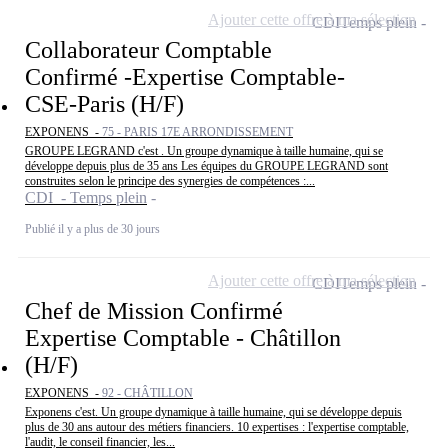
Ajouter cette offre à ma sélection
CDI
Temps plein
Collaborateur Comptable
Confirmé -Expertise Comptable-
CSE-Paris (H/F)
EXPONENS -
75 - PARIS 17E ARRONDISSEMENT
GROUPE LEGRAND c'est . Un groupe dynamique à taille humaine, qui se
développe depuis plus de 35 ans Les équipes du GROUPE LEGRAND sont
construites selon le principe des synergies de compétences :...
CDI - Temps plein
Publié il y a plus de 30 jours
Ajouter cette offre à ma sélection
CDI
Temps plein
Chef de Mission Confirmé
Expertise Comptable - Châtillon
(H/F)
EXPONENS -
92 - CHÂTILLON
Exponens c'est. Un groupe dynamique à taille humaine, qui se développe depuis
plus de 30 ans autour des métiers financiers. 10 expertises : l'expertise comptable,
l'audit, le conseil financier, les...