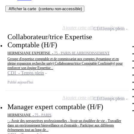
Afficher la carte
(contenu non-accessible)
Ajouter cette offre à ma sélection
CDI
Temps plein
Collaborateur/trice Expertise
Comptable (H/F)
HERMESIANE EXPERTISE -
75 - PARIS 8E ARRONDISSEMENT
Groupe d'expertise comptable et de commissariat aux comptes dynamique et en
pleine expansion recherche un(e) Collaborateur/trice Comptable Confirmé(e) pour
renforcer son équipe Expertise...
CDI - Temps plein
Publié aujourd'hui
Ajouter cette offre à ma sélection
CDI
Temps plein
Manager expert comptable (H/F)
HERMESIANE -
75 - PARIS
: - Avoir des perspectives professionnelles - Avoir un équilibre de vie - Travailler
dans un environnement bienveillance et d'entraide - Participer aux différents
évènements tout au long de...