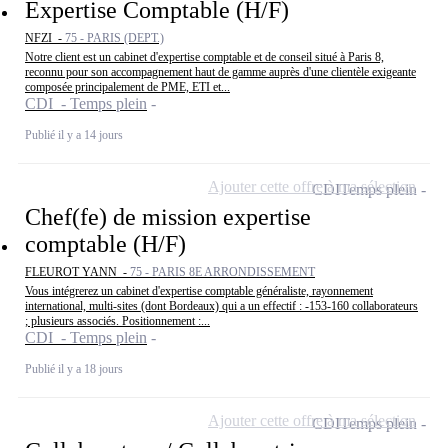
Expertise Comptable (H/F)
NFZI -
75 - PARIS (DEPT.)
Notre client est un cabinet d'expertise comptable et de conseil situé à Paris 8,
reconnu pour son accompagnement haut de gamme auprès d'une clientèle exigeante
composée principalement de PME, ETI et...
CDI - Temps plein
Publié il y a 14 jours
Ajouter cette offre à ma sélection
CDI
Temps plein
Chef(fe) de mission expertise
comptable (H/F)
FLEUROT YANN -
75 - PARIS 8E ARRONDISSEMENT
Vous intégrerez un cabinet d'expertise comptable généraliste, rayonnement
international, multi-sites (dont Bordeaux) qui a un effectif : -153-160 collaborateurs
; plusieurs associés. Positionnement :...
CDI - Temps plein
Publié il y a 18 jours
Ajouter cette offre à ma sélection
CDI
Temps plein