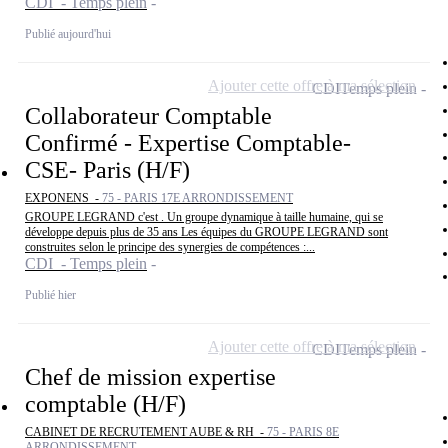
CDI - Temps plein
Publié aujourd'hui
Ajouter cette offre à ma sélection
CDI
Temps plein
Collaborateur Comptable
Confirmé - Expertise Comptable-
CSE- Paris (H/F)
EXPONENS -
75 - PARIS 17E ARRONDISSEMENT
GROUPE LEGRAND c'est . Un groupe dynamique à taille humaine, qui se
développe depuis plus de 35 ans Les équipes du GROUPE LEGRAND sont
construites selon le principe des synergies de compétences :...
CDI - Temps plein
Publié hier
Ajouter cette offre à ma sélection
CDI
Temps plein
Chef de mission expertise
comptable (H/F)
CABINET DE RECRUTEMENT AUBE & RH -
75 - PARIS 8E
ARRONDISSEMENT