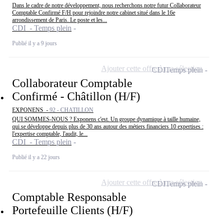
Dans le cadre de notre développement, nous recherchons notre futur Collaborateur
Comptable Confirmé F/H pour rejoindre notre cabinet situé dans le 16e
arrondissement de Paris. Le poste et les...
CDI - Temps plein
Publié il y a 9 jours
Ajouter cette offre à ma sélection
CDI
Temps plein
Collaborateur Comptable
Confirmé - Châtillon (H/F)
EXPONENS -
92 - CHATILLON
QUI SOMMES-NOUS ? Exponens c'est. Un groupe dynamique à taille humaine,
qui se développe depuis plus de 30 ans autour des métiers financiers 10 expertises :
l'expertise comptable, l'audit, le...
CDI - Temps plein
Publié il y a 22 jours
Ajouter cette offre à ma sélection
CDI
Temps plein
Comptable Responsable
Portefeuille Clients (H/F)