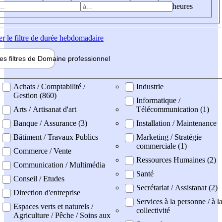
heures
er
le filtre de durée hebdomadaire
les filtres de
Domaine pro
fessionnel
ne professionel
Achats / Comptabilité /
Industrie
Gestion (860)
Informatique /
Arts / Artisanat d'art
Télécommunication (1)
Banque / Assurance (3)
Installation / Maintenance
Bâtiment / Travaux Publics
Marketing / Stratégie
commerciale (1)
Commerce / Vente
Ressources Humaines (2)
Communication / Multimédia
Santé
Conseil / Etudes
Secrétariat / Assistanat (2)
Direction d'entreprise
Services à la personne / à l
Espaces verts et naturels /
collectivité
Agriculture / Pêche / Soins aux