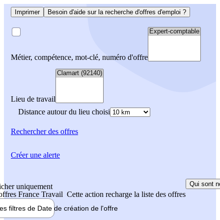
Imprimer
Besoin d'aide sur la recherche d'offres d'emploi ?
Métier, compétence, mot-clé, numéro d'offre
Lieu de travail
Distance autour du lieu choisi
Rechercher
des offres
Créer une alerte
Qui sont n
icher uniquement
 offres France Travail
Cette action recharge la liste des offres
les filtres de
Date de création
de l'offre