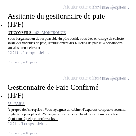
Ajouter cette offre à ma sélection
CDD
Temps plein
Assitante du gestionnaire de paie
(H/F)
UTICONSEILS -
92 - MONTROUGE
Sous l'organisation du responsable du pôle social, vous êtes en charge de collecté,
saisie des variables de paie, l'établissement des bulletins de paie et la déclarations
sociales mensuelles ou...
CDD - Temps plein
Publié il y a 15 jours
Ajouter cette offre à ma sélection
CDI
Temps plein
Gestionnaire de Paie Confirmé
(H/F)
75 - PARIS
À propos de l'entreprise : Vous rejoignez un cabinet d'expertise comptable reconnu,
implanté depuis plus de 25 ans, avec une présence locale forte et une excellente
réputation. Quelques repères clés...
CDI - Temps plein
Publié il y a 16 jours