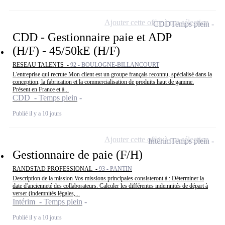
Ajouter cette offre à ma sélection
CDD
Temps plein
CDD - Gestionnaire paie et ADP
(H/F) - 45/50kE (H/F)
RESEAU TALENTS -
92 - BOULOGNE-BILLANCOURT
L'entreprise qui recrute Mon client est un groupe français reconnu, spécialisé dans la
conception, la fabrication et la commercialisation de produits haut de gamme.
Présent en France et à...
CDD - Temps plein
Publié il y a 10 jours
Ajouter cette offre à ma sélection
Intérim
Temps plein
Gestionnaire de paie (F/H)
RANDSTAD PROFESSIONAL -
93 - PANTIN
Description de la mission Vos missions principales consisteront à : Déterminer la
date d'ancienneté des collaborateurs. Calculer les différentes indemnités de départ à
verser (indemnités légales,...
Intérim - Temps plein
Publié il y a 10 jours