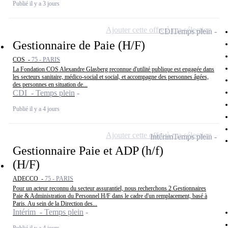
Publié il y a 3 jours
Ajouter cette offre à ma sélection
CDI
Temps plein
Gestionnaire de Paie (H/F)
COS -
75 - PARIS
La Fondation COS Alexandre Glasberg reconnue d'utilité publique est engagée dans
les secteurs sanitaire, médico-social et social, et accompagne des personnes âgées,
des personnes en situation de...
CDI - Temps plein
Publié il y a 4 jours
Ajouter cette offre à ma sélection
Intérim
Temps plein
Gestionnaire Paie et ADP (h/f)
(H/F)
ADECCO -
75 - PARIS
Pour un acteur reconnu du secteur assurantiel, nous recherchons 2 Gestionnaires
Paie & Administration du Personnel H/F dans le cadre d'un remplacement, basé à
Paris. Au sein de la Direction des...
Intérim - Temps plein
Publié il y a 4 jours