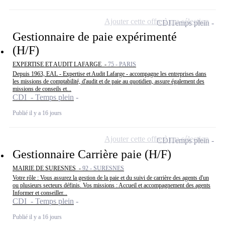
Ajouter cette offre à ma sélection
CDI
Temps plein
Gestionnaire de paie expérimenté
(H/F)
EXPERTISE ET AUDIT LAFARGE -
75 - PARIS
Depuis 1963, EAL - Expertise et Audit Lafarge - accompagne les entreprises dans
les missions de comptabilité, d'audit et de paie au quotidien, assure également des
missions de conseils et...
CDI - Temps plein
Publié il y a 16 jours
Ajouter cette offre à ma sélection
CDI
Temps plein
Gestionnaire Carrière paie (H/F)
MAIRIE DE SURESNES -
92 - SURESNES
Votre rôle : Vous assurez la gestion de la paie et du suivi de carrière des agents d'un
ou plusieurs secteurs définis. Vos missions : Accueil et accompagnement des agents
Informer et conseiller...
CDI - Temps plein
Publié il y a 16 jours