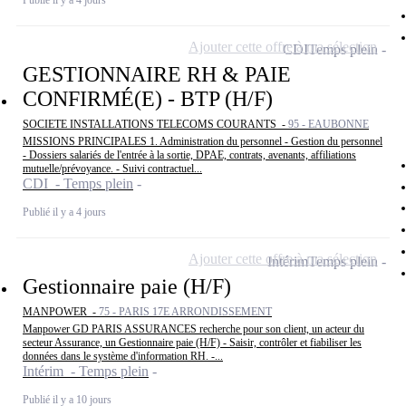
Ajouter cette offre à ma sélection
CDI
Temps plein
GESTIONNAIRE RH & PAIE
CONFIRMÉ(E) - BTP (H/F)
SOCIETE INSTALLATIONS TELECOMS COURANTS -
95 - EAUBONNE
MISSIONS PRINCIPALES 1. Administration du personnel - Gestion du personnel
- Dossiers salariés de l'entrée à la sortie, DPAE, contrats, avenants, affiliations
mutuelle/prévoyance. - Suivi contractuel...
CDI - Temps plein
Publié il y a 4 jours
Ajouter cette offre à ma sélection
Intérim
Temps plein
Gestionnaire paie (H/F)
MANPOWER -
75 - PARIS 17E ARRONDISSEMENT
Manpower GD PARIS ASSURANCES recherche pour son client, un acteur du
secteur Assurance, un Gestionnaire paie (H/F) - Saisir, contrôler et fiabiliser les
données dans le système d'information RH. -...
Intérim - Temps plein
Publié il y a 10 jours