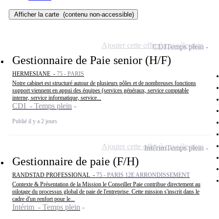
Afficher la carte
(contenu non-accessible)
Ajouter cette offre à ma sélection
CDI
Temps plein
Gestionnaire de Paie senior (H/F)
HERMESIANE -
75 - PARIS
Notre cabinet est structuré autour de plusieurs pôles et de nombreuses fonctions
support viennent en appui des équipes (services généraux, service comptable
interne, service informatique, service...
CDI - Temps plein
Publié il y a 2 jours
Ajouter cette offre à ma sélection
Intérim
Temps plein
Gestionnaire de paie (F/H)
RANDSTAD PROFESSIONAL -
75 - PARIS 12E ARRONDISSEMENT
Contexte & Présentation de la Mission le Conseiller Paie contribue directement au
pilotage du processus global de paie de l'entreprise. Cette mission s'inscrit dans le
cadre d'un renfort pour le...
Intérim - Temps plein