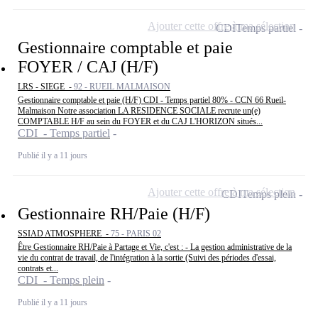
Ajouter cette offre à ma sélection
CDI
Temps partiel
Gestionnaire comptable et paie
FOYER / CAJ (H/F)
LRS - SIEGE -
92 - RUEIL MALMAISON
Gestionnaire comptable et paie (H/F) CDI - Temps partiel 80% - CCN 66 Rueil-
Malmaison Notre association LA RESIDENCE SOCIALE recrute un(e)
COMPTABLE H/F au sein du FOYER et du CAJ L'HORIZON situés...
CDI - Temps partiel
Publié il y a 11 jours
Ajouter cette offre à ma sélection
CDI
Temps plein
Gestionnaire RH/Paie (H/F)
SSIAD ATMOSPHERE -
75 - PARIS 02
Être Gestionnaire RH/Paie à Partage et Vie, c'est : - La gestion administrative de la
vie du contrat de travail, de l'intégration à la sortie (Suivi des périodes d'essai,
contrats et...
CDI - Temps plein
Publié il y a 11 jours