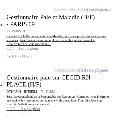
Ajouter cette offre à ma sélection
CDI
Temps plein
Gestionnaire Paie et Maladie (H/F)
- PARIS 09
75 - PARIS 09
Rattaché(e) à la Responsable Activité Maladie, nous vous proposons les missions
suivantes, pour travailler pour un ou plusieurs clients qui externalisent le
Recouvrement de leurs Indemnités...
CDI - Temps plein
Publié il y a 18 jours
Ajouter cette offre à ma sélection
CDD
Temps plein
Gestionnaire paie sur CEGID RH
PLACE (H/F)
DYNAMIS - INTERIM -
75 - PARIS
Sous la responsabilité de la Responsable des Ressources Humaines, vous intégrerez
une équipe de 4 personnes où règne une vraie dynamique. Pour faire face à un
surcroît d'activité temporaire au sein...
CDD - Temps plein