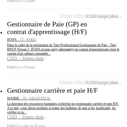
Publié il y a 23 jours
Ajouter cette offre à ma sélection
CDD
Temps plein
Gestionnaire de Paie (GP) en
contrat d'apprentissage (H/F)
IFAPA -
75 - PARIS
Dans le cadre de la préparation du Titre Professionnel Gestionnaire de Paie - Titre
RNCP Niveau 5, IFAPA recrute un(e) alternant(e) en contrat d'apprentissage pour le
compte d'un cabinet comptable...
CDD - Temps plein
Publié il y a 25 jours
Ajouter cette offre à ma sélection
CDD
Temps plein
Gestionnaire carrière et paie H/F
MAIRIE -
95 - ARGENTEUIL
La direction des ressources humaines recherche un gestionnaire carrière et paie H/F.
A ce titre, vous devez produire et traiter des bulletins de paie et les justificatifs, les
vérifier et en...
CDD - Temps plein
Publié il y a plus de 30 jours