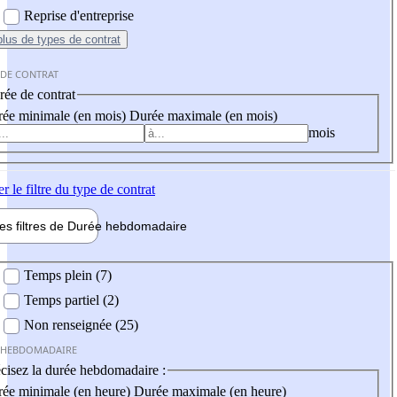
Reprise d'entreprise
plus
de types de contrat
 DE CONTRAT
ée de contrat
ée minimale (en mois)
Durée maximale (en mois)
mois
er
le filtre du type de contrat
les filtres de
Durée hebdo
madaire
 hebdomadaire
Temps plein (7)
Temps partiel (2)
Non renseignée (25)
 HEBDOMADAIRE
cisez la durée hebdomadaire :
ée minimale (en heure)
Durée maximale (en heure)