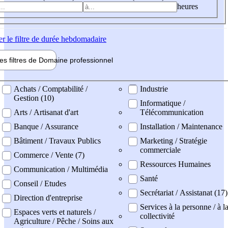
heures
er
le filtre de durée hebdomadaire
les filtres de
Domaine pro
fessionnel
ne professionel
Achats / Comptabilité /
Industrie
Gestion (10)
Informatique /
Arts / Artisanat d'art
Télécommunication
Banque / Assurance
Installation / Maintenance
Bâtiment / Travaux Publics
Marketing / Stratégie
commerciale
Commerce / Vente (7)
Ressources Humaines
Communication / Multimédia
Santé
Conseil / Etudes
Secrétariat / Assistanat (17)
Direction d'entreprise
Services à la personne / à l
Espaces verts et naturels /
collectivité
Agriculture / Pêche / Soins aux