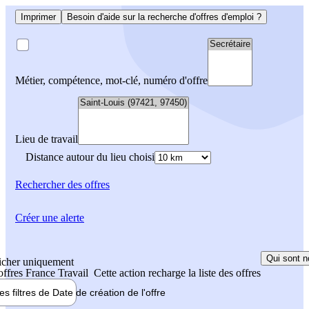
Imprimer
Besoin d'aide sur la recherche d'offres d'emploi ?
Métier, compétence, mot-clé, numéro d'offre
Lieu de travail
Distance autour du lieu choisi
Rechercher
des offres
Créer une alerte
Qui sont n
icher uniquement
 offres France Travail
Cette action recharge la liste des offres
les filtres de
Date de création
de l'offre