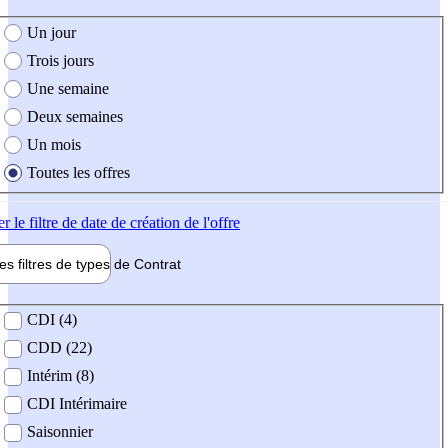
e création de l'offre
Un jour
Trois jours
Une semaine
Deux semaines
Un mois
Toutes les offres
er
le filtre de date de création de l'offre
les filtres de types de
Contrat
de contrat
CDI (4)
CDD (22)
Intérim (8)
CDI Intérimaire
Saisonnier