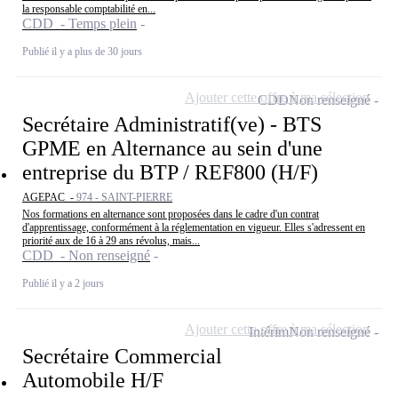
la responsable comptabilité en...
CDD - Temps plein
Publié il y a plus de 30 jours
Ajouter cette offre à ma sélection
CDD
Non renseigné
Secrétaire Administratif(ve) - BTS
GPME en Alternance au sein d'une
entreprise du BTP / REF800 (H/F)
AGEPAC -
974 - SAINT-PIERRE
Nos formations en alternance sont proposées dans le cadre d'un contrat
d'apprentissage, conformément à la réglementation en vigueur. Elles s'adressent en
priorité aux de 16 à 29 ans révolus, mais...
CDD - Non renseigné
Publié il y a 2 jours
Ajouter cette offre à ma sélection
Intérim
Non renseigné
Secrétaire Commercial
Automobile H/F