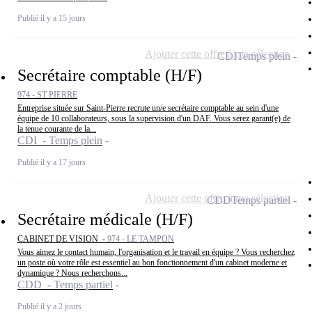
Publié il y a 15 jours
Ajouter cette offre à ma sélection
CDI
Temps plein
Secrétaire comptable (H/F)
974 - ST PIERRE
Entreprise située sur Saint-Pierre recrute un/e secrétaire comptable au sein d'une
équipe de 10 collaborateurs, sous la supervision d'un DAF. Vous serez garant(e) de
la tenue courante de la...
CDI - Temps plein
Publié il y a 17 jours
Ajouter cette offre à ma sélection
CDD
Temps partiel
Secrétaire médicale (H/F)
CABINET DE VISION -
974 - LE TAMPON
Vous aimez le contact humain, l'organisation et le travail en équipe ? Vous recherchez
un poste où votre rôle est essentiel au bon fonctionnement d'un cabinet moderne et
dynamique ? Nous recherchons...
CDD - Temps partiel
Publié il y a 2 jours