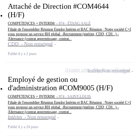
Attaché de Direction #COM4644
(H/F)
COMPETENCES + INTERIM -
974 - ÉTANG-SALÉ
Filiale de l'ensemblier Réunion Emploi Intérim et BAC Réunion : Notre société C+I
vous propose un service RH global. -Recrutement (intérim, CDD, CDI...) -
Alternance (contrat apprentissage, contrat...
CDD - Non renseigné
Publié il y a 2 jours
Ajouter cette offre à ma sélection
Intérim
Non renseigné
Employé de gestion ou
d'administration #COM9005 (H/F)
COMPETENCES + INTERIM -
974 - SAINT-LOUIS
Filiale de l'ensemblier Réunion Emploi Intérim et BAC Réunion : Notre société C+I
vous propose un service RH global. -Recrutement (intérim, CDD, CDI...) -
Alternance (contrat apprentissage, contrat...
Intérim - Non renseigné
Publié il y a 24 jours