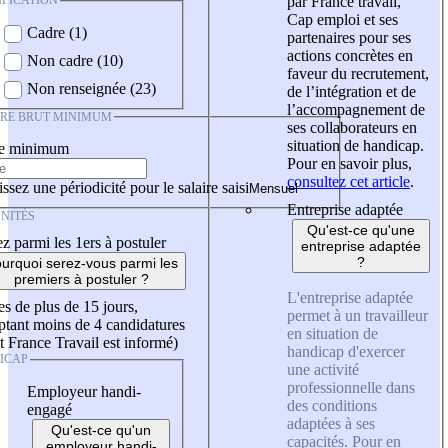
IFICATION
par France travail,
Cap emploi et ses
Cadre (1)
partenaires pour ses
actions concrètes en
Non cadre (10)
faveur du recrutement,
Non renseignée (23)
de l’intégration et de
l’accompagnement de
IRE BRUT MINIMUM
ses collaborateurs en
situation de handicap.
re minimum
Pour en savoir plus,
consultez cet article
.
ssez une périodicité pour le salaire saisi
Entreprise adaptée
NITÉS
Qu'est-ce qu'une
z parmi les 1ers à postuler
entreprise adaptée
?
urquoi serez-vous parmi les
premiers à postuler ?
L'entreprise adaptée
es de plus de 15 jours,
permet à un travailleur
tant moins de 4 candidatures
en situation de
t France Travail est informé)
handicap d'exercer
ICAP
une activité
professionnelle dans
Employeur handi-
des conditions
engagé
adaptées à ses
Qu'est-ce qu'un
capacités. Pour en
employeur handi-