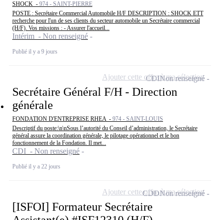
SHOCK -
974 - SAINT-PIERRE
POSTE : Secrétaire Commercial Automobile H/F DESCRIPTION : SHOCK ETT
recherche pour l'un de ses clients du secteur automobile un Secrétaire commercial
(H/F). Vos missions : - Assurer l'accueil...
Intérim - Non renseigné
Publié il y a 9 jours
Ajouter cette offre à ma sélection
CDI
Non renseigné
Secrétaire Général F/H - Direction
générale
FONDATION D'ENTREPRISE RHEA -
974 - SAINT-LOUIS
Descriptif du poste:\n\nSous l’autorité du Conseil d’administration, le Secrétaire
général assure la coordination générale, le pilotage opérationnel et le bon
fonctionnement de la Fondation. Il met...
CDI - Non renseigné
Publié il y a 22 jours
Ajouter cette offre à ma sélection
CDD
Non renseigné
[ISFOI] Formateur Secrétaire
Assistant(e) #ISF12310 (H/F)