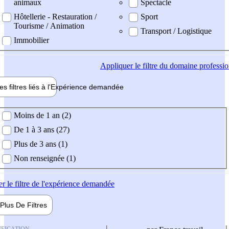
animaux
Spectacle
Hôtellerie - Restauration /
Sport
Tourisme / Animation
Transport / Logistique
Immobilier
Appliquer
le filtre du domaine professi
es filtres liés à l'
Expérience
demandée
ience demandée
Moins de 1 an (2)
De 1 à 3 ans (27)
Plus de 3 ans (1)
Non renseignée (1)
er
le filtre de l'expérience demandée
Plus De
Filtres