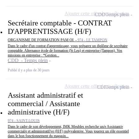
Ajouter cette offre à ma sélection
CDD
Temps plein
Secrétaire comptable - CONTRAT
D'APPRENTISSAGE (H/F)
ORGANISME DE FORMATION PAM OI -
974 - LE TAMPON
Dans le cadre d'un contrat d'apprentissage, vous préparez un diplôme de secrétaire
comptable. Alternance école de formation (St Leu) et entreprise (Tampon). Vos
missions en entreprise : *Gestion...
CDD - Temps plein
Publié il y a plus de 30 jours
Ajouter cette offre à ma sélection
CDI
Temps plein
Assistant administratif et
commercial / Assistante
administrative (H/F)
974 - SAINT-LOUIS
Dans le cadre de son développement, IMK Meubles recherche un/e Assistant/e
commercial/e et administratif/ve (H/F) polyvalent/ee. Vous jouerez un rôle essentiel
dans le bon fonctionnement du magasin...