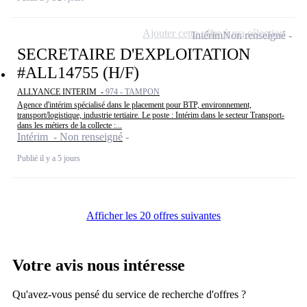
Ajouter cette offre à ma sélection
Intérim
Non renseigné
SECRETAIRE D'EXPLOITATION
#ALL14755 (H/F)
ALLYANCE INTERIM -
974 - TAMPON
Agence d'intérim spécialisé dans le placement pour BTP, environnement,
transport/logistique, industrie tertiaire. Le poste : Intérim dans le secteur Transport-
dans les métiers de la collecte :...
Intérim - Non renseigné
Publié il y a 5 jours
Afficher les 20 offres suivantes
Votre avis nous intéresse
Qu'avez-vous pensé du service de recherche d'offres ?