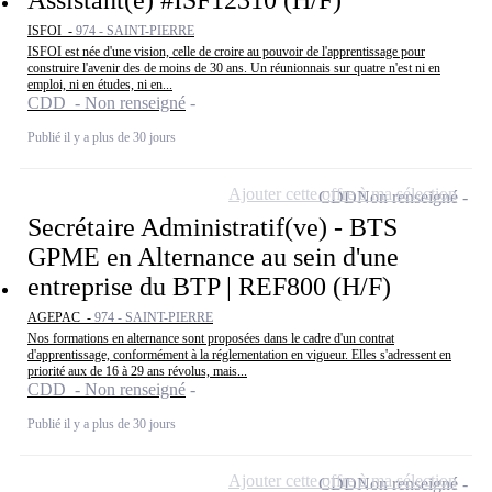
ISFOI -
974 - SAINT-PIERRE
ISFOI est née d'une vision, celle de croire au pouvoir de l'apprentissage pour
construire l'avenir des de moins de 30 ans. Un réunionnais sur quatre n'est ni en
emploi, ni en études, ni en...
CDD - Non renseigné
Publié il y a plus de 30 jours
Ajouter cette offre à ma sélection
CDD
Non renseigné
Secrétaire Administratif(ve) - BTS
GPME en Alternance au sein d'une
entreprise du BTP | REF800 (H/F)
AGEPAC -
974 - SAINT-PIERRE
Nos formations en alternance sont proposées dans le cadre d'un contrat
d'apprentissage, conformément à la réglementation en vigueur. Elles s'adressent en
priorité aux de 16 à 29 ans révolus, mais...
CDD - Non renseigné
Publié il y a plus de 30 jours
Ajouter cette offre à ma sélection
CDD
Non renseigné