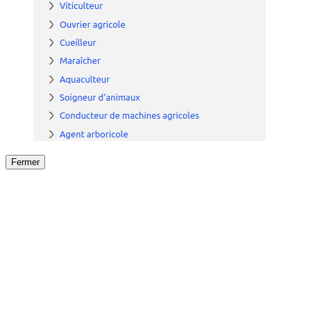
Fermer
Fermer
le détail de l'offre
/
Offre
sur
Offre précéden