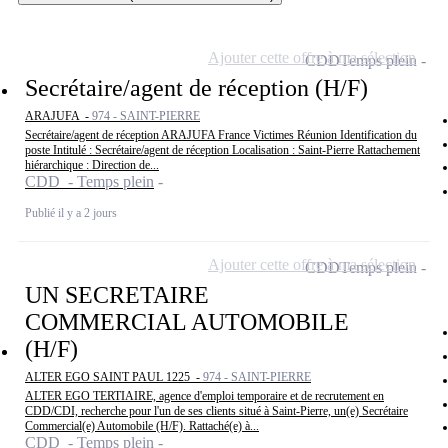
Ajouter cette offre à ma sélection
CDD
Temps plein
Secrétaire/agent de réception (H/F)
ARAJUFA -
974 - SAINT-PIERRE
Secrétaire/agent de réception ARAJUFA France Victimes Réunion Identification du
poste Intitulé : Secrétaire/agent de réception Localisation : Saint-Pierre Rattachement
hiérarchique : Direction de...
CDD - Temps plein
Publié il y a 2 jours
Ajouter cette offre à ma sélection
CDD
Temps plein
UN SECRETAIRE
COMMERCIAL AUTOMOBILE
(H/F)
ALTER EGO SAINT PAUL 1225 -
974 - SAINT-PIERRE
ALTER EGO TERTIAIRE, agence d'emploi temporaire et de recrutement en
CDD/CDI, recherche pour l'un de ses clients situé à Saint-Pierre, un(e) Secrétaire
Commercial(e) Automobile (H/F). Rattaché(e) à...
CDD - Temps plein