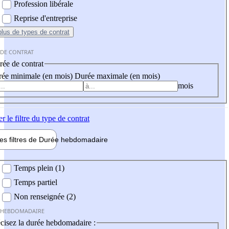
Profession libérale
Reprise d'entreprise
plus
de types de contrat
 DE CONTRAT
ée de contrat
ée minimale (en mois)
Durée maximale (en mois)
mois
er
le filtre du type de contrat
les filtres de
Durée hebdo
madaire
 hebdomadaire
Temps plein (1)
Temps partiel
Non renseignée (2)
 HEBDOMADAIRE
cisez la durée hebdomadaire :