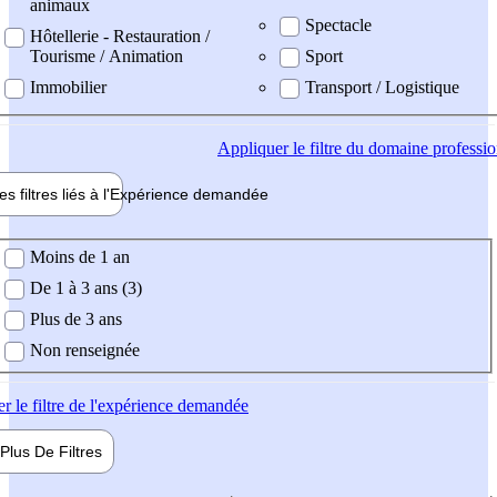
animaux
Spectacle
Hôtellerie - Restauration /
Tourisme / Animation
Sport
Immobilier
Transport / Logistique
Appliquer
le filtre du domaine professi
es filtres liés à l'
Expérience
demandée
ience demandée
Moins de 1 an
De 1 à 3 ans (3)
Plus de 3 ans
Non renseignée
er
le filtre de l'expérience demandée
Plus De
Filtres