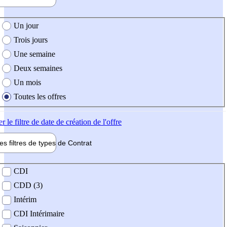
e création de l'offre
Un jour
Trois jours
Une semaine
Deux semaines
Un mois
Toutes les offres
er
le filtre de date de création de l'offre
les filtres de types de
Contrat
de contrat
CDI
CDD (3)
Intérim
CDI Intérimaire