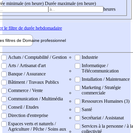
ée minimale (en heure)
Durée maximale (en heure)
heures
er
le filtre de durée hebdomadaire
les filtres de
Domaine pro
fessionnel
ne professionel
Achats / Comptabilité / Gestion
Industrie
Arts / Artisanat d'art
Informatique /
Télécommunication
Banque / Assurance
Installation / Maintenance
Bâtiment / Travaux Publics
Marketing / Stratégie
Commerce / Vente
commerciale
Communication / Multimédia
Ressources Humaines (3)
Conseil / Etudes
Santé
Direction d'entreprise
Secrétariat / Assistanat
Espaces verts et naturels /
Services à la personne / à l
Agriculture / Pêche / Soins aux
collectivité