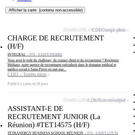
Afficher la carte
(contenu non-accessible)
Ajouter cette offre à ma sélection
CDD
Temps plein
CHARGE DE RECRUTEMENT
(H/F)
INTEGRAL -
974 - SAINT-PIERRE
Vous avez le goût du challenge, du contact client et du recrutement ? Rejoignez
Médiaso, notre agence de recrutement spécialisée dans le domaine médical et
médico-social à Saint-Pierre en tant que...
CDD - Temps plein
Publié il y a plus de 30 jours
Ajouter cette offre à ma sélection
CDD
Non renseigné
ASSISTANT-E DE
RECRUTEMENT JUNIOR (La
Réunion) #TET14575 (H/F)
TETRANERGY BUSINESS SCHOOL RÉUNION -
974 - SAINT-LOUIS