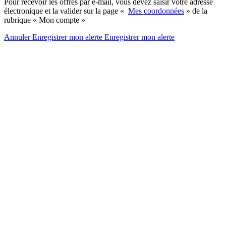
Pour recevoir les offres par e-mail, vous devez saisir votre adresse
électronique et la valider sur la page «
Mes coordonnées
» de la
rubrique « Mon compte »
Annuler
Enregistrer mon alerte
Enregistrer
mon alerte