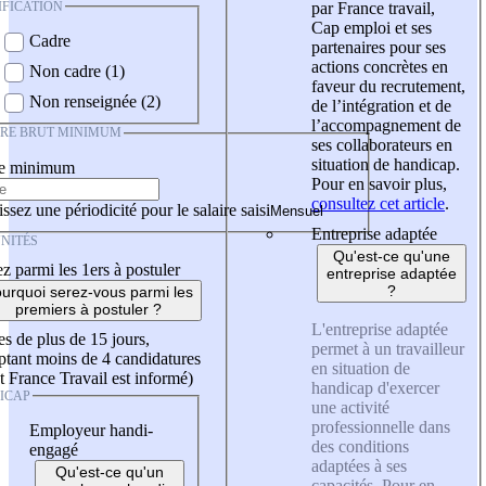
IFICATION
par France travail,
Cap emploi et ses
Cadre
partenaires pour ses
actions concrètes en
Non cadre (1)
faveur du recrutement,
Non renseignée (2)
de l’intégration et de
l’accompagnement de
IRE BRUT MINIMUM
ses collaborateurs en
situation de handicap.
re minimum
Pour en savoir plus,
consultez cet article
.
ssez une périodicité pour le salaire saisi
Entreprise adaptée
NITÉS
Qu'est-ce qu'une
z parmi les 1ers à postuler
entreprise adaptée
?
urquoi serez-vous parmi les
premiers à postuler ?
L'entreprise adaptée
es de plus de 15 jours,
permet à un travailleur
tant moins de 4 candidatures
en situation de
t France Travail est informé)
handicap d'exercer
ICAP
une activité
professionnelle dans
Employeur handi-
des conditions
engagé
adaptées à ses
Qu'est-ce qu'un
capacités. Pour en