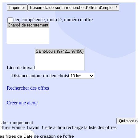
Imprimer
Besoin d'aide sur la recherche d'offres d'emploi ?
Métier, compétence, mot-clé, numéro d'offre
Lieu de travail
Distance autour du lieu choisi
Rechercher
des offres
Créer une alerte
Qui sont n
icher uniquement
 offres France Travail
Cette action recharge la liste des offres
les filtres de
Date de création
de l'offre