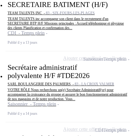
SECRETAIRE BATIMENT (H/F)
TEAM TALENTS INC -
83 - SIX-FOURS-LES-PLAGES
TEAM TALENTS.inc accompagne son client dans le recrutement d'un
SECRETAIRE BTP H/F Missions principales : Accueil téléphonique et physique
des clients Planification et confirmation des...
CDI - Temps plein
Publié il y a 13 jours
Ajouter cette offre à ma sélection
Saisonnier
Temps plein
Secrétaire administratif
polyvalente H/F #TDE2026
SARL BOULANGERIE DES PALMIERS -
83 - LA CROIX VALMER
VOTRE RÔLE Nous recherchons un(e) Secrétaire Administratif(ve) pour
accompagner la croissance du groupe et assurer le bon fonctionnement administratif
de nos magasins et de notre production. Vous...
Saisonnier - Temps plein
Publié il y a 14 jours
Ajouter cette offre à ma sélection
CDI
Temps plein