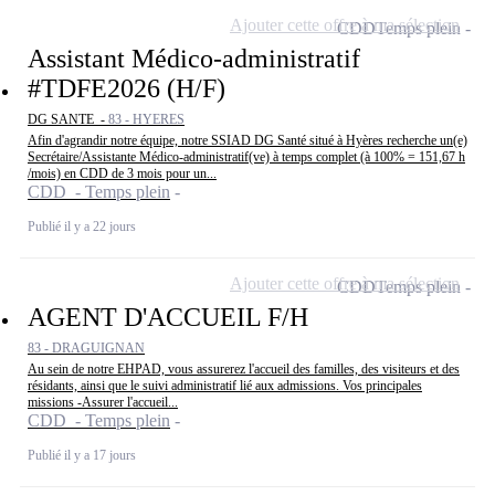
Ajouter cette offre à ma sélection
CDD
Temps plein
Assistant Médico-administratif
#TDFE2026 (H/F)
DG SANTE -
83 - HYERES
Afin d'agrandir notre équipe, notre SSIAD DG Santé situé à Hyères recherche un(e)
Secrétaire/Assistante Médico-administratif(ve) à temps complet (à 100% = 151,67 h
/mois) en CDD de 3 mois pour un...
CDD - Temps plein
Publié il y a 22 jours
Ajouter cette offre à ma sélection
CDD
Temps plein
AGENT D'ACCUEIL F/H
83 - DRAGUIGNAN
Au sein de notre EHPAD, vous assurerez l'accueil des familles, des visiteurs et des
résidants, ainsi que le suivi administratif lié aux admissions. Vos principales
missions -Assurer l'accueil...
CDD - Temps plein
Publié il y a 17 jours