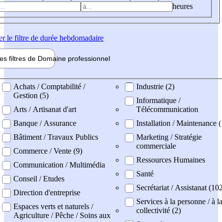
heures
er
le filtre de durée hebdomadaire
les filtres de
Domaine pro
fessionnel
ne professionel
Achats / Comptabilité /
Industrie (2)
Gestion (5)
Informatique /
Arts / Artisanat d'art
Télécommunication
Banque / Assurance
Installation / Maintenance (
Bâtiment / Travaux Publics
Marketing / Stratégie
commerciale
Commerce / Vente (9)
Ressources Humaines
Communication / Multimédia
Santé
Conseil / Etudes
Secrétariat / Assistanat (10
Direction d'entreprise
Services à la personne / à l
Espaces verts et naturels /
collectivité (2)
Agriculture / Pêche / Soins aux