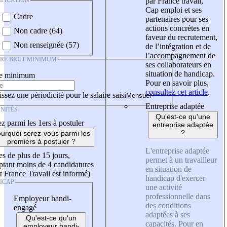
IFICATION
par France travail,
Cap emploi et ses
Cadre
partenaires pour ses
actions concrètes en
Non cadre (64)
faveur du recrutement,
Non renseignée (57)
de l’intégration et de
l’accompagnement de
IRE BRUT MINIMUM
ses collaborateurs en
situation de handicap.
re minimum
Pour en savoir plus,
consultez cet article
.
ssez une périodicité pour le salaire saisi
Entreprise adaptée
NITÉS
Qu'est-ce qu'une
z parmi les 1ers à postuler
entreprise adaptée
?
urquoi serez-vous parmi les
premiers à postuler ?
L'entreprise adaptée
es de plus de 15 jours,
permet à un travailleur
tant moins de 4 candidatures
en situation de
t France Travail est informé)
handicap d'exercer
ICAP
une activité
professionnelle dans
Employeur handi-
des conditions
engagé
adaptées à ses
Qu'est-ce qu'un
capacités. Pour en
employeur handi-