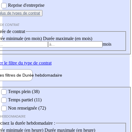
Reprise d'entreprise
plus
de types de contrat
 DE CONTRAT
ée de contrat
ée minimale (en mois)
Durée maximale (en mois)
mois
er
le filtre du type de contrat
les filtres de
Durée hebdo
madaire
 hebdomadaire
Temps plein (38)
Temps partiel (11)
Non renseignée (72)
 HEBDOMADAIRE
cisez la durée hebdomadaire :
ée minimale (en heure)
Durée maximale (en heure)