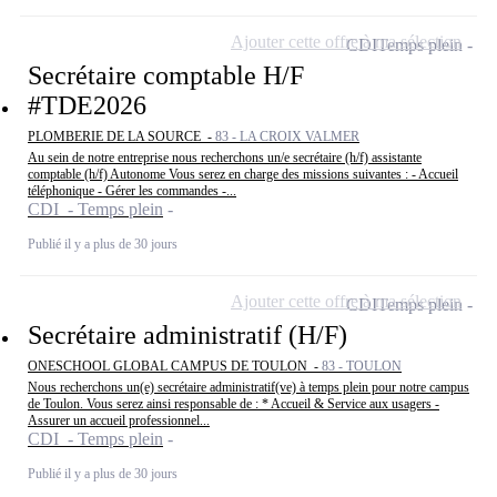
Ajouter cette offre à ma sélection
CDI
Temps plein
Secrétaire comptable H/F
#TDE2026
PLOMBERIE DE LA SOURCE -
83 - LA CROIX VALMER
Au sein de notre entreprise nous recherchons un/e secrétaire (h/f) assistante
comptable (h/f) Autonome Vous serez en charge des missions suivantes : - Accueil
téléphonique - Gérer les commandes -...
CDI - Temps plein
Publié il y a plus de 30 jours
Ajouter cette offre à ma sélection
CDI
Temps plein
Secrétaire administratif (H/F)
ONESCHOOL GLOBAL CAMPUS DE TOULON -
83 - TOULON
Nous recherchons un(e) secrétaire administratif(ve) à temps plein pour notre campus
de Toulon. Vous serez ainsi responsable de : * Accueil & Service aux usagers -
Assurer un accueil professionnel...
CDI - Temps plein
Publié il y a plus de 30 jours