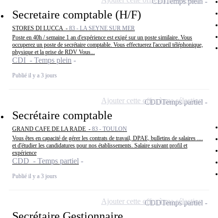
CDI
Temps plein
Secretaire comptable (H/F)
STORES DI LUCCA -
83 - LA SEYNE SUR MER
Poste en 40h / semaine 1 an d'expérience est exigé sur un poste similaire. Vous
occuperez un poste de secrétaire comptable. Vous effectuerez l'accueil téléphonique,
physique et la prise de RDV Vous...
CDI - Temps plein
Publié il y a 3 jours
Ajouter cette offre à ma sélection
CDD
Temps partiel
Secrétaire comptable
GRAND CAFE DE LA RADE -
83 - TOULON
Vous êtes en capacité de gérer les contrats de travail, DPAE, bulletins de salaires ....
et d'étudier les candidatures pour nos établissements. Salaire suivant profil et
expérience
CDD - Temps partiel
Publié il y a 3 jours
Ajouter cette offre à ma sélection
CDD
Temps partiel
Secrétaire Gestionnaire