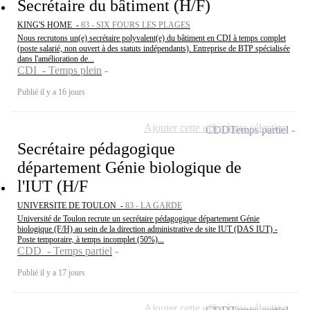
Secrétaire du bâtiment (H/F)
KING'S HOME -
83 - SIX FOURS LES PLAGES
Nous recrutons un(e) secrétaire polyvalent(e) du bâtiment en CDI à temps complet
(poste salarié, non ouvert à des statuts indépendants). Entreprise de BTP spécialisée
dans l'amélioration de...
CDI - Temps plein
Publié il y a 16 jours
Ajouter cette offre à ma sélection
CDD
Temps partiel
Secrétaire pédagogique
département Génie biologique de
l'IUT (H/F
UNIVERSITE DE TOULON -
83 - LA GARDE
Université de Toulon recrute un secrétaire pédagogique département Génie
biologique (F/H) au sein de la direction administrative de site IUT (DAS IUT) -
Poste temporaire, à temps incomplet (50%)...
CDD - Temps partiel
Publié il y a 17 jours
Ajouter cette offre à ma sélection