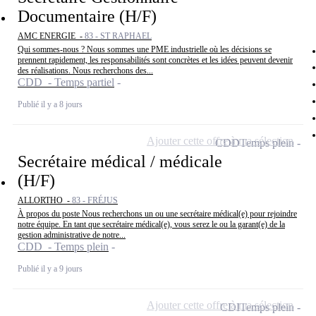
Documentaire (H/F)
AMC ENERGIE -
83 - ST RAPHAEL
Qui sommes-nous ? Nous sommes une PME industrielle où les décisions se
prennent rapidement, les responsabilités sont concrètes et les idées peuvent devenir
des réalisations. Nous recherchons des...
CDD - Temps partiel
Publié il y a 8 jours
Ajouter cette offre à ma sélection
CDD
Temps plein
Secrétaire médical / médicale
(H/F)
ALLORTHO -
83 - FRÉJUS
À propos du poste Nous recherchons un ou une secrétaire médical(e) pour rejoindre
notre équipe. En tant que secrétaire médical(e), vous serez le ou la garant(e) de la
gestion administrative de notre...
CDD - Temps plein
Publié il y a 9 jours
Ajouter cette offre à ma sélection
CDI
Temps plein