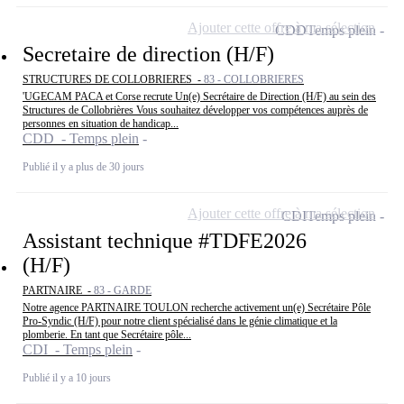
Ajouter cette offre à ma sélection
CDD
Temps plein
Secretaire de direction (H/F)
STRUCTURES DE COLLOBRIERES -
83 - COLLOBRIERES
'UGECAM PACA et Corse recrute Un(e) Secrétaire de Direction (H/F) au sein des
Structures de Collobrières Vous souhaitez développer vos compétences auprès de
personnes en situation de handicap...
CDD - Temps plein
Publié il y a plus de 30 jours
Ajouter cette offre à ma sélection
CDI
Temps plein
Assistant technique #TDFE2026
(H/F)
PARTNAIRE -
83 - GARDE
Notre agence PARTNAIRE TOULON recherche activement un(e) Secrétaire Pôle
Pro-Syndic (H/F) pour notre client spécialisé dans le génie climatique et la
plomberie. En tant que Secrétaire pôle...
CDI - Temps plein
Publié il y a 10 jours