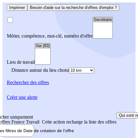
Imprimer
Besoin d'aide sur la recherche d'offres d'emploi ?
Métier, compétence, mot-clé, numéro d'offre
Lieu de travail
Distance autour du lieu choisi
Rechercher
des offres
Créer une alerte
Qui sont n
icher uniquement
 offres France Travail
Cette action recharge la liste des offres
les filtres de
Date de création
de l'offre