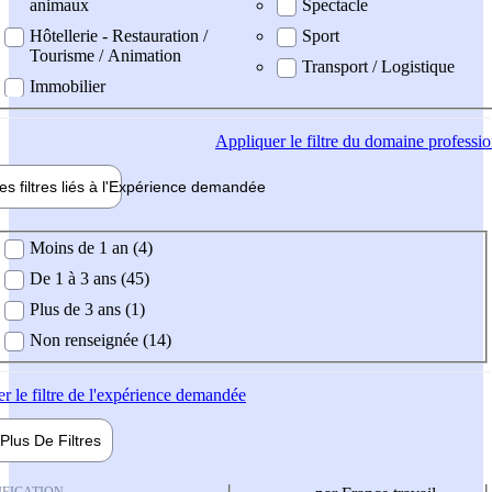
animaux
Spectacle
Hôtellerie - Restauration /
Sport
Tourisme / Animation
Transport / Logistique
Immobilier
Appliquer
le filtre du domaine professi
es filtres liés à l'
Expérience
demandée
ience demandée
Moins de 1 an (4)
De 1 à 3 ans (45)
Plus de 3 ans (1)
Non renseignée (14)
er
le filtre de l'expérience demandée
Plus De
Filtres