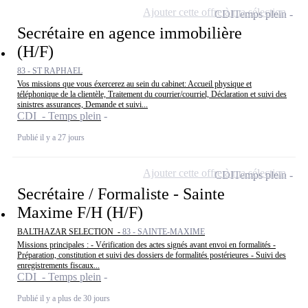
Ajouter cette offre à ma sélection
CDI
Temps plein
Secrétaire en agence immobilière
(H/F)
83 - ST RAPHAEL
Vos missions que vous éxercerez au sein du cabinet: Accueil physique et
téléphonique de la clientèle, Traitement du courrier/courriel, Déclaration et suivi des
sinistres assurances, Demande et suivi...
CDI - Temps plein
Publié il y a 27 jours
Ajouter cette offre à ma sélection
CDI
Temps plein
Secrétaire / Formaliste - Sainte
Maxime F/H (H/F)
BALTHAZAR SELECTION -
83 - SAINTE-MAXIME
Missions principales : - Vérification des actes signés avant envoi en formalités -
Préparation, constitution et suivi des dossiers de formalités postérieures - Suivi des
enregistrements fiscaux...
CDI - Temps plein
Publié il y a plus de 30 jours