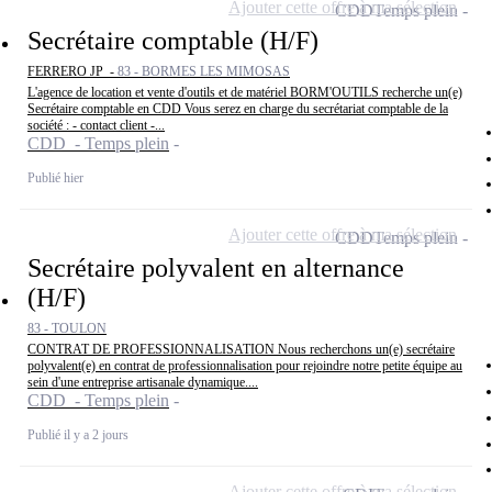
Ajouter cette offre à ma sélection
CDD
Temps plein
Secrétaire comptable (H/F)
FERRERO JP -
83 - BORMES LES MIMOSAS
L'agence de location et vente d'outils et de matériel BORM'OUTILS recherche un(e)
Secrétaire comptable en CDD Vous serez en charge du secrétariat comptable de la
société : - contact client -...
CDD - Temps plein
Publié hier
Ajouter cette offre à ma sélection
CDD
Temps plein
Secrétaire polyvalent en alternance
(H/F)
83 - TOULON
CONTRAT DE PROFESSIONNALISATION Nous recherchons un(e) secrétaire
polyvalent(e) en contrat de professionnalisation pour rejoindre notre petite équipe au
sein d'une entreprise artisanale dynamique....
CDD - Temps plein
Publié il y a 2 jours
Ajouter cette offre à ma sélection