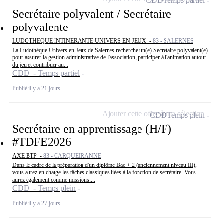
CDD
Temps partiel
Secrétaire polyvalent / Secrétaire
polyvalente
LUDOTHEQUE INTINERANTE UNIVERS EN JEUX -
83 - SALERNES
La Ludothèque Univers en Jeux de Salernes recherche un(e) Secrétaire polyvalent(e)
pour assurer la gestion administrative de l'association, participer à l'animation autour
du jeu et contribuer au...
CDD - Temps partiel
Publié il y a 21 jours
Ajouter cette offre à ma sélection
CDD
Temps plein
Secrétaire en apprentissage (H/F)
#TDFE2026
AXE BTP -
83 - CARQUEIRANNE
Dans le cadre de la préparation d'un diplôme Bac + 2 (anciennement niveau III),
vous aurez en charge les tâches classiques liées à la fonction de secrétaire. Vous
aurez également comme missions:...
CDD - Temps plein
Publié il y a 27 jours